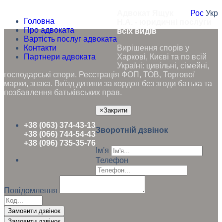
Адвокат Ящук
Рос
Укр
Головна
Н.А. - юридичні послуги
Про адвоката
всіх видів
Вартість послуг адвоката
Контакти
Вирішення спорів у
Партнери адвоката
Харкові, Києві та по всій
Україні: цивільні, сімейні,
господарські спори. Реєстрація ФОП, ТОВ, Торгової
марки, знака. Виїзд дитини за кордон без згоди батька та
позбавлення батьківських прав.
×
Закрити
+38 (063) 374-43-13
Зворотній дзвінок
+38 (066) 744-54-43
+38 (096) 735-35-76
Ім'я
Телефон
Повідомлення
Замовити дзвінок