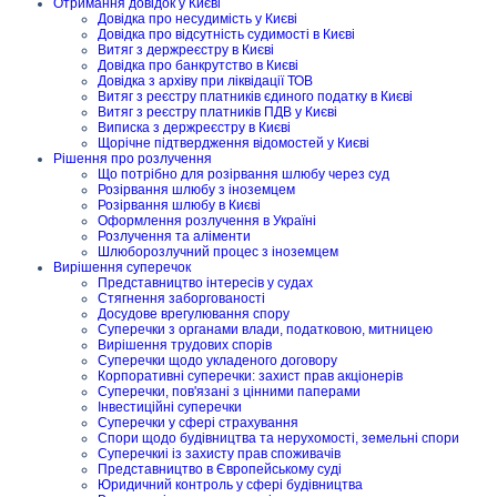
Отримання довідок у Києві
Довідка про несудимість у Києві
Довідка про відсутність судимості в Києві
Витяг з держреєстру в Києві
Довідка про банкрутство в Києві
Довідка з архіву при ліквідації ТОВ
Витяг з реєстру платників єдиного податку в Києві
Витяг з реєстру платників ПДВ у Києві
Виписка з держреєстру в Києві
Щорічне підтвердження відомостей у Києві
Рішення про розлучення
Що потрібно для розірвання шлюбу через суд
Розірвання шлюбу з іноземцем
Розірвання шлюбу в Києві
Оформлення розлучення в Україні
Розлучення та аліменти
Шлюборозлучний процес з іноземцем
Вирішення суперечок
Представництво інтересів у судах
Стягнення заборгованості
Досудове врегулювання спору
Суперечки з органами влади, податковою, митницею
Вирішення трудових спорів
Суперечки щодо укладеного договору
Корпоративні суперечки: захист прав акціонерів
Суперечки, пов'язані з цінними паперами
Інвестиційні суперечки
Суперечки у сфері страхування
Спори щодо будівництва та нерухомості, земельні спори
Суперечкиі із захисту прав споживачів
Представництво в Європейському суді
Юридичний контроль у сфері будівництва