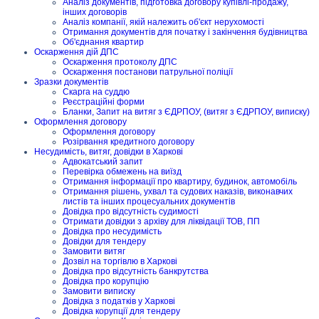
Аналіз документів, підготовка договору купівлі-продажу,
інших договорів
Аналіз компанії, якій належить об'єкт нерухомості
Отримання документів для початку і закінчення будівництва
Об'єднання квартир
Оскарження дій ДПС
Оскарження протоколу ДПС
Оскарження постанови патрульної поліції
Зразки документів
Скарга на суддю
Реєстраційні форми
Бланки, Запит на витяг з ЄДРПОУ, (витяг з ЄДРПОУ, виписку)
Оформлення договору
Оформлення договору
Розірвання кредитного договору
Несудимість, витяг, довідки в Харкові
Адвокатський запит
Перевірка обмежень на виїзд
Отримання інформації про квартиру, будинок, автомобіль
Отримання рішень, ухвал та судових наказів, виконавчих
листів та інших процесуальних документів
Довідка про відсутність судимості
Отримати довідки з архіву для ліквідації ТОВ, ПП
Довідка про несудимість
Довідки для тендеру
Замовити витяг
Дозвіл на торгівлю в Харкові
Довідка про відсутність банкрутства
Довідка про корупцію
Замовити виписку
Довідка з податків у Харкові
Довідка корупції для тендеру