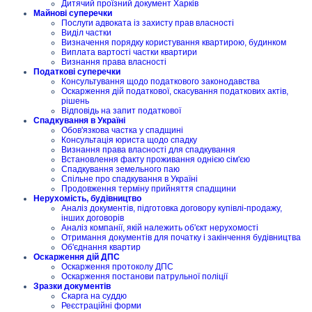
Дитячий проїзний документ Харків
Майнові суперечки
Послуги адвоката із захисту прав власності
Виділ частки
Визначення порядку користування квартирою, будинком
Виплата вартості частки квартири
Визнання права власності
Податкові суперечки
Консультування щодо податкового законодавства
Оскарження дій податкової, скасування податкових актів,
рішень
Відповідь на запит податкової
Спадкування в Україні
Обов'язкова частка у спадщині
Консультація юриста щодо спадку
Визнання права власності для спадкування
Встановлення факту проживання однією сім'єю
Спадкування земельного паю
Спільне про спадкування в Україні
Продовження терміну прийняття спадщини
Нерухомість, будівництво
Аналіз документів, підготовка договору купівлі-продажу,
інших договорів
Аналіз компанії, якій належить об'єкт нерухомості
Отримання документів для початку і закінчення будівництва
Об'єднання квартир
Оскарження дій ДПС
Оскарження протоколу ДПС
Оскарження постанови патрульної поліції
Зразки документів
Скарга на суддю
Реєстраційні форми