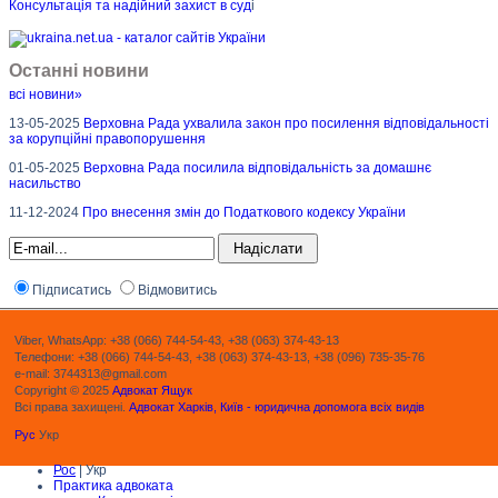
Консультація та надійний захист в суд
і
Останні новини
всі новини»
13-05-2025
Верховна Рада ухвалила закон про посилення відповідальності
за корупційні правопорушення
01-05-2025
Верховна Рада посилила відповідальність за домашнє
насильство
11-12-2024
Про внесення змін до Податкового кодексу України
Підписатись
Відмовитись
Viber, WhatsApp: +38 (066) 744-54-43, +38 (063) 374-43-13
Телефони: +38 (066) 744-54-43, +38 (063) 374-43-13, +38 (096) 735-35-76
e-mail: 3744313@gmail.com
Copyright © 2025
Адвокат Ящук
Всі права захищені.
Адвокат Харків, Київ - юридична допомога всіх видів
Рус
Укр
Рос
| Укр
Практика адвоката