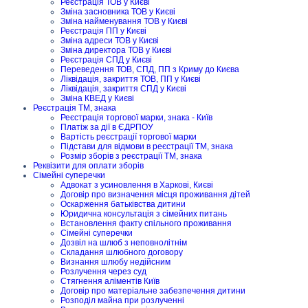
Реєстрація ТОВ у Києві
Зміна засновника ТОВ у Києві
Зміна найменування ТОВ у Києві
Реєстрація ПП у Києві
Зміна адреси ТОВ у Києві
Зміна директора ТОВ у Києві
Реєстрація СПД у Києві
Переведення ТОВ, СПД, ПП з Криму до Києва
Ліквідація, закриття ТОВ, ПП у Києві
Ліквідація, закриття СПД у Києві
Зміна КВЕД у Києві
Реєстрація ТМ, знака
Реєстрація торгової марки, знака - Київ
Платіж за дії в ЄДРПОУ
Вартість реєстрації торгової марки
Підстави для відмови в реєстрації ТМ, знака
Розмір зборів з реєстрації ТМ, знака
Реквізити для оплати зборів
Сімейні суперечки
Адвокат з усиновлення в Харкові, Києві
Договір про визначення місця проживання дітей
Оскарження батьківства дитини
Юридична консультація з сімейних питань
Встановлення факту спільного проживання
Сімейні суперечки
Дозвіл на шлюб з неповнолітнім
Складання шлюбного договору
Визнання шлюбу недійсним
Розлучення через суд
Стягнення аліментів Київ
Договір про матеріальне забезпечення дитини
Розподіл майна при розлученні