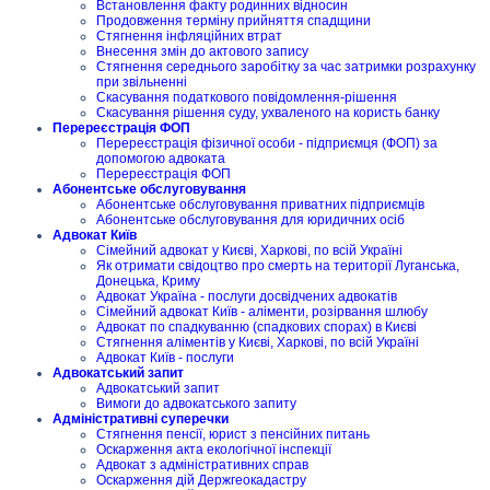
Встановлення факту родинних відносин
Продовження терміну прийняття спадщини
Стягнення інфляційних втрат
Внесення змін до актового запису
Стягнення середнього заробітку за час затримки розрахунку
при звільненні
Скасування податкового повідомлення-рішення
Скасування рішення суду, ухваленого на користь банку
Перереєстрація ФОП
Перереєстрація фізичної особи - підприємця (ФОП) за
допомогою адвоката
Перереєстрація ФОП
Абонентське обслуговування
Абонентське обслуговування приватних підприємців
Абонентське обслуговування для юридичних осіб
Адвокат Київ
Сімейний адвокат у Києві, Харкові, по всій Україні
Як отримати свідоцтво про смерть на території Луганська,
Донецька, Криму
Адвокат Україна - послуги досвідчених адвокатів
Сімейний адвокат Київ - аліменти, розірвання шлюбу
Адвокат по спадкуванню (спадкових спорах) в Києві
Стягнення аліментів у Києві, Харкові, по всій Україні
Адвокат Київ - послуги
Адвокатський запит
Адвокатський запит
Вимоги до адвокатського запиту
Адміністративні суперечки
Стягнення пенсії, юрист з пенсійних питань
Оскарження акта екологічної інспекції
Адвокат з адміністративних справ
Оскарження дій Держгеокадастру