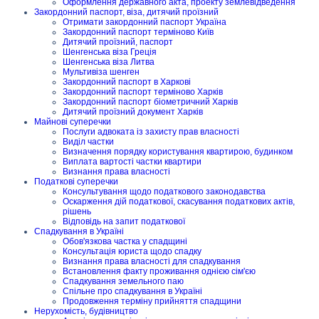
Оформлення державного акта, проекту землевідведення
Закордонний паспорт, віза, дитячий проїзний
Отримати закордонний паспорт Україна
Закордонний паспорт терміново Київ
Дитячий проїзний, паспорт
Шенгенська віза Греція
Шенгенська віза Литва
Мультивіза шенген
Закордонний паспорт в Харкові
Закордонний паспорт терміново Харків
Закордонний паспорт біометричний Харків
Дитячий проїзний документ Харків
Майнові суперечки
Послуги адвоката із захисту прав власності
Виділ частки
Визначення порядку користування квартирою, будинком
Виплата вартості частки квартири
Визнання права власності
Податкові суперечки
Консультування щодо податкового законодавства
Оскарження дій податкової, скасування податкових актів,
рішень
Відповідь на запит податкової
Спадкування в Україні
Обов'язкова частка у спадщині
Консультація юриста щодо спадку
Визнання права власності для спадкування
Встановлення факту проживання однією сім'єю
Спадкування земельного паю
Спільне про спадкування в Україні
Продовження терміну прийняття спадщини
Нерухомість, будівництво