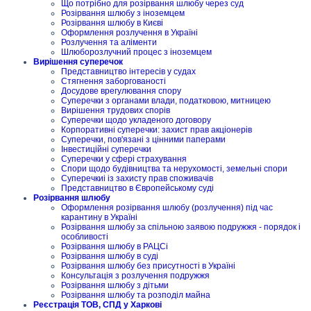
Що потрібно для розірвання шлюбу через суд
Розірвання шлюбу з іноземцем
Розірвання шлюбу в Києві
Оформлення розлучення в Україні
Розлучення та аліменти
Шлюборозлучний процес з іноземцем
Вирішення суперечок
Представництво інтересів у судах
Стягнення заборгованості
Досудове врегулювання спору
Суперечки з органами влади, податковою, митницею
Вирішення трудових спорів
Суперечки щодо укладеного договору
Корпоративні суперечки: захист прав акціонерів
Суперечки, пов'язані з цінними паперами
Інвестиційні суперечки
Суперечки у сфері страхування
Спори щодо будівництва та нерухомості, земельні спори
Суперечкиі із захисту прав споживачів
Представництво в Європейському суді
Розірвання шлюбу
Оформлення розірвання шлюбу (розлучення) під час
карантину в Україні
Розірвання шлюбу за спільною заявою подружжя - порядок і
особливості
Розірвання шлюбу в РАЦСі
Розірвання шлюбу в суді
Розірвання шлюбу без присутності в Україні
Консультація з розлучення подружжя
Розірвання шлюбу з дітьми
Розірвання шлюбу та розподіл майна
Реєстрація ТОВ, СПД у Харкові