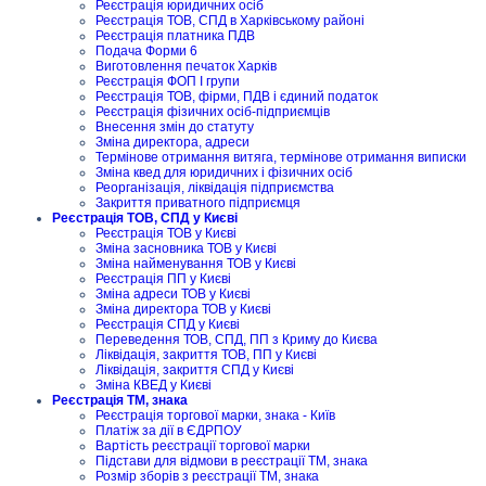
Реєстрація юридичних осіб
Реєстрація ТОВ, СПД в Харківському районі
Реєстрація платника ПДВ
Подача Форми 6
Виготовлення печаток Харків
Реєстрація ФОП I групи
Реєстрація ТОВ, фірми, ПДВ і єдиний податок
Реєстрація фізичних осіб-підприємців
Внесення змін до статуту
Зміна директора, адреси
Термінове отримання витяга, термінове отримання виписки
Зміна квед для юридичних і фізичних осіб
Реорганізація, ліквідація підприємства
Закриття приватного підприємця
Реєстрація ТОВ, СПД у Києві
Реєстрація ТОВ у Києві
Зміна засновника ТОВ у Києві
Зміна найменування ТОВ у Києві
Реєстрація ПП у Києві
Зміна адреси ТОВ у Києві
Зміна директора ТОВ у Києві
Реєстрація СПД у Києві
Переведення ТОВ, СПД, ПП з Криму до Києва
Ліквідація, закриття ТОВ, ПП у Києві
Ліквідація, закриття СПД у Києві
Зміна КВЕД у Києві
Реєстрація ТМ, знака
Реєстрація торгової марки, знака - Київ
Платіж за дії в ЄДРПОУ
Вартість реєстрації торгової марки
Підстави для відмови в реєстрації ТМ, знака
Розмір зборів з реєстрації ТМ, знака