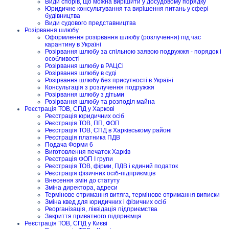
Види спорів, що можна вирішити у досудовому порядку
Юридичне консультування та вирішення питань у сфері
будівництва
Види судового представництва
Розірвання шлюбу
Оформлення розірвання шлюбу (розлучення) під час
карантину в Україні
Розірвання шлюбу за спільною заявою подружжя - порядок і
особливості
Розірвання шлюбу в РАЦСі
Розірвання шлюбу в суді
Розірвання шлюбу без присутності в Україні
Консультація з розлучення подружжя
Розірвання шлюбу з дітьми
Розірвання шлюбу та розподіл майна
Реєстрація ТОВ, СПД у Харкові
Реєстрація юридичних осіб
Реєстрація ТОВ, ПП, ФОП
Реєстрація ТОВ, СПД в Харківському районі
Реєстрація платника ПДВ
Подача Форми 6
Виготовлення печаток Харків
Реєстрація ФОП I групи
Реєстрація ТОВ, фірми, ПДВ і єдиний податок
Реєстрація фізичних осіб-підприємців
Внесення змін до статуту
Зміна директора, адреси
Термінове отримання витяга, термінове отримання виписки
Зміна квед для юридичних і фізичних осіб
Реорганізація, ліквідація підприємства
Закриття приватного підприємця
Реєстрація ТОВ, СПД у Києві