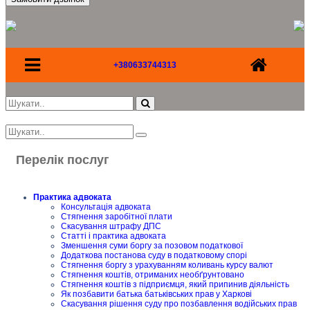
+380633744313
Перелік послуг
Практика адвоката
Консультація адвоката
Стягнення заробітної плати
Скасування штрафу ДПС
Статті і практика адвоката
Зменшення суми боргу за позовом податкової
Додаткова постанова суду в податковому спорі
Стягнення боргу з урахуванням коливань курсу валют
Стягнення коштів, отриманих необґрунтовано
Стягнення коштів з підприємця, який припинив діяльність
Як позбавити батька батьківських прав у Харкові
Скасування рішення суду про позбавлення водійських прав