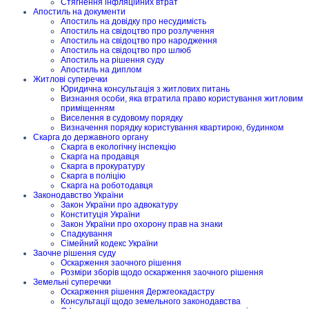
Стягнення інфляційних втрат
Апостиль на документи
Апостиль на довідку про несудимість
Апостиль на свідоцтво про розлучення
Апостиль на свідоцтво про народження
Апостиль на свідоцтво про шлюб
Апостиль на рішення суду
Апостиль на диплом
Житлові суперечки
Юридична консультація з житлових питань
Визнання особи, яка втратила право користування житловим
приміщенням
Виселення в судовому порядку
Визначення порядку користування квартирою, будинком
Скарга до державного органу
Скарга в екологічну інспекцію
Скарга на продавця
Скарга в прокуратуру
Скарга в поліцію
Скарга на роботодавця
Законодавство України
Закон України про адвокатуру
Конституція України
Закон України про охорону прав на знаки
Спадкування
Сімейний кодекс України
Заочне рішення суду
Оскарження заочного рішення
Розміри зборів щодо оскарження заочного рішення
Земельні суперечки
Оскарження рішення Держгеокадастру
Консультації щодо земельного законодавства