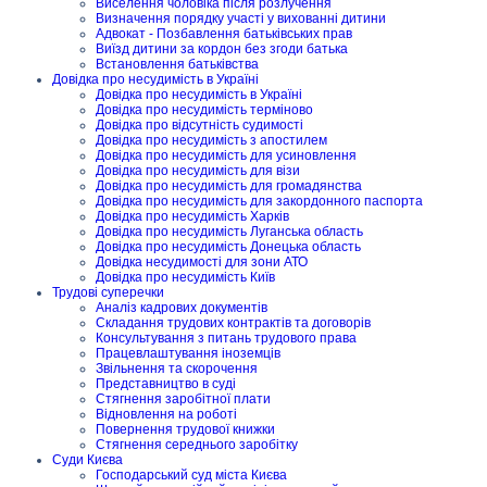
Виселення чоловіка після розлучення
Визначення порядку участі у вихованні дитини
Адвокат - Позбавлення батьківських прав
Виїзд дитини за кордон без згоди батька
Встановлення батьківства
Довідка про несудимість в Україні
Довідка про несудимість в Україні
Довідка про несудимість терміново
Довідка про відсутність судимості
Довідка про несудимість з апостилем
Довідка про несудимість для усиновлення
Довідка про несудимість для візи
Довідка про несудимість для громадянства
Довідка про несудимість для закордонного паспорта
Довідка про несудимість Харків
Довідка про несудимість Луганська область
Довідка про несудимість Донецька область
Довідка несудимості для зони АТО
Довідка про несудимість Київ
Трудові суперечки
Аналіз кадрових документів
Складання трудових контрактів та договорів
Консультування з питань трудового права
Працевлаштування іноземців
Звільнення та скорочення
Представництво в суді
Стягнення заробітної плати
Відновлення на роботі
Повернення трудової книжки
Стягнення середнього заробітку
Суди Києва
Господарський суд міста Києва