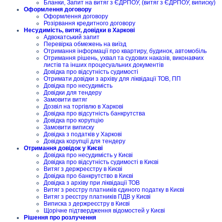
Бланки, Запит на витяг з ЄДРПОУ, (витяг з ЄДРПОУ, виписку)
Оформлення договору
Оформлення договору
Розірвання кредитного договору
Несудимість, витяг, довідки в Харкові
Адвокатський запит
Перевірка обмежень на виїзд
Отримання інформації про квартиру, будинок, автомобіль
Отримання рішень, ухвал та судових наказів, виконавчих
листів та інших процесуальних документів
Довідка про відсутність судимості
Отримати довідки з архіву для ліквідації ТОВ, ПП
Довідка про несудимість
Довідки для тендеру
Замовити витяг
Дозвіл на торгівлю в Харкові
Довідка про відсутність банкрутства
Довідка про корупцію
Замовити виписку
Довідка з податків у Харкові
Довідка корупції для тендеру
Отримання довідок у Києві
Довідка про несудимість у Києві
Довідка про відсутність судимості в Києві
Витяг з держреєстру в Києві
Довідка про банкрутство в Києві
Довідка з архіву при ліквідації ТОВ
Витяг з реєстру платників єдиного податку в Києві
Витяг з реєстру платників ПДВ у Києві
Виписка з держреєстру в Києві
Щорічне підтвердження відомостей у Києві
Рішення про розлучення