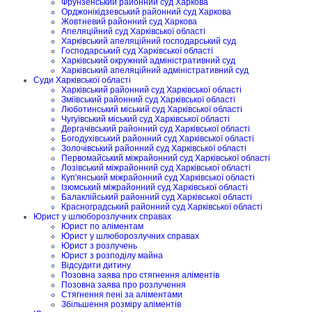
Фрунзенський районний суд Харкова
Орджонікідзевський районний суд Харкова
Жовтневий районний суд Харкова
Апеляційний суд Харківської області
Харківський апеляційний господарський суд
Господарський суд Харківської області
Харківський окружний адміністративний суд
Харківський апеляційний адміністративний суд
Суди Харківської області
Харківський районний суд Харківської області
Зміївський районний суд Харківської області
Люботинський міський суд Харківської області
Чугуївський міський суд Харківської області
Дергачівський районний суд Харківської області
Богодухівський районний суд Харківської області
Золочівський районний суд Харківської області
Первомайський міжрайонний суд Харківської області
Лозівський міжрайонний суд Харківської області
Куп'янський міжрайонний суд Харківської області
Ізюмський міжрайонний суд Харківської області
Балаклійський районний суд Харківської області
Красноградський районний суд Харківської області
Юрист у шлюборозлучних справах
Юрист по аліментам
Юрист у шлюборозлучних справах
Юрист з розлучень
Юрист з розподілу майна
Відсудити дитину
Позовна заява про стягнення аліментів
Позовна заява про розлучення
Стягнення пені за аліментами
Збільшення розміру аліментів