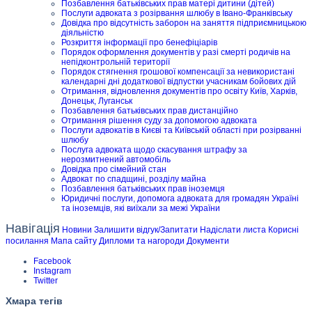
Позбавлення батьківських прав матері дитини (дітей)
Послуги адвоката з розірвання шлюбу в Івано-Франківську
Довідка про відсутність заборон на заняття підприємницькою
діяльністю
Розкриття інформації про бенефіціарів
Порядок оформлення документів у разі смерті родичів на
непідконтрольній території
Порядок стягнення грошової компенсації за невикористані
календарні дні додаткової відпустки учасникам бойових дій
Отримання, відновлення документів про освіту Київ, Харків,
Донецьк, Луганськ
Позбавлення батьківських прав дистанційно
Отримання рішення суду за допомогою адвоката
Послуги адвокатів в Києві та Київській області при розірванні
шлюбу
Послуга адвоката щодо скасування штрафу за
нерозмитнений автомобіль
Довідка про сімейний стан
Адвокат по спадщині, розділу майна
Позбавлення батьківських прав іноземця
Юридичні послуги, допомога адвоката для громадян Україні
та іноземців, які виїхали за межі України
Навігація
Новини
Залишити відгук/Запитати
Надіслати листа
Корисні
посилання
Мапа сайту
Дипломи та нагороди
Документи
Facebook
Instagram
Twitter
Хмара тегів