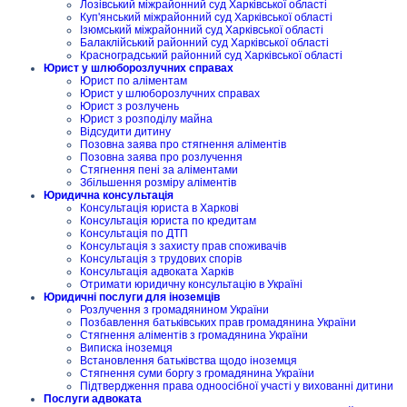
Лозівський міжрайонний суд Харківської області
Куп'янський міжрайонний суд Харківської області
Ізюмський міжрайонний суд Харківської області
Балаклійський районний суд Харківської області
Красноградський районний суд Харківської області
Юрист у шлюборозлучних справах
Юрист по аліментам
Юрист у шлюборозлучних справах
Юрист з розлучень
Юрист з розподілу майна
Відсудити дитину
Позовна заява про стягнення аліментів
Позовна заява про розлучення
Стягнення пені за аліментами
Збільшення розміру аліментів
Юридична консультація
Консультація юриста в Харкові
Консультація юриста по кредитам
Консультація по ДТП
Консультація з захисту прав споживачів
Консультація з трудових спорів
Консультація адвоката Харків
Отримати юридичну консультацію в Україні
Юридичні послуги для іноземців
Розлучення з громадянином України
Позбавлення батьківських прав громадянина України
Стягнення аліментів з громадянина України
Виписка іноземця
Встановлення батьківства щодо іноземця
Стягнення суми боргу з громадянина України
Підтвердження права одноосібної участі у вихованні дитини
Послуги адвоката