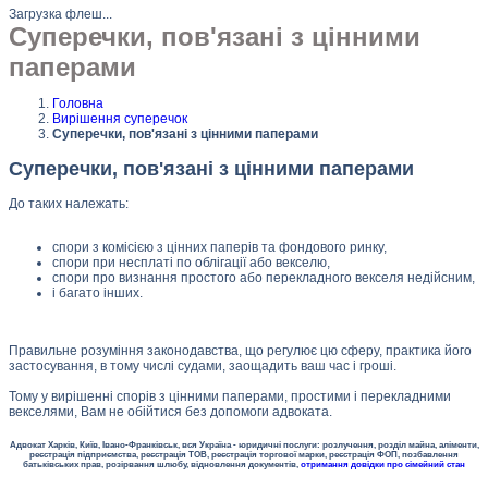
Загрузка флеш...
Суперечки, пов'язані з цінними
паперами
Головна
Вирішення суперечок
Суперечки, пов'язані з цінними паперами
Суперечки, пов'язані з цінними паперами
До таких належать:
спори з комісією з цінних паперів та фондового ринку,
спори при несплаті по облігації або векселю,
спори про визнання простого або перекладного векселя недійсним,
і багато інших.
Правильне розуміння законодавства, що регулює цю сферу, практика його
застосування, в тому числі судами, заощадить ваш час і гроші.
Тому у вирішенні спорів з цінними паперами, простими і перекладними
векселями, Вам не обійтися без допомоги адвоката.
Адвокат Харків, Київ, Івано-Франківськ, вся Україна - юридичні послуги: розлучення, розділ майна, аліменти,
реєстрація підприємства, реєстрація ТОВ, реєстрація торгової марки, реєстрація ФОП, позбавлення
батьківських прав, розірвання шлюбу, відновлення документів,
отримання довідки про сімейний стан