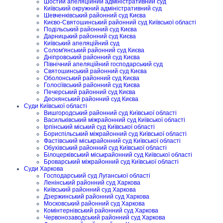
Шостий апеляційний адміністративний суд
Київський окружний адміністративний суд
Шевченківський районний суд Києва
Києво-Святошинський районний суд Київської області
Подільський районний суд Києва
Дарницький районний суд Києва
Київський апеляційний суд
Солом'янський районний суд Києва
Дніпровський районний суд Києва
Північний апеляційний господарський суд
Святошинський районний суд Києва
Оболонський районний суд Києва
Голосіївський районний суд Києва
Печерський районний суд Києва
Деснянський районний суд Києва
Суди Київської області
Вишгородський районний суд Київської області
Васильківський міжрайонний суд Київської області
Ірпінський міський суд Київської області
Бориспільський міжрайонний суд Київської області
Фастівський міськрайонний суд Київської області
Обухівський районний суд Київської області
Білоцерківський міськрайонний суд Київської області
Броварський міжрайонний суд Київської області
Суди Харкова
Господарський суд Луганської області
Ленінський районний суд Харкова
Київський районний суд Харкова
Дзержинський районний суд Харкова
Московський районний суд Харкова
Комінтернівський районний суд Харкова
Червонозаводський районний суд Харкова