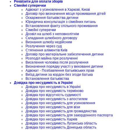
Реквізити для оплати зборів
Сімейні суперечки
Адвокат з усиновлення в Харкові, Києві
Договір про визначення місця проживання дітей
Оскарження батьківства дитини
Юридична консультація з сімейних питань
Встановлення факту спільного проживання
Сімейні суперечки
Дозвіл на шлюб з неповнолітнім
Складання шлюбного договору
Визнання шлюбу недійсним
Розлучення через суд
Стягнення аліментів Київ
Договір про матеріальне забезпечення дитини
Розподіл майна при розлученні
Виселення чоловіка після розлучення
Визначення порядку участі у вихованні дитини
Адвокат - Позбавлення батьківських прав
Виїзд дитини за кордон без згоди батька
Встановлення батьківства
Довідка про несудимість в Україні
Довідка про несудимість в Україні
Довідка про несудимість терміново
Довідка про відсутність судимості
Довідка про несудимість з апостилем
Довідка про несудимість для усиновлення
Довідка про несудимість для візи
Довідка про несудимість для громадянства
Довідка про несудимість для закордонного паспорта
Довідка про несудимість Харків
Довідка про несудимість Луганська область
Довідка про несудимість Донецька область