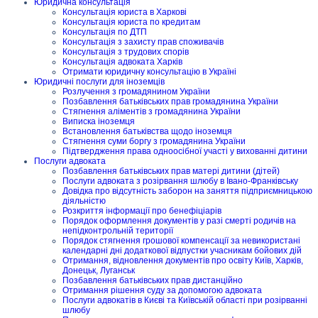
Юридична консультація
Консультація юриста в Харкові
Консультація юриста по кредитам
Консультація по ДТП
Консультація з захисту прав споживачів
Консультація з трудових спорів
Консультація адвоката Харків
Отримати юридичну консультацію в Україні
Юридичні послуги для іноземців
Розлучення з громадянином України
Позбавлення батьківських прав громадянина України
Стягнення аліментів з громадянина України
Виписка іноземця
Встановлення батьківства щодо іноземця
Стягнення суми боргу з громадянина України
Підтвердження права одноосібної участі у вихованні дитини
Послуги адвоката
Позбавлення батьківських прав матері дитини (дітей)
Послуги адвоката з розірвання шлюбу в Івано-Франківську
Довідка про відсутність заборон на заняття підприємницькою
діяльністю
Розкриття інформації про бенефіціарів
Порядок оформлення документів у разі смерті родичів на
непідконтрольній території
Порядок стягнення грошової компенсації за невикористані
календарні дні додаткової відпустки учасникам бойових дій
Отримання, відновлення документів про освіту Київ, Харків,
Донецьк, Луганськ
Позбавлення батьківських прав дистанційно
Отримання рішення суду за допомогою адвоката
Послуги адвокатів в Києві та Київській області при розірванні
шлюбу