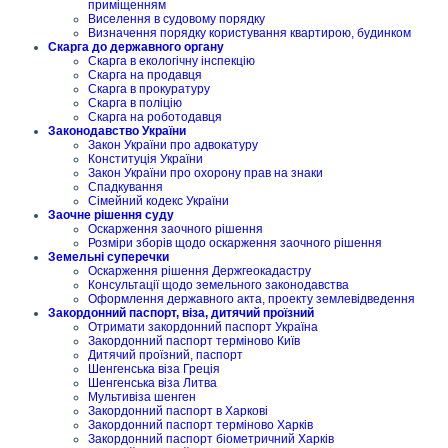
приміщенням
Виселення в судовому порядку
Визначення порядку користування квартирою, будинком
Скарга до державного органу
Скарга в екологічну інспекцію
Скарга на продавця
Скарга в прокуратуру
Скарга в поліцію
Скарга на роботодавця
Законодавство України
Закон України про адвокатуру
Конституція України
Закон України про охорону прав на знаки
Спадкування
Сімейний кодекс України
Заочне рішення суду
Оскарження заочного рішення
Розміри зборів щодо оскарження заочного рішення
Земельні суперечки
Оскарження рішення Держгеокадастру
Консультації щодо земельного законодавства
Оформлення державного акта, проекту землевідведення
Закордонний паспорт, віза, дитячий проїзний
Отримати закордонний паспорт Україна
Закордонний паспорт терміново Київ
Дитячий проїзний, паспорт
Шенгенська віза Греція
Шенгенська віза Литва
Мультивіза шенген
Закордонний паспорт в Харкові
Закордонний паспорт терміново Харків
Закордонний паспорт біометричний Харків