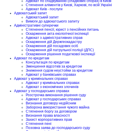
Адвокат по спадкуванню (спадкових спорах) в Києві
Стягнення аліментів у Києві, Харкові, по всій Україні
Адвокат Київ - послуги
Адвокатський запит
Адвокатський запит
Вимоги до адвокатського запиту
Адміністративні суперечки
Стягнення пенсії, юрист з пенсійних питань
Оскарження акта екологічної інспекції
Адвокат з адміністративних справ
Оскарження дій Держгеокадастру
Оскарження дій посадових осіб
Оскарження дій патрульної поліції (ДПС)
Оскарження рішення податкової інспекції
Адвокат по кредитам
Консультація по кредитам
Зменшення відсотків за кредитом
Зниження судом неустойки за кредитом
Адвокат у банківських справах
Адвокат у кримінальних справах
Адвокат у кримінальних справах
Адвокат з економічних злочинів
Адвокат у господарських справах
Розстрочка виконання рішення суду
Адвокат у господарських справах
Визнання договору недійсним
Заборона використання чужого майна
Стягнення боргу за договором
Визнання права власності
Захист корпоративних прав
Стягнення пені
Позовна заява до господарського суду