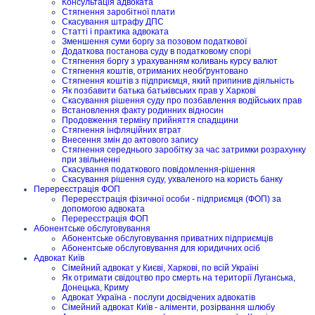
Консультація адвоката
Стягнення заробітної плати
Скасування штрафу ДПС
Статті і практика адвоката
Зменшення суми боргу за позовом податкової
Додаткова постанова суду в податковому спорі
Стягнення боргу з урахуванням коливань курсу валют
Стягнення коштів, отриманих необґрунтовано
Стягнення коштів з підприємця, який припинив діяльність
Як позбавити батька батьківських прав у Харкові
Скасування рішення суду про позбавлення водійських прав
Встановлення факту родинних відносин
Продовження терміну прийняття спадщини
Стягнення інфляційних втрат
Внесення змін до актового запису
Стягнення середнього заробітку за час затримки розрахунку
при звільненні
Скасування податкового повідомлення-рішення
Скасування рішення суду, ухваленого на користь банку
Перереєстрація ФОП
Перереєстрація фізичної особи - підприємця (ФОП) за
допомогою адвоката
Перереєстрація ФОП
Абонентське обслуговування
Абонентське обслуговування приватних підприємців
Абонентське обслуговування для юридичних осіб
Адвокат Київ
Сімейний адвокат у Києві, Харкові, по всій Україні
Як отримати свідоцтво про смерть на території Луганська,
Донецька, Криму
Адвокат Україна - послуги досвідчених адвокатів
Сімейний адвокат Київ - аліменти, розірвання шлюбу