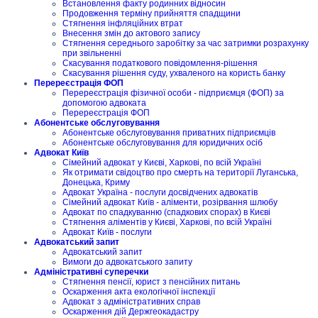
Встановлення факту родинних відносин
Продовження терміну прийняття спадщини
Стягнення інфляційних втрат
Внесення змін до актового запису
Стягнення середнього заробітку за час затримки розрахунку
при звільненні
Скасування податкового повідомлення-рішення
Скасування рішення суду, ухваленого на користь банку
Перереєстрація ФОП
Перереєстрація фізичної особи - підприємця (ФОП) за
допомогою адвоката
Перереєстрація ФОП
Абонентське обслуговування
Абонентське обслуговування приватних підприємців
Абонентське обслуговування для юридичних осіб
Адвокат Київ
Сімейний адвокат у Києві, Харкові, по всій Україні
Як отримати свідоцтво про смерть на території Луганська,
Донецька, Криму
Адвокат Україна - послуги досвідчених адвокатів
Сімейний адвокат Київ - аліменти, розірвання шлюбу
Адвокат по спадкуванню (спадкових спорах) в Києві
Стягнення аліментів у Києві, Харкові, по всій Україні
Адвокат Київ - послуги
Адвокатський запит
Адвокатський запит
Вимоги до адвокатського запиту
Адміністративні суперечки
Стягнення пенсії, юрист з пенсійних питань
Оскарження акта екологічної інспекції
Адвокат з адміністративних справ
Оскарження дій Держгеокадастру