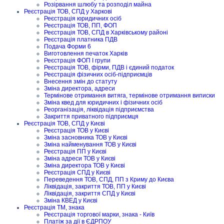
Розірвання шлюбу та розподіл майна
Реєстрація ТОВ, СПД у Харкові
Реєстрація юридичних осіб
Реєстрація ТОВ, ПП, ФОП
Реєстрація ТОВ, СПД в Харківському районі
Реєстрація платника ПДВ
Подача Форми 6
Виготовлення печаток Харків
Реєстрація ФОП I групи
Реєстрація ТОВ, фірми, ПДВ і єдиний податок
Реєстрація фізичних осіб-підприємців
Внесення змін до статуту
Зміна директора, адреси
Термінове отримання витяга, термінове отримання виписки
Зміна квед для юридичних і фізичних осіб
Реорганізація, ліквідація підприємства
Закриття приватного підприємця
Реєстрація ТОВ, СПД у Києві
Реєстрація ТОВ у Києві
Зміна засновника ТОВ у Києві
Зміна найменування ТОВ у Києві
Реєстрація ПП у Києві
Зміна адреси ТОВ у Києві
Зміна директора ТОВ у Києві
Реєстрація СПД у Києві
Переведення ТОВ, СПД, ПП з Криму до Києва
Ліквідація, закриття ТОВ, ПП у Києві
Ліквідація, закриття СПД у Києві
Зміна КВЕД у Києві
Реєстрація ТМ, знака
Реєстрація торгової марки, знака - Київ
Платіж за дії в ЄДРПОУ