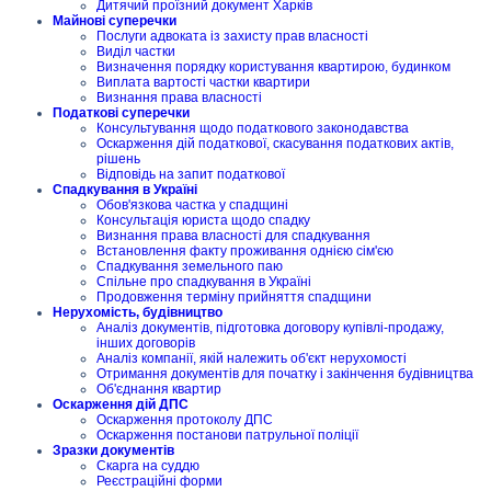
Дитячий проїзний документ Харків
Майнові суперечки
Послуги адвоката із захисту прав власності
Виділ частки
Визначення порядку користування квартирою, будинком
Виплата вартості частки квартири
Визнання права власності
Податкові суперечки
Консультування щодо податкового законодавства
Оскарження дій податкової, скасування податкових актів,
рішень
Відповідь на запит податкової
Спадкування в Україні
Обов'язкова частка у спадщині
Консультація юриста щодо спадку
Визнання права власності для спадкування
Встановлення факту проживання однією сім'єю
Спадкування земельного паю
Спільне про спадкування в Україні
Продовження терміну прийняття спадщини
Нерухомість, будівництво
Аналіз документів, підготовка договору купівлі-продажу,
інших договорів
Аналіз компанії, якій належить об'єкт нерухомості
Отримання документів для початку і закінчення будівництва
Об'єднання квартир
Оскарження дій ДПС
Оскарження протоколу ДПС
Оскарження постанови патрульної поліції
Зразки документів
Скарга на суддю
Реєстраційні форми