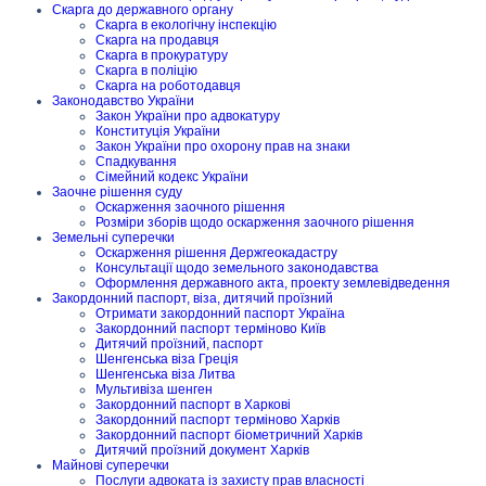
Скарга до державного органу
Скарга в екологічну інспекцію
Скарга на продавця
Скарга в прокуратуру
Скарга в поліцію
Скарга на роботодавця
Законодавство України
Закон України про адвокатуру
Конституція України
Закон України про охорону прав на знаки
Спадкування
Сімейний кодекс України
Заочне рішення суду
Оскарження заочного рішення
Розміри зборів щодо оскарження заочного рішення
Земельні суперечки
Оскарження рішення Держгеокадастру
Консультації щодо земельного законодавства
Оформлення державного акта, проекту землевідведення
Закордонний паспорт, віза, дитячий проїзний
Отримати закордонний паспорт Україна
Закордонний паспорт терміново Київ
Дитячий проїзний, паспорт
Шенгенська віза Греція
Шенгенська віза Литва
Мультивіза шенген
Закордонний паспорт в Харкові
Закордонний паспорт терміново Харків
Закордонний паспорт біометричний Харків
Дитячий проїзний документ Харків
Майнові суперечки
Послуги адвоката із захисту прав власності