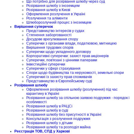
Що потрібно для розірвання шлюбу через суд
Розірвання шлюбу з іноземцем
Розірвання шлюбу в Києві
Оформлення розлучення в Україні
Розлучення та аліменти
Шлюборозлучний процес з іноземцем
Вирішення суперечок
Представництво інтересів у судах
Стягнення заборгованості
Досудове врегулювання спору
Суперечки з органами влади, податковою, митницею
Вирішення трудових спорів
Суперечки щодо укладеного договору
Корпоративні суперечки: захист прав акціонерів
Суперечки, пов'язані з цінними паперами
Інвестиційні суперечки
Суперечки у сфері страхування
Спори щодо будівництва та нерухомості, земельні спори
Суперечкиі із захисту прав споживачів
Представництво в Європейському суді
Розірвання шлюбу
Оформлення розірвання шлюбу (розлучення) під час
карантину в Україні
Розірвання шлюбу за спільною заявою подружжя - порядок і
особливості
Розірвання шлюбу в РАЦСі
Розірвання шлюбу в суді
Розірвання шлюбу без присутності в Україні
Консультація з розлучення подружжя
Розірвання шлюбу з дітьми
Розірвання шлюбу та розподіл майна
Реєстрація ТОВ, СПД у Харкові