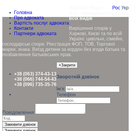
Адвокат Ящук
Рос
Укр
Головна
Н.А. - юридичні послуги
Про адвоката
всіх видів
Вартість послуг адвоката
Контакти
Вирішення спорів у
Партнери адвоката
Харкові, Києві та по всій
Україні: цивільні, сімейні,
господарські спори. Реєстрація ФОП, ТОВ, Торгової
марки, знака. Виїзд дитини за кордон без згоди батька та
позбавлення батьківських прав.
×
Закрити
+38 (063) 374-43-13
Зворотній дзвінок
+38 (066) 744-54-43
+38 (096) 735-35-76
Ім'я
Телефон
Повідомлення
Замовити дзвінок