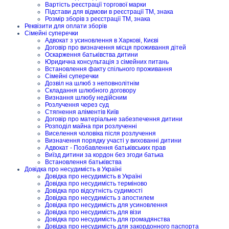
Вартість реєстрації торгової марки
Підстави для відмови в реєстрації ТМ, знака
Розмір зборів з реєстрації ТМ, знака
Реквізити для оплати зборів
Сімейні суперечки
Адвокат з усиновлення в Харкові, Києві
Договір про визначення місця проживання дітей
Оскарження батьківства дитини
Юридична консультація з сімейних питань
Встановлення факту спільного проживання
Сімейні суперечки
Дозвіл на шлюб з неповнолітнім
Складання шлюбного договору
Визнання шлюбу недійсним
Розлучення через суд
Стягнення аліментів Київ
Договір про матеріальне забезпечення дитини
Розподіл майна при розлученні
Виселення чоловіка після розлучення
Визначення порядку участі у вихованні дитини
Адвокат - Позбавлення батьківських прав
Виїзд дитини за кордон без згоди батька
Встановлення батьківства
Довідка про несудимість в Україні
Довідка про несудимість в Україні
Довідка про несудимість терміново
Довідка про відсутність судимості
Довідка про несудимість з апостилем
Довідка про несудимість для усиновлення
Довідка про несудимість для візи
Довідка про несудимість для громадянства
Довідка про несудимість для закордонного паспорта