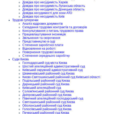
Довідка про несудимість Харків
Довідка про несудимість Луганська область
Довідка про несудимість Донецька область
Довідка несудимості для зони АТО
Довідка про несудимість Київ
Трудові суперечки
Аналіз кадрових документів
Складання трудових контрактів та договорів
Консультування з питань трудового права
Працевлаштування іноземців
Звільнення та скорочення
Представництво в суді
Стягнення заробітної плати
Відновлення на роботі
Повернення трудової книжки
Стягнення середнього заробітку
Суди Києва
Господарський суд міста Києва
Шостий апеляційний адміністративний суд
Київський окружний адміністративний суд
Шевченківський районний суд Києва
Києво-Святошинський районний суд Київської області
Подільський районний суд Києва
Дарницький районний суд Києва
Київський апеляційний суд
Солом'янський районний суд Києва
Дніпровський районний суд Києва
Північний апеляційний господарський суд
Святошинський районний суд Києва
Оболонський районний суд Києва
Голосіївський районний суд Києва
Печерський районний суд Києва