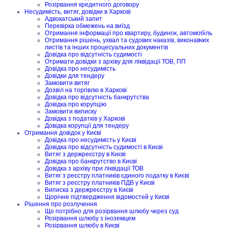
Розірвання кредитного договору
Несудимість, витяг, довідки в Харкові
Адвокатський запит
Перевірка обмежень на виїзд
Отримання інформації про квартиру, будинок, автомобіль
Отримання рішень, ухвал та судових наказів, виконавчих
листів та інших процесуальних документів
Довідка про відсутність судимості
Отримати довідки з архіву для ліквідації ТОВ, ПП
Довідка про несудимість
Довідки для тендеру
Замовити витяг
Дозвіл на торгівлю в Харкові
Довідка про відсутність банкрутства
Довідка про корупцію
Замовити виписку
Довідка з податків у Харкові
Довідка корупції для тендеру
Отримання довідок у Києві
Довідка про несудимість у Києві
Довідка про відсутність судимості в Києві
Витяг з держреєстру в Києві
Довідка про банкрутство в Києві
Довідка з архіву при ліквідації ТОВ
Витяг з реєстру платників єдиного податку в Києві
Витяг з реєстру платників ПДВ у Києві
Виписка з держреєстру в Києві
Щорічне підтвердження відомостей у Києві
Рішення про розлучення
Що потрібно для розірвання шлюбу через суд
Розірвання шлюбу з іноземцем
Розірвання шлюбу в Києві