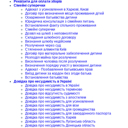
Реквізити для оплати зборів
Сімейні суперечки
Адвокат з усиновлення в Харкові, Києві
Договір про визначення місця проживання дітей
Оскарження батьківства дитини
Юридична консультація з сімейних питань
Встановлення факту спільного проживання
Сімейні суперечки
Дозвіл на шлюб з неповнолітнім
Складання шлюбного договору
Визнання шлюбу недійсним
Розлучення через суд
Стягнення аліментів Київ
Договір про матеріальне забезпечення дитини
Розподіл майна при розлученні
Виселення чоловіка після розлучення
Визначення порядку участі у вихованні дитини
Адвокат - Позбавлення батьківських прав
Виїзд дитини за кордон без згоди батька
Встановлення батьківства
Довідка про несудимість в Україні
Довідка про несудимість в Україні
Довідка про несудимість терміново
Довідка про відсутність судимості
Довідка про несудимість з апостилем
Довідка про несудимість для усиновлення
Довідка про несудимість для візи
Довідка про несудимість для громадянства
Довідка про несудимість для закордонного паспорта
Довідка про несудимість Харків
Довідка про несудимість Луганська область
Довідка про несудимість Донецька область