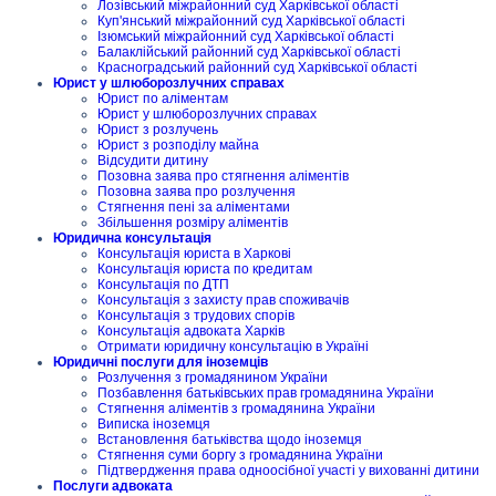
Лозівський міжрайонний суд Харківської області
Куп'янський міжрайонний суд Харківської області
Ізюмський міжрайонний суд Харківської області
Балаклійський районний суд Харківської області
Красноградський районний суд Харківської області
Юрист у шлюборозлучних справах
Юрист по аліментам
Юрист у шлюборозлучних справах
Юрист з розлучень
Юрист з розподілу майна
Відсудити дитину
Позовна заява про стягнення аліментів
Позовна заява про розлучення
Стягнення пені за аліментами
Збільшення розміру аліментів
Юридична консультація
Консультація юриста в Харкові
Консультація юриста по кредитам
Консультація по ДТП
Консультація з захисту прав споживачів
Консультація з трудових спорів
Консультація адвоката Харків
Отримати юридичну консультацію в Україні
Юридичні послуги для іноземців
Розлучення з громадянином України
Позбавлення батьківських прав громадянина України
Стягнення аліментів з громадянина України
Виписка іноземця
Встановлення батьківства щодо іноземця
Стягнення суми боргу з громадянина України
Підтвердження права одноосібної участі у вихованні дитини
Послуги адвоката