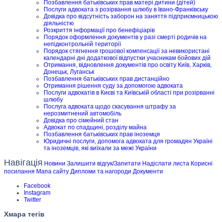
Позбавлення батьківських прав матері дитини (дітей)
Послуги адвоката з розірвання шлюбу в Івано-Франківську
Довідка про відсутність заборон на заняття підприємницькою
діяльністю
Розкриття інформації про бенефіціарів
Порядок оформлення документів у разі смерті родичів на
непідконтрольній території
Порядок стягнення грошової компенсації за невикористані
календарні дні додаткової відпустки учасникам бойових дій
Отримання, відновлення документів про освіту Київ, Харків,
Донецьк, Луганськ
Позбавлення батьківських прав дистанційно
Отримання рішення суду за допомогою адвоката
Послуги адвокатів в Києві та Київській області при розірванні
шлюбу
Послуга адвоката щодо скасування штрафу за
нерозмитнений автомобіль
Довідка про сімейний стан
Адвокат по спадщині, розділу майна
Позбавлення батьківських прав іноземця
Юридичні послуги, допомога адвоката для громадян Україні
та іноземців, які виїхали за межі України
Навігація
Новини
Залишити відгук/Запитати
Надіслати листа
Корисні
посилання
Мапа сайту
Дипломи та нагороди
Документи
Facebook
Instagram
Twitter
Хмара тегів