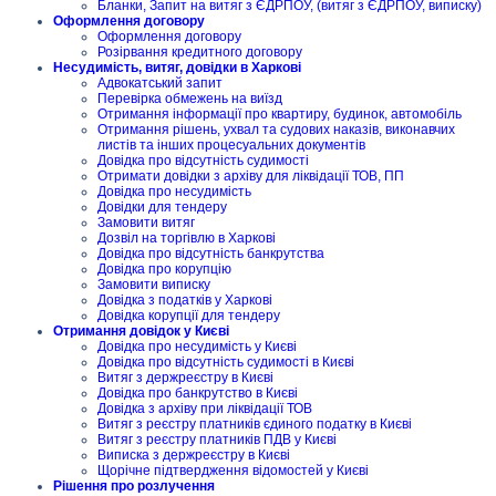
Бланки, Запит на витяг з ЄДРПОУ, (витяг з ЄДРПОУ, виписку)
Оформлення договору
Оформлення договору
Розірвання кредитного договору
Несудимість, витяг, довідки в Харкові
Адвокатський запит
Перевірка обмежень на виїзд
Отримання інформації про квартиру, будинок, автомобіль
Отримання рішень, ухвал та судових наказів, виконавчих
листів та інших процесуальних документів
Довідка про відсутність судимості
Отримати довідки з архіву для ліквідації ТОВ, ПП
Довідка про несудимість
Довідки для тендеру
Замовити витяг
Дозвіл на торгівлю в Харкові
Довідка про відсутність банкрутства
Довідка про корупцію
Замовити виписку
Довідка з податків у Харкові
Довідка корупції для тендеру
Отримання довідок у Києві
Довідка про несудимість у Києві
Довідка про відсутність судимості в Києві
Витяг з держреєстру в Києві
Довідка про банкрутство в Києві
Довідка з архіву при ліквідації ТОВ
Витяг з реєстру платників єдиного податку в Києві
Витяг з реєстру платників ПДВ у Києві
Виписка з держреєстру в Києві
Щорічне підтвердження відомостей у Києві
Рішення про розлучення