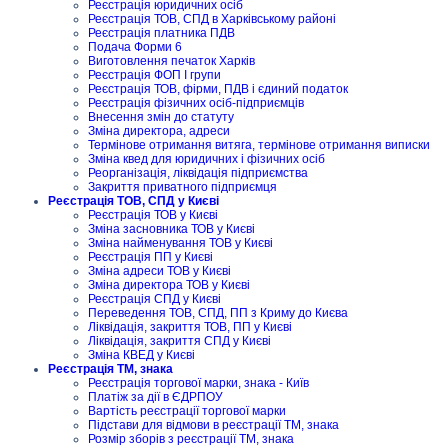
Реєстрація юридичних осіб
Реєстрація ТОВ, СПД в Харківському районі
Реєстрація платника ПДВ
Подача Форми 6
Виготовлення печаток Харків
Реєстрація ФОП I групи
Реєстрація ТОВ, фірми, ПДВ і єдиний податок
Реєстрація фізичних осіб-підприємців
Внесення змін до статуту
Зміна директора, адреси
Термінове отримання витяга, термінове отримання виписки
Зміна квед для юридичних і фізичних осіб
Реорганізація, ліквідація підприємства
Закриття приватного підприємця
Реєстрація ТОВ, СПД у Києві
Реєстрація ТОВ у Києві
Зміна засновника ТОВ у Києві
Зміна найменування ТОВ у Києві
Реєстрація ПП у Києві
Зміна адреси ТОВ у Києві
Зміна директора ТОВ у Києві
Реєстрація СПД у Києві
Переведення ТОВ, СПД, ПП з Криму до Києва
Ліквідація, закриття ТОВ, ПП у Києві
Ліквідація, закриття СПД у Києві
Зміна КВЕД у Києві
Реєстрація ТМ, знака
Реєстрація торгової марки, знака - Київ
Платіж за дії в ЄДРПОУ
Вартість реєстрації торгової марки
Підстави для відмови в реєстрації ТМ, знака
Розмір зборів з реєстрації ТМ, знака