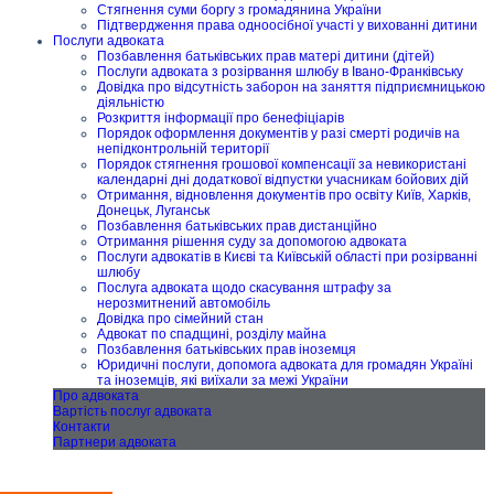
Стягнення суми боргу з громадянина України
Підтвердження права одноосібної участі у вихованні дитини
Послуги адвоката
Позбавлення батьківських прав матері дитини (дітей)
Послуги адвоката з розірвання шлюбу в Івано-Франківську
Довідка про відсутність заборон на заняття підприємницькою
діяльністю
Розкриття інформації про бенефіціарів
Порядок оформлення документів у разі смерті родичів на
непідконтрольній території
Порядок стягнення грошової компенсації за невикористані
календарні дні додаткової відпустки учасникам бойових дій
Отримання, відновлення документів про освіту Київ, Харків,
Донецьк, Луганськ
Позбавлення батьківських прав дистанційно
Отримання рішення суду за допомогою адвоката
Послуги адвокатів в Києві та Київській області при розірванні
шлюбу
Послуга адвоката щодо скасування штрафу за
нерозмитнений автомобіль
Довідка про сімейний стан
Адвокат по спадщині, розділу майна
Позбавлення батьківських прав іноземця
Юридичні послуги, допомога адвоката для громадян Україні
та іноземців, які виїхали за межі України
Про адвоката
Вартість послуг адвоката
Контакти
Партнери адвоката