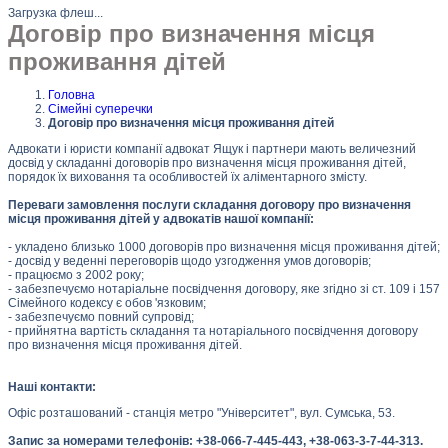
Загрузка флеш...
Договір про визначення місця
проживання дітей
Головна
Сімейні суперечки
Договір про визначення місця проживання дітей
Адвокати і юристи компанії адвокат Ящук і партнери мають величезний
досвід у складанні договорів про визначення місця проживання дітей,
порядок їх виховання та особливостей їх аліментарного змісту.
Переваги замовлення послуги складання договору про визначення
місця проживання дітей у адвокатів нашої компанії:
- укладено близько 1000 договорів про визначення місця проживання дітей;
- досвід у веденні переговорів щодо узгодження умов договорів;
- працюємо з 2002 року;
- забезпечуємо нотаріальне посвідчення договору, яке згідно зі ст. 109 і 157
Сімейного кодексу є обов 'язковим;
- забезпечуємо повний супровід;
- прийнятна вартість складання та нотаріального посвідчення договору
про визначення місця проживання дітей.
Наші контакти:
Офіс розташований - станція метро "Університет", вул. Сумська, 53.
Запис за номерами телефонів: +38-066-7-445-443, +38-063-3-7-44-313.