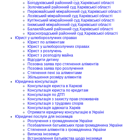
Богодухівський районний суд Харківської області
Золочівський районний суд Харківської області
Первомайський міжрайонний суд Харківської області
Лозівський міжрайонний суд Харківської області
Куп'янський міжрайонний суд Харківської області
Ізюмський міжрайонний суд Харківської області
Балаклійський районний суд Харківської області
Красноградський районний суд Харківської області
Юрист у шлюборозлучних справах
Юрист по аліментам
Юрист у шлюборозлучних справах
Юрист з розлучень
Юрист з розподілу майна
Відсудити дитину
Позовна заява про стягнення аліментів
Позовна заява про розлучення
Стягнення пені за аліментами
Збільшення розміру аліментів
Юридична консультація
Консультація юриста в Харкові
Консультація юриста по кредитам
Консультація по ДТП
Консультація з захисту прав споживачів
Консультація з трудових спорів
Консультація адвоката Харків
Отримати юридичну консультацію в Україні
Юридичні послуги для іноземців
Розлучення з громадянином України
Позбавлення батьківських прав громадянина України
Стягнення аліментів з громадянина України
Виписка іноземця
Встановлення батьківства щодо іноземця