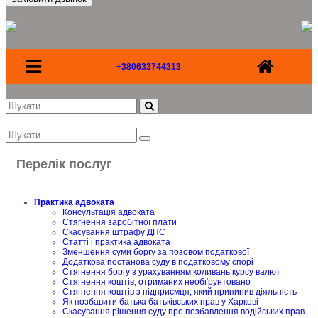
+380633744313
Перелік послуг
Практика адвоката
Консультація адвоката
Стягнення заробітної плати
Скасування штрафу ДПС
Статті і практика адвоката
Зменшення суми боргу за позовом податкової
Додаткова постанова суду в податковому спорі
Стягнення боргу з урахуванням коливань курсу валют
Стягнення коштів, отриманих необґрунтовано
Стягнення коштів з підприємця, який припинив діяльність
Як позбавити батька батьківських прав у Харкові
Скасування рішення суду про позбавлення водійських прав