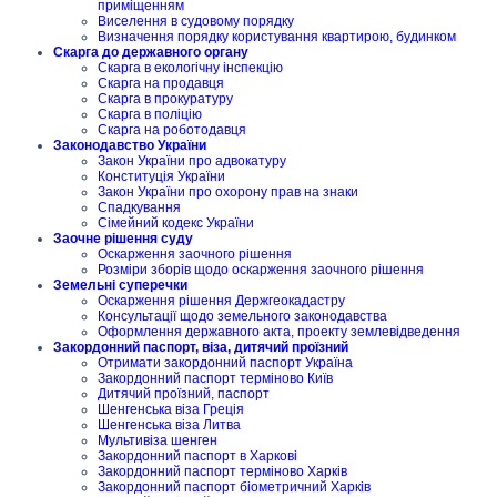
приміщенням
Виселення в судовому порядку
Визначення порядку користування квартирою, будинком
Скарга до державного органу
Скарга в екологічну інспекцію
Скарга на продавця
Скарга в прокуратуру
Скарга в поліцію
Скарга на роботодавця
Законодавство України
Закон України про адвокатуру
Конституція України
Закон України про охорону прав на знаки
Спадкування
Сімейний кодекс України
Заочне рішення суду
Оскарження заочного рішення
Розміри зборів щодо оскарження заочного рішення
Земельні суперечки
Оскарження рішення Держгеокадастру
Консультації щодо земельного законодавства
Оформлення державного акта, проекту землевідведення
Закордонний паспорт, віза, дитячий проїзний
Отримати закордонний паспорт Україна
Закордонний паспорт терміново Київ
Дитячий проїзний, паспорт
Шенгенська віза Греція
Шенгенська віза Литва
Мультивіза шенген
Закордонний паспорт в Харкові
Закордонний паспорт терміново Харків
Закордонний паспорт біометричний Харків