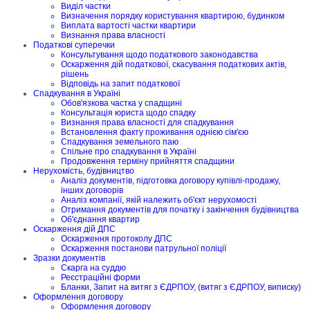
Виділ частки
Визначення порядку користування квартирою, будинком
Виплата вартості частки квартири
Визнання права власності
Податкові суперечки
Консультування щодо податкового законодавства
Оскарження дій податкової, скасування податкових актів,
рішень
Відповідь на запит податкової
Спадкування в Україні
Обов'язкова частка у спадщині
Консультація юриста щодо спадку
Визнання права власності для спадкування
Встановлення факту проживання однією сім'єю
Спадкування земельного паю
Спільне про спадкування в Україні
Продовження терміну прийняття спадщини
Нерухомість, будівництво
Аналіз документів, підготовка договору купівлі-продажу,
інших договорів
Аналіз компанії, якій належить об'єкт нерухомості
Отримання документів для початку і закінчення будівництва
Об'єднання квартир
Оскарження дій ДПС
Оскарження протоколу ДПС
Оскарження постанови патрульної поліції
Зразки документів
Скарга на суддю
Реєстраційні форми
Бланки, Запит на витяг з ЄДРПОУ, (витяг з ЄДРПОУ, виписку)
Оформлення договору
Оформлення договору