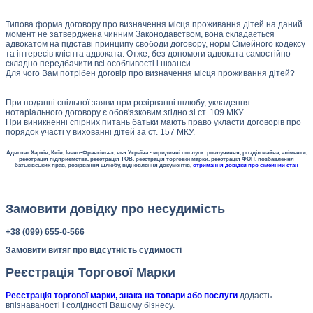
Типова форма договору про визначення місця проживання дітей на даний
момент не затверджена чинним Законодавством, вона складається
адвокатом на підставі принципу свободи договору, норм Сімейного кодексу
та інтересів клієнта адвоката. Отже, без допомоги адвоката самостійно
складно передбачити всі особливості і нюанси.
Для чого Вам потрібен договір про визначення місця проживання дітей?
При поданні спільної заяви при розірванні шлюбу, укладення
нотаріального договору є обов'язковим згідно зі ст. 109 МКУ.
При виникненні спірних питань батьки мають право укласти договорів про
порядок участі у вихованні дітей за ст. 157 МКУ.
Адвокат Харків, Київ, Івано-Франківськ, вся Україна - юридичні послуги: розлучення, розділ майна, аліменти,
реєстрація підприємства, реєстрація ТОВ, реєстрація торгової марки, реєстрація ФОП, позбавлення
батьківських прав, розірвання шлюбу, відновлення документів,
отримання довідки про сімейний стан
Замовити довідку про несудимість
+38 (099) 655-0-566
Замовити витяг про відсутність судимості
Реєстрація Торгової Марки
Реєстрація торгової марки, знака на товари або послуги
додасть
впізнаваності і солідності Вашому бізнесу.