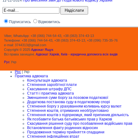
11-12-2024
Про внесення змін до Податкового кодексу України
Підписатись
Відмовитись
Viber, WhatsApp: +38 (066) 744-54-43, +38 (063) 374-43-13
Телефони: +38 (066) 744-54-43, +38 (063) 374-43-13, +38 (096) 735-35-76
e-mail: 3744313@gmail.com
Copyright © 2025
Адвокат Ящук
Всі права захищені.
Адвокат Харків, Київ - юридична допомога всіх видів
Рус
Укр
Рос
| Укр
Практика адвоката
Консультація адвоката
Стягнення заробітної плати
Скасування штрафу ДПС
Статті і практика адвоката
Зменшення суми боргу за позовом податкової
Додаткова постанова суду в податковому спорі
Стягнення боргу з урахуванням коливань курсу валют
Стягнення коштів, отриманих необґрунтовано
Стягнення коштів з підприємця, який припинив діяльність
Як позбавити батька батьківських прав у Харкові
Скасування рішення суду про позбавлення водійських прав
Встановлення факту родинних відносин
Продовження терміну прийняття спадщини
Стягнення інфляційних втрат