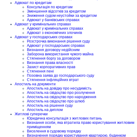
Адвокат по кредитам
Консультація по кредитам
Зменшення відсотків за кредитом
Зниження судом неустойки за кредитом
Адвокат у банківських справах
Адвокат у кримінальних справах
Адвокат у кримінальних справах
Адвокат з економічних злочинів
Адвокат у господарських справах
Розстрочка виконання рішення суду
Адвокат у господарських справах
Визнання договору недійсним
Заборона використання чужого майна
Стягнення боргу за договором
Визнання права власності
Захист корпоративних прав
Стягнення пені
Позовна заява до господарського суду
Стягнення інфляційних втрат
Апостиль на документи
Апостиль на довідку про несудимість
Апостиль на свідоцтво про розлучення
Апостиль на свідоцтво про народження
Апостиль на свідоцтво про шлюб
Апостиль на рішення суду
Апостиль на диплом
Житлові суперечки
Юридична консультація з житлових питань
Визнання особи, яка втратила право користування житловим
приміщенням
Виселення в судовому порядку
Визначення порядку користування квартирою, будинком