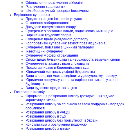
Оформлення розлучення в Україні
Розлучення та аліменти
Шлюборозлучний процес з іноземцем
Вирішення суперечок
Представництво інтересів у судах
Стягнення заборгованості
Досудове врегулювання спору
Суперечки з органами влади, податковою, митницею
Вирішення трудових спорів
Суперечки щодо укладеного договору
Корпоративні суперечки: захист прав акціонерів
Суперечки, пов'язані з цінними паперами
Інвестиційні суперечки
Суперечки у сфері страхування
Спори щодо будівництва та нерухомості, земельні спори
Суперечкиі із захисту прав споживачів
Представництво в Європейському суді
Юридичний контроль у сфері будівництва
Види спорів, що можна вирішити у досудовому порядку
Юридичне консультування та вирішення питань у сфері
будівництва
Види судового представництва
Розірвання шлюбу
Оформлення розірвання шлюбу (розлучення) під час
карантину в Україні
Розірвання шлюбу за спільною заявою подружжя - порядок і
особливості
Розірвання шлюбу в РАЦСі
Розірвання шлюбу в суді
Розірвання шлюбу без присутності в Україні
Консультація з розлучення подружжя
Розірвання шлюбу з дітьми