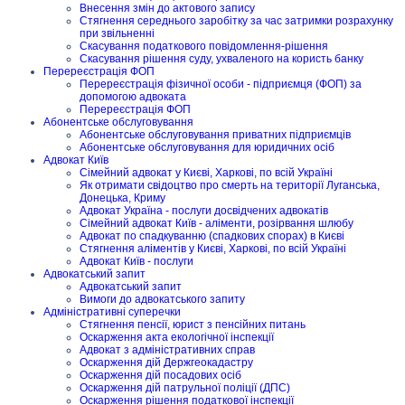
Внесення змін до актового запису
Стягнення середнього заробітку за час затримки розрахунку
при звільненні
Скасування податкового повідомлення-рішення
Скасування рішення суду, ухваленого на користь банку
Перереєстрація ФОП
Перереєстрація фізичної особи - підприємця (ФОП) за
допомогою адвоката
Перереєстрація ФОП
Абонентське обслуговування
Абонентське обслуговування приватних підприємців
Абонентське обслуговування для юридичних осіб
Адвокат Київ
Сімейний адвокат у Києві, Харкові, по всій Україні
Як отримати свідоцтво про смерть на території Луганська,
Донецька, Криму
Адвокат Україна - послуги досвідчених адвокатів
Сімейний адвокат Київ - аліменти, розірвання шлюбу
Адвокат по спадкуванню (спадкових спорах) в Києві
Стягнення аліментів у Києві, Харкові, по всій Україні
Адвокат Київ - послуги
Адвокатський запит
Адвокатський запит
Вимоги до адвокатського запиту
Адміністративні суперечки
Стягнення пенсії, юрист з пенсійних питань
Оскарження акта екологічної інспекції
Адвокат з адміністративних справ
Оскарження дій Держгеокадастру
Оскарження дій посадових осіб
Оскарження дій патрульної поліції (ДПС)
Оскарження рішення податкової інспекції