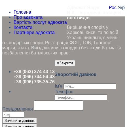
Адвокат Ящук
Рос
Укр
Головна
Н.А. - юридичні послуги
Про адвоката
всіх видів
Вартість послуг адвоката
Контакти
Вирішення спорів у
Партнери адвоката
Харкові, Києві та по всій
Україні: цивільні, сімейні,
господарські спори. Реєстрація ФОП, ТОВ, Торгової
марки, знака. Виїзд дитини за кордон без згоди батька та
позбавлення батьківських прав.
×
Закрити
+38 (063) 374-43-13
Зворотній дзвінок
+38 (066) 744-54-43
+38 (096) 735-35-76
Ім'я
Телефон
Повідомлення
Замовити дзвінок