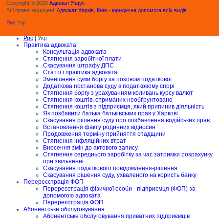
Copyright © 2025
Адвокат Ящук
Всі права захищені.
Адвокат Харків, Київ - юридична допомога всіх видів
Рус
Укр
Рос
| Укр
Практика адвоката
Консультація адвоката
Стягнення заробітної плати
Скасування штрафу ДПС
Статті і практика адвоката
Зменшення суми боргу за позовом податкової
Додаткова постанова суду в податковому спорі
Стягнення боргу з урахуванням коливань курсу валют
Стягнення коштів, отриманих необґрунтовано
Стягнення коштів з підприємця, який припинив діяльність
Як позбавити батька батьківських прав у Харкові
Скасування рішення суду про позбавлення водійських прав
Встановлення факту родинних відносин
Продовження терміну прийняття спадщини
Стягнення інфляційних втрат
Внесення змін до актового запису
Стягнення середнього заробітку за час затримки розрахунку
при звільненні
Скасування податкового повідомлення-рішення
Скасування рішення суду, ухваленого на користь банку
Перереєстрація ФОП
Перереєстрація фізичної особи - підприємця (ФОП) за
допомогою адвоката
Перереєстрація ФОП
Абонентське обслуговування
Абонентське обслуговування приватних підприємців