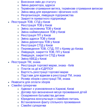
Внесення змін до статуту
Зміна директора, адреси
Термінове отримання витяга, термінове отримання виписки
Зміна квед для юридичних і фізичних осіб
Реорганізація, ліквідація підприємства
Закриття приватного підприємця
Реєстрація ТОВ, СПД у Києві
Реєстрація ТОВ у Києві
Зміна засновника ТОВ у Києві
Зміна найменування ТОВ у Києві
Реєстрація ПП у Києві
Зміна адреси ТОВ у Києві
Зміна директора ТОВ у Києві
Реєстрація СПД у Києві
Переведення ТОВ, СПД, ПП з Криму до Києва
Ліквідація, закриття ТОВ, ПП у Києві
Ліквідація, закриття СПД у Києві
Зміна КВЕД у Києві
Реєстрація ТМ, знака
Реєстрація торгової марки, знака - Київ
Платіж за дії в ЄДРПОУ
Вартість реєстрації торгової марки
Підстави для відмови в реєстрації ТМ, знака
Розмір зборів з реєстрації ТМ, знака
Реквізити для оплати зборів
Сімейні суперечки
Адвокат з усиновлення в Харкові, Києві
Договір про визначення місця проживання дітей
Оскарження батьківства дитини
Юридична консультація з сімейних питань
Встановлення факту спільного проживання
Сімейні суперечки