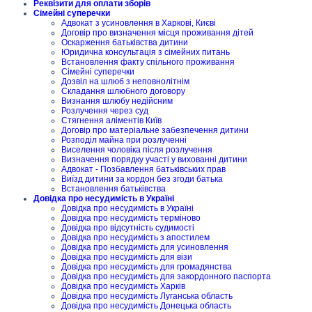
Реквізити для оплати зборів
Сімейні суперечки
Адвокат з усиновлення в Харкові, Києві
Договір про визначення місця проживання дітей
Оскарження батьківства дитини
Юридична консультація з сімейних питань
Встановлення факту спільного проживання
Сімейні суперечки
Дозвіл на шлюб з неповнолітнім
Складання шлюбного договору
Визнання шлюбу недійсним
Розлучення через суд
Стягнення аліментів Київ
Договір про матеріальне забезпечення дитини
Розподіл майна при розлученні
Виселення чоловіка після розлучення
Визначення порядку участі у вихованні дитини
Адвокат - Позбавлення батьківських прав
Виїзд дитини за кордон без згоди батька
Встановлення батьківства
Довідка про несудимість в Україні
Довідка про несудимість в Україні
Довідка про несудимість терміново
Довідка про відсутність судимості
Довідка про несудимість з апостилем
Довідка про несудимість для усиновлення
Довідка про несудимість для візи
Довідка про несудимість для громадянства
Довідка про несудимість для закордонного паспорта
Довідка про несудимість Харків
Довідка про несудимість Луганська область
Довідка про несудимість Донецька область