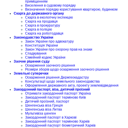
приміщенням
Виселення в судовому порядку
Визначення порядку користування квартирою, будинком
Скарга до державного органу
Скарга в екологічну інспекцію
Скарга на продавця
Скарга в прокуратуру
Скарга в поліцію
Скарга на роботодавця
Законодавство України
Закон України про адвокатуру
Конституція України
Закон України про охорону прав на знаки
Спадкування
Сімейний кодекс України
Заочне рішення суду
Оскарження заочного рішення
Розміри зборів щодо оскарження заочного рішення
Земельні суперечки
Оскарження рішення Держгеокадастру
Консультації щодо земельного законодавства
Оформлення державного акта, проекту землевідведення
Закордонний паспорт, віза, дитячий проїзний
Отримати закордонний паспорт Україна
Закордонний паспорт терміново Київ
Дитячий проїзний, паспорт
Шенгенська віза Греція
Шенгенська віза Литва
Мультивіза шенген
Закордонний паспорт в Харкові
Закордонний паспорт терміново Харків
Закордонний паспорт біометричний Харків