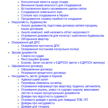
Консультація юриста щодо спадку
Визнання права власності для спадкування
Встановлення факту проживання однією сім'єю
Спадкування земельного паю
Спільне про спадкування в Україні
Продовження терміну прийняття спадщини
Нерухомість, будівництво
Аналіз документів, підготовка договору купівлі-продажу,
інших договорів
Аналіз компанії, якій належить об'єкт нерухомості
Отримання документів для початку і закінчення будівництва
Об'єднання квартир
Оскарження дій ДПС
Оскарження протоколу ДПС
Оскарження постанови патрульної поліції
Зразки документів
Скарга на суддю
Реєстраційні форми
Бланки, Запит на витяг з ЄДРПОУ, (витяг з ЄДРПОУ, виписку)
Оформлення договору
Оформлення договору
Розірвання кредитного договору
Несудимість, витяг, довідки в Харкові
Адвокатський запит
Перевірка обмежень на виїзд
Отримання інформації про квартиру, будинок, автомобіль
Отримання рішень, ухвал та судових наказів, виконавчих
листів та інших процесуальних документів
Довідка про відсутність судимості
Отримати довідки з архіву для ліквідації ТОВ, ПП
Довідка про несудимість
Довідки для тендеру