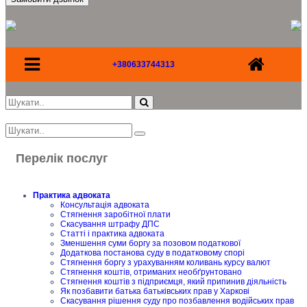
+380633744313
Перелік послуг
Практика адвоката
Консультація адвоката
Стягнення заробітної плати
Скасування штрафу ДПС
Статті і практика адвоката
Зменшення суми боргу за позовом податкової
Додаткова постанова суду в податковому спорі
Стягнення боргу з урахуванням коливань курсу валют
Стягнення коштів, отриманих необґрунтовано
Стягнення коштів з підприємця, який припинив діяльність
Як позбавити батька батьківських прав у Харкові
Скасування рішення суду про позбавлення водійських прав