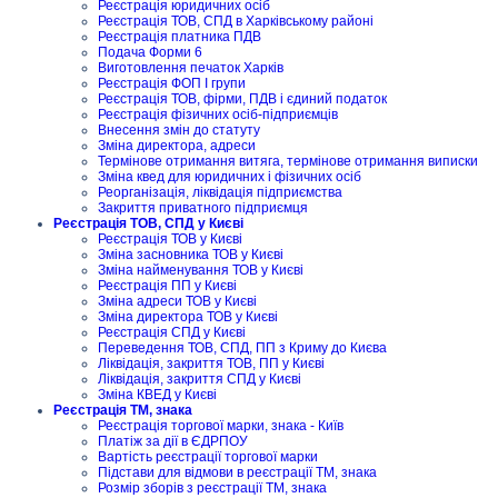
Реєстрація юридичних осіб
Реєстрація ТОВ, СПД в Харківському районі
Реєстрація платника ПДВ
Подача Форми 6
Виготовлення печаток Харків
Реєстрація ФОП I групи
Реєстрація ТОВ, фірми, ПДВ і єдиний податок
Реєстрація фізичних осіб-підприємців
Внесення змін до статуту
Зміна директора, адреси
Термінове отримання витяга, термінове отримання виписки
Зміна квед для юридичних і фізичних осіб
Реорганізація, ліквідація підприємства
Закриття приватного підприємця
Реєстрація ТОВ, СПД у Києві
Реєстрація ТОВ у Києві
Зміна засновника ТОВ у Києві
Зміна найменування ТОВ у Києві
Реєстрація ПП у Києві
Зміна адреси ТОВ у Києві
Зміна директора ТОВ у Києві
Реєстрація СПД у Києві
Переведення ТОВ, СПД, ПП з Криму до Києва
Ліквідація, закриття ТОВ, ПП у Києві
Ліквідація, закриття СПД у Києві
Зміна КВЕД у Києві
Реєстрація ТМ, знака
Реєстрація торгової марки, знака - Київ
Платіж за дії в ЄДРПОУ
Вартість реєстрації торгової марки
Підстави для відмови в реєстрації ТМ, знака
Розмір зборів з реєстрації ТМ, знака