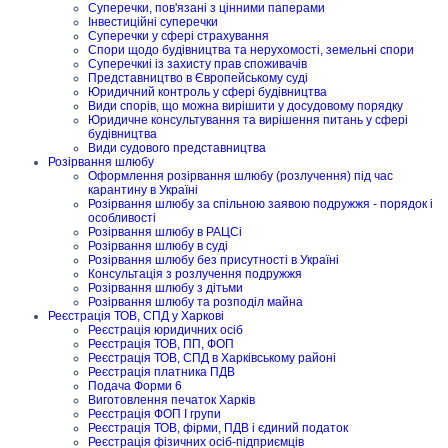
Суперечки, пов'язані з цінними паперами
Інвестиційні суперечки
Суперечки у сфері страхування
Спори щодо будівництва та нерухомості, земельні спори
Суперечкиі із захисту прав споживачів
Представництво в Європейському суді
Юридичний контроль у сфері будівництва
Види спорів, що можна вирішити у досудовому порядку
Юридичне консультування та вирішення питань у сфері
будівництва
Види судового представництва
Розірвання шлюбу
Оформлення розірвання шлюбу (розлучення) під час
карантину в Україні
Розірвання шлюбу за спільною заявою подружжя - порядок і
особливості
Розірвання шлюбу в РАЦСі
Розірвання шлюбу в суді
Розірвання шлюбу без присутності в Україні
Консультація з розлучення подружжя
Розірвання шлюбу з дітьми
Розірвання шлюбу та розподіл майна
Реєстрація ТОВ, СПД у Харкові
Реєстрація юридичних осіб
Реєстрація ТОВ, ПП, ФОП
Реєстрація ТОВ, СПД в Харківському районі
Реєстрація платника ПДВ
Подача Форми 6
Виготовлення печаток Харків
Реєстрація ФОП I групи
Реєстрація ТОВ, фірми, ПДВ і єдиний податок
Реєстрація фізичних осіб-підприємців