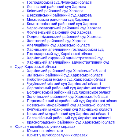
Господарський суд Луганської області
Ленінський районний суд Харкова
Київський районний суд Харкова
Дзержинський районний суд Харкова
Московський районний суд Харкова
Комінтернівський районний суд Харкова
Червонозаводський районний суд Харкова
Фрунзенський районний суд Харкова
Орджонікідзевський районний суд Харкова
Жовтневий районний суд Харкова
Апеляційний суд Харківської області
Харківський апеляційний господарський суд
Господарський суд Харківської області
Харківський окружний адміністративний суд
Харківський апеляційний адміністративний суд
Суди Харківської області
Харківський районний суд Харківської області
Зміївський районний суд Харківської області
Люботинський міський суд Харківської області
Чугуївський міський суд Харківської області
Дергачівський районний суд Харківської області
Богодухівський районний суд Харківської області
Золочівський районний суд Харківської області
Первомайський міжрайонний суд Харківської області
Лозівський міжрайонний суд Харківської області
Куп'янський міжрайонний суд Харківської області
Ізюмський міжрайонний суд Харківської області
Балаклійський районний суд Харківської області
Красноградський районний суд Харківської області
Юрист у шлюборозлучних справах
Юрист по аліментам
Юрист у шлюборозлучних справах