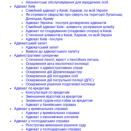
Абонентське обслуговування для юридичних осіб
Адвокат Київ
Сімейний адвокат у Києві, Харкові, по всій Україні
Як отримати свідоцтво про смерть на території Луганська,
Донецька, Криму
Адвокат Україна - послуги досвідчених адвокатів
Сімейний адвокат Київ - аліменти, розірвання шлюбу
Адвокат по спадкуванню (спадкових спорах) в Києві
Стягнення аліментів у Києві, Харкові, по всій Україні
Адвокат Київ - послуги
Адвокатський запит
Адвокатський запит
Вимоги до адвокатського запиту
Адміністративні суперечки
Стягнення пенсії, юрист з пенсійних питань
Оскарження акта екологічної інспекції
Адвокат з адміністративних справ
Оскарження дій Держгеокадастру
Оскарження дій посадових осіб
Оскарження дій патрульної поліції (ДПС)
Оскарження рішення податкової інспекції
Адвокат по кредитам
Консультація по кредитам
Зменшення відсотків за кредитом
Зниження судом неустойки за кредитом
Адвокат у банківських справах
Адвокат у кримінальних справах
Адвокат у кримінальних справах
Адвокат з економічних злочинів
Адвокат у господарських справах
Розстрочка виконання рішення суду
Адвокат у господарських справах