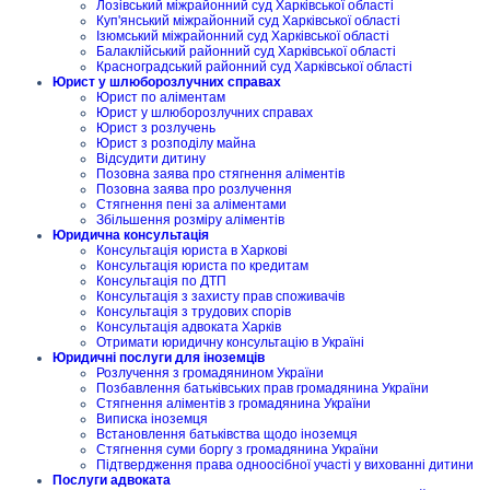
Лозівський міжрайонний суд Харківської області
Куп'янський міжрайонний суд Харківської області
Ізюмський міжрайонний суд Харківської області
Балаклійський районний суд Харківської області
Красноградський районний суд Харківської області
Юрист у шлюборозлучних справах
Юрист по аліментам
Юрист у шлюборозлучних справах
Юрист з розлучень
Юрист з розподілу майна
Відсудити дитину
Позовна заява про стягнення аліментів
Позовна заява про розлучення
Стягнення пені за аліментами
Збільшення розміру аліментів
Юридична консультація
Консультація юриста в Харкові
Консультація юриста по кредитам
Консультація по ДТП
Консультація з захисту прав споживачів
Консультація з трудових спорів
Консультація адвоката Харків
Отримати юридичну консультацію в Україні
Юридичні послуги для іноземців
Розлучення з громадянином України
Позбавлення батьківських прав громадянина України
Стягнення аліментів з громадянина України
Виписка іноземця
Встановлення батьківства щодо іноземця
Стягнення суми боргу з громадянина України
Підтвердження права одноосібної участі у вихованні дитини
Послуги адвоката