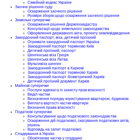
Сімейний кодекс України
Заочне рішення суду
Оскарження заочного рішення
Розміри зборів щодо оскарження заочного рішення
Земельні суперечки
Оскарження рішення Держгеокадастру
Консультації щодо земельного законодавства
Оформлення державного акта, проекту землевідведення
Закордонний паспорт, віза, дитячий проїзний
Отримати закордонний паспорт Україна
Закордонний паспорт терміново Київ
Дитячий проїзний, паспорт
Шенгенська віза Греція
Шенгенська віза Литва
Мультивіза шенген
Закордонний паспорт в Харкові
Закордонний паспорт терміново Харків
Закордонний паспорт біометричний Харків
Дитячий проїзний документ Харків
Майнові суперечки
Послуги адвоката із захисту прав власності
Виділ частки
Визначення порядку користування квартирою, будинком
Виплата вартості частки квартири
Визнання права власності
Податкові суперечки
Консультування щодо податкового законодавства
Оскарження дій податкової, скасування податкових актів,
рішень
Відповідь на запит податкової
Спадкування в Україні
Обов'язкова частка у спадщині