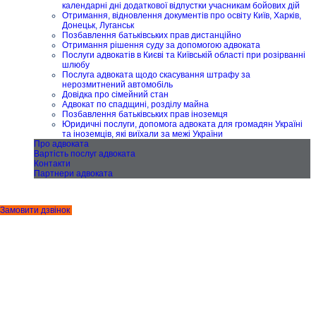
календарні дні додаткової відпустки учасникам бойових дій
Отримання, відновлення документів про освіту Київ, Харків,
Донецьк, Луганськ
Позбавлення батьківських прав дистанційно
Отримання рішення суду за допомогою адвоката
Послуги адвокатів в Києві та Київській області при розірванні
шлюбу
Послуга адвоката щодо скасування штрафу за
нерозмитнений автомобіль
Довідка про сімейний стан
Адвокат по спадщині, розділу майна
Позбавлення батьківських прав іноземця
Юридичні послуги, допомога адвоката для громадян Україні
та іноземців, які виїхали за межі України
Про адвоката
Вартість послуг адвоката
Контакти
Партнери адвоката
Замовити дзвінок