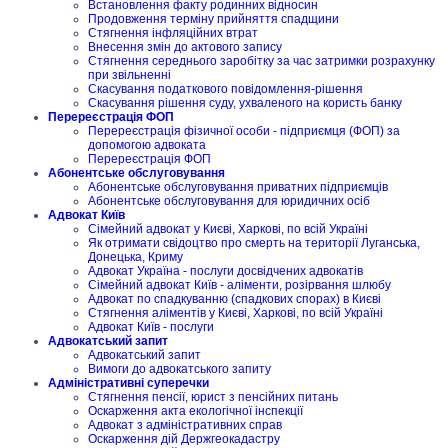
Встановлення факту родинних відносин
Продовження терміну прийняття спадщини
Стягнення інфляційних втрат
Внесення змін до актового запису
Стягнення середнього заробітку за час затримки розрахунку
при звільненні
Скасування податкового повідомлення-рішення
Скасування рішення суду, ухваленого на користь банку
Перереєстрація ФОП
Перереєстрація фізичної особи - підприємця (ФОП) за
допомогою адвоката
Перереєстрація ФОП
Абонентське обслуговування
Абонентське обслуговування приватних підприємців
Абонентське обслуговування для юридичних осіб
Адвокат Київ
Сімейний адвокат у Києві, Харкові, по всій Україні
Як отримати свідоцтво про смерть на території Луганська,
Донецька, Криму
Адвокат Україна - послуги досвідчених адвокатів
Сімейний адвокат Київ - аліменти, розірвання шлюбу
Адвокат по спадкуванню (спадкових спорах) в Києві
Стягнення аліментів у Києві, Харкові, по всій Україні
Адвокат Київ - послуги
Адвокатський запит
Адвокатський запит
Вимоги до адвокатського запиту
Адміністративні суперечки
Стягнення пенсії, юрист з пенсійних питань
Оскарження акта екологічної інспекції
Адвокат з адміністративних справ
Оскарження дій Держгеокадастру