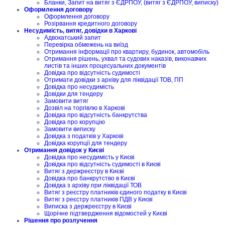
Бланки, Запит на витяг з ЄДРПОУ, (витяг з ЄДРПОУ, виписку)
Оформлення договору
Оформлення договору
Розірвання кредитного договору
Несудимість, витяг, довідки в Харкові
Адвокатський запит
Перевірка обмежень на виїзд
Отримання інформації про квартиру, будинок, автомобіль
Отримання рішень, ухвал та судових наказів, виконавчих
листів та інших процесуальних документів
Довідка про відсутність судимості
Отримати довідки з архіву для ліквідації ТОВ, ПП
Довідка про несудимість
Довідки для тендеру
Замовити витяг
Дозвіл на торгівлю в Харкові
Довідка про відсутність банкрутства
Довідка про корупцію
Замовити виписку
Довідка з податків у Харкові
Довідка корупції для тендеру
Отримання довідок у Києві
Довідка про несудимість у Києві
Довідка про відсутність судимості в Києві
Витяг з держреєстру в Києві
Довідка про банкрутство в Києві
Довідка з архіву при ліквідації ТОВ
Витяг з реєстру платників єдиного податку в Києві
Витяг з реєстру платників ПДВ у Києві
Виписка з держреєстру в Києві
Щорічне підтвердження відомостей у Києві
Рішення про розлучення