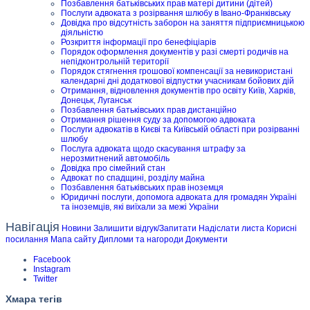
Позбавлення батьківських прав матері дитини (дітей)
Послуги адвоката з розірвання шлюбу в Івано-Франківську
Довідка про відсутність заборон на заняття підприємницькою
діяльністю
Розкриття інформації про бенефіціарів
Порядок оформлення документів у разі смерті родичів на
непідконтрольній території
Порядок стягнення грошової компенсації за невикористані
календарні дні додаткової відпустки учасникам бойових дій
Отримання, відновлення документів про освіту Київ, Харків,
Донецьк, Луганськ
Позбавлення батьківських прав дистанційно
Отримання рішення суду за допомогою адвоката
Послуги адвокатів в Києві та Київській області при розірванні
шлюбу
Послуга адвоката щодо скасування штрафу за
нерозмитнений автомобіль
Довідка про сімейний стан
Адвокат по спадщині, розділу майна
Позбавлення батьківських прав іноземця
Юридичні послуги, допомога адвоката для громадян Україні
та іноземців, які виїхали за межі України
Навігація
Новини
Залишити відгук/Запитати
Надіслати листа
Корисні
посилання
Мапа сайту
Дипломи та нагороди
Документи
Facebook
Instagram
Twitter
Хмара тегів