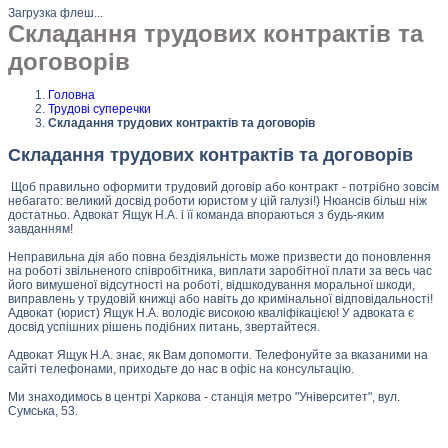
Загрузка флеш...
Складання трудових контрактів та
договорів
Головна
Трудові суперечки
Складання трудових контрактів та договорів
Складання трудових контрактів та договорів
Щоб правильно оформити трудовий договір або контракт - потрібно зовсім
небагато: великий досвід роботи юристом у цій галузі!) Нюансів більш ніж
достатньо. Адвокат Ящук Н.А. і її команда впораються з будь-яким
завданням!
Неправильна дія або повна бездіяльність може призвести до поновлення
на роботі звільненого співробітника, виплати заробітної плати за весь час
його вимушеної відсутності на роботі, відшкодування моральної шкоди,
виправлень у трудовій книжці або навіть до кримінальної відповідальності!
Адвокат (юрист) Ящук Н.А. володіє високою кваліфікацією! У адвоката є
досвід успішних рішень подібних питань, звертайтеся.
Адвокат Ящук Н.А. знає, як Вам допомогти. Телефонуйте за вказаними на
сайті телефонами, приходьте до нас в офіс на консультацію.
Ми знаходимось в центрі Харкова - станція метро "Університет", вул.
Сумська, 53.