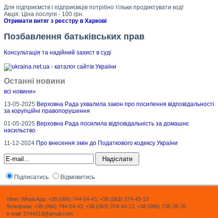
Для підприємств і підприємців потрібно тільки продиктувати код!
Акція: Ціна послуги - 100 грн.
Отримати витяг з реєстру в Харкові
Позбавлення батьківських прав
Консультація та надійний захист в суд
і
Останні новини
всі новини»
13-05-2025
Верховна Рада ухвалила закон про посилення відповідальності
за корупційні правопорушення
01-05-2025
Верховна Рада посилила відповідальність за домашнє
насильство
11-12-2024
Про внесення змін до Податкового кодексу України
Підписатись
Відмовитись
Viber, WhatsApp: +38 (066) 744-54-43, +38 (063) 374-43-13
Телефони: +38 (066) 744-54-43, +38 (063) 374-43-13, +38 (096) 735-35-76
e-mail: 3744313@gmail.com