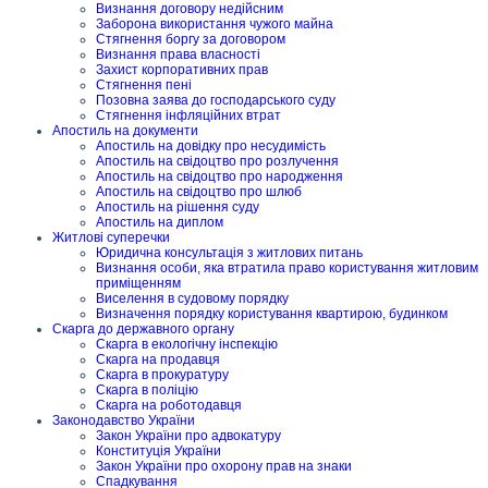
Визнання договору недійсним
Заборона використання чужого майна
Стягнення боргу за договором
Визнання права власності
Захист корпоративних прав
Стягнення пені
Позовна заява до господарського суду
Стягнення інфляційних втрат
Апостиль на документи
Апостиль на довідку про несудимість
Апостиль на свідоцтво про розлучення
Апостиль на свідоцтво про народження
Апостиль на свідоцтво про шлюб
Апостиль на рішення суду
Апостиль на диплом
Житлові суперечки
Юридична консультація з житлових питань
Визнання особи, яка втратила право користування житловим
приміщенням
Виселення в судовому порядку
Визначення порядку користування квартирою, будинком
Скарга до державного органу
Скарга в екологічну інспекцію
Скарга на продавця
Скарга в прокуратуру
Скарга в поліцію
Скарга на роботодавця
Законодавство України
Закон України про адвокатуру
Конституція України
Закон України про охорону прав на знаки
Спадкування