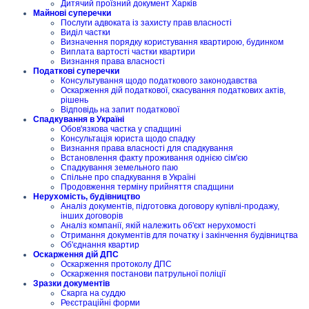
Дитячий проїзний документ Харків
Майнові суперечки
Послуги адвоката із захисту прав власності
Виділ частки
Визначення порядку користування квартирою, будинком
Виплата вартості частки квартири
Визнання права власності
Податкові суперечки
Консультування щодо податкового законодавства
Оскарження дій податкової, скасування податкових актів,
рішень
Відповідь на запит податкової
Спадкування в Україні
Обов'язкова частка у спадщині
Консультація юриста щодо спадку
Визнання права власності для спадкування
Встановлення факту проживання однією сім'єю
Спадкування земельного паю
Спільне про спадкування в Україні
Продовження терміну прийняття спадщини
Нерухомість, будівництво
Аналіз документів, підготовка договору купівлі-продажу,
інших договорів
Аналіз компанії, якій належить об'єкт нерухомості
Отримання документів для початку і закінчення будівництва
Об'єднання квартир
Оскарження дій ДПС
Оскарження протоколу ДПС
Оскарження постанови патрульної поліції
Зразки документів
Скарга на суддю
Реєстраційні форми