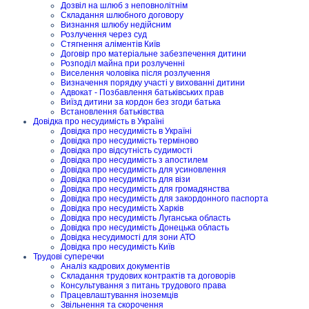
Дозвіл на шлюб з неповнолітнім
Складання шлюбного договору
Визнання шлюбу недійсним
Розлучення через суд
Стягнення аліментів Київ
Договір про матеріальне забезпечення дитини
Розподіл майна при розлученні
Виселення чоловіка після розлучення
Визначення порядку участі у вихованні дитини
Адвокат - Позбавлення батьківських прав
Виїзд дитини за кордон без згоди батька
Встановлення батьківства
Довідка про несудимість в Україні
Довідка про несудимість в Україні
Довідка про несудимість терміново
Довідка про відсутність судимості
Довідка про несудимість з апостилем
Довідка про несудимість для усиновлення
Довідка про несудимість для візи
Довідка про несудимість для громадянства
Довідка про несудимість для закордонного паспорта
Довідка про несудимість Харків
Довідка про несудимість Луганська область
Довідка про несудимість Донецька область
Довідка несудимості для зони АТО
Довідка про несудимість Київ
Трудові суперечки
Аналіз кадрових документів
Складання трудових контрактів та договорів
Консультування з питань трудового права
Працевлаштування іноземців
Звільнення та скорочення