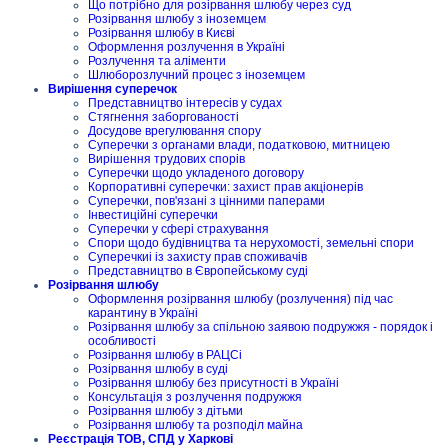
Що потрібно для розірвання шлюбу через суд
Розірвання шлюбу з іноземцем
Розірвання шлюбу в Києві
Оформлення розлучення в Україні
Розлучення та аліменти
Шлюборозлучний процес з іноземцем
Вирішення суперечок
Представництво інтересів у судах
Стягнення заборгованості
Досудове врегулювання спору
Суперечки з органами влади, податковою, митницею
Вирішення трудових спорів
Суперечки щодо укладеного договору
Корпоративні суперечки: захист прав акціонерів
Суперечки, пов'язані з цінними паперами
Інвестиційні суперечки
Суперечки у сфері страхування
Спори щодо будівництва та нерухомості, земельні спори
Суперечкиі із захисту прав споживачів
Представництво в Європейському суді
Розірвання шлюбу
Оформлення розірвання шлюбу (розлучення) під час
карантину в Україні
Розірвання шлюбу за спільною заявою подружжя - порядок і
особливості
Розірвання шлюбу в РАЦСі
Розірвання шлюбу в суді
Розірвання шлюбу без присутності в Україні
Консультація з розлучення подружжя
Розірвання шлюбу з дітьми
Розірвання шлюбу та розподіл майна
Реєстрація ТОВ, СПД у Харкові