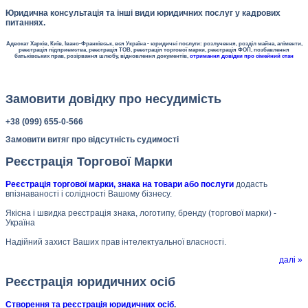
Юридична консультація та інші види юридичних послуг у кадрових
питаннях.
Адвокат Харків, Київ, Івано-Франківськ, вся Україна - юридичні послуги: розлучення, розділ майна, аліменти,
реєстрація підприємства, реєстрація ТОВ, реєстрація торгової марки, реєстрація ФОП, позбавлення
батьківських прав, розірвання шлюбу, відновлення документів,
отримання довідки про сімейний стан
Замовити довідку про несудимість
+38 (099) 655-0-566
Замовити витяг про відсутність судимості
Реєстрація Торгової Марки
Реєстрація торгової марки, знака на товари або послуги
додасть
впізнаваності і солідності Вашому бізнесу.
Якісна і швидка реєстрація знака, логотипу, бренду (торгової марки) -
Україна
Надійний захист Ваших прав інтелектуальної власності.
далі »
Реєстрація юридичних осіб
Створення та реєстрація юридичних осіб
.