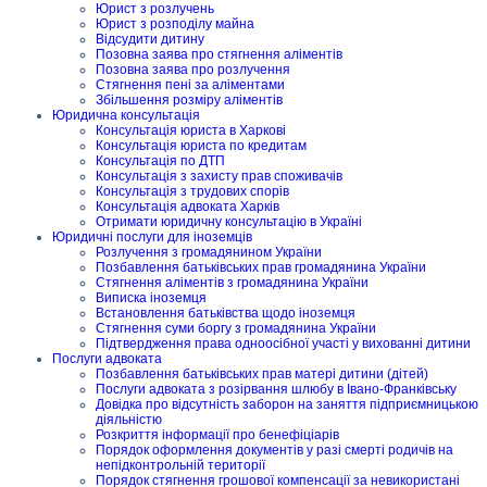
Юрист з розлучень
Юрист з розподілу майна
Відсудити дитину
Позовна заява про стягнення аліментів
Позовна заява про розлучення
Стягнення пені за аліментами
Збільшення розміру аліментів
Юридична консультація
Консультація юриста в Харкові
Консультація юриста по кредитам
Консультація по ДТП
Консультація з захисту прав споживачів
Консультація з трудових спорів
Консультація адвоката Харків
Отримати юридичну консультацію в Україні
Юридичні послуги для іноземців
Розлучення з громадянином України
Позбавлення батьківських прав громадянина України
Стягнення аліментів з громадянина України
Виписка іноземця
Встановлення батьківства щодо іноземця
Стягнення суми боргу з громадянина України
Підтвердження права одноосібної участі у вихованні дитини
Послуги адвоката
Позбавлення батьківських прав матері дитини (дітей)
Послуги адвоката з розірвання шлюбу в Івано-Франківську
Довідка про відсутність заборон на заняття підприємницькою
діяльністю
Розкриття інформації про бенефіціарів
Порядок оформлення документів у разі смерті родичів на
непідконтрольній території
Порядок стягнення грошової компенсації за невикористані