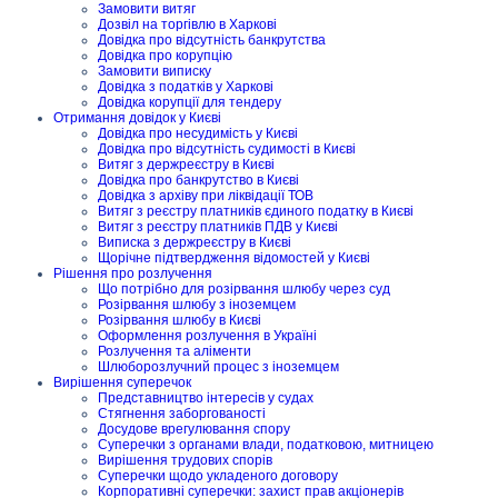
Замовити витяг
Дозвіл на торгівлю в Харкові
Довідка про відсутність банкрутства
Довідка про корупцію
Замовити виписку
Довідка з податків у Харкові
Довідка корупції для тендеру
Отримання довідок у Києві
Довідка про несудимість у Києві
Довідка про відсутність судимості в Києві
Витяг з держреєстру в Києві
Довідка про банкрутство в Києві
Довідка з архіву при ліквідації ТОВ
Витяг з реєстру платників єдиного податку в Києві
Витяг з реєстру платників ПДВ у Києві
Виписка з держреєстру в Києві
Щорічне підтвердження відомостей у Києві
Рішення про розлучення
Що потрібно для розірвання шлюбу через суд
Розірвання шлюбу з іноземцем
Розірвання шлюбу в Києві
Оформлення розлучення в Україні
Розлучення та аліменти
Шлюборозлучний процес з іноземцем
Вирішення суперечок
Представництво інтересів у судах
Стягнення заборгованості
Досудове врегулювання спору
Суперечки з органами влади, податковою, митницею
Вирішення трудових спорів
Суперечки щодо укладеного договору
Корпоративні суперечки: захист прав акціонерів