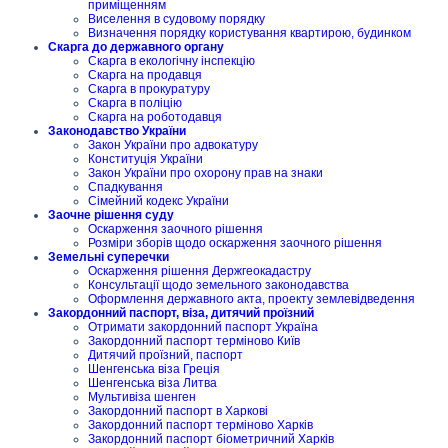
приміщенням
Виселення в судовому порядку
Визначення порядку користування квартирою, будинком
Скарга до державного органу
Скарга в екологічну інспекцію
Скарга на продавця
Скарга в прокуратуру
Скарга в поліцію
Скарга на роботодавця
Законодавство України
Закон України про адвокатуру
Конституція України
Закон України про охорону прав на знаки
Спадкування
Сімейний кодекс України
Заочне рішення суду
Оскарження заочного рішення
Розміри зборів щодо оскарження заочного рішення
Земельні суперечки
Оскарження рішення Держгеокадастру
Консультації щодо земельного законодавства
Оформлення державного акта, проекту землевідведення
Закордонний паспорт, віза, дитячий проїзний
Отримати закордонний паспорт Україна
Закордонний паспорт терміново Київ
Дитячий проїзний, паспорт
Шенгенська віза Греція
Шенгенська віза Литва
Мультивіза шенген
Закордонний паспорт в Харкові
Закордонний паспорт терміново Харків
Закордонний паспорт біометричний Харків