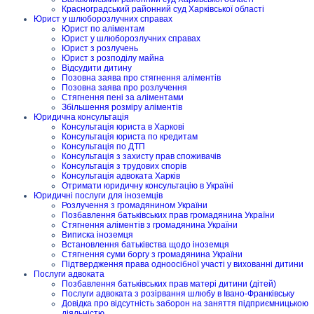
Красноградський районний суд Харківської області
Юрист у шлюборозлучних справах
Юрист по аліментам
Юрист у шлюборозлучних справах
Юрист з розлучень
Юрист з розподілу майна
Відсудити дитину
Позовна заява про стягнення аліментів
Позовна заява про розлучення
Стягнення пені за аліментами
Збільшення розміру аліментів
Юридична консультація
Консультація юриста в Харкові
Консультація юриста по кредитам
Консультація по ДТП
Консультація з захисту прав споживачів
Консультація з трудових спорів
Консультація адвоката Харків
Отримати юридичну консультацію в Україні
Юридичні послуги для іноземців
Розлучення з громадянином України
Позбавлення батьківських прав громадянина України
Стягнення аліментів з громадянина України
Виписка іноземця
Встановлення батьківства щодо іноземця
Стягнення суми боргу з громадянина України
Підтвердження права одноосібної участі у вихованні дитини
Послуги адвоката
Позбавлення батьківських прав матері дитини (дітей)
Послуги адвоката з розірвання шлюбу в Івано-Франківську
Довідка про відсутність заборон на заняття підприємницькою
діяльністю