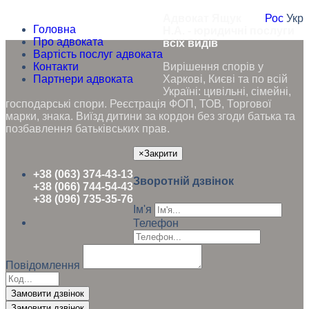
Адвокат Ящук
Рос
Укр
Головна
Н.А. - юридичні послуги
Про адвоката
всіх видів
Вартість послуг адвоката
Контакти
Вирішення спорів у
Партнери адвоката
Харкові, Києві та по всій
Україні: цивільні, сімейні,
господарські спори. Реєстрація ФОП, ТОВ, Торгової
марки, знака. Виїзд дитини за кордон без згоди батька та
позбавлення батьківських прав.
×
Закрити
+38 (063) 374-43-13
Зворотній дзвінок
+38 (066) 744-54-43
+38 (096) 735-35-76
Ім'я
Телефон
Повідомлення
Замовити дзвінок