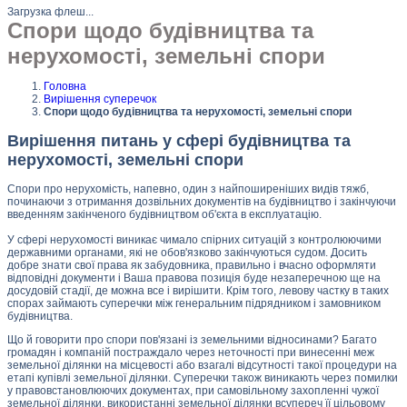
Загрузка флеш...
Спори щодо будівництва та
нерухомості, земельні спори
Головна
Вирішення суперечок
Спори щодо будівництва та нерухомості, земельні спори
Вирішення питань у сфері будівництва та
нерухомості, земельні спори
Спори про нерухомість, напевно, один з найпоширеніших видів тяжб,
починаючи з отримання дозвільних документів на будівництво і закінчуючи
введенням закінченого будівництвом об'єкта в експлуатацію.
У сфері нерухомості виникає чимало спірних ситуацій з контролюючими
державними органами, які не обов'язково закінчуються судом. Досить
добре знати свої права як забудовника, правильно і вчасно оформляти
відповідні документи і Ваша правова позиція буде незаперечною ще на
досудовій стадії, де можна все і вирішити. Крім того, левову частку в таких
спорах займають суперечки між генеральним підрядником і замовником
будівництва.
Що й говорити про спори пов'язані із земельними відносинами? Багато
громадян і компаній постраждало через неточності при винесенні меж
земельної ділянки на місцевості або взагалі відсутності такої процедури на
етапі купівлі земельної ділянки. Суперечки також виникають через помилки
у правовстановлюючих документах, при самовільному захопленні чужої
земельної ділянки, використанні земельної ділянки всупереч її цільовому