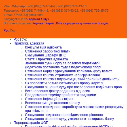
Viber, WhatsApp: +38 (066) 744-54-43, +38 (063) 374-43-13
Телефони: +38 (066) 744-54-43, +38 (063) 374-43-13, +38 (096) 735-35-76
e-mail: 3744313@gmail.com
Copyright © 2025
Адвокат Ящук
Всі права захищені.
Адвокат Харків, Київ - юридична допомога всіх видів
Рус
Укр
Рос
| Укр
Практика адвоката
Консультація адвоката
Стягнення заробітної плати
Скасування штрафу ДПС
Статті і практика адвоката
Зменшення суми боргу за позовом податкової
Додаткова постанова суду в податковому спорі
Стягнення боргу з урахуванням коливань курсу валют
Стягнення коштів, отриманих необґрунтовано
Стягнення коштів з підприємця, який припинив діяльність
Як позбавити батька батьківських прав у Харкові
Скасування рішення суду про позбавлення водійських прав
Встановлення факту родинних відносин
Продовження терміну прийняття спадщини
Стягнення інфляційних втрат
Внесення змін до актового запису
Стягнення середнього заробітку за час затримки розрахунку
при звільненні
Скасування податкового повідомлення-рішення
Скасування рішення суду, ухваленого на користь банку
Перереєстрація ФОП
Перереєстрація фізичної особи - підприємця (ФОП) за