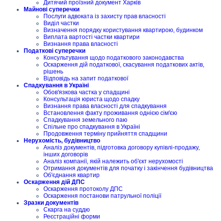
Дитячий проїзний документ Харків
Майнові суперечки
Послуги адвоката із захисту прав власності
Виділ частки
Визначення порядку користування квартирою, будинком
Виплата вартості частки квартири
Визнання права власності
Податкові суперечки
Консультування щодо податкового законодавства
Оскарження дій податкової, скасування податкових актів,
рішень
Відповідь на запит податкової
Спадкування в Україні
Обов'язкова частка у спадщині
Консультація юриста щодо спадку
Визнання права власності для спадкування
Встановлення факту проживання однією сім'єю
Спадкування земельного паю
Спільне про спадкування в Україні
Продовження терміну прийняття спадщини
Нерухомість, будівництво
Аналіз документів, підготовка договору купівлі-продажу,
інших договорів
Аналіз компанії, якій належить об'єкт нерухомості
Отримання документів для початку і закінчення будівництва
Об'єднання квартир
Оскарження дій ДПС
Оскарження протоколу ДПС
Оскарження постанови патрульної поліції
Зразки документів
Скарга на суддю
Реєстраційні форми