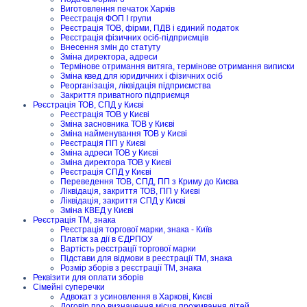
Виготовлення печаток Харків
Реєстрація ФОП I групи
Реєстрація ТОВ, фірми, ПДВ і єдиний податок
Реєстрація фізичних осіб-підприємців
Внесення змін до статуту
Зміна директора, адреси
Термінове отримання витяга, термінове отримання виписки
Зміна квед для юридичних і фізичних осіб
Реорганізація, ліквідація підприємства
Закриття приватного підприємця
Реєстрація ТОВ, СПД у Києві
Реєстрація ТОВ у Києві
Зміна засновника ТОВ у Києві
Зміна найменування ТОВ у Києві
Реєстрація ПП у Києві
Зміна адреси ТОВ у Києві
Зміна директора ТОВ у Києві
Реєстрація СПД у Києві
Переведення ТОВ, СПД, ПП з Криму до Києва
Ліквідація, закриття ТОВ, ПП у Києві
Ліквідація, закриття СПД у Києві
Зміна КВЕД у Києві
Реєстрація ТМ, знака
Реєстрація торгової марки, знака - Київ
Платіж за дії в ЄДРПОУ
Вартість реєстрації торгової марки
Підстави для відмови в реєстрації ТМ, знака
Розмір зборів з реєстрації ТМ, знака
Реквізити для оплати зборів
Сімейні суперечки
Адвокат з усиновлення в Харкові, Києві
Договір про визначення місця проживання дітей