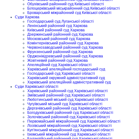
Обухівський районний суд Київської області
Білоцерківський міськрайонний суд Київської області
Броварський міжрайонний суд Київської області
Суди Харкова
Господарський суд Луганської області
Ленінський районний суд Харкова
Київський районний суд Харкова
Дзержинський районний суд Харкова
Московський районний суд Харкова
Комінтернівський районний суд Харкова
Червонозаводський районний суд Харкова
Фрунзенський районний суд Харкова
Орджонікідзевський районний суд Харкова
Жовтневий районний суд Харкова
Апеляційний суд Харківської області
Харківський апеляційний господарський суд
Господарський суд Харківської області
Харківський окружний адміністративний суд
Харківський апеляційний адміністративний суд
Суди Харківської області
Харківський районний суд Харківської області
Зміївський районний суд Харківської області
Люботинський міський суд Харківської області
Чугуївський міський суд Харківської області
Дергачівський районний суд Харківської області
Богодухівський районний суд Харківської області
Золочівський районний суд Харківської області
Первомайський міжрайонний суд Харківської області
Лозівський міжрайонний суд Харківської області
Куп'янський міжрайонний суд Харківської області
Ізюмський міжрайонний суд Харківської області
Балаклійський районний суд Харківської області