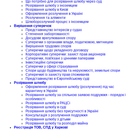
Що потрібно для розірвання шлюбу через суд
Розірвання шлюбу з іноземцем
Розірвання шлюбу в Києві
Оформлення розлучення в Україні
Розлучення та аліменти
Шлюборозлучний процес з іноземцем
Вирішення суперечок
Представництво інтересів у судах
Стягнення заборгованості
Досудове врегулювання спору
Суперечки з органами влади, податковою, митницею
Вирішення трудових спорів
Суперечки щодо укладеного договору
Корпоративні суперечки: захист прав акціонерів
Суперечки, пов'язані з цінними паперами
Інвестиційні суперечки
Суперечки у сфері страхування
Спори щодо будівництва та нерухомості, земельні спори
Суперечкиі із захисту прав споживачів
Представництво в Європейському суді
Розірвання шлюбу
Оформлення розірвання шлюбу (розлучення) під час
карантину в Україні
Розірвання шлюбу за спільною заявою подружжя - порядок і
особливості
Розірвання шлюбу в РАЦСі
Розірвання шлюбу в суді
Розірвання шлюбу без присутності в Україні
Консультація з розлучення подружжя
Розірвання шлюбу з дітьми
Розірвання шлюбу та розподіл майна
Реєстрація ТОВ, СПД у Харкові