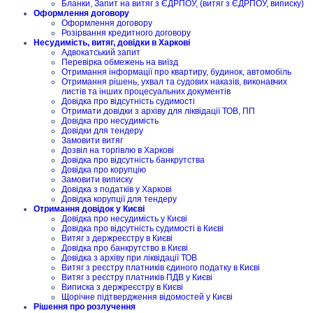
Бланки, Запит на витяг з ЄДРПОУ, (витяг з ЄДРПОУ, виписку)
Оформлення договору
Оформлення договору
Розірвання кредитного договору
Несудимість, витяг, довідки в Харкові
Адвокатський запит
Перевірка обмежень на виїзд
Отримання інформації про квартиру, будинок, автомобіль
Отримання рішень, ухвал та судових наказів, виконавчих
листів та інших процесуальних документів
Довідка про відсутність судимості
Отримати довідки з архіву для ліквідації ТОВ, ПП
Довідка про несудимість
Довідки для тендеру
Замовити витяг
Дозвіл на торгівлю в Харкові
Довідка про відсутність банкрутства
Довідка про корупцію
Замовити виписку
Довідка з податків у Харкові
Довідка корупції для тендеру
Отримання довідок у Києві
Довідка про несудимість у Києві
Довідка про відсутність судимості в Києві
Витяг з держреєстру в Києві
Довідка про банкрутство в Києві
Довідка з архіву при ліквідації ТОВ
Витяг з реєстру платників єдиного податку в Києві
Витяг з реєстру платників ПДВ у Києві
Виписка з держреєстру в Києві
Щорічне підтвердження відомостей у Києві
Рішення про розлучення