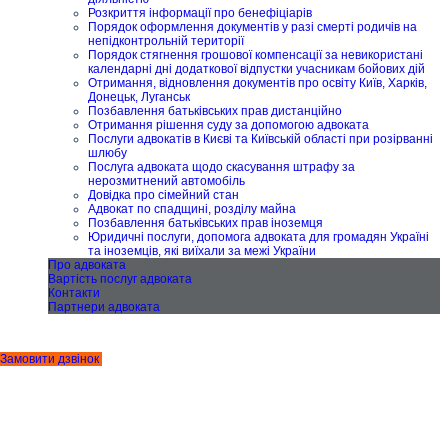
Розкриття інформації про бенефіціарів
Порядок оформлення документів у разі смерті родичів на
непідконтрольній території
Порядок стягнення грошової компенсації за невикористані
календарні дні додаткової відпустки учасникам бойових дій
Отримання, відновлення документів про освіту Київ, Харків,
Донецьк, Луганськ
Позбавлення батьківських прав дистанційно
Отримання рішення суду за допомогою адвоката
Послуги адвокатів в Києві та Київській області при розірванні
шлюбу
Послуга адвоката щодо скасування штрафу за
нерозмитнений автомобіль
Довідка про сімейний стан
Адвокат по спадщині, розділу майна
Позбавлення батьківських прав іноземця
Юридичні послуги, допомога адвоката для громадян Україні
та іноземців, які виїхали за межі України
Про адвоката
Вартість послуг адвоката
Контакти
Партнери адвоката
Замовити дзвінок