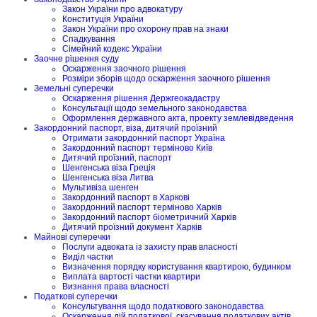
Закон України про адвокатуру
Конституція України
Закон України про охорону прав на знаки
Спадкування
Сімейний кодекс України
Заочне рішення суду
Оскарження заочного рішення
Розміри зборів щодо оскарження заочного рішення
Земельні суперечки
Оскарження рішення Держгеокадастру
Консультації щодо земельного законодавства
Оформлення державного акта, проекту землевідведення
Закордонний паспорт, віза, дитячий проїзний
Отримати закордонний паспорт Україна
Закордонний паспорт терміново Київ
Дитячий проїзний, паспорт
Шенгенська віза Греція
Шенгенська віза Литва
Мультивіза шенген
Закордонний паспорт в Харкові
Закордонний паспорт терміново Харків
Закордонний паспорт біометричний Харків
Дитячий проїзний документ Харків
Майнові суперечки
Послуги адвоката із захисту прав власності
Виділ частки
Визначення порядку користування квартирою, будинком
Виплата вартості частки квартири
Визнання права власності
Податкові суперечки
Консультування щодо податкового законодавства
Оскарження дій податкової, скасування податкових актів,