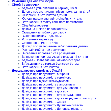
Реквізити для оплати зборів
Сімейні суперечки
Адвокат з усиновлення в Харкові, Києві
Договір про визначення місця проживання дітей
Оскарження батьківства дитини
Юридична консультація з сімейних питань
Встановлення факту спільного проживання
Сімейні суперечки
Дозвіл на шлюб з неповнолітнім
Складання шлюбного договору
Визнання шлюбу недійсним
Розлучення через суд
Стягнення аліментів Київ
Договір про матеріальне забезпечення дитини
Розподіл майна при розлученні
Виселення чоловіка після розлучення
Визначення порядку участі у вихованні дитини
Адвокат - Позбавлення батьківських прав
Виїзд дитини за кордон без згоди батька
Встановлення батьківства
Довідка про несудимість в Україні
Довідка про несудимість в Україні
Довідка про несудимість терміново
Довідка про відсутність судимості
Довідка про несудимість з апостилем
Довідка про несудимість для усиновлення
Довідка про несудимість для візи
Довідка про несудимість для громадянства
Довідка про несудимість для закордонного паспорта
Довідка про несудимість Харків
Довідка про несудимість Луганська область
Довідка про несудимість Донецька область