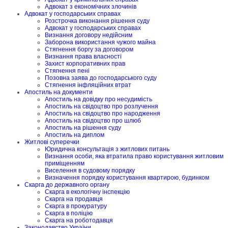
Адвокат з економічних злочинів
Адвокат у господарських справах
Розстрочка виконання рішення суду
Адвокат у господарських справах
Визнання договору недійсним
Заборона використання чужого майна
Стягнення боргу за договором
Визнання права власності
Захист корпоративних прав
Стягнення пені
Позовна заява до господарського суду
Стягнення інфляційних втрат
Апостиль на документи
Апостиль на довідку про несудимість
Апостиль на свідоцтво про розлучення
Апостиль на свідоцтво про народження
Апостиль на свідоцтво про шлюб
Апостиль на рішення суду
Апостиль на диплом
Житлові суперечки
Юридична консультація з житлових питань
Визнання особи, яка втратила право користування житловим
приміщенням
Виселення в судовому порядку
Визначення порядку користування квартирою, будинком
Скарга до державного органу
Скарга в екологічну інспекцію
Скарга на продавця
Скарга в прокуратуру
Скарга в поліцію
Скарга на роботодавця
Законодавство України