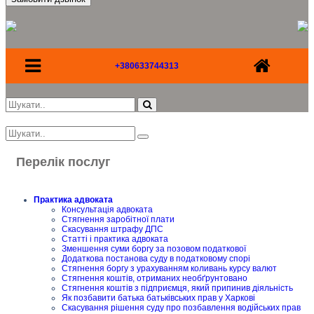
+380633744313
Перелік послуг
Практика адвоката
Консультація адвоката
Стягнення заробітної плати
Скасування штрафу ДПС
Статті і практика адвоката
Зменшення суми боргу за позовом податкової
Додаткова постанова суду в податковому спорі
Стягнення боргу з урахуванням коливань курсу валют
Стягнення коштів, отриманих необґрунтовано
Стягнення коштів з підприємця, який припинив діяльність
Як позбавити батька батьківських прав у Харкові
Скасування рішення суду про позбавлення водійських прав