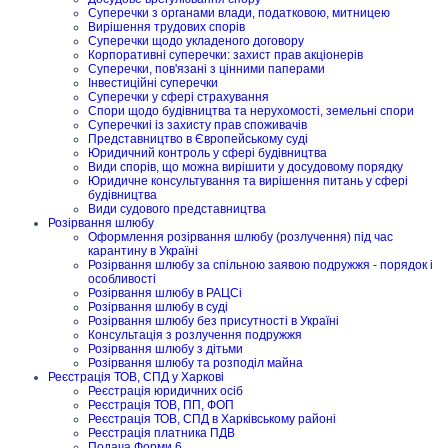
Суперечки з органами влади, податковою, митницею
Вирішення трудових спорів
Суперечки щодо укладеного договору
Корпоративні суперечки: захист прав акціонерів
Суперечки, пов'язані з цінними паперами
Інвестиційні суперечки
Суперечки у сфері страхування
Спори щодо будівництва та нерухомості, земельні спори
Суперечкиі із захисту прав споживачів
Представництво в Європейському суді
Юридичний контроль у сфері будівництва
Види спорів, що можна вирішити у досудовому порядку
Юридичне консультування та вирішення питань у сфері
будівництва
Види судового представництва
Розірвання шлюбу
Оформлення розірвання шлюбу (розлучення) під час
карантину в Україні
Розірвання шлюбу за спільною заявою подружжя - порядок і
особливості
Розірвання шлюбу в РАЦСі
Розірвання шлюбу в суді
Розірвання шлюбу без присутності в Україні
Консультація з розлучення подружжя
Розірвання шлюбу з дітьми
Розірвання шлюбу та розподіл майна
Реєстрація ТОВ, СПД у Харкові
Реєстрація юридичних осіб
Реєстрація ТОВ, ПП, ФОП
Реєстрація ТОВ, СПД в Харківському районі
Реєстрація платника ПДВ
Подача Форми 6