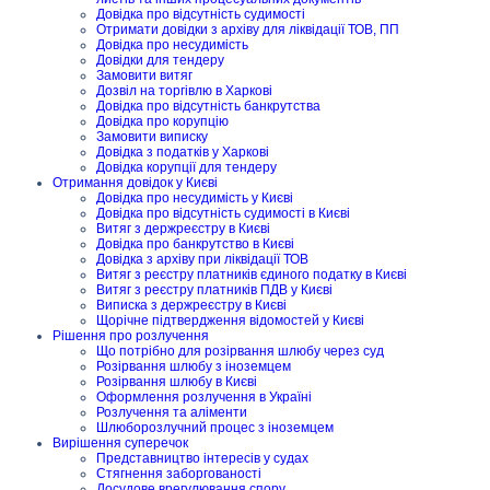
Довідка про відсутність судимості
Отримати довідки з архіву для ліквідації ТОВ, ПП
Довідка про несудимість
Довідки для тендеру
Замовити витяг
Дозвіл на торгівлю в Харкові
Довідка про відсутність банкрутства
Довідка про корупцію
Замовити виписку
Довідка з податків у Харкові
Довідка корупції для тендеру
Отримання довідок у Києві
Довідка про несудимість у Києві
Довідка про відсутність судимості в Києві
Витяг з держреєстру в Києві
Довідка про банкрутство в Києві
Довідка з архіву при ліквідації ТОВ
Витяг з реєстру платників єдиного податку в Києві
Витяг з реєстру платників ПДВ у Києві
Виписка з держреєстру в Києві
Щорічне підтвердження відомостей у Києві
Рішення про розлучення
Що потрібно для розірвання шлюбу через суд
Розірвання шлюбу з іноземцем
Розірвання шлюбу в Києві
Оформлення розлучення в Україні
Розлучення та аліменти
Шлюборозлучний процес з іноземцем
Вирішення суперечок
Представництво інтересів у судах
Стягнення заборгованості
Досудове врегулювання спору