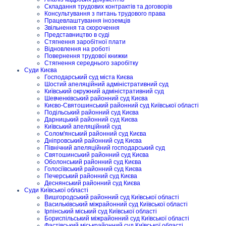
Складання трудових контрактів та договорів
Консультування з питань трудового права
Працевлаштування іноземців
Звільнення та скорочення
Представництво в суді
Стягнення заробітної плати
Відновлення на роботі
Повернення трудової книжки
Стягнення середнього заробітку
Суди Києва
Господарський суд міста Києва
Шостий апеляційний адміністративний суд
Київський окружний адміністративний суд
Шевченківський районний суд Києва
Києво-Святошинський районний суд Київської області
Подільський районний суд Києва
Дарницький районний суд Києва
Київський апеляційний суд
Солом'янський районний суд Києва
Дніпровський районний суд Києва
Північний апеляційний господарський суд
Святошинський районний суд Києва
Оболонський районний суд Києва
Голосіївський районний суд Києва
Печерський районний суд Києва
Деснянський районний суд Києва
Суди Київської області
Вишгородський районний суд Київської області
Васильківський міжрайонний суд Київської області
Ірпінський міський суд Київської області
Бориспільський міжрайонний суд Київської області
Фастівський міськрайонний суд Київської області