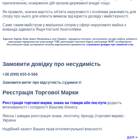
призначенню, оскарженні дій органів державної влади тощо.
Як правило, значна вартість об'єкта нерухомості і особлива важливість для
спору про нього для клієнта вимагає від юриста досвіду і майстерності.
Саме таким майстром у вирішенні спорів у сфері нерухомого майна є
команда адвоката Ящук Наталії Анатоліївни.
Адвокат Харків, Київ, Івано-Франківськ, вся Україна - юридичні послуги: розлучення, розділ майна, аліменти,
реєстрація підприємства, реєстрація ТОВ, реєстрація торгової марки, реєстрація ФОП, позбавлення
батьківських прав, розірвання шлюбу, відновлення документів,
отримання довідки про сімейний стан
Замовити довідку про несудимість
+38 (099) 655-0-566
Замовити витяг про відсутність судимості
Реєстрація Торгової Марки
Реєстрація торгової марки, знака на товари або послуги
додасть
впізнаваності і солідності Вашому бізнесу.
Якісна і швидка реєстрація знака, логотипу, бренду (торгової марки) -
Україна
Надійний захист Ваших прав інтелектуальної власності.
далі »