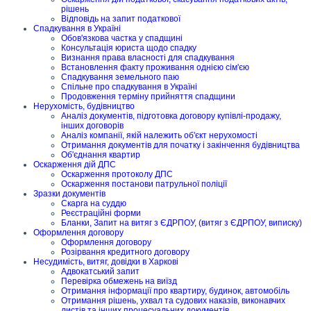
рішень
Відповідь на запит податкової
Спадкування в Україні
Обов'язкова частка у спадщині
Консультація юриста щодо спадку
Визнання права власності для спадкування
Встановлення факту проживання однією сім'єю
Спадкування земельного паю
Спільне про спадкування в Україні
Продовження терміну прийняття спадщини
Нерухомість, будівництво
Аналіз документів, підготовка договору купівлі-продажу,
інших договорів
Аналіз компанії, якій належить об'єкт нерухомості
Отримання документів для початку і закінчення будівництва
Об'єднання квартир
Оскарження дій ДПС
Оскарження протоколу ДПС
Оскарження постанови патрульної поліції
Зразки документів
Скарга на суддю
Реєстраційні форми
Бланки, Запит на витяг з ЄДРПОУ, (витяг з ЄДРПОУ, виписку)
Оформлення договору
Оформлення договору
Розірвання кредитного договору
Несудимість, витяг, довідки в Харкові
Адвокатський запит
Перевірка обмежень на виїзд
Отримання інформації про квартиру, будинок, автомобіль
Отримання рішень, ухвал та судових наказів, виконавчих
листів та інших процесуальних документів