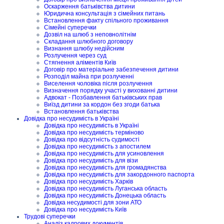
Оскарження батьківства дитини
Юридична консультація з сімейних питань
Встановлення факту спільного проживання
Сімейні суперечки
Дозвіл на шлюб з неповнолітнім
Складання шлюбного договору
Визнання шлюбу недійсним
Розлучення через суд
Стягнення аліментів Київ
Договір про матеріальне забезпечення дитини
Розподіл майна при розлученні
Виселення чоловіка після розлучення
Визначення порядку участі у вихованні дитини
Адвокат - Позбавлення батьківських прав
Виїзд дитини за кордон без згоди батька
Встановлення батьківства
Довідка про несудимість в Україні
Довідка про несудимість в Україні
Довідка про несудимість терміново
Довідка про відсутність судимості
Довідка про несудимість з апостилем
Довідка про несудимість для усиновлення
Довідка про несудимість для візи
Довідка про несудимість для громадянства
Довідка про несудимість для закордонного паспорта
Довідка про несудимість Харків
Довідка про несудимість Луганська область
Довідка про несудимість Донецька область
Довідка несудимості для зони АТО
Довідка про несудимість Київ
Трудові суперечки
Аналіз кадрових документів