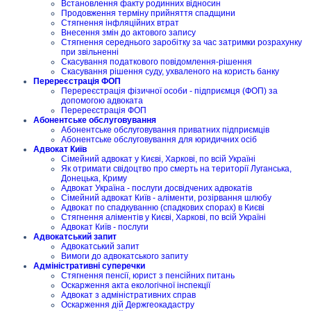
Встановлення факту родинних відносин
Продовження терміну прийняття спадщини
Стягнення інфляційних втрат
Внесення змін до актового запису
Стягнення середнього заробітку за час затримки розрахунку
при звільненні
Скасування податкового повідомлення-рішення
Скасування рішення суду, ухваленого на користь банку
Перереєстрація ФОП
Перереєстрація фізичної особи - підприємця (ФОП) за
допомогою адвоката
Перереєстрація ФОП
Абонентське обслуговування
Абонентське обслуговування приватних підприємців
Абонентське обслуговування для юридичних осіб
Адвокат Київ
Сімейний адвокат у Києві, Харкові, по всій Україні
Як отримати свідоцтво про смерть на території Луганська,
Донецька, Криму
Адвокат Україна - послуги досвідчених адвокатів
Сімейний адвокат Київ - аліменти, розірвання шлюбу
Адвокат по спадкуванню (спадкових спорах) в Києві
Стягнення аліментів у Києві, Харкові, по всій Україні
Адвокат Київ - послуги
Адвокатський запит
Адвокатський запит
Вимоги до адвокатського запиту
Адміністративні суперечки
Стягнення пенсії, юрист з пенсійних питань
Оскарження акта екологічної інспекції
Адвокат з адміністративних справ
Оскарження дій Держгеокадастру