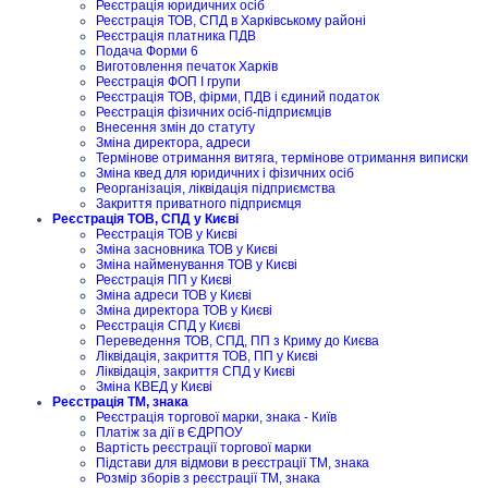
Реєстрація юридичних осіб
Реєстрація ТОВ, СПД в Харківському районі
Реєстрація платника ПДВ
Подача Форми 6
Виготовлення печаток Харків
Реєстрація ФОП I групи
Реєстрація ТОВ, фірми, ПДВ і єдиний податок
Реєстрація фізичних осіб-підприємців
Внесення змін до статуту
Зміна директора, адреси
Термінове отримання витяга, термінове отримання виписки
Зміна квед для юридичних і фізичних осіб
Реорганізація, ліквідація підприємства
Закриття приватного підприємця
Реєстрація ТОВ, СПД у Києві
Реєстрація ТОВ у Києві
Зміна засновника ТОВ у Києві
Зміна найменування ТОВ у Києві
Реєстрація ПП у Києві
Зміна адреси ТОВ у Києві
Зміна директора ТОВ у Києві
Реєстрація СПД у Києві
Переведення ТОВ, СПД, ПП з Криму до Києва
Ліквідація, закриття ТОВ, ПП у Києві
Ліквідація, закриття СПД у Києві
Зміна КВЕД у Києві
Реєстрація ТМ, знака
Реєстрація торгової марки, знака - Київ
Платіж за дії в ЄДРПОУ
Вартість реєстрації торгової марки
Підстави для відмови в реєстрації ТМ, знака
Розмір зборів з реєстрації ТМ, знака