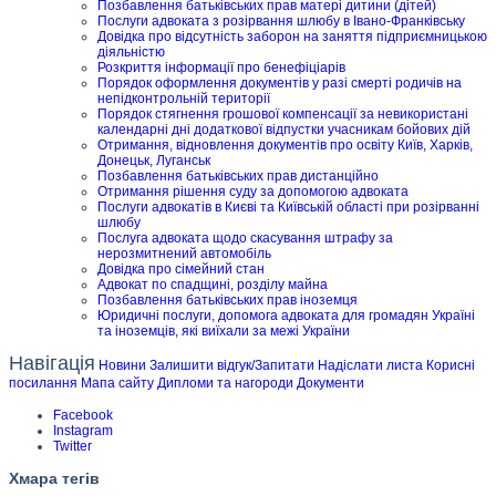
Позбавлення батьківських прав матері дитини (дітей)
Послуги адвоката з розірвання шлюбу в Івано-Франківську
Довідка про відсутність заборон на заняття підприємницькою
діяльністю
Розкриття інформації про бенефіціарів
Порядок оформлення документів у разі смерті родичів на
непідконтрольній території
Порядок стягнення грошової компенсації за невикористані
календарні дні додаткової відпустки учасникам бойових дій
Отримання, відновлення документів про освіту Київ, Харків,
Донецьк, Луганськ
Позбавлення батьківських прав дистанційно
Отримання рішення суду за допомогою адвоката
Послуги адвокатів в Києві та Київській області при розірванні
шлюбу
Послуга адвоката щодо скасування штрафу за
нерозмитнений автомобіль
Довідка про сімейний стан
Адвокат по спадщині, розділу майна
Позбавлення батьківських прав іноземця
Юридичні послуги, допомога адвоката для громадян Україні
та іноземців, які виїхали за межі України
Навігація
Новини
Залишити відгук/Запитати
Надіслати листа
Корисні
посилання
Мапа сайту
Дипломи та нагороди
Документи
Facebook
Instagram
Twitter
Хмара тегів