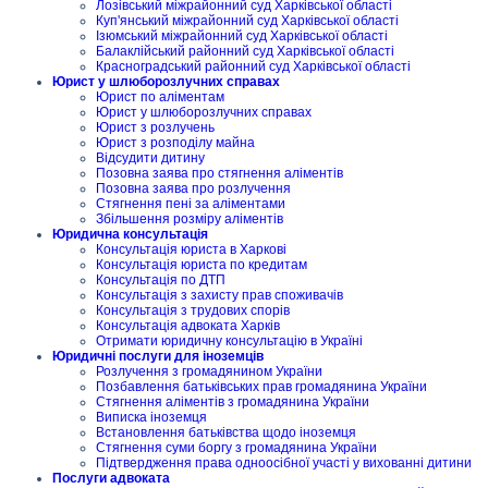
Лозівський міжрайонний суд Харківської області
Куп'янський міжрайонний суд Харківської області
Ізюмський міжрайонний суд Харківської області
Балаклійський районний суд Харківської області
Красноградський районний суд Харківської області
Юрист у шлюборозлучних справах
Юрист по аліментам
Юрист у шлюборозлучних справах
Юрист з розлучень
Юрист з розподілу майна
Відсудити дитину
Позовна заява про стягнення аліментів
Позовна заява про розлучення
Стягнення пені за аліментами
Збільшення розміру аліментів
Юридична консультація
Консультація юриста в Харкові
Консультація юриста по кредитам
Консультація по ДТП
Консультація з захисту прав споживачів
Консультація з трудових спорів
Консультація адвоката Харків
Отримати юридичну консультацію в Україні
Юридичні послуги для іноземців
Розлучення з громадянином України
Позбавлення батьківських прав громадянина України
Стягнення аліментів з громадянина України
Виписка іноземця
Встановлення батьківства щодо іноземця
Стягнення суми боргу з громадянина України
Підтвердження права одноосібної участі у вихованні дитини
Послуги адвоката