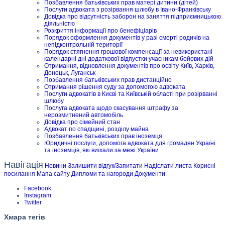
Позбавлення батьківських прав матері дитини (дітей)
Послуги адвоката з розірвання шлюбу в Івано-Франківську
Довідка про відсутність заборон на заняття підприємницькою
діяльністю
Розкриття інформації про бенефіціарів
Порядок оформлення документів у разі смерті родичів на
непідконтрольній території
Порядок стягнення грошової компенсації за невикористані
календарні дні додаткової відпустки учасникам бойових дій
Отримання, відновлення документів про освіту Київ, Харків,
Донецьк, Луганськ
Позбавлення батьківських прав дистанційно
Отримання рішення суду за допомогою адвоката
Послуги адвокатів в Києві та Київській області при розірванні
шлюбу
Послуга адвоката щодо скасування штрафу за
нерозмитнений автомобіль
Довідка про сімейний стан
Адвокат по спадщині, розділу майна
Позбавлення батьківських прав іноземця
Юридичні послуги, допомога адвоката для громадян Україні
та іноземців, які виїхали за межі України
Навігація
Новини
Залишити відгук/Запитати
Надіслати листа
Корисні
посилання
Мапа сайту
Дипломи та нагороди
Документи
Facebook
Instagram
Twitter
Хмара тегів