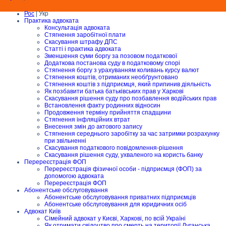
Рос
| Укр
Практика адвоката
Консультація адвоката
Стягнення заробітної плати
Скасування штрафу ДПС
Статті і практика адвоката
Зменшення суми боргу за позовом податкової
Додаткова постанова суду в податковому спорі
Стягнення боргу з урахуванням коливань курсу валют
Стягнення коштів, отриманих необґрунтовано
Стягнення коштів з підприємця, який припинив діяльність
Як позбавити батька батьківських прав у Харкові
Скасування рішення суду про позбавлення водійських прав
Встановлення факту родинних відносин
Продовження терміну прийняття спадщини
Стягнення інфляційних втрат
Внесення змін до актового запису
Стягнення середнього заробітку за час затримки розрахунку
при звільненні
Скасування податкового повідомлення-рішення
Скасування рішення суду, ухваленого на користь банку
Перереєстрація ФОП
Перереєстрація фізичної особи - підприємця (ФОП) за
допомогою адвоката
Перереєстрація ФОП
Абонентське обслуговування
Абонентське обслуговування приватних підприємців
Абонентське обслуговування для юридичних осіб
Адвокат Київ
Сімейний адвокат у Києві, Харкові, по всій Україні
Як отримати свідоцтво про смерть на території Луганська,