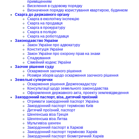
приміщенням
Виселення в судовому порядку
Визначення порядку користування квартирою, будинком
Скарга до державного органу
Скарга в екологічну інспекцію
Скарга на продавця
Скарга в прокуратуру
Скарга в поліцію
Скарга на роботодавця
Законодавство України
Закон України про адвокатуру
Конституція України
Закон України про охорону прав на знаки
Спадкування
Сімейний кодекс України
Заочне рішення суду
Оскарження заочного рішення
Розміри зборів щодо оскарження заочного рішення
Земельні суперечки
Оскарження рішення Держгеокадастру
Консультації щодо земельного законодавства
Оформлення державного акта, проекту землевідведення
Закордонний паспорт, віза, дитячий проїзний
Отримати закордонний паспорт Україна
Закордонний паспорт терміново Київ
Дитячий проїзний, паспорт
Шенгенська віза Греція
Шенгенська віза Литва
Мультивіза шенген
Закордонний паспорт в Харкові
Закордонний паспорт терміново Харків
Закордонний паспорт біометричний Харків