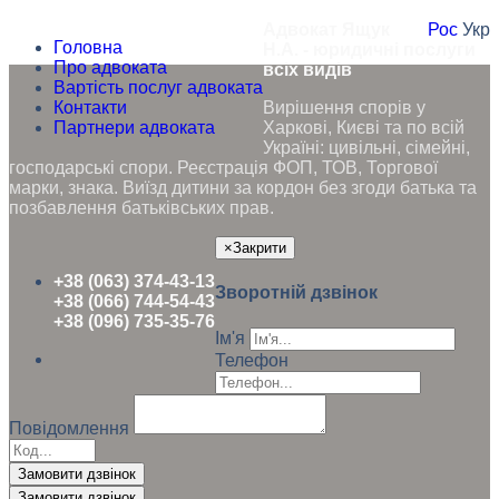
Адвокат Ящук
Рос
Укр
Головна
Н.А. - юридичні послуги
Про адвоката
всіх видів
Вартість послуг адвоката
Контакти
Вирішення спорів у
Партнери адвоката
Харкові, Києві та по всій
Україні: цивільні, сімейні,
господарські спори. Реєстрація ФОП, ТОВ, Торгової
марки, знака. Виїзд дитини за кордон без згоди батька та
позбавлення батьківських прав.
×
Закрити
+38 (063) 374-43-13
Зворотній дзвінок
+38 (066) 744-54-43
+38 (096) 735-35-76
Ім'я
Телефон
Повідомлення
Замовити дзвінок