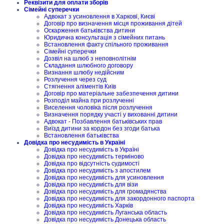
Реквізити для оплати зборів
Сімейні суперечки
Адвокат з усиновлення в Харкові, Києві
Договір про визначення місця проживання дітей
Оскарження батьківства дитини
Юридична консультація з сімейних питань
Встановлення факту спільного проживання
Сімейні суперечки
Дозвіл на шлюб з неповнолітнім
Складання шлюбного договору
Визнання шлюбу недійсним
Розлучення через суд
Стягнення аліментів Київ
Договір про матеріальне забезпечення дитини
Розподіл майна при розлученні
Виселення чоловіка після розлучення
Визначення порядку участі у вихованні дитини
Адвокат - Позбавлення батьківських прав
Виїзд дитини за кордон без згоди батька
Встановлення батьківства
Довідка про несудимість в Україні
Довідка про несудимість в Україні
Довідка про несудимість терміново
Довідка про відсутність судимості
Довідка про несудимість з апостилем
Довідка про несудимість для усиновлення
Довідка про несудимість для візи
Довідка про несудимість для громадянства
Довідка про несудимість для закордонного паспорта
Довідка про несудимість Харків
Довідка про несудимість Луганська область
Довідка про несудимість Донецька область