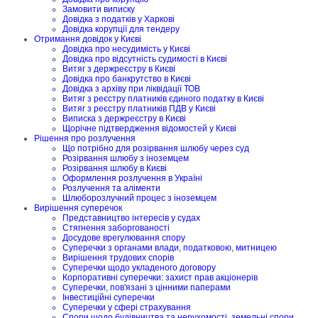
Замовити виписку
Довідка з податків у Харкові
Довідка корупції для тендеру
Отримання довідок у Києві
Довідка про несудимість у Києві
Довідка про відсутність судимості в Києві
Витяг з держреєстру в Києві
Довідка про банкрутство в Києві
Довідка з архіву при ліквідації ТОВ
Витяг з реєстру платників єдиного податку в Києві
Витяг з реєстру платників ПДВ у Києві
Виписка з держреєстру в Києві
Щорічне підтвердження відомостей у Києві
Рішення про розлучення
Що потрібно для розірвання шлюбу через суд
Розірвання шлюбу з іноземцем
Розірвання шлюбу в Києві
Оформлення розлучення в Україні
Розлучення та аліменти
Шлюборозлучний процес з іноземцем
Вирішення суперечок
Представництво інтересів у судах
Стягнення заборгованості
Досудове врегулювання спору
Суперечки з органами влади, податковою, митницею
Вирішення трудових спорів
Суперечки щодо укладеного договору
Корпоративні суперечки: захист прав акціонерів
Суперечки, пов'язані з цінними паперами
Інвестиційні суперечки
Суперечки у сфері страхування
Спори щодо будівництва та нерухомості, земельні спори