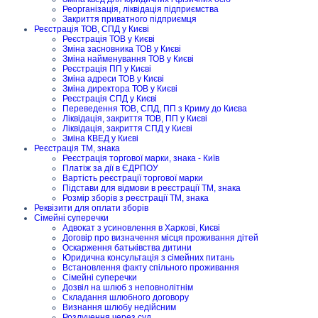
Реорганізація, ліквідація підприємства
Закриття приватного підприємця
Реєстрація ТОВ, СПД у Києві
Реєстрація ТОВ у Києві
Зміна засновника ТОВ у Києві
Зміна найменування ТОВ у Києві
Реєстрація ПП у Києві
Зміна адреси ТОВ у Києві
Зміна директора ТОВ у Києві
Реєстрація СПД у Києві
Переведення ТОВ, СПД, ПП з Криму до Києва
Ліквідація, закриття ТОВ, ПП у Києві
Ліквідація, закриття СПД у Києві
Зміна КВЕД у Києві
Реєстрація ТМ, знака
Реєстрація торгової марки, знака - Київ
Платіж за дії в ЄДРПОУ
Вартість реєстрації торгової марки
Підстави для відмови в реєстрації ТМ, знака
Розмір зборів з реєстрації ТМ, знака
Реквізити для оплати зборів
Сімейні суперечки
Адвокат з усиновлення в Харкові, Києві
Договір про визначення місця проживання дітей
Оскарження батьківства дитини
Юридична консультація з сімейних питань
Встановлення факту спільного проживання
Сімейні суперечки
Дозвіл на шлюб з неповнолітнім
Складання шлюбного договору
Визнання шлюбу недійсним
Розлучення через суд