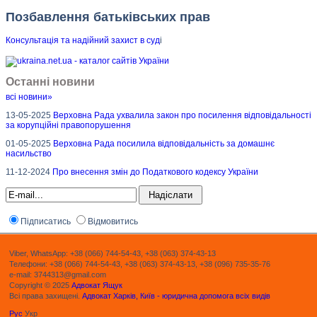
Позбавлення батьківських прав
Консультація та надійний захист в суд
і
Останні новини
всі новини»
13-05-2025
Верховна Рада ухвалила закон про посилення відповідальності
за корупційні правопорушення
01-05-2025
Верховна Рада посилила відповідальність за домашнє
насильство
11-12-2024
Про внесення змін до Податкового кодексу України
Підписатись
Відмовитись
Viber, WhatsApp: +38 (066) 744-54-43, +38 (063) 374-43-13
Телефони: +38 (066) 744-54-43, +38 (063) 374-43-13, +38 (096) 735-35-76
e-mail: 3744313@gmail.com
Copyright © 2025
Адвокат Ящук
Всі права захищені.
Адвокат Харків, Київ - юридична допомога всіх видів
Рус
Укр