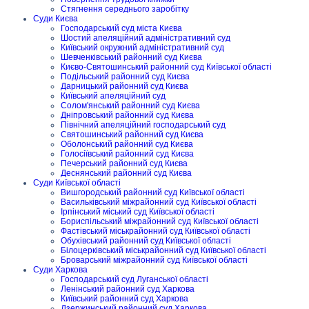
Стягнення середнього заробітку
Суди Києва
Господарський суд міста Києва
Шостий апеляційний адміністративний суд
Київський окружний адміністративний суд
Шевченківський районний суд Києва
Києво-Святошинський районний суд Київської області
Подільський районний суд Києва
Дарницький районний суд Києва
Київський апеляційний суд
Солом'янський районний суд Києва
Дніпровський районний суд Києва
Північний апеляційний господарський суд
Святошинський районний суд Києва
Оболонський районний суд Києва
Голосіївський районний суд Києва
Печерський районний суд Києва
Деснянський районний суд Києва
Суди Київської області
Вишгородський районний суд Київської області
Васильківський міжрайонний суд Київської області
Ірпінський міський суд Київської області
Бориспільський міжрайонний суд Київської області
Фастівський міськрайонний суд Київської області
Обухівський районний суд Київської області
Білоцерківський міськрайонний суд Київської області
Броварський міжрайонний суд Київської області
Суди Харкова
Господарський суд Луганської області
Ленінський районний суд Харкова
Київський районний суд Харкова
Дзержинський районний суд Харкова