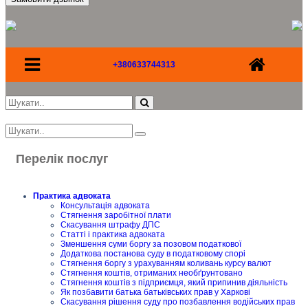
+380633744313
Перелік послуг
Практика адвоката
Консультація адвоката
Стягнення заробітної плати
Скасування штрафу ДПС
Статті і практика адвоката
Зменшення суми боргу за позовом податкової
Додаткова постанова суду в податковому спорі
Стягнення боргу з урахуванням коливань курсу валют
Стягнення коштів, отриманих необґрунтовано
Стягнення коштів з підприємця, який припинив діяльність
Як позбавити батька батьківських прав у Харкові
Скасування рішення суду про позбавлення водійських прав