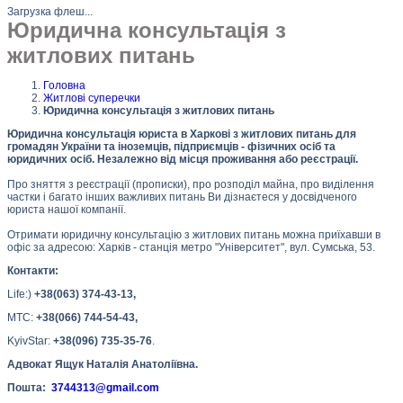
Загрузка флеш...
Юридична консультація з
житлових питань
Головна
Житлові суперечки
Юридична консультація з житлових питань
Юридична консультація юриста в Харкові з житлових питань для
громадян України та іноземців, підприємців - фізичних осіб та
юридичних осіб. Незалежно від місця проживання або реєстрації.
Про зняття з реєстрації (прописки), про розподіл майна, про виділення
частки і багато інших важливих питань Ви дізнаєтеся у досвідченого
юриста нашої компанії.
Отримати юридичну консультацію з житлових питань можна приїхавши в
офіс за адресою: Харків - станція метро "Університет", вул. Сумська, 53.
Контакти:
Life:)
+38(063) 374-43-13,
МТС:
+38(066) 744-54-43,
KyivStar:
+38(096) 735-35-76
.
Адвокат Ящук Наталія Анатоліївна.
Пошта:
3744313@gmail.com