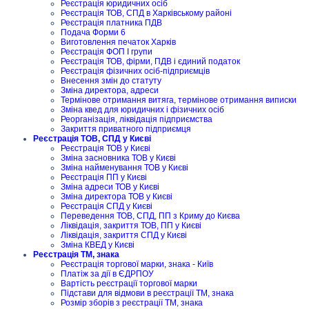
Реєстрація юридичних осіб
Реєстрація ТОВ, СПД в Харківському районі
Реєстрація платника ПДВ
Подача Форми 6
Виготовлення печаток Харків
Реєстрація ФОП I групи
Реєстрація ТОВ, фірми, ПДВ і єдиний податок
Реєстрація фізичних осіб-підприємців
Внесення змін до статуту
Зміна директора, адреси
Термінове отримання витяга, термінове отримання виписки
Зміна квед для юридичних і фізичних осіб
Реорганізація, ліквідація підприємства
Закриття приватного підприємця
Реєстрація ТОВ, СПД у Києві
Реєстрація ТОВ у Києві
Зміна засновника ТОВ у Києві
Зміна найменування ТОВ у Києві
Реєстрація ПП у Києві
Зміна адреси ТОВ у Києві
Зміна директора ТОВ у Києві
Реєстрація СПД у Києві
Переведення ТОВ, СПД, ПП з Криму до Києва
Ліквідація, закриття ТОВ, ПП у Києві
Ліквідація, закриття СПД у Києві
Зміна КВЕД у Києві
Реєстрація ТМ, знака
Реєстрація торгової марки, знака - Київ
Платіж за дії в ЄДРПОУ
Вартість реєстрації торгової марки
Підстави для відмови в реєстрації ТМ, знака
Розмір зборів з реєстрації ТМ, знака