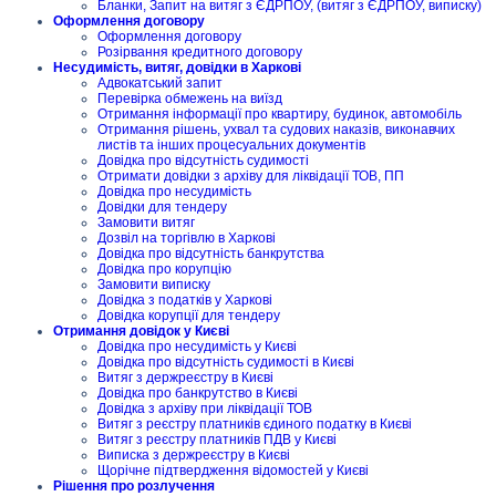
Бланки, Запит на витяг з ЄДРПОУ, (витяг з ЄДРПОУ, виписку)
Оформлення договору
Оформлення договору
Розірвання кредитного договору
Несудимість, витяг, довідки в Харкові
Адвокатський запит
Перевірка обмежень на виїзд
Отримання інформації про квартиру, будинок, автомобіль
Отримання рішень, ухвал та судових наказів, виконавчих
листів та інших процесуальних документів
Довідка про відсутність судимості
Отримати довідки з архіву для ліквідації ТОВ, ПП
Довідка про несудимість
Довідки для тендеру
Замовити витяг
Дозвіл на торгівлю в Харкові
Довідка про відсутність банкрутства
Довідка про корупцію
Замовити виписку
Довідка з податків у Харкові
Довідка корупції для тендеру
Отримання довідок у Києві
Довідка про несудимість у Києві
Довідка про відсутність судимості в Києві
Витяг з держреєстру в Києві
Довідка про банкрутство в Києві
Довідка з архіву при ліквідації ТОВ
Витяг з реєстру платників єдиного податку в Києві
Витяг з реєстру платників ПДВ у Києві
Виписка з держреєстру в Києві
Щорічне підтвердження відомостей у Києві
Рішення про розлучення