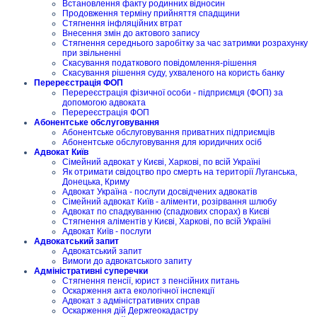
Встановлення факту родинних відносин
Продовження терміну прийняття спадщини
Стягнення інфляційних втрат
Внесення змін до актового запису
Стягнення середнього заробітку за час затримки розрахунку
при звільненні
Скасування податкового повідомлення-рішення
Скасування рішення суду, ухваленого на користь банку
Перереєстрація ФОП
Перереєстрація фізичної особи - підприємця (ФОП) за
допомогою адвоката
Перереєстрація ФОП
Абонентське обслуговування
Абонентське обслуговування приватних підприємців
Абонентське обслуговування для юридичних осіб
Адвокат Київ
Сімейний адвокат у Києві, Харкові, по всій Україні
Як отримати свідоцтво про смерть на території Луганська,
Донецька, Криму
Адвокат Україна - послуги досвідчених адвокатів
Сімейний адвокат Київ - аліменти, розірвання шлюбу
Адвокат по спадкуванню (спадкових спорах) в Києві
Стягнення аліментів у Києві, Харкові, по всій Україні
Адвокат Київ - послуги
Адвокатський запит
Адвокатський запит
Вимоги до адвокатського запиту
Адміністративні суперечки
Стягнення пенсії, юрист з пенсійних питань
Оскарження акта екологічної інспекції
Адвокат з адміністративних справ
Оскарження дій Держгеокадастру