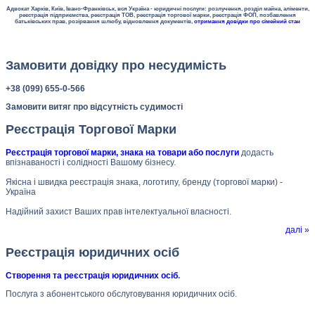
Адвокат Харків, Київ, Івано-Франківськ, вся Україна - юридичні послуги: розлучення, розділ майна, аліменти,
реєстрація підприємства, реєстрація ТОВ, реєстрація торгової марки, реєстрація ФОП, позбавлення
батьківських прав, розірвання шлюбу, відновлення документів,
отримання довідки про сімейний стан
Замовити довідку про несудимість
+38 (099) 655-0-566
Замовити витяг про відсутність судимості
Реєстрація Торгової Марки
Реєстрація торгової марки, знака на товари або послуги
додасть
впізнаваності і солідності Вашому бізнесу.
Якісна і швидка реєстрація знака, логотипу, бренду (торгової марки) -
Україна
Надійний захист Ваших прав інтелектуальної власності.
далі »
Реєстрація юридичних осіб
Створення та реєстрація юридичних осіб
.
Послуга з абонентського обслуговування юридичних осіб.