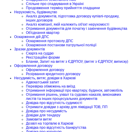
Спільне про спадкування в Україні
Продовження терміну прийняття спадщини
Нерухомість, будівництво
Аналіз документів, підготовка договору купівлі-продажу,
інших договорів
Аналіз компанії, якій належить об'єкт нерухомості
Отримання документів для початку і закінчення будівництва
Об'єднання квартир
Оскарження дій ДПС
Оскарження протоколу ДПС
Оскарження постанови патрульної поліції
Зразки документів
Скарга на суддю
Реєстраційні форми
Бланки, Запит на витяг з ЄДРПОУ, (витяг з ЄДРПОУ, виписку)
Оформлення договору
Оформлення договору
Розірвання кредитного договору
Несудимість, витяг, довідки в Харкові
Адвокатський запит
Перевірка обмежень на виїзд
Отримання інформації про квартиру, будинок, автомобіль
Отримання рішень, ухвал та судових наказів, виконавчих
листів та інших процесуальних документів
Довідка про відсутність судимості
Отримати довідки з архіву для ліквідації ТОВ, ПП
Довідка про несудимість
Довідки для тендеру
Замовити витяг
Дозвіл на торгівлю в Харкові
Довідка про відсутність банкрутства
Довідка про корупцію