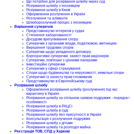
Що потрібно для розірвання шлюбу через суд
Розірвання шлюбу з іноземцем
Розірвання шлюбу в Києві
Оформлення розлучення в Україні
Розлучення та аліменти
Шлюборозлучний процес з іноземцем
Вирішення суперечок
Представництво інтересів у судах
Стягнення заборгованості
Досудове врегулювання спору
Суперечки з органами влади, податковою, митницею
Вирішення трудових спорів
Суперечки щодо укладеного договору
Корпоративні суперечки: захист прав акціонерів
Суперечки, пов'язані з цінними паперами
Інвестиційні суперечки
Суперечки у сфері страхування
Спори щодо будівництва та нерухомості, земельні спори
Суперечкиі із захисту прав споживачів
Представництво в Європейському суді
Розірвання шлюбу
Оформлення розірвання шлюбу (розлучення) під час
карантину в Україні
Розірвання шлюбу за спільною заявою подружжя - порядок і
особливості
Розірвання шлюбу в РАЦСі
Розірвання шлюбу в суді
Розірвання шлюбу без присутності в Україні
Консультація з розлучення подружжя
Розірвання шлюбу з дітьми
Розірвання шлюбу та розподіл майна
Реєстрація ТОВ, СПД у Харкові