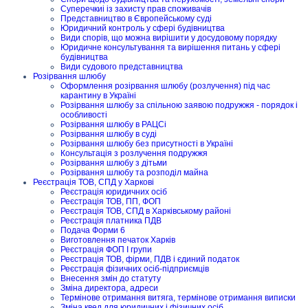
Суперечкиі із захисту прав споживачів
Представництво в Європейському суді
Юридичний контроль у сфері будівництва
Види спорів, що можна вирішити у досудовому порядку
Юридичне консультування та вирішення питань у сфері
будівництва
Види судового представництва
Розірвання шлюбу
Оформлення розірвання шлюбу (розлучення) під час
карантину в Україні
Розірвання шлюбу за спільною заявою подружжя - порядок і
особливості
Розірвання шлюбу в РАЦСі
Розірвання шлюбу в суді
Розірвання шлюбу без присутності в Україні
Консультація з розлучення подружжя
Розірвання шлюбу з дітьми
Розірвання шлюбу та розподіл майна
Реєстрація ТОВ, СПД у Харкові
Реєстрація юридичних осіб
Реєстрація ТОВ, ПП, ФОП
Реєстрація ТОВ, СПД в Харківському районі
Реєстрація платника ПДВ
Подача Форми 6
Виготовлення печаток Харків
Реєстрація ФОП I групи
Реєстрація ТОВ, фірми, ПДВ і єдиний податок
Реєстрація фізичних осіб-підприємців
Внесення змін до статуту
Зміна директора, адреси
Термінове отримання витяга, термінове отримання виписки
Зміна квед для юридичних і фізичних осіб