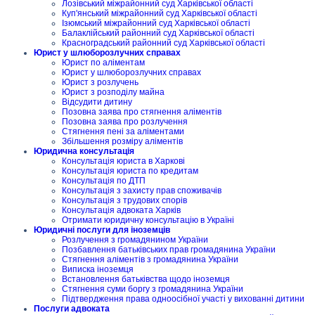
Лозівський міжрайонний суд Харківської області
Куп'янський міжрайонний суд Харківської області
Ізюмський міжрайонний суд Харківської області
Балаклійський районний суд Харківської області
Красноградський районний суд Харківської області
Юрист у шлюборозлучних справах
Юрист по аліментам
Юрист у шлюборозлучних справах
Юрист з розлучень
Юрист з розподілу майна
Відсудити дитину
Позовна заява про стягнення аліментів
Позовна заява про розлучення
Стягнення пені за аліментами
Збільшення розміру аліментів
Юридична консультація
Консультація юриста в Харкові
Консультація юриста по кредитам
Консультація по ДТП
Консультація з захисту прав споживачів
Консультація з трудових спорів
Консультація адвоката Харків
Отримати юридичну консультацію в Україні
Юридичні послуги для іноземців
Розлучення з громадянином України
Позбавлення батьківських прав громадянина України
Стягнення аліментів з громадянина України
Виписка іноземця
Встановлення батьківства щодо іноземця
Стягнення суми боргу з громадянина України
Підтвердження права одноосібної участі у вихованні дитини
Послуги адвоката