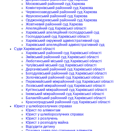
Московський районний суд Харкова
Комінтернівський районний суд Харкова
Червонозаводський районний суд Харкова
Фрунзенський районний суд Харкова
Орджонікідзевський районний суд Харкова
Жовтневий районний суд Харкова
Апеляційний суд Харківської області
Харківський апеляційний господарський суд
Господарський суд Харківської області
Харківський окружний адміністративний суд
Харківський апеляційний адміністративний суд
Суди Харківської області
Харківський районний суд Харківської області
Зміївський районний суд Харківської області
Люботинський міський суд Харківської області
Чугуївський міський суд Харківської області
Дергачівський районний суд Харківської області
Богодухівський районний суд Харківської області
Золочівський районний суд Харківської області
Первомайський міжрайонний суд Харківської області
Лозівський міжрайонний суд Харківської області
Куп'янський міжрайонний суд Харківської області
Ізюмський міжрайонний суд Харківської області
Балаклійський районний суд Харківської області
Красноградський районний суд Харківської області
Юрист у шлюборозлучних справах
Юрист по аліментам
Юрист у шлюборозлучних справах
Юрист з розлучень
Юрист з розподілу майна
Відсудити дитину
Позовна заява про стягнення аліментів