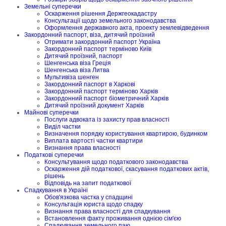
Земельні суперечки
Оскарження рішення Держгеокадастру
Консультації щодо земельного законодавства
Оформлення державного акта, проекту землевідведення
Закордонний паспорт, віза, дитячий проїзний
Отримати закордонний паспорт Україна
Закордонний паспорт терміново Київ
Дитячий проїзний, паспорт
Шенгенська віза Греція
Шенгенська віза Литва
Мультивіза шенген
Закордонний паспорт в Харкові
Закордонний паспорт терміново Харків
Закордонний паспорт біометричний Харків
Дитячий проїзний документ Харків
Майнові суперечки
Послуги адвоката із захисту прав власності
Виділ частки
Визначення порядку користування квартирою, будинком
Виплата вартості частки квартири
Визнання права власності
Податкові суперечки
Консультування щодо податкового законодавства
Оскарження дій податкової, скасування податкових актів,
рішень
Відповідь на запит податкової
Спадкування в Україні
Обов'язкова частка у спадщині
Консультація юриста щодо спадку
Визнання права власності для спадкування
Встановлення факту проживання однією сім'єю
Спадкування земельного паю