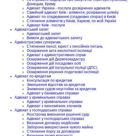
Донецька, Криму
Адвокат Україна - послуги досвідчених адвокатів
Сімейний адвокат Київ - аліменти, розірвання шлюбу
Адвокат по спадкуванню (спадкових спорах) в Києві
Стягнення аліментів у Києві, Харкові, по всій Україні
Адвокат Київ - послуги
Адвокатський запит
Адвокатський запит
Вимоги до адвокатського запиту
Адміністративні суперечки
Стягнення пенсії, юрист з пенсійних питань
Оскарження акта екологічної інспекції
Адвокат з адміністративних справ
Оскарження дій Держгеокадастру
Оскарження дій посадових осіб
Оскарження дій патрульної поліції (ДПС)
Оскарження рішення податкової інспекції
Адвокат по кредитам
Консультація по кредитам
Зменшення відсотків за кредитом
Зниження судом неустойки за кредитом
Адвокат у банківських справах
Адвокат у кримінальних справах
Адвокат у кримінальних справах
Адвокат з економічних злочинів
Адвокат у господарських справах
Розстрочка виконання рішення суду
Адвокат у господарських справах
Визнання договору недійсним
Заборона використання чужого майна
Стягнення боргу за договором
Визнання права власності