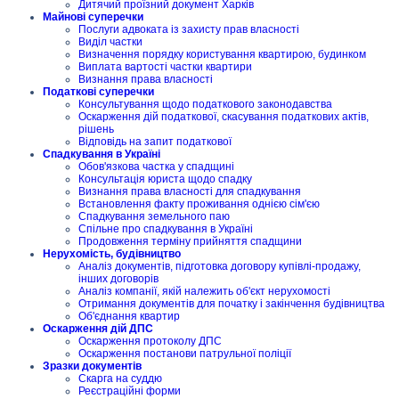
Дитячий проїзний документ Харків
Майнові суперечки
Послуги адвоката із захисту прав власності
Виділ частки
Визначення порядку користування квартирою, будинком
Виплата вартості частки квартири
Визнання права власності
Податкові суперечки
Консультування щодо податкового законодавства
Оскарження дій податкової, скасування податкових актів,
рішень
Відповідь на запит податкової
Спадкування в Україні
Обов'язкова частка у спадщині
Консультація юриста щодо спадку
Визнання права власності для спадкування
Встановлення факту проживання однією сім'єю
Спадкування земельного паю
Спільне про спадкування в Україні
Продовження терміну прийняття спадщини
Нерухомість, будівництво
Аналіз документів, підготовка договору купівлі-продажу,
інших договорів
Аналіз компанії, якій належить об'єкт нерухомості
Отримання документів для початку і закінчення будівництва
Об'єднання квартир
Оскарження дій ДПС
Оскарження протоколу ДПС
Оскарження постанови патрульної поліції
Зразки документів
Скарга на суддю
Реєстраційні форми