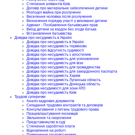
Стягнення аліментів Київ
Договір про матеріальне забезпечення дитини
Розподіл майна при розлученні
Виселення чоловіка після розлучення
Визначення порядку участі у вихованні дитини
Адвокат - Позбавлення батьківських прав
Виїзд дитини за кордон без згоди батька
Встановлення батьківства
Довідка про несудимість в Україні
Довідка про несудимість в Україні
Довідка про несудимість терміново
Довідка про відсутність судимості
Довідка про несудимість з апостилем
Довідка про несудимість для усиновлення
Довідка про несудимість для візи
Довідка про несудимість для громадянства
Довідка про несудимість для закордонного паспорта
Довідка про несудимість Харків
Довідка про несудимість Луганська область
Довідка про несудимість Донецька область
Довідка несудимості для зони АТО
Довідка про несудимість Київ
Трудові суперечки
Аналіз кадрових документів
Складання трудових контрактів та договорів
Консультування з питань трудового права
Працевлаштування іноземців
Звільнення та скорочення
Представництво в суді
Стягнення заробітної плати
Відновлення на роботі
Повернення трудової книжки