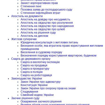
Захист корпоративних прав
Стягнення пені
Позовна заява до господарського суду
Стягнення інфляційних втрат
Апостиль на документи
Апостиль на довідку про несудимість
Апостиль на свідоцтво про розлучення
Апостиль на свідоцтво про народження
Апостиль на свідоцтво про шлюб
Апостиль на рішення суду
Апостиль на диплом
Житлові суперечки
Юридична консультація з житлових питань
Визнання особи, яка втратила право користування житловим
приміщенням
Виселення в судовому порядку
Визначення порядку користування квартирою, будинком
Скарга до державного органу
Скарга в екологічну інспекцію
Скарга на продавця
Скарга в прокуратуру
Скарга в поліцію
Скарга на роботодавця
Законодавство України
Закон України про адвокатуру
Конституція України
Закон України про охорону прав на знаки
Спадкування
Сімейний кодекс України
Заочне рішення суду
Оскарження заочного рішення
Розміри зборів щодо оскарження заочного рішення