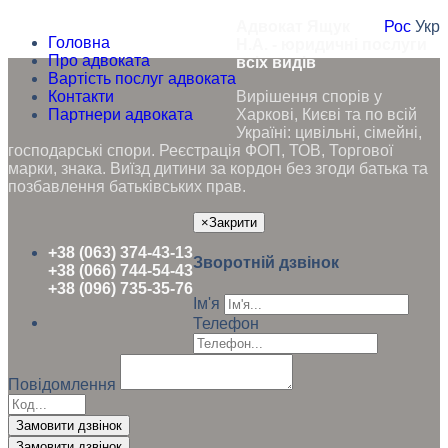
Адвокат Ящук
Рос
Укр
Головна
Н.А. - юридичні послуги
Про адвоката
всіх видів
Вартість послуг адвоката
Контакти
Вирішення спорів у
Партнери адвоката
Харкові, Києві та по всій
Україні: цивільні, сімейні,
господарські спори. Реєстрація ФОП, ТОВ, Торгової
марки, знака. Виїзд дитини за кордон без згоди батька та
позбавлення батьківських прав.
×
Закрити
+38 (063) 374-43-13
Зворотній дзвінок
+38 (066) 744-54-43
+38 (096) 735-35-76
Ім'я
Телефон
Повідомлення
Замовити дзвінок