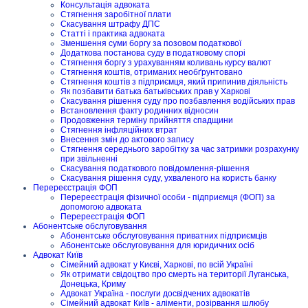
Консультація адвоката
Стягнення заробітної плати
Скасування штрафу ДПС
Статті і практика адвоката
Зменшення суми боргу за позовом податкової
Додаткова постанова суду в податковому спорі
Стягнення боргу з урахуванням коливань курсу валют
Стягнення коштів, отриманих необґрунтовано
Стягнення коштів з підприємця, який припинив діяльність
Як позбавити батька батьківських прав у Харкові
Скасування рішення суду про позбавлення водійських прав
Встановлення факту родинних відносин
Продовження терміну прийняття спадщини
Стягнення інфляційних втрат
Внесення змін до актового запису
Стягнення середнього заробітку за час затримки розрахунку
при звільненні
Скасування податкового повідомлення-рішення
Скасування рішення суду, ухваленого на користь банку
Перереєстрація ФОП
Перереєстрація фізичної особи - підприємця (ФОП) за
допомогою адвоката
Перереєстрація ФОП
Абонентське обслуговування
Абонентське обслуговування приватних підприємців
Абонентське обслуговування для юридичних осіб
Адвокат Київ
Сімейний адвокат у Києві, Харкові, по всій Україні
Як отримати свідоцтво про смерть на території Луганська,
Донецька, Криму
Адвокат Україна - послуги досвідчених адвокатів
Сімейний адвокат Київ - аліменти, розірвання шлюбу