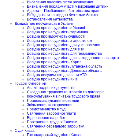
Виселення чоловіка після розлучення
Визначення порядку участі у вихованні дитини
Адвокат - Позбавлення батьківських прав
Виїзд дитини за кордон без згоди батька
Встановлення батьківства
Довідка про несудимість в Україні
Довідка про несудимість в Україні
Довідка про несудимість терміново
Довідка про відсутність судимості
Довідка про несудимість з апостилем
Довідка про несудимість для усиновлення
Довідка про несудимість для візи
Довідка про несудимість для громадянства
Довідка про несудимість для закордонного паспорта
Довідка про несудимість Харків
Довідка про несудимість Луганська область
Довідка про несудимість Донецька область
Довідка несудимості для зони АТО
Довідка про несудимість Київ
Трудові суперечки
Аналіз кадрових документів
Складання трудових контрактів та договорів
Консультування з питань трудового права
Працевлаштування іноземців
Звільнення та скорочення
Представництво в суді
Стягнення заробітної плати
Відновлення на роботі
Повернення трудової книжки
Стягнення середнього заробітку
Суди Києва
Господарський суд міста Києва