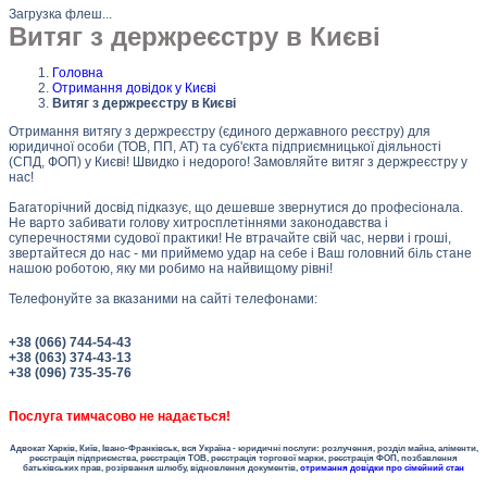
Загрузка флеш...
Витяг з держреєстру в Києві
Головна
Отримання довідок у Києві
Витяг з держреєстру в Києві
Отримання витягу з держреєстру (єдиного державного реєстру) для
юридичної особи (ТОВ, ПП, АТ) та суб'єкта підприємницької діяльності
(СПД, ФОП) у Києві! Швидко і недорого! Замовляйте витяг з держреєстру у
нас!
Багаторічний досвід підказує, що дешевше звернутися до професіонала.
Не варто забивати голову хитросплетіннями законодавства і
суперечностями судової практики! Не втрачайте свій час, нерви і гроші,
звертайтеся до нас - ми приймемо удар на себе і Ваш головний біль стане
нашою роботою, яку ми робимо на найвищому рівні!
Телефонуйте за вказаними на сайті телефонами:
+38 (066) 744-54-43
+38 (063) 374-43-13
+38 (096) 735-35-76
Послуга тимчасово не надається!
Адвокат Харків, Київ, Івано-Франківськ, вся Україна - юридичні послуги: розлучення, розділ майна, аліменти,
реєстрація підприємства, реєстрація ТОВ, реєстрація торгової марки, реєстрація ФОП, позбавлення
батьківських прав, розірвання шлюбу, відновлення документів,
отримання довідки про сімейний стан