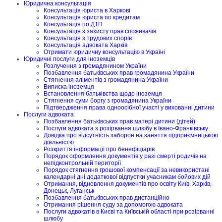
Юридична консультація
Консультація юриста в Харкові
Консультація юриста по кредитам
Консультація по ДТП
Консультація з захисту прав споживачів
Консультація з трудових спорів
Консультація адвоката Харків
Отримати юридичну консультацію в Україні
Юридичні послуги для іноземців
Розлучення з громадянином України
Позбавлення батьківських прав громадянина України
Стягнення аліментів з громадянина України
Виписка іноземця
Встановлення батьківства щодо іноземця
Стягнення суми боргу з громадянина України
Підтвердження права одноосібної участі у вихованні дитини
Послуги адвоката
Позбавлення батьківських прав матері дитини (дітей)
Послуги адвоката з розірвання шлюбу в Івано-Франківську
Довідка про відсутність заборон на заняття підприємницькою
діяльністю
Розкриття інформації про бенефіціарів
Порядок оформлення документів у разі смерті родичів на
непідконтрольній території
Порядок стягнення грошової компенсації за невикористані
календарні дні додаткової відпустки учасникам бойових дій
Отримання, відновлення документів про освіту Київ, Харків,
Донецьк, Луганськ
Позбавлення батьківських прав дистанційно
Отримання рішення суду за допомогою адвоката
Послуги адвокатів в Києві та Київській області при розірванні
шлюбу