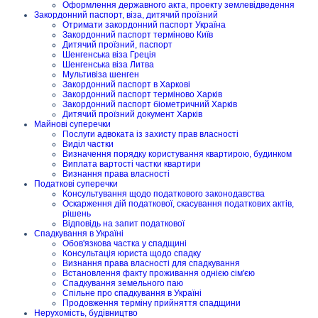
Оформлення державного акта, проекту землевідведення
Закордонний паспорт, віза, дитячий проїзний
Отримати закордонний паспорт Україна
Закордонний паспорт терміново Київ
Дитячий проїзний, паспорт
Шенгенська віза Греція
Шенгенська віза Литва
Мультивіза шенген
Закордонний паспорт в Харкові
Закордонний паспорт терміново Харків
Закордонний паспорт біометричний Харків
Дитячий проїзний документ Харків
Майнові суперечки
Послуги адвоката із захисту прав власності
Виділ частки
Визначення порядку користування квартирою, будинком
Виплата вартості частки квартири
Визнання права власності
Податкові суперечки
Консультування щодо податкового законодавства
Оскарження дій податкової, скасування податкових актів,
рішень
Відповідь на запит податкової
Спадкування в Україні
Обов'язкова частка у спадщині
Консультація юриста щодо спадку
Визнання права власності для спадкування
Встановлення факту проживання однією сім'єю
Спадкування земельного паю
Спільне про спадкування в Україні
Продовження терміну прийняття спадщини
Нерухомість, будівництво