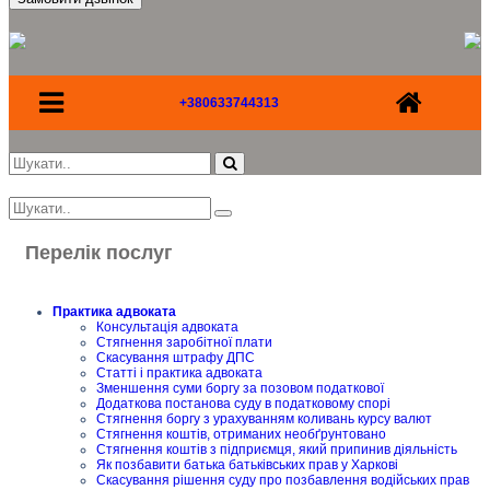
+380633744313
Перелік послуг
Практика адвоката
Консультація адвоката
Стягнення заробітної плати
Скасування штрафу ДПС
Статті і практика адвоката
Зменшення суми боргу за позовом податкової
Додаткова постанова суду в податковому спорі
Стягнення боргу з урахуванням коливань курсу валют
Стягнення коштів, отриманих необґрунтовано
Стягнення коштів з підприємця, який припинив діяльність
Як позбавити батька батьківських прав у Харкові
Скасування рішення суду про позбавлення водійських прав