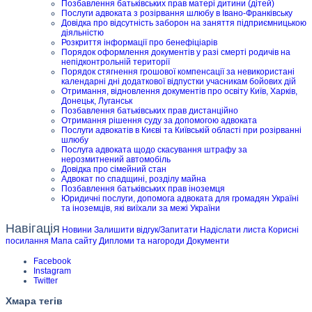
Позбавлення батьківських прав матері дитини (дітей)
Послуги адвоката з розірвання шлюбу в Івано-Франківську
Довідка про відсутність заборон на заняття підприємницькою
діяльністю
Розкриття інформації про бенефіціарів
Порядок оформлення документів у разі смерті родичів на
непідконтрольній території
Порядок стягнення грошової компенсації за невикористані
календарні дні додаткової відпустки учасникам бойових дій
Отримання, відновлення документів про освіту Київ, Харків,
Донецьк, Луганськ
Позбавлення батьківських прав дистанційно
Отримання рішення суду за допомогою адвоката
Послуги адвокатів в Києві та Київській області при розірванні
шлюбу
Послуга адвоката щодо скасування штрафу за
нерозмитнений автомобіль
Довідка про сімейний стан
Адвокат по спадщині, розділу майна
Позбавлення батьківських прав іноземця
Юридичні послуги, допомога адвоката для громадян Україні
та іноземців, які виїхали за межі України
Навігація
Новини
Залишити відгук/Запитати
Надіслати листа
Корисні
посилання
Мапа сайту
Дипломи та нагороди
Документи
Facebook
Instagram
Twitter
Хмара тегів