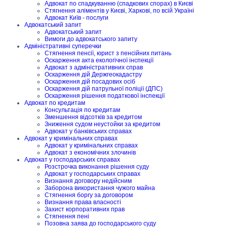
Адвокат по спадкуванню (спадкових спорах) в Києві
Стягнення аліментів у Києві, Харкові, по всій Україні
Адвокат Київ - послуги
Адвокатський запит
Адвокатський запит
Вимоги до адвокатського запиту
Адміністративні суперечки
Стягнення пенсії, юрист з пенсійних питань
Оскарження акта екологічної інспекції
Адвокат з адміністративних справ
Оскарження дій Держгеокадастру
Оскарження дій посадових осіб
Оскарження дій патрульної поліції (ДПС)
Оскарження рішення податкової інспекції
Адвокат по кредитам
Консультація по кредитам
Зменшення відсотків за кредитом
Зниження судом неустойки за кредитом
Адвокат у банківських справах
Адвокат у кримінальних справах
Адвокат у кримінальних справах
Адвокат з економічних злочинів
Адвокат у господарських справах
Розстрочка виконання рішення суду
Адвокат у господарських справах
Визнання договору недійсним
Заборона використання чужого майна
Стягнення боргу за договором
Визнання права власності
Захист корпоративних прав
Стягнення пені
Позовна заява до господарського суду