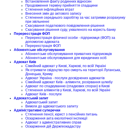
Встановлення факту родинних відносин
Продовження терміну прийняття спадщини
Стягнення інфляційних втрат
Внесення змін до актового запису
Стягнення середнього заробітку за час затримки розрахунку
при звільненні
Скасування податкового повідомлення-рішення
Скасування рішення суду, ухваленого на користь банку
Перереєстрація ФОП
Перереєстрація фізичної особи - підприємця (ФОП) за
допомогою адвоката
Перереєстрація ФОП
Абонентське обслуговування
Абонентське обслуговування приватних підприємців
Абонентське обслуговування для юридичних осіб
Адвокат Київ
Сімейний адвокат у Києві, Харкові, по всій Україні
Як отримати свідоцтво про смерть на території Луганська,
Донецька, Криму
Адвокат Україна - послуги досвідчених адвокатів
Сімейний адвокат Київ - аліменти, розірвання шлюбу
Адвокат по спадкуванню (спадкових спорах) в Києві
Стягнення аліментів у Києві, Харкові, по всій Україні
Адвокат Київ - послуги
Адвокатський запит
Адвокатський запит
Вимоги до адвокатського запиту
Адміністративні суперечки
Стягнення пенсії, юрист з пенсійних питань
Оскарження акта екологічної інспекції
Адвокат з адміністративних справ
Оскарження дій Держгеокадастру