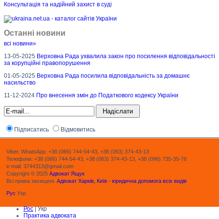
Консультація та надійний захист в суд
і
Останні новини
всі новини»
13-05-2025
Верховна Рада ухвалила закон про посилення відповідальності
за корупційні правопорушення
01-05-2025
Верховна Рада посилила відповідальність за домашнє
насильство
11-12-2024
Про внесення змін до Податкового кодексу України
Підписатись
Відмовитись
Viber, WhatsApp: +38 (066) 744-54-43, +38 (063) 374-43-13
Телефони: +38 (066) 744-54-43, +38 (063) 374-43-13, +38 (096) 735-35-76
e-mail: 3744313@gmail.com
Copyright © 2025
Адвокат Ящук
Всі права захищені.
Адвокат Харків, Київ - юридична допомога всіх видів
Рус
Укр
Рос
| Укр
Практика адвоката