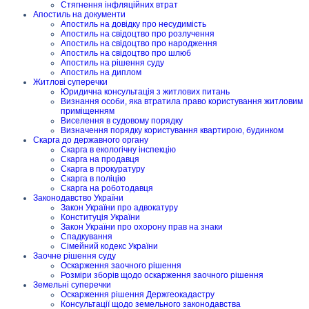
Стягнення інфляційних втрат
Апостиль на документи
Апостиль на довідку про несудимість
Апостиль на свідоцтво про розлучення
Апостиль на свідоцтво про народження
Апостиль на свідоцтво про шлюб
Апостиль на рішення суду
Апостиль на диплом
Житлові суперечки
Юридична консультація з житлових питань
Визнання особи, яка втратила право користування житловим
приміщенням
Виселення в судовому порядку
Визначення порядку користування квартирою, будинком
Скарга до державного органу
Скарга в екологічну інспекцію
Скарга на продавця
Скарга в прокуратуру
Скарга в поліцію
Скарга на роботодавця
Законодавство України
Закон України про адвокатуру
Конституція України
Закон України про охорону прав на знаки
Спадкування
Сімейний кодекс України
Заочне рішення суду
Оскарження заочного рішення
Розміри зборів щодо оскарження заочного рішення
Земельні суперечки
Оскарження рішення Держгеокадастру
Консультації щодо земельного законодавства