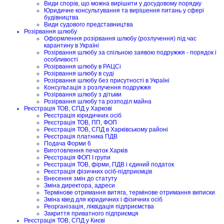
Види спорів, що можна вирішити у досудовому порядку
Юридичне консультування та вирішення питань у сфері
будівництва
Види судового представництва
Розірвання шлюбу
Оформлення розірвання шлюбу (розлучення) під час
карантину в Україні
Розірвання шлюбу за спільною заявою подружжя - порядок і
особливості
Розірвання шлюбу в РАЦСі
Розірвання шлюбу в суді
Розірвання шлюбу без присутності в Україні
Консультація з розлучення подружжя
Розірвання шлюбу з дітьми
Розірвання шлюбу та розподіл майна
Реєстрація ТОВ, СПД у Харкові
Реєстрація юридичних осіб
Реєстрація ТОВ, ПП, ФОП
Реєстрація ТОВ, СПД в Харківському районі
Реєстрація платника ПДВ
Подача Форми 6
Виготовлення печаток Харків
Реєстрація ФОП I групи
Реєстрація ТОВ, фірми, ПДВ і єдиний податок
Реєстрація фізичних осіб-підприємців
Внесення змін до статуту
Зміна директора, адреси
Термінове отримання витяга, термінове отримання виписки
Зміна квед для юридичних і фізичних осіб
Реорганізація, ліквідація підприємства
Закриття приватного підприємця
Реєстрація ТОВ, СПД у Києві