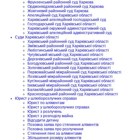
Фрунзенський районний суд Харкова
Орджонікідзевський районний суд Харкова
Жовтневий районний суд Харкова
Апеляційний суд Харківської області
Харківський апеляційний господарський суд
Господарський суд Харківської області
Харківський окружний адміністративний суд
Харківський апеляційний адміністративний суд
Суди Харківської області
Харківський районний суд Харківської області
Зміївський районний суд Харківської області
Люботинський міський суд Харківської області
Чугуївський міський суд Харківської області
Дергачівський районний суд Харківської області
Богодухівський районний суд Харківської області
Золочівський районний суд Харківської області
Первомайський міжрайонний суд Харківської області
Лозівський міжрайонний суд Харківської області
Куп'янський міжрайонний суд Харківської області
Ізюмський міжрайонний суд Харківської області
Балаклійський районний суд Харківської області
Красноградський районний суд Харківської області
Юрист у шлюборозлучних справах
Юрист по аліментам
Юрист у шлюборозлучних справах
Юрист з розлучень
Юрист з розподілу майна
Відсудити дитину
Позовна заява про стягнення аліментів
Позовна заява про розлучення
Стягнення пені за аліментами
Збільшення розміру аліментів