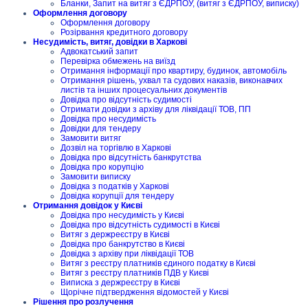
Бланки, Запит на витяг з ЄДРПОУ, (витяг з ЄДРПОУ, виписку)
Оформлення договору
Оформлення договору
Розірвання кредитного договору
Несудимість, витяг, довідки в Харкові
Адвокатський запит
Перевірка обмежень на виїзд
Отримання інформації про квартиру, будинок, автомобіль
Отримання рішень, ухвал та судових наказів, виконавчих
листів та інших процесуальних документів
Довідка про відсутність судимості
Отримати довідки з архіву для ліквідації ТОВ, ПП
Довідка про несудимість
Довідки для тендеру
Замовити витяг
Дозвіл на торгівлю в Харкові
Довідка про відсутність банкрутства
Довідка про корупцію
Замовити виписку
Довідка з податків у Харкові
Довідка корупції для тендеру
Отримання довідок у Києві
Довідка про несудимість у Києві
Довідка про відсутність судимості в Києві
Витяг з держреєстру в Києві
Довідка про банкрутство в Києві
Довідка з архіву при ліквідації ТОВ
Витяг з реєстру платників єдиного податку в Києві
Витяг з реєстру платників ПДВ у Києві
Виписка з держреєстру в Києві
Щорічне підтвердження відомостей у Києві
Рішення про розлучення