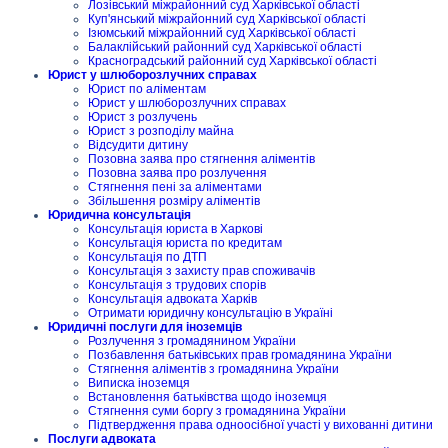
Лозівський міжрайонний суд Харківської області
Куп'янський міжрайонний суд Харківської області
Ізюмський міжрайонний суд Харківської області
Балаклійський районний суд Харківської області
Красноградський районний суд Харківської області
Юрист у шлюборозлучних справах
Юрист по аліментам
Юрист у шлюборозлучних справах
Юрист з розлучень
Юрист з розподілу майна
Відсудити дитину
Позовна заява про стягнення аліментів
Позовна заява про розлучення
Стягнення пені за аліментами
Збільшення розміру аліментів
Юридична консультація
Консультація юриста в Харкові
Консультація юриста по кредитам
Консультація по ДТП
Консультація з захисту прав споживачів
Консультація з трудових спорів
Консультація адвоката Харків
Отримати юридичну консультацію в Україні
Юридичні послуги для іноземців
Розлучення з громадянином України
Позбавлення батьківських прав громадянина України
Стягнення аліментів з громадянина України
Виписка іноземця
Встановлення батьківства щодо іноземця
Стягнення суми боргу з громадянина України
Підтвердження права одноосібної участі у вихованні дитини
Послуги адвоката