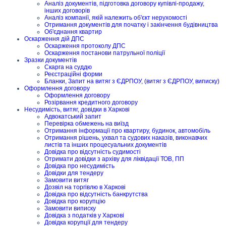
Аналіз документів, підготовка договору купівлі-продажу,
інших договорів
Аналіз компанії, якій належить об'єкт нерухомості
Отримання документів для початку і закінчення будівництва
Об'єднання квартир
Оскарження дій ДПС
Оскарження протоколу ДПС
Оскарження постанови патрульної поліції
Зразки документів
Скарга на суддю
Реєстраційні форми
Бланки, Запит на витяг з ЄДРПОУ, (витяг з ЄДРПОУ, виписку)
Оформлення договору
Оформлення договору
Розірвання кредитного договору
Несудимість, витяг, довідки в Харкові
Адвокатський запит
Перевірка обмежень на виїзд
Отримання інформації про квартиру, будинок, автомобіль
Отримання рішень, ухвал та судових наказів, виконавчих
листів та інших процесуальних документів
Довідка про відсутність судимості
Отримати довідки з архіву для ліквідації ТОВ, ПП
Довідка про несудимість
Довідки для тендеру
Замовити витяг
Дозвіл на торгівлю в Харкові
Довідка про відсутність банкрутства
Довідка про корупцію
Замовити виписку
Довідка з податків у Харкові
Довідка корупції для тендеру