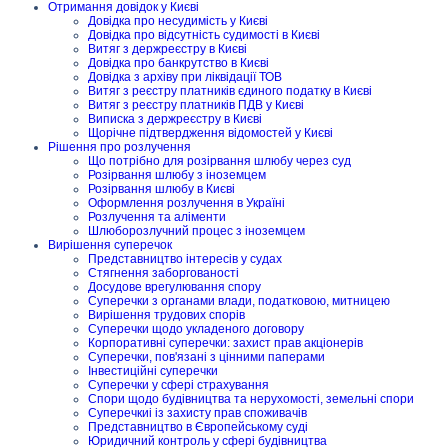
Отримання довідок у Києві
Довідка про несудимість у Києві
Довідка про відсутність судимості в Києві
Витяг з держреєстру в Києві
Довідка про банкрутство в Києві
Довідка з архіву при ліквідації ТОВ
Витяг з реєстру платників єдиного податку в Києві
Витяг з реєстру платників ПДВ у Києві
Виписка з держреєстру в Києві
Щорічне підтвердження відомостей у Києві
Рішення про розлучення
Що потрібно для розірвання шлюбу через суд
Розірвання шлюбу з іноземцем
Розірвання шлюбу в Києві
Оформлення розлучення в Україні
Розлучення та аліменти
Шлюборозлучний процес з іноземцем
Вирішення суперечок
Представництво інтересів у судах
Стягнення заборгованості
Досудове врегулювання спору
Суперечки з органами влади, податковою, митницею
Вирішення трудових спорів
Суперечки щодо укладеного договору
Корпоративні суперечки: захист прав акціонерів
Суперечки, пов'язані з цінними паперами
Інвестиційні суперечки
Суперечки у сфері страхування
Спори щодо будівництва та нерухомості, земельні спори
Суперечкиі із захисту прав споживачів
Представництво в Європейському суді
Юридичний контроль у сфері будівництва