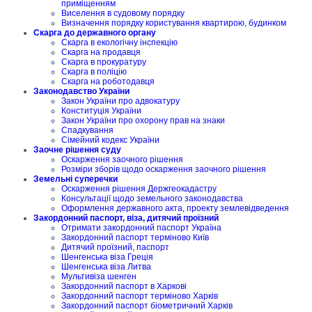
приміщенням
Виселення в судовому порядку
Визначення порядку користування квартирою, будинком
Скарга до державного органу
Скарга в екологічну інспекцію
Скарга на продавця
Скарга в прокуратуру
Скарга в поліцію
Скарга на роботодавця
Законодавство України
Закон України про адвокатуру
Конституція України
Закон України про охорону прав на знаки
Спадкування
Сімейний кодекс України
Заочне рішення суду
Оскарження заочного рішення
Розміри зборів щодо оскарження заочного рішення
Земельні суперечки
Оскарження рішення Держгеокадастру
Консультації щодо земельного законодавства
Оформлення державного акта, проекту землевідведення
Закордонний паспорт, віза, дитячий проїзний
Отримати закордонний паспорт Україна
Закордонний паспорт терміново Київ
Дитячий проїзний, паспорт
Шенгенська віза Греція
Шенгенська віза Литва
Мультивіза шенген
Закордонний паспорт в Харкові
Закордонний паспорт терміново Харків
Закордонний паспорт біометричний Харків