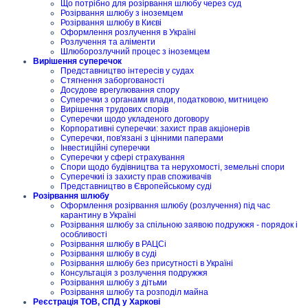
Що потрібно для розірвання шлюбу через суд
Розірвання шлюбу з іноземцем
Розірвання шлюбу в Києві
Оформлення розлучення в Україні
Розлучення та аліменти
Шлюборозлучний процес з іноземцем
Вирішення суперечок
Представництво інтересів у судах
Стягнення заборгованості
Досудове врегулювання спору
Суперечки з органами влади, податковою, митницею
Вирішення трудових спорів
Суперечки щодо укладеного договору
Корпоративні суперечки: захист прав акціонерів
Суперечки, пов'язані з цінними паперами
Інвестиційні суперечки
Суперечки у сфері страхування
Спори щодо будівництва та нерухомості, земельні спори
Суперечкиі із захисту прав споживачів
Представництво в Європейському суді
Розірвання шлюбу
Оформлення розірвання шлюбу (розлучення) під час
карантину в Україні
Розірвання шлюбу за спільною заявою подружжя - порядок і
особливості
Розірвання шлюбу в РАЦСі
Розірвання шлюбу в суді
Розірвання шлюбу без присутності в Україні
Консультація з розлучення подружжя
Розірвання шлюбу з дітьми
Розірвання шлюбу та розподіл майна
Реєстрація ТОВ, СПД у Харкові