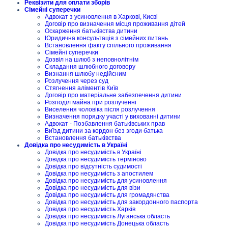
Реквізити для оплати зборів
Сімейні суперечки
Адвокат з усиновлення в Харкові, Києві
Договір про визначення місця проживання дітей
Оскарження батьківства дитини
Юридична консультація з сімейних питань
Встановлення факту спільного проживання
Сімейні суперечки
Дозвіл на шлюб з неповнолітнім
Складання шлюбного договору
Визнання шлюбу недійсним
Розлучення через суд
Стягнення аліментів Київ
Договір про матеріальне забезпечення дитини
Розподіл майна при розлученні
Виселення чоловіка після розлучення
Визначення порядку участі у вихованні дитини
Адвокат - Позбавлення батьківських прав
Виїзд дитини за кордон без згоди батька
Встановлення батьківства
Довідка про несудимість в Україні
Довідка про несудимість в Україні
Довідка про несудимість терміново
Довідка про відсутність судимості
Довідка про несудимість з апостилем
Довідка про несудимість для усиновлення
Довідка про несудимість для візи
Довідка про несудимість для громадянства
Довідка про несудимість для закордонного паспорта
Довідка про несудимість Харків
Довідка про несудимість Луганська область
Довідка про несудимість Донецька область