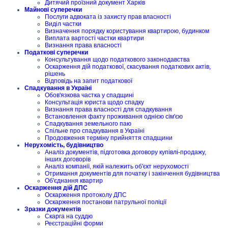
Дитячий проїзний документ Харків
Майнові суперечки
Послуги адвоката із захисту прав власності
Виділ частки
Визначення порядку користування квартирою, будинком
Виплата вартості частки квартири
Визнання права власності
Податкові суперечки
Консультування щодо податкового законодавства
Оскарження дій податкової, скасування податкових актів,
рішень
Відповідь на запит податкової
Спадкування в Україні
Обов'язкова частка у спадщині
Консультація юриста щодо спадку
Визнання права власності для спадкування
Встановлення факту проживання однією сім'єю
Спадкування земельного паю
Спільне про спадкування в Україні
Продовження терміну прийняття спадщини
Нерухомість, будівництво
Аналіз документів, підготовка договору купівлі-продажу,
інших договорів
Аналіз компанії, якій належить об'єкт нерухомості
Отримання документів для початку і закінчення будівництва
Об'єднання квартир
Оскарження дій ДПС
Оскарження протоколу ДПС
Оскарження постанови патрульної поліції
Зразки документів
Скарга на суддю
Реєстраційні форми