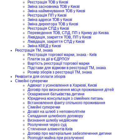
Реєстрація ТОВ у Києві
Зміна засновника ТОВ у Києві
Зміна найменування ТОВ у Києві
Реєстрація ПП у Києві
Зміна адреси ТОВ у Києві
Зміна директора ТОВ у Києві
Реєстрація СПД у Києві
Переведення ТОВ, СПД, ПП з Криму до Києва
Ліквідація, закриття ТОВ, ПП у Києві
Ліквідація, закриття СПД у Києві
Зміна КВЕД у Києві
Реєстрація ТМ, знака
Реєстрація торгової марки, знака - Київ
Платіж за дії в ЄДРПОУ
Вартість реєстрації торгової марки
Підстави для відмови в реєстрації ТМ, знака
Розмір зборів з реєстрації ТМ, знака
Реквізити для оплати зборів
Сімейні суперечки
Адвокат з усиновлення в Харкові, Києві
Договір про визначення місця проживання дітей
Оскарження батьківства дитини
Юридична консультація з сімейних питань
Встановлення факту спільного проживання
Сімейні суперечки
Дозвіл на шлюб з неповнолітнім
Складання шлюбного договору
Визнання шлюбу недійсним
Розлучення через суд
Стягнення аліментів Київ
Договір про матеріальне забезпечення дитини
Розподіл майна при розлученні