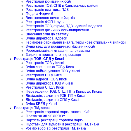
Реєстрація юридичних осіб
Реєстрація ТОВ, СПД в Харківському районі
Реєстрація платника ПДВ
Подача Форми 6
Виготовлення печаток Харків
Реєстрація ФОП I групи
Реєстрація ТОВ, фірми, ПДВ і єдиний податок
Реєстрація фізичних осіб-підприємців
Внесення змін до статуту
Зміна директора, адреси
Термінове отримання витяга, термінове отримання виписки
Зміна квед для юридичних і фізичних осіб
Реорганізація, ліквідація підприємства
Закриття приватного підприємця
Реєстрація ТОВ, СПД у Києві
Реєстрація ТОВ у Києві
Зміна засновника ТОВ у Києві
Зміна найменування ТОВ у Києві
Реєстрація ПП у Києві
Зміна адреси ТОВ у Києві
Зміна директора ТОВ у Києві
Реєстрація СПД у Києві
Переведення ТОВ, СПД, ПП з Криму до Києва
Ліквідація, закриття ТОВ, ПП у Києві
Ліквідація, закриття СПД у Києві
Зміна КВЕД у Києві
Реєстрація ТМ, знака
Реєстрація торгової марки, знака - Київ
Платіж за дії в ЄДРПОУ
Вартість реєстрації торгової марки
Підстави для відмови в реєстрації ТМ, знака
Розмір зборів з реєстрації ТМ, знака