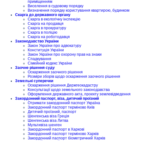
приміщенням
Виселення в судовому порядку
Визначення порядку користування квартирою, будинком
Скарга до державного органу
Скарга в екологічну інспекцію
Скарга на продавця
Скарга в прокуратуру
Скарга в поліцію
Скарга на роботодавця
Законодавство України
Закон України про адвокатуру
Конституція України
Закон України про охорону прав на знаки
Спадкування
Сімейний кодекс України
Заочне рішення суду
Оскарження заочного рішення
Розміри зборів щодо оскарження заочного рішення
Земельні суперечки
Оскарження рішення Держгеокадастру
Консультації щодо земельного законодавства
Оформлення державного акта, проекту землевідведення
Закордонний паспорт, віза, дитячий проїзний
Отримати закордонний паспорт Україна
Закордонний паспорт терміново Київ
Дитячий проїзний, паспорт
Шенгенська віза Греція
Шенгенська віза Литва
Мультивіза шенген
Закордонний паспорт в Харкові
Закордонний паспорт терміново Харків
Закордонний паспорт біометричний Харків