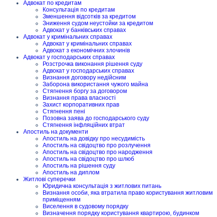
Адвокат по кредитам
Консультація по кредитам
Зменшення відсотків за кредитом
Зниження судом неустойки за кредитом
Адвокат у банківських справах
Адвокат у кримінальних справах
Адвокат у кримінальних справах
Адвокат з економічних злочинів
Адвокат у господарських справах
Розстрочка виконання рішення суду
Адвокат у господарських справах
Визнання договору недійсним
Заборона використання чужого майна
Стягнення боргу за договором
Визнання права власності
Захист корпоративних прав
Стягнення пені
Позовна заява до господарського суду
Стягнення інфляційних втрат
Апостиль на документи
Апостиль на довідку про несудимість
Апостиль на свідоцтво про розлучення
Апостиль на свідоцтво про народження
Апостиль на свідоцтво про шлюб
Апостиль на рішення суду
Апостиль на диплом
Житлові суперечки
Юридична консультація з житлових питань
Визнання особи, яка втратила право користування житловим
приміщенням
Виселення в судовому порядку
Визначення порядку користування квартирою, будинком