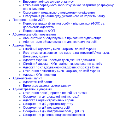
Внесення змін до актового запису
Стягнення середнього заробітку за час затримки розрахунку
при звільненні
Скасування податкового повідомлення-рішення
Скасування рішення суду, ухваленого на користь банку
Перереєстрація ФОП
Перереєстрація фізичної особи - підприємця (ФОП) за
допомогою адвоката
Перереєстрація ФОП
Абонентське обслуговування
Абонентське обслуговування приватних підприємців
Абонентське обслуговування для юридичних осіб
Адвокат Київ
Сімейний адвокат у Києві, Харкові, по всій Україні
Як отримати свідоцтво про смерть на території Луганська,
Донецька, Криму
Адвокат Україна - послуги досвідчених адвокатів
Сімейний адвокат Київ - аліменти, розірвання шлюбу
Адвокат по спадкуванню (спадкових спорах) в Києві
Стягнення аліментів у Києві, Харкові, по всій Україні
Адвокат Київ - послуги
Адвокатський запит
Адвокатський запит
Вимоги до адвокатського запиту
Адміністративні суперечки
Стягнення пенсії, юрист з пенсійних питань
Оскарження акта екологічної інспекції
Адвокат з адміністративних справ
Оскарження дій Держгеокадастру
Оскарження дій посадових осіб
Оскарження дій патрульної поліції (ДПС)
Оскарження рішення податкової інспекції