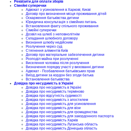
Реквізити для оплати зборів
Сімейні суперечки
Адвокат з усиновлення в Харкові, Києві
Договір про визначення місця проживання дітей
Оскарження батьківства дитини
Юридична консультація з сімейних питань
Встановлення факту спільного проживання
Сімейні суперечки
Дозвіл на шлюб з неповнолітнім
Складання шлюбного договору
Визнання шлюбу недійсним
Розлучення через суд
Стягнення аліментів Київ
Договір про матеріальне забезпечення дитини
Розподіл майна при розлученні
Виселення чоловіка після розлучення
Визначення порядку участі у вихованні дитини
Адвокат - Позбавлення батьківських прав
Виїзд дитини за кордон без згоди батька
Встановлення батьківства
Довідка про несудимість в Україні
Довідка про несудимість в Україні
Довідка про несудимість терміново
Довідка про відсутність судимості
Довідка про несудимість з апостилем
Довідка про несудимість для усиновлення
Довідка про несудимість для візи
Довідка про несудимість для громадянства
Довідка про несудимість для закордонного паспорта
Довідка про несудимість Харків
Довідка про несудимість Луганська область
Довідка про несудимість Донецька область