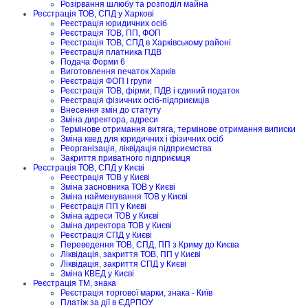
Розірвання шлюбу та розподіл майна
Реєстрація ТОВ, СПД у Харкові
Реєстрація юридичних осіб
Реєстрація ТОВ, ПП, ФОП
Реєстрація ТОВ, СПД в Харківському районі
Реєстрація платника ПДВ
Подача Форми 6
Виготовлення печаток Харків
Реєстрація ФОП I групи
Реєстрація ТОВ, фірми, ПДВ і єдиний податок
Реєстрація фізичних осіб-підприємців
Внесення змін до статуту
Зміна директора, адреси
Термінове отримання витяга, термінове отримання виписки
Зміна квед для юридичних і фізичних осіб
Реорганізація, ліквідація підприємства
Закриття приватного підприємця
Реєстрація ТОВ, СПД у Києві
Реєстрація ТОВ у Києві
Зміна засновника ТОВ у Києві
Зміна найменування ТОВ у Києві
Реєстрація ПП у Києві
Зміна адреси ТОВ у Києві
Зміна директора ТОВ у Києві
Реєстрація СПД у Києві
Переведення ТОВ, СПД, ПП з Криму до Києва
Ліквідація, закриття ТОВ, ПП у Києві
Ліквідація, закриття СПД у Києві
Зміна КВЕД у Києві
Реєстрація ТМ, знака
Реєстрація торгової марки, знака - Київ
Платіж за дії в ЄДРПОУ