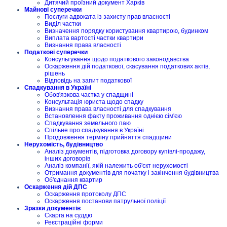
Дитячий проїзний документ Харків
Майнові суперечки
Послуги адвоката із захисту прав власності
Виділ частки
Визначення порядку користування квартирою, будинком
Виплата вартості частки квартири
Визнання права власності
Податкові суперечки
Консультування щодо податкового законодавства
Оскарження дій податкової, скасування податкових актів,
рішень
Відповідь на запит податкової
Спадкування в Україні
Обов'язкова частка у спадщині
Консультація юриста щодо спадку
Визнання права власності для спадкування
Встановлення факту проживання однією сім'єю
Спадкування земельного паю
Спільне про спадкування в Україні
Продовження терміну прийняття спадщини
Нерухомість, будівництво
Аналіз документів, підготовка договору купівлі-продажу,
інших договорів
Аналіз компанії, якій належить об'єкт нерухомості
Отримання документів для початку і закінчення будівництва
Об'єднання квартир
Оскарження дій ДПС
Оскарження протоколу ДПС
Оскарження постанови патрульної поліції
Зразки документів
Скарга на суддю
Реєстраційні форми