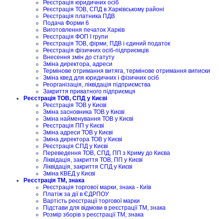
Реєстрація юридичних осіб
Реєстрація ТОВ, СПД в Харківському районі
Реєстрація платника ПДВ
Подача Форми 6
Виготовлення печаток Харків
Реєстрація ФОП I групи
Реєстрація ТОВ, фірми, ПДВ і єдиний податок
Реєстрація фізичних осіб-підприємців
Внесення змін до статуту
Зміна директора, адреси
Термінове отримання витяга, термінове отримання виписки
Зміна квед для юридичних і фізичних осіб
Реорганізація, ліквідація підприємства
Закриття приватного підприємця
Реєстрація ТОВ, СПД у Києві
Реєстрація ТОВ у Києві
Зміна засновника ТОВ у Києві
Зміна найменування ТОВ у Києві
Реєстрація ПП у Києві
Зміна адреси ТОВ у Києві
Зміна директора ТОВ у Києві
Реєстрація СПД у Києві
Переведення ТОВ, СПД, ПП з Криму до Києва
Ліквідація, закриття ТОВ, ПП у Києві
Ліквідація, закриття СПД у Києві
Зміна КВЕД у Києві
Реєстрація ТМ, знака
Реєстрація торгової марки, знака - Київ
Платіж за дії в ЄДРПОУ
Вартість реєстрації торгової марки
Підстави для відмови в реєстрації ТМ, знака
Розмір зборів з реєстрації ТМ, знака