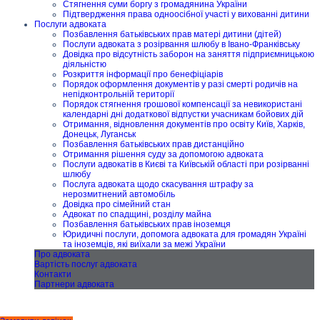
Стягнення суми боргу з громадянина України
Підтвердження права одноосібної участі у вихованні дитини
Послуги адвоката
Позбавлення батьківських прав матері дитини (дітей)
Послуги адвоката з розірвання шлюбу в Івано-Франківську
Довідка про відсутність заборон на заняття підприємницькою
діяльністю
Розкриття інформації про бенефіціарів
Порядок оформлення документів у разі смерті родичів на
непідконтрольній території
Порядок стягнення грошової компенсації за невикористані
календарні дні додаткової відпустки учасникам бойових дій
Отримання, відновлення документів про освіту Київ, Харків,
Донецьк, Луганськ
Позбавлення батьківських прав дистанційно
Отримання рішення суду за допомогою адвоката
Послуги адвокатів в Києві та Київській області при розірванні
шлюбу
Послуга адвоката щодо скасування штрафу за
нерозмитнений автомобіль
Довідка про сімейний стан
Адвокат по спадщині, розділу майна
Позбавлення батьківських прав іноземця
Юридичні послуги, допомога адвоката для громадян Україні
та іноземців, які виїхали за межі України
Про адвоката
Вартість послуг адвоката
Контакти
Партнери адвоката