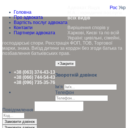
Адвокат Ящук
Рос
Укр
Головна
Н.А. - юридичні послуги
Про адвоката
всіх видів
Вартість послуг адвоката
Контакти
Вирішення спорів у
Партнери адвоката
Харкові, Києві та по всій
Україні: цивільні, сімейні,
господарські спори. Реєстрація ФОП, ТОВ, Торгової
марки, знака. Виїзд дитини за кордон без згоди батька та
позбавлення батьківських прав.
×
Закрити
+38 (063) 374-43-13
Зворотній дзвінок
+38 (066) 744-54-43
+38 (096) 735-35-76
Ім'я
Телефон
Повідомлення
Замовити дзвінок