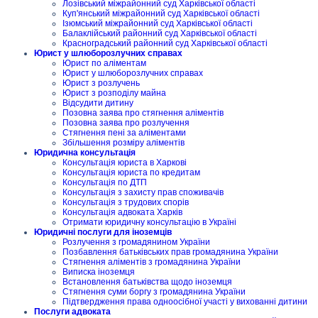
Лозівський міжрайонний суд Харківської області
Куп'янський міжрайонний суд Харківської області
Ізюмський міжрайонний суд Харківської області
Балаклійський районний суд Харківської області
Красноградський районний суд Харківської області
Юрист у шлюборозлучних справах
Юрист по аліментам
Юрист у шлюборозлучних справах
Юрист з розлучень
Юрист з розподілу майна
Відсудити дитину
Позовна заява про стягнення аліментів
Позовна заява про розлучення
Стягнення пені за аліментами
Збільшення розміру аліментів
Юридична консультація
Консультація юриста в Харкові
Консультація юриста по кредитам
Консультація по ДТП
Консультація з захисту прав споживачів
Консультація з трудових спорів
Консультація адвоката Харків
Отримати юридичну консультацію в Україні
Юридичні послуги для іноземців
Розлучення з громадянином України
Позбавлення батьківських прав громадянина України
Стягнення аліментів з громадянина України
Виписка іноземця
Встановлення батьківства щодо іноземця
Стягнення суми боргу з громадянина України
Підтвердження права одноосібної участі у вихованні дитини
Послуги адвоката