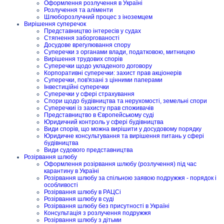
Оформлення розлучення в Україні
Розлучення та аліменти
Шлюборозлучний процес з іноземцем
Вирішення суперечок
Представництво інтересів у судах
Стягнення заборгованості
Досудове врегулювання спору
Суперечки з органами влади, податковою, митницею
Вирішення трудових спорів
Суперечки щодо укладеного договору
Корпоративні суперечки: захист прав акціонерів
Суперечки, пов'язані з цінними паперами
Інвестиційні суперечки
Суперечки у сфері страхування
Спори щодо будівництва та нерухомості, земельні спори
Суперечкиі із захисту прав споживачів
Представництво в Європейському суді
Юридичний контроль у сфері будівництва
Види спорів, що можна вирішити у досудовому порядку
Юридичне консультування та вирішення питань у сфері
будівництва
Види судового представництва
Розірвання шлюбу
Оформлення розірвання шлюбу (розлучення) під час
карантину в Україні
Розірвання шлюбу за спільною заявою подружжя - порядок і
особливості
Розірвання шлюбу в РАЦСі
Розірвання шлюбу в суді
Розірвання шлюбу без присутності в Україні
Консультація з розлучення подружжя
Розірвання шлюбу з дітьми