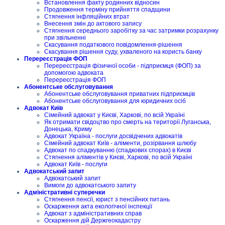
Встановлення факту родинних відносин
Продовження терміну прийняття спадщини
Стягнення інфляційних втрат
Внесення змін до актового запису
Стягнення середнього заробітку за час затримки розрахунку
при звільненні
Скасування податкового повідомлення-рішення
Скасування рішення суду, ухваленого на користь банку
Перереєстрація ФОП
Перереєстрація фізичної особи - підприємця (ФОП) за
допомогою адвоката
Перереєстрація ФОП
Абонентське обслуговування
Абонентське обслуговування приватних підприємців
Абонентське обслуговування для юридичних осіб
Адвокат Київ
Сімейний адвокат у Києві, Харкові, по всій Україні
Як отримати свідоцтво про смерть на території Луганська,
Донецька, Криму
Адвокат Україна - послуги досвідчених адвокатів
Сімейний адвокат Київ - аліменти, розірвання шлюбу
Адвокат по спадкуванню (спадкових спорах) в Києві
Стягнення аліментів у Києві, Харкові, по всій Україні
Адвокат Київ - послуги
Адвокатський запит
Адвокатський запит
Вимоги до адвокатського запиту
Адміністративні суперечки
Стягнення пенсії, юрист з пенсійних питань
Оскарження акта екологічної інспекції
Адвокат з адміністративних справ
Оскарження дій Держгеокадастру