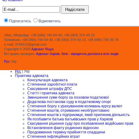
всі новини»
Підписатись
Відмовитись
Viber, WhatsApp: +38 (066) 744-54-43, +38 (063) 374-43-13
Телефони: +38 (066) 744-54-43, +38 (063) 374-43-13, +38 (096) 735-35-76
e-mail: 3744313@gmail.com
Copyright © 2025
Адвокат Ящук
Всі права захищені.
Адвокат Харків, Київ - юридична допомога всіх видів
Рус
Укр
Рос
| Укр
Практика адвоката
Консультація адвоката
Стягнення заробітної плати
Скасування штрафу ДПС
Статті і практика адвоката
Зменшення суми боргу за позовом податкової
Додаткова постанова суду в податковому спорі
Стягнення боргу з урахуванням коливань курсу валют
Стягнення коштів, отриманих необґрунтовано
Стягнення коштів з підприємця, який припинив діяльність
Як позбавити батька батьківських прав у Харкові
Скасування рішення суду про позбавлення водійських прав
Встановлення факту родинних відносин
Продовження терміну прийняття спадщини
Стягнення інфляційних втрат