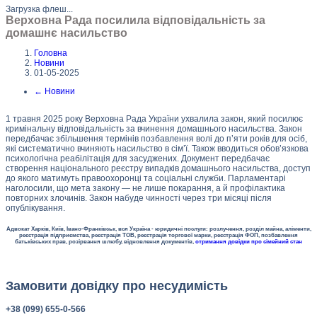
Загрузка флеш...
Верховна Рада посилила відповідальність за
домашнє насильство
Головна
Новини
01-05-2025
←
Новини
1 травня 2025 року Верховна Рада України ухвалила закон, який посилює
кримінальну відповідальність за вчинення домашнього насильства. Закон
передбачає збільшення термінів позбавлення волі до п’яти років для осіб,
які систематично вчиняють насильство в сім’ї. Також вводиться обов’язкова
психологічна реабілітація для засуджених. Документ передбачає
створення національного реєстру випадків домашнього насильства, доступ
до якого матимуть правоохоронці та соціальні служби. Парламентарі
наголосили, що мета закону — не лише покарання, а й профілактика
повторних злочинів. Закон набуде чинності через три місяці після
опублікування.
Адвокат Харків, Київ, Івано-Франківськ, вся Україна - юридичні послуги: розлучення, розділ майна, аліменти,
реєстрація підприємства, реєстрація ТОВ, реєстрація торгової марки, реєстрація ФОП, позбавлення
батьківських прав, розірвання шлюбу, відновлення документів,
отримання довідки про сімейний стан
Замовити довідку про несудимість
+38 (099) 655-0-566