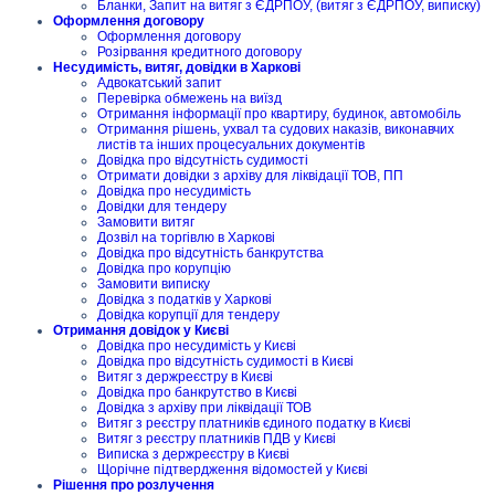
Бланки, Запит на витяг з ЄДРПОУ, (витяг з ЄДРПОУ, виписку)
Оформлення договору
Оформлення договору
Розірвання кредитного договору
Несудимість, витяг, довідки в Харкові
Адвокатський запит
Перевірка обмежень на виїзд
Отримання інформації про квартиру, будинок, автомобіль
Отримання рішень, ухвал та судових наказів, виконавчих
листів та інших процесуальних документів
Довідка про відсутність судимості
Отримати довідки з архіву для ліквідації ТОВ, ПП
Довідка про несудимість
Довідки для тендеру
Замовити витяг
Дозвіл на торгівлю в Харкові
Довідка про відсутність банкрутства
Довідка про корупцію
Замовити виписку
Довідка з податків у Харкові
Довідка корупції для тендеру
Отримання довідок у Києві
Довідка про несудимість у Києві
Довідка про відсутність судимості в Києві
Витяг з держреєстру в Києві
Довідка про банкрутство в Києві
Довідка з архіву при ліквідації ТОВ
Витяг з реєстру платників єдиного податку в Києві
Витяг з реєстру платників ПДВ у Києві
Виписка з держреєстру в Києві
Щорічне підтвердження відомостей у Києві
Рішення про розлучення