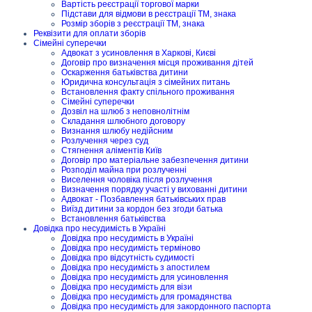
Вартість реєстрації торгової марки
Підстави для відмови в реєстрації ТМ, знака
Розмір зборів з реєстрації ТМ, знака
Реквізити для оплати зборів
Сімейні суперечки
Адвокат з усиновлення в Харкові, Києві
Договір про визначення місця проживання дітей
Оскарження батьківства дитини
Юридична консультація з сімейних питань
Встановлення факту спільного проживання
Сімейні суперечки
Дозвіл на шлюб з неповнолітнім
Складання шлюбного договору
Визнання шлюбу недійсним
Розлучення через суд
Стягнення аліментів Київ
Договір про матеріальне забезпечення дитини
Розподіл майна при розлученні
Виселення чоловіка після розлучення
Визначення порядку участі у вихованні дитини
Адвокат - Позбавлення батьківських прав
Виїзд дитини за кордон без згоди батька
Встановлення батьківства
Довідка про несудимість в Україні
Довідка про несудимість в Україні
Довідка про несудимість терміново
Довідка про відсутність судимості
Довідка про несудимість з апостилем
Довідка про несудимість для усиновлення
Довідка про несудимість для візи
Довідка про несудимість для громадянства
Довідка про несудимість для закордонного паспорта