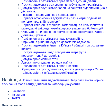
Позбавлення батьківських прав матері дитини (дітей)
Послуги адвоката з розірвання шлюбу в Івано-Франківську
Довідка про відсутність заборон на заняття підприємницькою
діяльністю
Розкриття інформації про бенефіціарів
Порядок оформлення документів у разі смерті родичів на
непідконтрольній території
Порядок стягнення грошової компенсації за невикористані
календарні дні додаткової відпустки учасникам бойових дій
Отримання, відновлення документів про освіту Київ, Харків,
Донецьк, Луганськ
Позбавлення батьківських прав дистанційно
Отримання рішення суду за допомогою адвоката
Послуги адвокатів в Києві та Київській області при розірванні
шлюбу
Послуга адвоката щодо скасування штрафу за
нерозмитнений автомобіль
Довідка про сімейний стан
Адвокат по спадщині, розділу майна
Позбавлення батьківських прав іноземця
Юридичні послуги, допомога адвоката для громадян Україні
та іноземців, які виїхали за межі України
Навігація
Новини
Залишити відгук/Запитати
Надіслати листа
Корисні
посилання
Мапа сайту
Дипломи та нагороди
Документи
Facebook
Instagram
Twitter
Хмара тегів