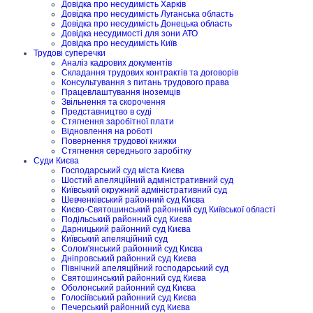
Довідка про несудимість Харків
Довідка про несудимість Луганська область
Довідка про несудимість Донецька область
Довідка несудимості для зони АТО
Довідка про несудимість Київ
Трудові суперечки
Аналіз кадрових документів
Складання трудових контрактів та договорів
Консультування з питань трудового права
Працевлаштування іноземців
Звільнення та скорочення
Представництво в суді
Стягнення заробітної плати
Відновлення на роботі
Повернення трудової книжки
Стягнення середнього заробітку
Суди Києва
Господарський суд міста Києва
Шостий апеляційний адміністративний суд
Київський окружний адміністративний суд
Шевченківський районний суд Києва
Києво-Святошинський районний суд Київської області
Подільський районний суд Києва
Дарницький районний суд Києва
Київський апеляційний суд
Солом'янський районний суд Києва
Дніпровський районний суд Києва
Північний апеляційний господарський суд
Святошинський районний суд Києва
Оболонський районний суд Києва
Голосіївський районний суд Києва
Печерський районний суд Києва