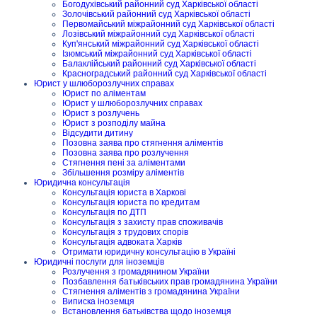
Богодухівський районний суд Харківської області
Золочівський районний суд Харківської області
Первомайський міжрайонний суд Харківської області
Лозівський міжрайонний суд Харківської області
Куп'янський міжрайонний суд Харківської області
Ізюмський міжрайонний суд Харківської області
Балаклійський районний суд Харківської області
Красноградський районний суд Харківської області
Юрист у шлюборозлучних справах
Юрист по аліментам
Юрист у шлюборозлучних справах
Юрист з розлучень
Юрист з розподілу майна
Відсудити дитину
Позовна заява про стягнення аліментів
Позовна заява про розлучення
Стягнення пені за аліментами
Збільшення розміру аліментів
Юридична консультація
Консультація юриста в Харкові
Консультація юриста по кредитам
Консультація по ДТП
Консультація з захисту прав споживачів
Консультація з трудових спорів
Консультація адвоката Харків
Отримати юридичну консультацію в Україні
Юридичні послуги для іноземців
Розлучення з громадянином України
Позбавлення батьківських прав громадянина України
Стягнення аліментів з громадянина України
Виписка іноземця
Встановлення батьківства щодо іноземця