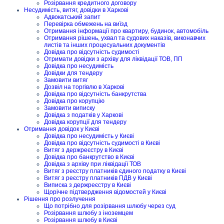
Розірвання кредитного договору
Несудимість, витяг, довідки в Харкові
Адвокатський запит
Перевірка обмежень на виїзд
Отримання інформації про квартиру, будинок, автомобіль
Отримання рішень, ухвал та судових наказів, виконавчих
листів та інших процесуальних документів
Довідка про відсутність судимості
Отримати довідки з архіву для ліквідації ТОВ, ПП
Довідка про несудимість
Довідки для тендеру
Замовити витяг
Дозвіл на торгівлю в Харкові
Довідка про відсутність банкрутства
Довідка про корупцію
Замовити виписку
Довідка з податків у Харкові
Довідка корупції для тендеру
Отримання довідок у Києві
Довідка про несудимість у Києві
Довідка про відсутність судимості в Києві
Витяг з держреєстру в Києві
Довідка про банкрутство в Києві
Довідка з архіву при ліквідації ТОВ
Витяг з реєстру платників єдиного податку в Києві
Витяг з реєстру платників ПДВ у Києві
Виписка з держреєстру в Києві
Щорічне підтвердження відомостей у Києві
Рішення про розлучення
Що потрібно для розірвання шлюбу через суд
Розірвання шлюбу з іноземцем
Розірвання шлюбу в Києві