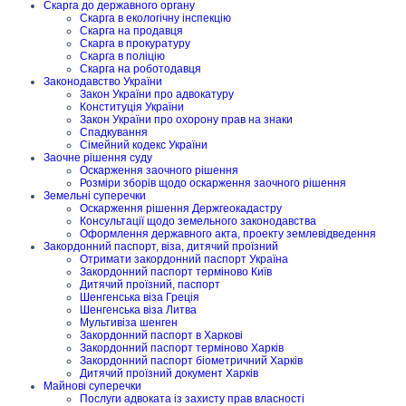
Скарга до державного органу
Скарга в екологічну інспекцію
Скарга на продавця
Скарга в прокуратуру
Скарга в поліцію
Скарга на роботодавця
Законодавство України
Закон України про адвокатуру
Конституція України
Закон України про охорону прав на знаки
Спадкування
Сімейний кодекс України
Заочне рішення суду
Оскарження заочного рішення
Розміри зборів щодо оскарження заочного рішення
Земельні суперечки
Оскарження рішення Держгеокадастру
Консультації щодо земельного законодавства
Оформлення державного акта, проекту землевідведення
Закордонний паспорт, віза, дитячий проїзний
Отримати закордонний паспорт Україна
Закордонний паспорт терміново Київ
Дитячий проїзний, паспорт
Шенгенська віза Греція
Шенгенська віза Литва
Мультивіза шенген
Закордонний паспорт в Харкові
Закордонний паспорт терміново Харків
Закордонний паспорт біометричний Харків
Дитячий проїзний документ Харків
Майнові суперечки
Послуги адвоката із захисту прав власності