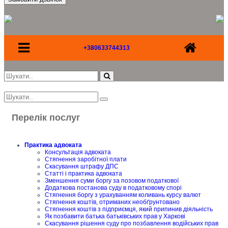
+380633744313
Перелік послуг
Практика адвоката
Консультація адвоката
Стягнення заробітної плати
Скасування штрафу ДПС
Статті і практика адвоката
Зменшення суми боргу за позовом податкової
Додаткова постанова суду в податковому спорі
Стягнення боргу з урахуванням коливань курсу валют
Стягнення коштів, отриманих необґрунтовано
Стягнення коштів з підприємця, який припинив діяльність
Як позбавити батька батьківських прав у Харкові
Скасування рішення суду про позбавлення водійських прав