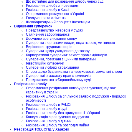
Що потрібно для розірвання шлюбу через суд
Розірвання шлюбу з іноземцем
Розірвання шлюбу в Києві
Оформлення розлучення в Україні
Розлучення та аліменти
Шлюборозлучний процес з іноземцем
Вирішення суперечок
Представництво інтересів у судах
Стягнення заборгованості
Досудове врегулювання спору
Суперечки з органами влади, податковою, митницею
Вирішення трудових спорів
Суперечки щодо укладеного договору
Корпоративні суперечки: захист прав акціонерів
Суперечки, пов'язані з цінними паперами
Інвестиційні суперечки
Суперечки у сфері страхування
Спори щодо будівництва та нерухомості, земельні спори
Суперечкиі із захисту прав споживачів
Представництво в Європейському суді
Розірвання шлюбу
Оформлення розірвання шлюбу (розлучення) під час
карантину в Україні
Розірвання шлюбу за спільною заявою подружжя - порядок і
особливості
Розірвання шлюбу в РАЦСі
Розірвання шлюбу в суді
Розірвання шлюбу без присутності в Україні
Консультація з розлучення подружжя
Розірвання шлюбу з дітьми
Розірвання шлюбу та розподіл майна
Реєстрація ТОВ, СПД у Харкові