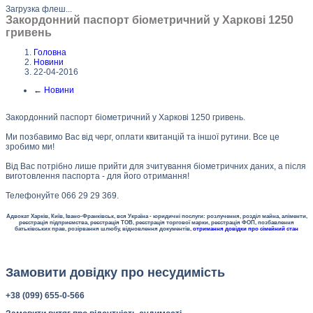
Загрузка флеш...
Закордонний паспорт біометричний у Харкові 1250
гривень
Головна
Новини
22-04-2016
←
Новини
Закордонний паспорт біометричний у Харкові 1250 гривень.
Ми позбавимо Вас від черг, оплати квитанцій та іншої рутини. Все це
зробимо ми!
Від Вас потрібно лише прийти для зчитування біометричних даних, а після
виготовлення паспорта - для його отримання!
Телефонуйте 066 29 29 369.
Адвокат Харків, Київ, Івано-Франківськ, вся Україна - юридичні послуги: розлучення, розділ майна, аліменти,
реєстрація підприємства, реєстрація ТОВ, реєстрація торгової марки, реєстрація ФОП, позбавлення
батьківських прав, розірвання шлюбу, відновлення документів,
отримання довідки про сімейний стан
Замовити довідку про несудимість
+38 (099) 655-0-566