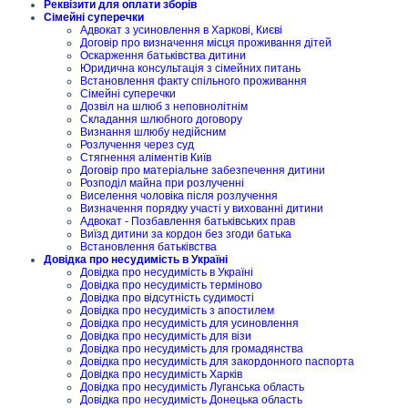
Реквізити для оплати зборів
Сімейні суперечки
Адвокат з усиновлення в Харкові, Києві
Договір про визначення місця проживання дітей
Оскарження батьківства дитини
Юридична консультація з сімейних питань
Встановлення факту спільного проживання
Сімейні суперечки
Дозвіл на шлюб з неповнолітнім
Складання шлюбного договору
Визнання шлюбу недійсним
Розлучення через суд
Стягнення аліментів Київ
Договір про матеріальне забезпечення дитини
Розподіл майна при розлученні
Виселення чоловіка після розлучення
Визначення порядку участі у вихованні дитини
Адвокат - Позбавлення батьківських прав
Виїзд дитини за кордон без згоди батька
Встановлення батьківства
Довідка про несудимість в Україні
Довідка про несудимість в Україні
Довідка про несудимість терміново
Довідка про відсутність судимості
Довідка про несудимість з апостилем
Довідка про несудимість для усиновлення
Довідка про несудимість для візи
Довідка про несудимість для громадянства
Довідка про несудимість для закордонного паспорта
Довідка про несудимість Харків
Довідка про несудимість Луганська область
Довідка про несудимість Донецька область