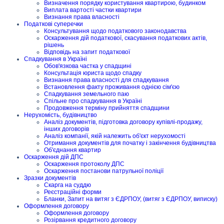
Визначення порядку користування квартирою, будинком
Виплата вартості частки квартири
Визнання права власності
Податкові суперечки
Консультування щодо податкового законодавства
Оскарження дій податкової, скасування податкових актів,
рішень
Відповідь на запит податкової
Спадкування в Україні
Обов'язкова частка у спадщині
Консультація юриста щодо спадку
Визнання права власності для спадкування
Встановлення факту проживання однією сім'єю
Спадкування земельного паю
Спільне про спадкування в Україні
Продовження терміну прийняття спадщини
Нерухомість, будівництво
Аналіз документів, підготовка договору купівлі-продажу,
інших договорів
Аналіз компанії, якій належить об'єкт нерухомості
Отримання документів для початку і закінчення будівництва
Об'єднання квартир
Оскарження дій ДПС
Оскарження протоколу ДПС
Оскарження постанови патрульної поліції
Зразки документів
Скарга на суддю
Реєстраційні форми
Бланки, Запит на витяг з ЄДРПОУ, (витяг з ЄДРПОУ, виписку)
Оформлення договору
Оформлення договору
Розірвання кредитного договору