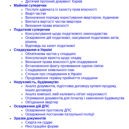
Дитячий проїзний документ Харків
Майнові суперечки
Послуги адвоката із захисту прав власності
Виділ частки
Визначення порядку користування квартирою, будинком
Виплата вартості частки квартири
Визнання права власності
Податкові суперечки
Консультування щодо податкового законодавства
Оскарження дій податкової, скасування податкових актів,
рішень
Відповідь на запит податкової
Спадкування в Україні
Обов'язкова частка у спадщині
Консультація юриста щодо спадку
Визнання права власності для спадкування
Встановлення факту проживання однією сім'єю
Спадкування земельного паю
Спільне про спадкування в Україні
Продовження терміну прийняття спадщини
Нерухомість, будівництво
Аналіз документів, підготовка договору купівлі-продажу,
інших договорів
Аналіз компанії, якій належить об'єкт нерухомості
Отримання документів для початку і закінчення будівництва
Об'єднання квартир
Оскарження дій ДПС
Оскарження протоколу ДПС
Оскарження постанови патрульної поліції
Зразки документів
Скарга на суддю
Реєстраційні форми