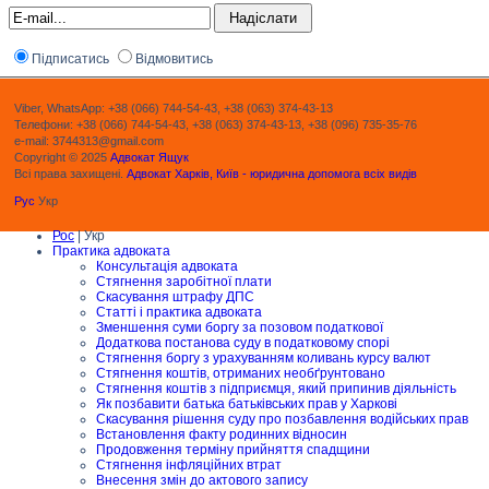
Підписатись
Відмовитись
Viber, WhatsApp: +38 (066) 744-54-43, +38 (063) 374-43-13
Телефони: +38 (066) 744-54-43, +38 (063) 374-43-13, +38 (096) 735-35-76
e-mail: 3744313@gmail.com
Copyright © 2025
Адвокат Ящук
Всі права захищені.
Адвокат Харків, Київ - юридична допомога всіх видів
Рус
Укр
Рос
| Укр
Практика адвоката
Консультація адвоката
Стягнення заробітної плати
Скасування штрафу ДПС
Статті і практика адвоката
Зменшення суми боргу за позовом податкової
Додаткова постанова суду в податковому спорі
Стягнення боргу з урахуванням коливань курсу валют
Стягнення коштів, отриманих необґрунтовано
Стягнення коштів з підприємця, який припинив діяльність
Як позбавити батька батьківських прав у Харкові
Скасування рішення суду про позбавлення водійських прав
Встановлення факту родинних відносин
Продовження терміну прийняття спадщини
Стягнення інфляційних втрат
Внесення змін до актового запису