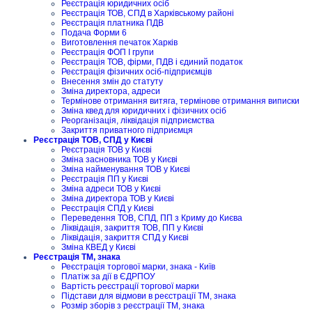
Реєстрація юридичних осіб
Реєстрація ТОВ, СПД в Харківському районі
Реєстрація платника ПДВ
Подача Форми 6
Виготовлення печаток Харків
Реєстрація ФОП I групи
Реєстрація ТОВ, фірми, ПДВ і єдиний податок
Реєстрація фізичних осіб-підприємців
Внесення змін до статуту
Зміна директора, адреси
Термінове отримання витяга, термінове отримання виписки
Зміна квед для юридичних і фізичних осіб
Реорганізація, ліквідація підприємства
Закриття приватного підприємця
Реєстрація ТОВ, СПД у Києві
Реєстрація ТОВ у Києві
Зміна засновника ТОВ у Києві
Зміна найменування ТОВ у Києві
Реєстрація ПП у Києві
Зміна адреси ТОВ у Києві
Зміна директора ТОВ у Києві
Реєстрація СПД у Києві
Переведення ТОВ, СПД, ПП з Криму до Києва
Ліквідація, закриття ТОВ, ПП у Києві
Ліквідація, закриття СПД у Києві
Зміна КВЕД у Києві
Реєстрація ТМ, знака
Реєстрація торгової марки, знака - Київ
Платіж за дії в ЄДРПОУ
Вартість реєстрації торгової марки
Підстави для відмови в реєстрації ТМ, знака
Розмір зборів з реєстрації ТМ, знака