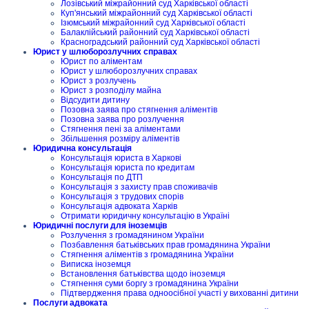
Лозівський міжрайонний суд Харківської області
Куп'янський міжрайонний суд Харківської області
Ізюмський міжрайонний суд Харківської області
Балаклійський районний суд Харківської області
Красноградський районний суд Харківської області
Юрист у шлюборозлучних справах
Юрист по аліментам
Юрист у шлюборозлучних справах
Юрист з розлучень
Юрист з розподілу майна
Відсудити дитину
Позовна заява про стягнення аліментів
Позовна заява про розлучення
Стягнення пені за аліментами
Збільшення розміру аліментів
Юридична консультація
Консультація юриста в Харкові
Консультація юриста по кредитам
Консультація по ДТП
Консультація з захисту прав споживачів
Консультація з трудових спорів
Консультація адвоката Харків
Отримати юридичну консультацію в Україні
Юридичні послуги для іноземців
Розлучення з громадянином України
Позбавлення батьківських прав громадянина України
Стягнення аліментів з громадянина України
Виписка іноземця
Встановлення батьківства щодо іноземця
Стягнення суми боргу з громадянина України
Підтвердження права одноосібної участі у вихованні дитини
Послуги адвоката