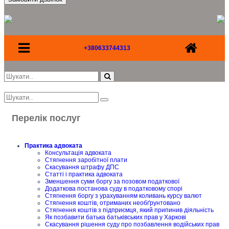
+380633744313
Перелік послуг
Практика адвоката
Консультація адвоката
Стягнення заробітної плати
Скасування штрафу ДПС
Статті і практика адвоката
Зменшення суми боргу за позовом податкової
Додаткова постанова суду в податковому спорі
Стягнення боргу з урахуванням коливань курсу валют
Стягнення коштів, отриманих необґрунтовано
Стягнення коштів з підприємця, який припинив діяльність
Як позбавити батька батьківських прав у Харкові
Скасування рішення суду про позбавлення водійських прав