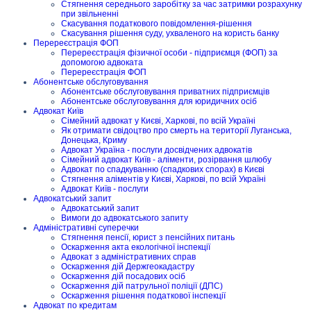
Стягнення середнього заробітку за час затримки розрахунку
при звільненні
Скасування податкового повідомлення-рішення
Скасування рішення суду, ухваленого на користь банку
Перереєстрація ФОП
Перереєстрація фізичної особи - підприємця (ФОП) за
допомогою адвоката
Перереєстрація ФОП
Абонентське обслуговування
Абонентське обслуговування приватних підприємців
Абонентське обслуговування для юридичних осіб
Адвокат Київ
Сімейний адвокат у Києві, Харкові, по всій Україні
Як отримати свідоцтво про смерть на території Луганська,
Донецька, Криму
Адвокат Україна - послуги досвідчених адвокатів
Сімейний адвокат Київ - аліменти, розірвання шлюбу
Адвокат по спадкуванню (спадкових спорах) в Києві
Стягнення аліментів у Києві, Харкові, по всій Україні
Адвокат Київ - послуги
Адвокатський запит
Адвокатський запит
Вимоги до адвокатського запиту
Адміністративні суперечки
Стягнення пенсії, юрист з пенсійних питань
Оскарження акта екологічної інспекції
Адвокат з адміністративних справ
Оскарження дій Держгеокадастру
Оскарження дій посадових осіб
Оскарження дій патрульної поліції (ДПС)
Оскарження рішення податкової інспекції
Адвокат по кредитам