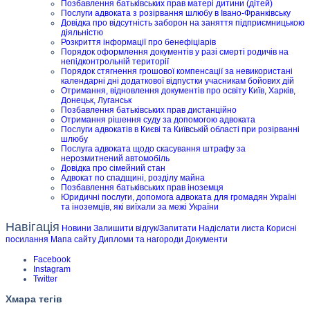
Позбавлення батьківських прав матері дитини (дітей)
Послуги адвоката з розірвання шлюбу в Івано-Франківську
Довідка про відсутність заборон на заняття підприємницькою
діяльністю
Розкриття інформації про бенефіціарів
Порядок оформлення документів у разі смерті родичів на
непідконтрольній території
Порядок стягнення грошової компенсації за невикористані
календарні дні додаткової відпустки учасникам бойових дій
Отримання, відновлення документів про освіту Київ, Харків,
Донецьк, Луганськ
Позбавлення батьківських прав дистанційно
Отримання рішення суду за допомогою адвоката
Послуги адвокатів в Києві та Київській області при розірванні
шлюбу
Послуга адвоката щодо скасування штрафу за
нерозмитнений автомобіль
Довідка про сімейний стан
Адвокат по спадщині, розділу майна
Позбавлення батьківських прав іноземця
Юридичні послуги, допомога адвоката для громадян Україні
та іноземців, які виїхали за межі України
Навігація
Новини
Залишити відгук/Запитати
Надіслати листа
Корисні
посилання
Мапа сайту
Дипломи та нагороди
Документи
Facebook
Instagram
Twitter
Хмара тегів