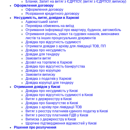
Бланки, Запит на витяг з ЄДРПОУ, (витяг з ЄДРПОУ, виписку)
Оформлення договору
Оформлення договору
Розірвання кредитного договору
Несудимість, витяг, довідки в Харкові
Адвокатський запит
Перевірка обмежень на виїзд
Отримання інформації про квартиру, будинок, автомобіль
Отримання рішень, ухвал та судових наказів, виконавчих
листів та інших процесуальних документів
Довідка про відсутність судимості
Отримати довідки з архіву для ліквідації ТОВ, ПП
Довідка про несудимість
Довідки для тендеру
Замовити витяг
Дозвіл на торгівлю в Харкові
Довідка про відсутність банкрутства
Довідка про корупцію
Замовити виписку
Довідка з податків у Харкові
Довідка корупції для тендеру
Отримання довідок у Києві
Довідка про несудимість у Києві
Довідка про відсутність судимості в Києві
Витяг з держреєстру в Києві
Довідка про банкрутство в Києві
Довідка з архіву при ліквідації ТОВ
Витяг з реєстру платників єдиного податку в Києві
Витяг з реєстру платників ПДВ у Києві
Виписка з держреєстру в Києві
Щорічне підтвердження відомостей у Києві
Рішення про розлучення