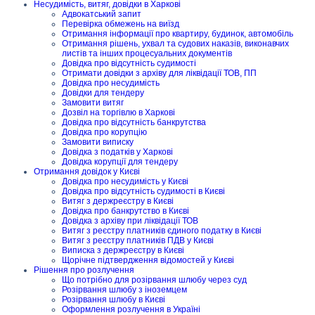
Несудимість, витяг, довідки в Харкові
Адвокатський запит
Перевірка обмежень на виїзд
Отримання інформації про квартиру, будинок, автомобіль
Отримання рішень, ухвал та судових наказів, виконавчих
листів та інших процесуальних документів
Довідка про відсутність судимості
Отримати довідки з архіву для ліквідації ТОВ, ПП
Довідка про несудимість
Довідки для тендеру
Замовити витяг
Дозвіл на торгівлю в Харкові
Довідка про відсутність банкрутства
Довідка про корупцію
Замовити виписку
Довідка з податків у Харкові
Довідка корупції для тендеру
Отримання довідок у Києві
Довідка про несудимість у Києві
Довідка про відсутність судимості в Києві
Витяг з держреєстру в Києві
Довідка про банкрутство в Києві
Довідка з архіву при ліквідації ТОВ
Витяг з реєстру платників єдиного податку в Києві
Витяг з реєстру платників ПДВ у Києві
Виписка з держреєстру в Києві
Щорічне підтвердження відомостей у Києві
Рішення про розлучення
Що потрібно для розірвання шлюбу через суд
Розірвання шлюбу з іноземцем
Розірвання шлюбу в Києві
Оформлення розлучення в Україні