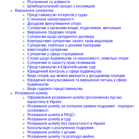
Розлучення та аліменти
Шлюборозлучний процес з іноземцем
Вирішення суперечок
Представництво інтересів у судах
Стягнення заборгованості
Досудове врегулювання спору
Суперечки з органами влади, податковою, митницею
Вирішення трудових спорів
Суперечки щодо укладеного договору
Корпоративні суперечки: захист прав акціонерів
Суперечки, пов'язані з цінними паперами
Інвестиційні суперечки
Суперечки у сфері страхування
Спори щодо будівництва та нерухомості, земельні спори
Суперечкиі із захисту прав споживачів
Представництво в Європейському суді
Юридичний контроль у сфері будівництва
Види спорів, що можна вирішити у досудовому порядку
Юридичне консультування та вирішення питань у сфері
будівництва
Види судового представництва
Розірвання шлюбу
Оформлення розірвання шлюбу (розлучення) під час
карантину в Україні
Розірвання шлюбу за спільною заявою подружжя - порядок і
особливості
Розірвання шлюбу в РАЦСі
Розірвання шлюбу в суді
Розірвання шлюбу без присутності в Україні
Консультація з розлучення подружжя
Розірвання шлюбу з дітьми
Розірвання шлюбу та розподіл майна