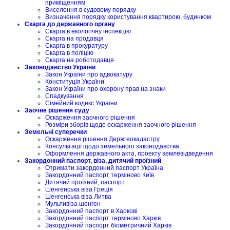
приміщенням
Виселення в судовому порядку
Визначення порядку користування квартирою, будинком
Скарга до державного органу
Скарга в екологічну інспекцію
Скарга на продавця
Скарга в прокуратуру
Скарга в поліцію
Скарга на роботодавця
Законодавство України
Закон України про адвокатуру
Конституція України
Закон України про охорону прав на знаки
Спадкування
Сімейний кодекс України
Заочне рішення суду
Оскарження заочного рішення
Розміри зборів щодо оскарження заочного рішення
Земельні суперечки
Оскарження рішення Держгеокадастру
Консультації щодо земельного законодавства
Оформлення державного акта, проекту землевідведення
Закордонний паспорт, віза, дитячий проїзний
Отримати закордонний паспорт Україна
Закордонний паспорт терміново Київ
Дитячий проїзний, паспорт
Шенгенська віза Греція
Шенгенська віза Литва
Мультивіза шенген
Закордонний паспорт в Харкові
Закордонний паспорт терміново Харків
Закордонний паспорт біометричний Харків