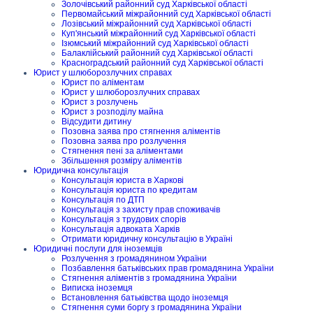
Золочівський районний суд Харківської області
Первомайський міжрайонний суд Харківської області
Лозівський міжрайонний суд Харківської області
Куп'янський міжрайонний суд Харківської області
Ізюмський міжрайонний суд Харківської області
Балаклійський районний суд Харківської області
Красноградський районний суд Харківської області
Юрист у шлюборозлучних справах
Юрист по аліментам
Юрист у шлюборозлучних справах
Юрист з розлучень
Юрист з розподілу майна
Відсудити дитину
Позовна заява про стягнення аліментів
Позовна заява про розлучення
Стягнення пені за аліментами
Збільшення розміру аліментів
Юридична консультація
Консультація юриста в Харкові
Консультація юриста по кредитам
Консультація по ДТП
Консультація з захисту прав споживачів
Консультація з трудових спорів
Консультація адвоката Харків
Отримати юридичну консультацію в Україні
Юридичні послуги для іноземців
Розлучення з громадянином України
Позбавлення батьківських прав громадянина України
Стягнення аліментів з громадянина України
Виписка іноземця
Встановлення батьківства щодо іноземця
Стягнення суми боргу з громадянина України