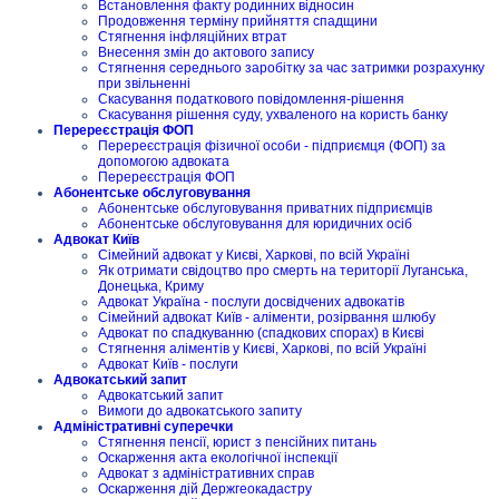
Встановлення факту родинних відносин
Продовження терміну прийняття спадщини
Стягнення інфляційних втрат
Внесення змін до актового запису
Стягнення середнього заробітку за час затримки розрахунку
при звільненні
Скасування податкового повідомлення-рішення
Скасування рішення суду, ухваленого на користь банку
Перереєстрація ФОП
Перереєстрація фізичної особи - підприємця (ФОП) за
допомогою адвоката
Перереєстрація ФОП
Абонентське обслуговування
Абонентське обслуговування приватних підприємців
Абонентське обслуговування для юридичних осіб
Адвокат Київ
Сімейний адвокат у Києві, Харкові, по всій Україні
Як отримати свідоцтво про смерть на території Луганська,
Донецька, Криму
Адвокат Україна - послуги досвідчених адвокатів
Сімейний адвокат Київ - аліменти, розірвання шлюбу
Адвокат по спадкуванню (спадкових спорах) в Києві
Стягнення аліментів у Києві, Харкові, по всій Україні
Адвокат Київ - послуги
Адвокатський запит
Адвокатський запит
Вимоги до адвокатського запиту
Адміністративні суперечки
Стягнення пенсії, юрист з пенсійних питань
Оскарження акта екологічної інспекції
Адвокат з адміністративних справ
Оскарження дій Держгеокадастру