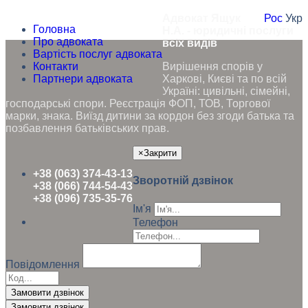
Адвокат Ящук
Рос
Укр
Головна
Н.А. - юридичні послуги
Про адвоката
всіх видів
Вартість послуг адвоката
Контакти
Вирішення спорів у
Партнери адвоката
Харкові, Києві та по всій
Україні: цивільні, сімейні,
господарські спори. Реєстрація ФОП, ТОВ, Торгової
марки, знака. Виїзд дитини за кордон без згоди батька та
позбавлення батьківських прав.
×
Закрити
+38 (063) 374-43-13
Зворотній дзвінок
+38 (066) 744-54-43
+38 (096) 735-35-76
Ім'я
Телефон
Повідомлення
Замовити дзвінок