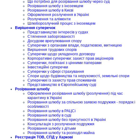
Що потрібно для розірвання шлюбу через суд
Розірвання шлюбу з іноземцем
Розірвання шлюбу в Києві
Оформлення розлучення в Україні
Розлучення та аліменти
Шлюборозлучний процес з іноземцем
Вирішення суперечок
Представництво інтересів у судах
Стягнення заборгованості
Досудове врегулювання спору
Суперечки з органами влади, податковою, митницею
Вирішення трудових спорів
Суперечки щодо укладеного договору
Корпоративні суперечки: захист прав акціонерів
Суперечки, пов'язані з цінними паперами
Інвестиційні суперечки
Суперечки у сфері страхування
Спори щодо будівництва та нерухомості, земельні спори
Суперечкиі із захисту прав споживачів
Представництво в Європейському суді
Розірвання шлюбу
Оформлення розірвання шлюбу (розлучення) під час
карантину в Україні
Розірвання шлюбу за спільною заявою подружжя - порядок і
особливості
Розірвання шлюбу в РАЦСі
Розірвання шлюбу в суді
Розірвання шлюбу без присутності в Україні
Консультація з розлучення подружжя
Розірвання шлюбу з дітьми
Розірвання шлюбу та розподіл майна
Реєстрація ТОВ, СПД у Харкові