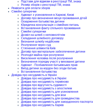
Підстави для відмови в реєстрації ТМ, знака
Розмір зборів з реєстрації ТМ, знака
Реквізити для оплати зборів
Сімейні суперечки
Адвокат з усиновлення в Харкові, Києві
Договір про визначення місця проживання дітей
Оскарження батьківства дитини
Юридична консультація з сімейних питань
Встановлення факту спільного проживання
Сімейні суперечки
Дозвіл на шлюб з неповнолітнім
Складання шлюбного договору
Визнання шлюбу недійсним
Розлучення через суд
Стягнення аліментів Київ
Договір про матеріальне забезпечення дитини
Розподіл майна при розлученні
Виселення чоловіка після розлучення
Визначення порядку участі у вихованні дитини
Адвокат - Позбавлення батьківських прав
Виїзд дитини за кордон без згоди батька
Встановлення батьківства
Довідка про несудимість в Україні
Довідка про несудимість в Україні
Довідка про несудимість терміново
Довідка про відсутність судимості
Довідка про несудимість з апостилем
Довідка про несудимість для усиновлення
Довідка про несудимість для візи
Довідка про несудимість для громадянства
Довідка про несудимість для закордонного паспорта
Довідка про несудимість Харків