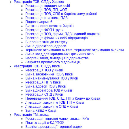
Реєстрація ТОВ, СПД у Харкові
Реєстрація юридичних осіб
Реєстрація ТОВ, ПП, ФОП
Реєстрація ТОВ, СПД в Харківському районі
Реєстрація платника ПДВ
Подача Форми 6
Виготовлення печаток Харків
Реєстрація ФОП I групи
Реєстрація ТОВ, фірми, ПДВ і єдиний податок
Реєстрація фізичних осіб-підприємців
Внесення змін до статуту
Зміна директора, адреси
Термінове отримання витяга, термінове отримання виписки
Зміна квед для юридичних і фізичних осіб
Реорганізація, ліквідація підприємства
Закриття приватного підприємця
Реєстрація ТОВ, СПД у Києві
Реєстрація ТОВ у Києві
Зміна засновника ТОВ у Києві
Зміна найменування ТОВ у Києві
Реєстрація ПП у Києві
Зміна адреси ТОВ у Києві
Зміна директора ТОВ у Києві
Реєстрація СПД у Києві
Переведення ТОВ, СПД, ПП з Криму до Києва
Ліквідація, закриття ТОВ, ПП у Києві
Ліквідація, закриття СПД у Києві
Зміна КВЕД у Києві
Реєстрація ТМ, знака
Реєстрація торгової марки, знака - Київ
Платіж за дії в ЄДРПОУ
Вартість реєстрації торгової марки