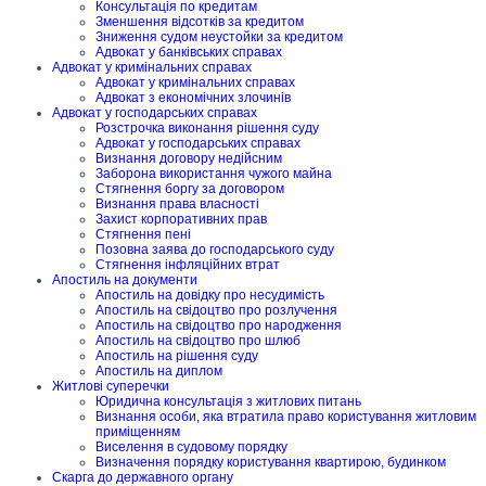
Консультація по кредитам
Зменшення відсотків за кредитом
Зниження судом неустойки за кредитом
Адвокат у банківських справах
Адвокат у кримінальних справах
Адвокат у кримінальних справах
Адвокат з економічних злочинів
Адвокат у господарських справах
Розстрочка виконання рішення суду
Адвокат у господарських справах
Визнання договору недійсним
Заборона використання чужого майна
Стягнення боргу за договором
Визнання права власності
Захист корпоративних прав
Стягнення пені
Позовна заява до господарського суду
Стягнення інфляційних втрат
Апостиль на документи
Апостиль на довідку про несудимість
Апостиль на свідоцтво про розлучення
Апостиль на свідоцтво про народження
Апостиль на свідоцтво про шлюб
Апостиль на рішення суду
Апостиль на диплом
Житлові суперечки
Юридична консультація з житлових питань
Визнання особи, яка втратила право користування житловим
приміщенням
Виселення в судовому порядку
Визначення порядку користування квартирою, будинком
Скарга до державного органу