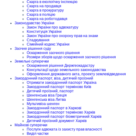
Скарга в екологічну інспекцію
Скарга на продавця
Скарга в прокуратуру
Скарга в поліцію
Скарга на роботодавця
Законодавство України
Закон України про адвокатуру
Конституція України
Закон України про охорону прав на знаки
Спадкування
Сімейний кодекс України
Заочне рішення суду
Оскарження заочного рішення
Розміри зборів щодо оскарження заочного рішення
Земельні суперечки
Оскарження рішення Держгеокадастру
Консультації щодо земельного законодавства
Оформлення державного акта, проекту землевідведення
Закордонний паспорт, віза, дитячий проїзний
Отримати закордонний паспорт Україна
Закордонний паспорт терміново Київ
Дитячий проїзний, паспорт
Шенгенська віза Греція
Шенгенська віза Литва
Мультивіза шенген
Закордонний паспорт в Харкові
Закордонний паспорт терміново Харків
Закордонний паспорт біометричний Харків
Дитячий проїзний документ Харків
Майнові суперечки
Послуги адвоката із захисту прав власності
Виділ частки