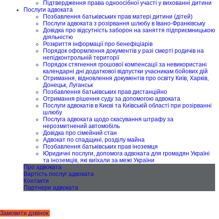
Підтвердження права одноосібної участі у вихованні дитини
Послуги адвоката
Позбавлення батьківських прав матері дитини (дітей)
Послуги адвоката з розірвання шлюбу в Івано-Франківську
Довідка про відсутність заборон на заняття підприємницькою
діяльністю
Розкриття інформації про бенефіціарів
Порядок оформлення документів у разі смерті родичів на
непідконтрольній території
Порядок стягнення грошової компенсації за невикористані
календарні дні додаткової відпустки учасникам бойових дій
Отримання, відновлення документів про освіту Київ, Харків,
Донецьк, Луганськ
Позбавлення батьківських прав дистанційно
Отримання рішення суду за допомогою адвоката
Послуги адвокатів в Києві та Київській області при розірванні
шлюбу
Послуга адвоката щодо скасування штрафу за
нерозмитнений автомобіль
Довідка про сімейний стан
Адвокат по спадщині, розділу майна
Позбавлення батьківських прав іноземця
Юридичні послуги, допомога адвоката для громадян Україні
та іноземців, які виїхали за межі України
Про адвоката
Вартість послуг адвоката
Контакти
Партнери адвоката
Замовити дзвінок