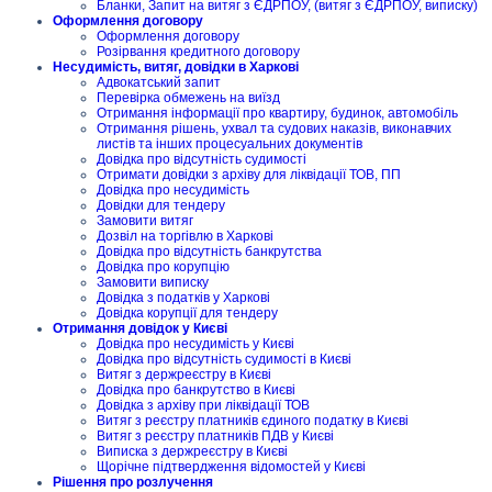
Бланки, Запит на витяг з ЄДРПОУ, (витяг з ЄДРПОУ, виписку)
Оформлення договору
Оформлення договору
Розірвання кредитного договору
Несудимість, витяг, довідки в Харкові
Адвокатський запит
Перевірка обмежень на виїзд
Отримання інформації про квартиру, будинок, автомобіль
Отримання рішень, ухвал та судових наказів, виконавчих
листів та інших процесуальних документів
Довідка про відсутність судимості
Отримати довідки з архіву для ліквідації ТОВ, ПП
Довідка про несудимість
Довідки для тендеру
Замовити витяг
Дозвіл на торгівлю в Харкові
Довідка про відсутність банкрутства
Довідка про корупцію
Замовити виписку
Довідка з податків у Харкові
Довідка корупції для тендеру
Отримання довідок у Києві
Довідка про несудимість у Києві
Довідка про відсутність судимості в Києві
Витяг з держреєстру в Києві
Довідка про банкрутство в Києві
Довідка з архіву при ліквідації ТОВ
Витяг з реєстру платників єдиного податку в Києві
Витяг з реєстру платників ПДВ у Києві
Виписка з держреєстру в Києві
Щорічне підтвердження відомостей у Києві
Рішення про розлучення