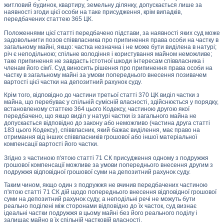
житловий будинок, квартиру, земельну ділянку, допускається лише за
наявності згоди цієї особи на таке присудження, крім випадків,
передбачених статтею 365 ЦК.
Положеннями цієї статті передбачено підстави, за наявності яких суд може
задовольнити позов співвласника про припинення права особи на частку в
загальному майні, якщо: частка незначна і не може бути виділена в натурі;
річ є неподільною; спільне володіння і користування майном неможливе;
таке припинення не завдасть істотної шкоди інтересам співвласника і
членам його сім'ї. Суд виносить рішення про припинення права особи на
частку в загальному майні за умови попереднього внесення позивачем
вартості цієї частки на депозитний рахунок суду.
Крім того, відповідно до частини третьої статті 370 ЦК виділ частки з
майна, що перебуває у спільній сумісній власності, здійснюється у порядку,
встановленому статтею 364 цього Кодексу, частиною другою якої
передбачено, що якщо виділ у натурі частки із загального майна не
допускається відповідно до закону або неможливо (частина друга статті
183 цього Кодексу), співвласник, який бажає виділення, має право на
отримання від інших співвласників грошової або іншої матеріальної
компенсації вартості його частки.
Згідно з частиною п'ятою статті 71 СК присудження одному з подружжя
грошової компенсації можливе за умови попереднього внесення другим з
подружжя відповідної грошової суми на депозитний рахунок суду.
Таким чином, якщо один з подружжя не вчинив передбачених частиною
п'ятою статті 71 СК дій щодо попереднього внесення відповідної грошової
суми на депозитний рахунок суду, а неподільні речі не можуть бути
реально поділені між сторонами відповідно до їх часток, суд визнає
ідеальні частки подружжя в цьому майні без його реального поділу і
залишає майно в їх спільній частковій власності.