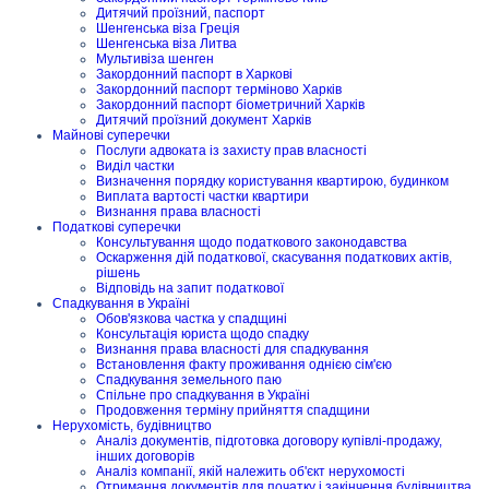
Дитячий проїзний, паспорт
Шенгенська віза Греція
Шенгенська віза Литва
Мультивіза шенген
Закордонний паспорт в Харкові
Закордонний паспорт терміново Харків
Закордонний паспорт біометричний Харків
Дитячий проїзний документ Харків
Майнові суперечки
Послуги адвоката із захисту прав власності
Виділ частки
Визначення порядку користування квартирою, будинком
Виплата вартості частки квартири
Визнання права власності
Податкові суперечки
Консультування щодо податкового законодавства
Оскарження дій податкової, скасування податкових актів,
рішень
Відповідь на запит податкової
Спадкування в Україні
Обов'язкова частка у спадщині
Консультація юриста щодо спадку
Визнання права власності для спадкування
Встановлення факту проживання однією сім'єю
Спадкування земельного паю
Спільне про спадкування в Україні
Продовження терміну прийняття спадщини
Нерухомість, будівництво
Аналіз документів, підготовка договору купівлі-продажу,
інших договорів
Аналіз компанії, якій належить об'єкт нерухомості
Отримання документів для початку і закінчення будівництва