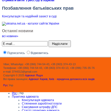
Отримати витяг з реєстру в Харкові
Позбавлення батьківських прав
Консультація та надійний захист в суд
і
Останні новини
всі новини»
Підписатись
Відмовитись
Viber, WhatsApp: +38 (066) 744-54-43, +38 (063) 374-43-13
Телефони: +38 (066) 744-54-43, +38 (063) 374-43-13, +38 (096) 735-35-76
e-mail: 3744313@gmail.com
Copyright © 2025
Адвокат Ящук
Всі права захищені.
Адвокат Харків, Київ - юридична допомога всіх видів
Рус
Укр
Рос
| Укр
Практика адвоката
Консультація адвоката
Стягнення заробітної плати
Скасування штрафу ДПС
Статті і практика адвоката