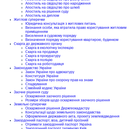
Апостиль на свідоцтво про народження
Апостиль на свідоцтво про шлюб
Апостиль на рішення суду
Апостиль на диплом
Житлові суперечки
Юридична консультація з житлових питань
Визнання особи, яка втратила право користування житловим
приміщенням
Виселення в судовому порядку
Визначення порядку користування квартирою, будинком
Скарга до державного органу
Скарга в екологічну інспекцію
Скарга на продавця
Скарга в прокуратуру
Скарга в поліцію
Скарга на роботодавця
Законодавство України
Закон України про адвокатуру
Конституція України
Закон України про охорону прав на знаки
Спадкування
Сімейний кодекс України
Заочне рішення суду
Оскарження заочного рішення
Розміри зборів щодо оскарження заочного рішення
Земельні суперечки
Оскарження рішення Держгеокадастру
Консультації щодо земельного законодавства
Оформлення державного акта, проекту землевідведення
Закордонний паспорт, віза, дитячий проїзний
Отримати закордонний паспорт Україна
Закордонний паспорт терміново Київ