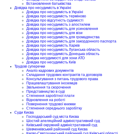
Встановлення батьківства
Довідка про несудимість в Україні
Довідка про несудимість в Україні
Довідка про несудимість терміново
Довідка про відсутність судимості
Довідка про несудимість з апостилем
Довідка про несудимість для усиновлення
Довідка про несудимість для візи
Довідка про несудимість для громадянства
Довідка про несудимість для закордонного паспорта
Довідка про несудимість Харків
Довідка про несудимість Луганська область
Довідка про несудимість Донецька область
Довідка несудимості для зони АТО
Довідка про несудимість Київ
Трудові суперечки
Аналіз кадрових документів
Складання трудових контрактів та договорів
Консультування з питань трудового права
Працевлаштування іноземців
Звільнення та скорочення
Представництво в суді
Стягнення заробітної плати
Відновлення на роботі
Повернення трудової книжки
Стягнення середнього заробітку
Суди Києва
Господарський суд міста Києва
Шостий апеляційний адміністративний суд
Київський окружний адміністративний суд
Шевченківський районний суд Києва
Києво-Святошинський районний суд Київської області