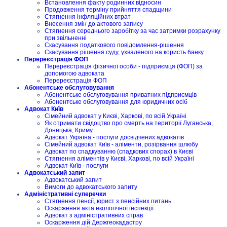
Встановлення факту родинних відносин
Продовження терміну прийняття спадщини
Стягнення інфляційних втрат
Внесення змін до актового запису
Стягнення середнього заробітку за час затримки розрахунку
при звільненні
Скасування податкового повідомлення-рішення
Скасування рішення суду, ухваленого на користь банку
Перереєстрація ФОП
Перереєстрація фізичної особи - підприємця (ФОП) за
допомогою адвоката
Перереєстрація ФОП
Абонентське обслуговування
Абонентське обслуговування приватних підприємців
Абонентське обслуговування для юридичних осіб
Адвокат Київ
Сімейний адвокат у Києві, Харкові, по всій Україні
Як отримати свідоцтво про смерть на території Луганська,
Донецька, Криму
Адвокат Україна - послуги досвідчених адвокатів
Сімейний адвокат Київ - аліменти, розірвання шлюбу
Адвокат по спадкуванню (спадкових спорах) в Києві
Стягнення аліментів у Києві, Харкові, по всій Україні
Адвокат Київ - послуги
Адвокатський запит
Адвокатський запит
Вимоги до адвокатського запиту
Адміністративні суперечки
Стягнення пенсії, юрист з пенсійних питань
Оскарження акта екологічної інспекції
Адвокат з адміністративних справ
Оскарження дій Держгеокадастру