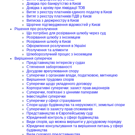
Довідка про банкрутство в Києві
Довідка з архіву при ліквідації ТОВ
Витяг з реєстру платників єдиного податку в Києві
Витяг з реєстру платників ПДВ у Києві
Виписка з держреєстру в Києві
Щорічне підтвердження відомостей у Києві
Рішення про розлучення
Що потрібно для розірвання шлюбу через суд
Розірвання шлюбу з іноземцем
Розірвання шлюбу в Києві
Оформлення розлучення в Україні
Розлучення та аліменти
Шлюборозлучний процес з іноземцем
Вирішення суперечок
Представництво інтересів у судах
Стягнення заборгованості
Досудове врегулювання спору
Суперечки з органами влади, податковою, митницею
Вирішення трудових спорів
Суперечки щодо укладеного договору
Корпоративні суперечки: захист прав акціонерів
Суперечки, пов'язані з цінними паперами
Інвестиційні суперечки
Суперечки у сфері страхування
Спори щодо будівництва та нерухомості, земельні спори
Суперечкиі із захисту прав споживачів
Представництво в Європейському суді
Юридичний контроль у сфері будівництва
Види спорів, що можна вирішити у досудовому порядку
Юридичне консультування та вирішення питань у сфері
будівництва
Види судового представництва