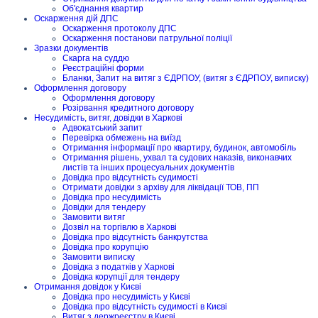
Об'єднання квартир
Оскарження дій ДПС
Оскарження протоколу ДПС
Оскарження постанови патрульної поліції
Зразки документів
Скарга на суддю
Реєстраційні форми
Бланки, Запит на витяг з ЄДРПОУ, (витяг з ЄДРПОУ, виписку)
Оформлення договору
Оформлення договору
Розірвання кредитного договору
Несудимість, витяг, довідки в Харкові
Адвокатський запит
Перевірка обмежень на виїзд
Отримання інформації про квартиру, будинок, автомобіль
Отримання рішень, ухвал та судових наказів, виконавчих
листів та інших процесуальних документів
Довідка про відсутність судимості
Отримати довідки з архіву для ліквідації ТОВ, ПП
Довідка про несудимість
Довідки для тендеру
Замовити витяг
Дозвіл на торгівлю в Харкові
Довідка про відсутність банкрутства
Довідка про корупцію
Замовити виписку
Довідка з податків у Харкові
Довідка корупції для тендеру
Отримання довідок у Києві
Довідка про несудимість у Києві
Довідка про відсутність судимості в Києві
Витяг з держреєстру в Києві