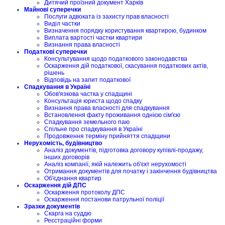
Дитячий проїзний документ Харків
Майнові суперечки
Послуги адвоката із захисту прав власності
Виділ частки
Визначення порядку користування квартирою, будинком
Виплата вартості частки квартири
Визнання права власності
Податкові суперечки
Консультування щодо податкового законодавства
Оскарження дій податкової, скасування податкових актів,
рішень
Відповідь на запит податкової
Спадкування в Україні
Обов'язкова частка у спадщині
Консультація юриста щодо спадку
Визнання права власності для спадкування
Встановлення факту проживання однією сім'єю
Спадкування земельного паю
Спільне про спадкування в Україні
Продовження терміну прийняття спадщини
Нерухомість, будівництво
Аналіз документів, підготовка договору купівлі-продажу,
інших договорів
Аналіз компанії, якій належить об'єкт нерухомості
Отримання документів для початку і закінчення будівництва
Об'єднання квартир
Оскарження дій ДПС
Оскарження протоколу ДПС
Оскарження постанови патрульної поліції
Зразки документів
Скарга на суддю
Реєстраційні форми