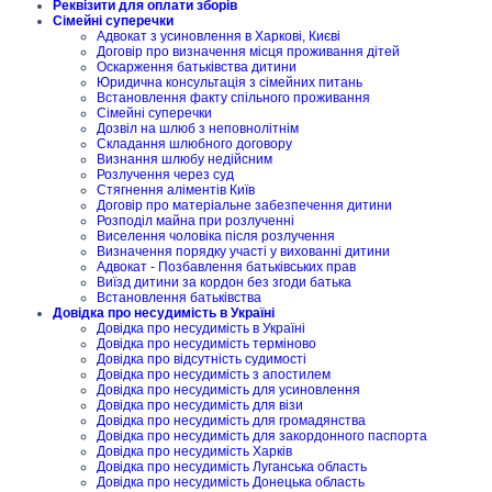
Реквізити для оплати зборів
Сімейні суперечки
Адвокат з усиновлення в Харкові, Києві
Договір про визначення місця проживання дітей
Оскарження батьківства дитини
Юридична консультація з сімейних питань
Встановлення факту спільного проживання
Сімейні суперечки
Дозвіл на шлюб з неповнолітнім
Складання шлюбного договору
Визнання шлюбу недійсним
Розлучення через суд
Стягнення аліментів Київ
Договір про матеріальне забезпечення дитини
Розподіл майна при розлученні
Виселення чоловіка після розлучення
Визначення порядку участі у вихованні дитини
Адвокат - Позбавлення батьківських прав
Виїзд дитини за кордон без згоди батька
Встановлення батьківства
Довідка про несудимість в Україні
Довідка про несудимість в Україні
Довідка про несудимість терміново
Довідка про відсутність судимості
Довідка про несудимість з апостилем
Довідка про несудимість для усиновлення
Довідка про несудимість для візи
Довідка про несудимість для громадянства
Довідка про несудимість для закордонного паспорта
Довідка про несудимість Харків
Довідка про несудимість Луганська область
Довідка про несудимість Донецька область