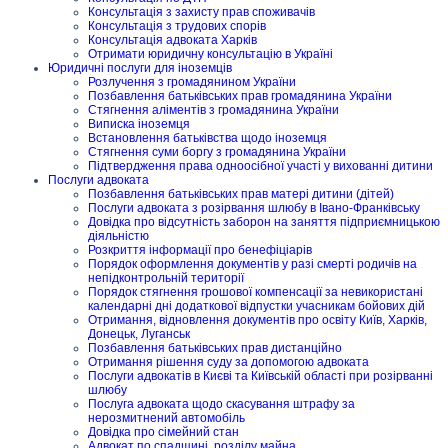
Консультація з захисту прав споживачів
Консультація з трудових спорів
Консультація адвоката Харків
Отримати юридичну консультацію в Україні
Юридичні послуги для іноземців
Розлучення з громадянином України
Позбавлення батьківських прав громадянина України
Стягнення аліментів з громадянина України
Виписка іноземця
Встановлення батьківства щодо іноземця
Стягнення суми боргу з громадянина України
Підтвердження права одноосібної участі у вихованні дитини
Послуги адвоката
Позбавлення батьківських прав матері дитини (дітей)
Послуги адвоката з розірвання шлюбу в Івано-Франківську
Довідка про відсутність заборон на заняття підприємницькою
діяльністю
Розкриття інформації про бенефіціарів
Порядок оформлення документів у разі смерті родичів на
непідконтрольній території
Порядок стягнення грошової компенсації за невикористані
календарні дні додаткової відпустки учасникам бойових дій
Отримання, відновлення документів про освіту Київ, Харків,
Донецьк, Луганськ
Позбавлення батьківських прав дистанційно
Отримання рішення суду за допомогою адвоката
Послуги адвокатів в Києві та Київській області при розірванні
шлюбу
Послуга адвоката щодо скасування штрафу за
нерозмитнений автомобіль
Довідка про сімейний стан
Адвокат по спадщині, розділу майна