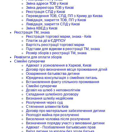
Зміна адреси ТОВ у Києві
Зміна директора ТОВ у Києві
Реєстрація СПД у Києві
Переведення ТОВ, СПД, ПП з Криму до Києва
Ліквідація, закриття ТОВ, ПП у Києві
Ліквідація, закриття СПД у Києві
Зміна КВЕД у Києві
Реєстрація ТМ, знака
Реєстрація торгової марки, знака - Київ
Платіж за дії в ЄДРПОУ
Вартість реєстрації торгової марки
Підстави для відмови в реєстрації ТМ, знака
Розмір зборів з реєстрації ТМ, знака
Реквізити для оплати зборів
Сімейні суперечки
Адвокат з усиновлення в Харкові, Києві
Договір про визначення місця проживання дітей
Оскарження батьківства дитини
Юридична консультація з сімейних питань
Встановлення факту спільного проживання
Сімейні суперечки
Дозвіл на шлюб з неповнолітнім
Складання шлюбного договору
Визнання шлюбу недійсним
Розлучення через суд
Стягнення аліментів Київ
Договір про матеріальне забезпечення дитини
Розподіл майна при розлученні
Виселення чоловіка після розлучення
Визначення порядку участі у вихованні дитини
Адвокат - Позбавлення батьківських прав
Виїзд дитини за кордон без згоди батька