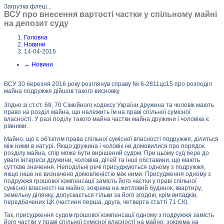
Загрузка флеш...
ВСУ про внесення вартості частки у спільному майні
на депозит суду
Головна
Новини
14-04-2016
←
Новини
ВСУ 30 березня 2016 року розглянув справу № 6-2811цс15 про розподіл
майна подружжя дійшов такого висновку.
Згідно зі ст.ст. 69, 70 Сімейного кодексу України дружина та чоловік мають
право на розділ майна, що належить їм на праві спільної сумісної
власності. У разі поділу такого майна частки майна дружини і чоловіка є
рівними.
Майно, що є об'єктом права спільної сумісної власності подружжя, ділиться
між ними в натурі. Якщо дружина і чоловік не домовилися про порядок
розділу майна, спір може бути вирішений судом. При цьому суд бере до
уваги інтереси дружини, чоловіка, дітей та інші обставини, що мають
суттєве значення. Неподільні речі присуджуються одному з подружжя,
якщо інше не визначено домовленістю між ними. Присудження одному з
подружжя грошової компенсації замість його частки у праві спільної
сумісної власності на майно, зокрема на житловий будинок, квартиру,
земельну ділянку, допускається тільки за його згодою, крім випадків,
передбачених ЦК (частини перша, друга, четверта статті 71 СК).
Так, присудження судом грошової компенсації одному з подружжя замість
його частки у праві спільної сумісної власності на майно, зокрема на