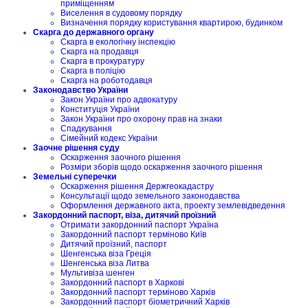
приміщенням
Виселення в судовому порядку
Визначення порядку користування квартирою, будинком
Скарга до державного органу
Скарга в екологічну інспекцію
Скарга на продавця
Скарга в прокуратуру
Скарга в поліцію
Скарга на роботодавця
Законодавство України
Закон України про адвокатуру
Конституція України
Закон України про охорону прав на знаки
Спадкування
Сімейний кодекс України
Заочне рішення суду
Оскарження заочного рішення
Розміри зборів щодо оскарження заочного рішення
Земельні суперечки
Оскарження рішення Держгеокадастру
Консультації щодо земельного законодавства
Оформлення державного акта, проекту землевідведення
Закордонний паспорт, віза, дитячий проїзний
Отримати закордонний паспорт Україна
Закордонний паспорт терміново Київ
Дитячий проїзний, паспорт
Шенгенська віза Греція
Шенгенська віза Литва
Мультивіза шенген
Закордонний паспорт в Харкові
Закордонний паспорт терміново Харків
Закордонний паспорт біометричний Харків