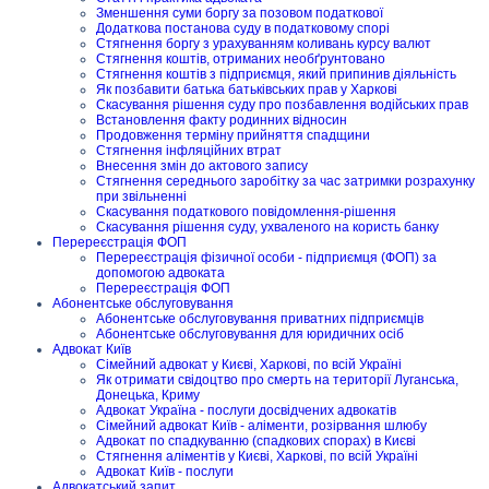
Зменшення суми боргу за позовом податкової
Додаткова постанова суду в податковому спорі
Стягнення боргу з урахуванням коливань курсу валют
Стягнення коштів, отриманих необґрунтовано
Стягнення коштів з підприємця, який припинив діяльність
Як позбавити батька батьківських прав у Харкові
Скасування рішення суду про позбавлення водійських прав
Встановлення факту родинних відносин
Продовження терміну прийняття спадщини
Стягнення інфляційних втрат
Внесення змін до актового запису
Стягнення середнього заробітку за час затримки розрахунку
при звільненні
Скасування податкового повідомлення-рішення
Скасування рішення суду, ухваленого на користь банку
Перереєстрація ФОП
Перереєстрація фізичної особи - підприємця (ФОП) за
допомогою адвоката
Перереєстрація ФОП
Абонентське обслуговування
Абонентське обслуговування приватних підприємців
Абонентське обслуговування для юридичних осіб
Адвокат Київ
Сімейний адвокат у Києві, Харкові, по всій Україні
Як отримати свідоцтво про смерть на території Луганська,
Донецька, Криму
Адвокат Україна - послуги досвідчених адвокатів
Сімейний адвокат Київ - аліменти, розірвання шлюбу
Адвокат по спадкуванню (спадкових спорах) в Києві
Стягнення аліментів у Києві, Харкові, по всій Україні
Адвокат Київ - послуги
Адвокатський запит