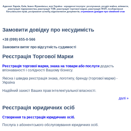
Адвокат Харків, Київ, Івано-Франківськ, вся Україна - юридичні послуги: розлучення, розділ майна, аліменти,
реєстрація підприємства, реєстрація ТОВ, реєстрація торгової марки, реєстрація ФОП, позбавлення
батьківських прав, розірвання шлюбу, відновлення документів,
отримання довідки про сімейний стан
Замовити довідку про несудимість
+38 (099) 655-0-566
Замовити витяг про відсутність судимості
Реєстрація Торгової Марки
Реєстрація торгової марки, знака на товари або послуги
додасть
впізнаваності і солідності Вашому бізнесу.
Якісна і швидка реєстрація знака, логотипу, бренду (торгової марки) -
Україна
Надійний захист Ваших прав інтелектуальної власності.
далі »
Реєстрація юридичних осіб
Створення та реєстрація юридичних осіб
.
Послуга з абонентського обслуговування юридичних осіб.