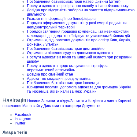
Позбавлення батьківських прав матері дитини (дітей)
Послуги адвоката з розірвання шлюбу в Івано-Франківську
Довідка про відсутність заборон на заняття підприємницькою
діяльністю
Розкриття інформації про бенефіціарів
Порядок оформлення документів у разі смерті родичів на
непідконтрольній території
Порядок стягнення грошової компенсації за невикористані
календарні дні додаткової відпустки учасникам бойових дій
Отримання, відновлення документів про освіту Київ, Харків,
Донецьк, Луганськ
Позбавлення батьківських прав дистанційно
Отримання рішення суду за допомогою адвоката
Послуги адвокатів в Києві та Київській області при розірванні
шлюбу
Послуга адвоката щодо скасування штрафу за
нерозмитнений автомобіль
Довідка про сімейний стан
Адвокат по спадщині, розділу майна
Позбавлення батьківських прав іноземця
Юридичні послуги, допомога адвоката для громадян Україні
та іноземців, які виїхали за межі України
Навігація
Новини
Залишити відгук/Запитати
Надіслати листа
Корисні
посилання
Мапа сайту
Дипломи та нагороди
Документи
Facebook
Instagram
Twitter
Хмара тегів