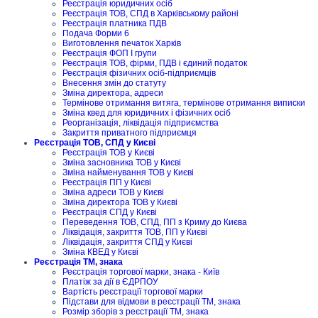
Реєстрація юридичних осіб
Реєстрація ТОВ, СПД в Харківському районі
Реєстрація платника ПДВ
Подача Форми 6
Виготовлення печаток Харків
Реєстрація ФОП I групи
Реєстрація ТОВ, фірми, ПДВ і єдиний податок
Реєстрація фізичних осіб-підприємців
Внесення змін до статуту
Зміна директора, адреси
Термінове отримання витяга, термінове отримання виписки
Зміна квед для юридичних і фізичних осіб
Реорганізація, ліквідація підприємства
Закриття приватного підприємця
Реєстрація ТОВ, СПД у Києві
Реєстрація ТОВ у Києві
Зміна засновника ТОВ у Києві
Зміна найменування ТОВ у Києві
Реєстрація ПП у Києві
Зміна адреси ТОВ у Києві
Зміна директора ТОВ у Києві
Реєстрація СПД у Києві
Переведення ТОВ, СПД, ПП з Криму до Києва
Ліквідація, закриття ТОВ, ПП у Києві
Ліквідація, закриття СПД у Києві
Зміна КВЕД у Києві
Реєстрація ТМ, знака
Реєстрація торгової марки, знака - Київ
Платіж за дії в ЄДРПОУ
Вартість реєстрації торгової марки
Підстави для відмови в реєстрації ТМ, знака
Розмір зборів з реєстрації ТМ, знака