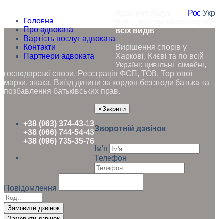
Адвокат Ящук
Рос
Укр
Головна
Н.А. - юридичні послуги
Про адвоката
всіх видів
Вартість послуг адвоката
Контакти
Вирішення спорів у
Партнери адвоката
Харкові, Києві та по всій
Україні: цивільні, сімейні,
господарські спори. Реєстрація ФОП, ТОВ, Торгової
марки, знака. Виїзд дитини за кордон без згоди батька та
позбавлення батьківських прав.
×
Закрити
+38 (063) 374-43-13
Зворотній дзвінок
+38 (066) 744-54-43
+38 (096) 735-35-76
Ім'я
Телефон
Повідомлення
Замовити дзвінок