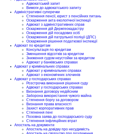
Адвокатський запит
Вимоги до адвокатського запиту
Адміністративні суперечки
Стягнення пенсії, юрист з пенсійних питань
Оскарження акта екологічної інспекції
Адвокат з адміністративних справ
Оскарження дій Держгеокадастру
Оскарження дій посадових осіб
Оскарження дій патрульної поліції (ДПС)
Оскарження рішення податкової інспекції
Адвокат по кредитам
Консультація по кредитам
Зменшення відсотків за кредитом
Зниження судом неустойки за кредитом
Адвокат у банківських справах
Адвокат у кримінальних справах
Адвокат у кримінальних справах
Адвокат з економічних злочинів
Адвокат у господарських справах
Розстрочка виконання рішення суду
Адвокат у господарських справах
Визнання договору недійсним
Заборона використання чужого майна
Стягнення боргу за договором
Визнання права власності
Захист корпоративних прав
Стягнення пені
Позовна заява до господарського суду
Стягнення інфляційних втрат
Апостиль на документи
Апостиль на довідку про несудимість
Апостиль на свідоцтво про розлучення