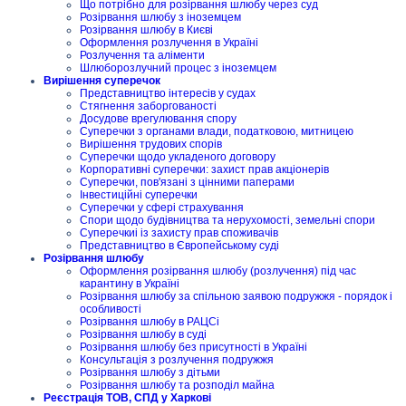
Що потрібно для розірвання шлюбу через суд
Розірвання шлюбу з іноземцем
Розірвання шлюбу в Києві
Оформлення розлучення в Україні
Розлучення та аліменти
Шлюборозлучний процес з іноземцем
Вирішення суперечок
Представництво інтересів у судах
Стягнення заборгованості
Досудове врегулювання спору
Суперечки з органами влади, податковою, митницею
Вирішення трудових спорів
Суперечки щодо укладеного договору
Корпоративні суперечки: захист прав акціонерів
Суперечки, пов'язані з цінними паперами
Інвестиційні суперечки
Суперечки у сфері страхування
Спори щодо будівництва та нерухомості, земельні спори
Суперечкиі із захисту прав споживачів
Представництво в Європейському суді
Розірвання шлюбу
Оформлення розірвання шлюбу (розлучення) під час
карантину в Україні
Розірвання шлюбу за спільною заявою подружжя - порядок і
особливості
Розірвання шлюбу в РАЦСі
Розірвання шлюбу в суді
Розірвання шлюбу без присутності в Україні
Консультація з розлучення подружжя
Розірвання шлюбу з дітьми
Розірвання шлюбу та розподіл майна
Реєстрація ТОВ, СПД у Харкові