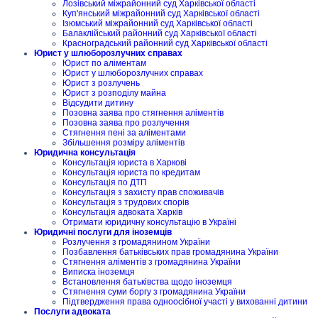
Лозівський міжрайонний суд Харківської області
Куп'янський міжрайонний суд Харківської області
Ізюмський міжрайонний суд Харківської області
Балаклійський районний суд Харківської області
Красноградський районний суд Харківської області
Юрист у шлюборозлучних справах
Юрист по аліментам
Юрист у шлюборозлучних справах
Юрист з розлучень
Юрист з розподілу майна
Відсудити дитину
Позовна заява про стягнення аліментів
Позовна заява про розлучення
Стягнення пені за аліментами
Збільшення розміру аліментів
Юридична консультація
Консультація юриста в Харкові
Консультація юриста по кредитам
Консультація по ДТП
Консультація з захисту прав споживачів
Консультація з трудових спорів
Консультація адвоката Харків
Отримати юридичну консультацію в Україні
Юридичні послуги для іноземців
Розлучення з громадянином України
Позбавлення батьківських прав громадянина України
Стягнення аліментів з громадянина України
Виписка іноземця
Встановлення батьківства щодо іноземця
Стягнення суми боргу з громадянина України
Підтвердження права одноосібної участі у вихованні дитини
Послуги адвоката