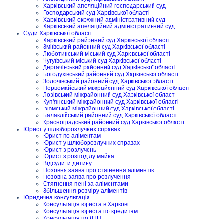
Харківський апеляційний господарський суд
Господарський суд Харківської області
Харківський окружний адміністративний суд
Харківський апеляційний адміністративний суд
Суди Харківської області
Харківський районний суд Харківської області
Зміївський районний суд Харківської області
Люботинський міський суд Харківської області
Чугуївський міський суд Харківської області
Дергачівський районний суд Харківської області
Богодухівський районний суд Харківської області
Золочівський районний суд Харківської області
Первомайський міжрайонний суд Харківської області
Лозівський міжрайонний суд Харківської області
Куп'янський міжрайонний суд Харківської області
Ізюмський міжрайонний суд Харківської області
Балаклійський районний суд Харківської області
Красноградський районний суд Харківської області
Юрист у шлюборозлучних справах
Юрист по аліментам
Юрист у шлюборозлучних справах
Юрист з розлучень
Юрист з розподілу майна
Відсудити дитину
Позовна заява про стягнення аліментів
Позовна заява про розлучення
Стягнення пені за аліментами
Збільшення розміру аліментів
Юридична консультація
Консультація юриста в Харкові
Консультація юриста по кредитам
Консультація по ДТП