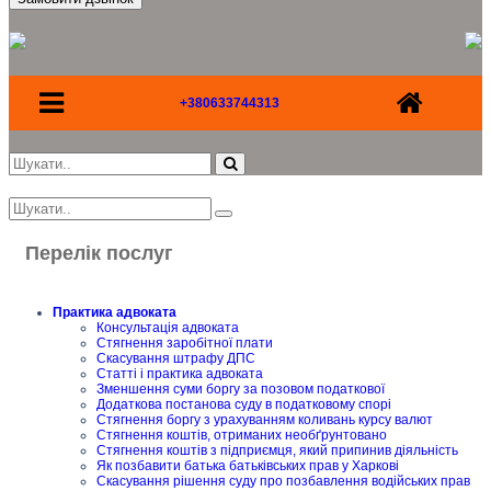
+380633744313
Перелік послуг
Практика адвоката
Консультація адвоката
Стягнення заробітної плати
Скасування штрафу ДПС
Статті і практика адвоката
Зменшення суми боргу за позовом податкової
Додаткова постанова суду в податковому спорі
Стягнення боргу з урахуванням коливань курсу валют
Стягнення коштів, отриманих необґрунтовано
Стягнення коштів з підприємця, який припинив діяльність
Як позбавити батька батьківських прав у Харкові
Скасування рішення суду про позбавлення водійських прав