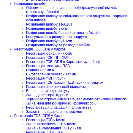
Розірвання шлюбу
Оформлення розірвання шлюбу (розлучення) під час
карантину в Україні
Розірвання шлюбу за спільною заявою подружжя - порядок і
особливості
Розірвання шлюбу в РАЦСі
Розірвання шлюбу в суді
Розірвання шлюбу без присутності в Україні
Консультація з розлучення подружжя
Розірвання шлюбу з дітьми
Розірвання шлюбу та розподіл майна
Реєстрація ТОВ, СПД у Харкові
Реєстрація юридичних осіб
Реєстрація ТОВ, ПП, ФОП
Реєстрація ТОВ, СПД в Харківському районі
Реєстрація платника ПДВ
Подача Форми 6
Виготовлення печаток Харків
Реєстрація ФОП I групи
Реєстрація ТОВ, фірми, ПДВ і єдиний податок
Реєстрація фізичних осіб-підприємців
Внесення змін до статуту
Зміна директора, адреси
Термінове отримання витяга, термінове отримання виписки
Зміна квед для юридичних і фізичних осіб
Реорганізація, ліквідація підприємства
Закриття приватного підприємця
Реєстрація ТОВ, СПД у Києві
Реєстрація ТОВ у Києві
Зміна засновника ТОВ у Києві
Зміна найменування ТОВ у Києві
Реєстрація ПП у Києві