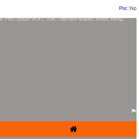
Рос
Укр
ори. Реєстрація ФОП, ТОВ, Торгової марки, знака. Виїзд