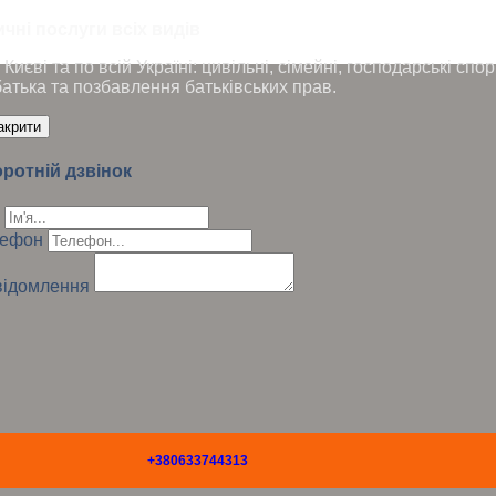
чні послуги всіх видів
Києві та по всій Україні: цивільні, сімейні, господарські сп
батька та позбавлення батьківських прав.
акрити
ротній дзвінок
лефон
ідомлення
+380633744313