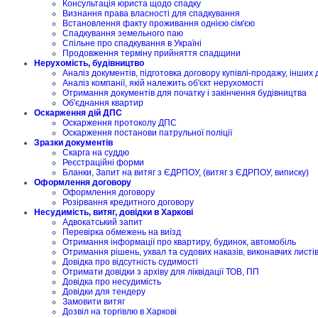
Консультація юриста щодо спадку
Визнання права власності для спадкування
Встановлення факту проживання однією сім'єю
Спадкування земельного паю
Спільне про спадкування в Україні
Продовження терміну прийняття спадщини
Нерухомість, будівництво
Аналіз документів, підготовка договору купівлі-продажу, інших 
Аналіз компанії, якій належить об'єкт нерухомості
Отримання документів для початку і закінчення будівництва
Об'єднання квартир
Оскарження дій ДПС
Оскарження протоколу ДПС
Оскарження постанови патрульної поліції
Зразки документів
Скарга на суддю
Реєстраційні форми
Бланки, Запит на витяг з ЄДРПОУ, (витяг з ЄДРПОУ, виписку)
Оформлення договору
Оформлення договору
Розірвання кредитного договору
Несудимість, витяг, довідки в Харкові
Адвокатський запит
Перевірка обмежень на виїзд
Отримання інформації про квартиру, будинок, автомобіль
Отримання рішень, ухвал та судових наказів, виконавчих листі
Довідка про відсутність судимості
Отримати довідки з архіву для ліквідації ТОВ, ПП
Довідка про несудимість
Довідки для тендеру
Замовити витяг
Дозвіл на торгівлю в Харкові