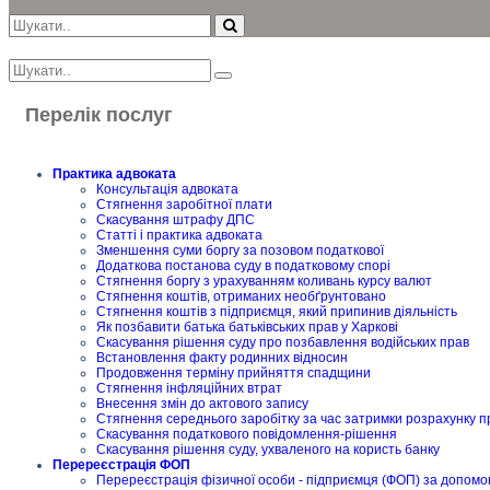
Перелік послуг
Практика адвоката
Консультація адвоката
Стягнення заробітної плати
Скасування штрафу ДПС
Статті і практика адвоката
Зменшення суми боргу за позовом податкової
Додаткова постанова суду в податковому спорі
Стягнення боргу з урахуванням коливань курсу валют
Стягнення коштів, отриманих необґрунтовано
Стягнення коштів з підприємця, який припинив діяльність
Як позбавити батька батьківських прав у Харкові
Скасування рішення суду про позбавлення водійських прав
Встановлення факту родинних відносин
Продовження терміну прийняття спадщини
Стягнення інфляційних втрат
Внесення змін до актового запису
Стягнення середнього заробітку за час затримки розрахунку п
Скасування податкового повідомлення-рішення
Скасування рішення суду, ухваленого на користь банку
Перереєстрація ФОП
Перереєстрація фізичної особи - підприємця (ФОП) за допомо