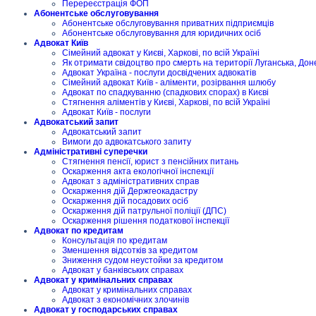
Перереєстрація ФОП
Абонентське обслуговування
Абонентське обслуговування приватних підприємців
Абонентське обслуговування для юридичних осіб
Адвокат Київ
Сімейний адвокат у Києві, Харкові, по всій Україні
Як отримати свідоцтво про смерть на території Луганська, Дон
Адвокат Україна - послуги досвідчених адвокатів
Сімейний адвокат Київ - аліменти, розірвання шлюбу
Адвокат по спадкуванню (спадкових спорах) в Києві
Стягнення аліментів у Києві, Харкові, по всій Україні
Адвокат Київ - послуги
Адвокатський запит
Адвокатський запит
Вимоги до адвокатського запиту
Адміністративні суперечки
Стягнення пенсії, юрист з пенсійних питань
Оскарження акта екологічної інспекції
Адвокат з адміністративних справ
Оскарження дій Держгеокадастру
Оскарження дій посадових осіб
Оскарження дій патрульної поліції (ДПС)
Оскарження рішення податкової інспекції
Адвокат по кредитам
Консультація по кредитам
Зменшення відсотків за кредитом
Зниження судом неустойки за кредитом
Адвокат у банківських справах
Адвокат у кримінальних справах
Адвокат у кримінальних справах
Адвокат з економічних злочинів
Адвокат у господарських справах