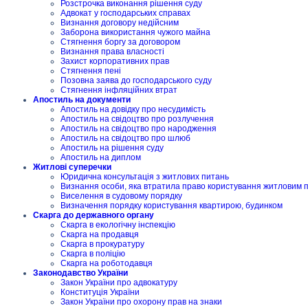
Розстрочка виконання рішення суду
Адвокат у господарських справах
Визнання договору недійсним
Заборона використання чужого майна
Стягнення боргу за договором
Визнання права власності
Захист корпоративних прав
Стягнення пені
Позовна заява до господарського суду
Стягнення інфляційних втрат
Апостиль на документи
Апостиль на довідку про несудимість
Апостиль на свідоцтво про розлучення
Апостиль на свідоцтво про народження
Апостиль на свідоцтво про шлюб
Апостиль на рішення суду
Апостиль на диплом
Житлові суперечки
Юридична консультація з житлових питань
Визнання особи, яка втратила право користування житловим
Виселення в судовому порядку
Визначення порядку користування квартирою, будинком
Скарга до державного органу
Скарга в екологічну інспекцію
Скарга на продавця
Скарга в прокуратуру
Скарга в поліцію
Скарга на роботодавця
Законодавство України
Закон України про адвокатуру
Конституція України
Закон України про охорону прав на знаки