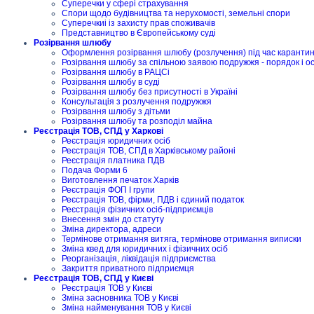
Суперечки у сфері страхування
Спори щодо будівництва та нерухомості, земельні спори
Суперечкиі із захисту прав споживачів
Представництво в Європейському суді
Розірвання шлюбу
Оформлення розірвання шлюбу (розлучення) під час карантину
Розірвання шлюбу за спільною заявою подружжя - порядок і о
Розірвання шлюбу в РАЦСі
Розірвання шлюбу в суді
Розірвання шлюбу без присутності в Україні
Консультація з розлучення подружжя
Розірвання шлюбу з дітьми
Розірвання шлюбу та розподіл майна
Реєстрація ТОВ, СПД у Харкові
Реєстрація юридичних осіб
Реєстрація ТОВ, СПД в Харківському районі
Реєстрація платника ПДВ
Подача Форми 6
Виготовлення печаток Харків
Реєстрація ФОП I групи
Реєстрація ТОВ, фірми, ПДВ і єдиний податок
Реєстрація фізичних осіб-підприємців
Внесення змін до статуту
Зміна директора, адреси
Термінове отримання витяга, термінове отримання виписки
Зміна квед для юридичних і фізичних осіб
Реорганізація, ліквідація підприємства
Закриття приватного підприємця
Реєстрація ТОВ, СПД у Києві
Реєстрація ТОВ у Києві
Зміна засновника ТОВ у Києві
Зміна найменування ТОВ у Києві