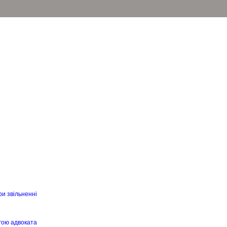
ри звільненні
гою адвоката