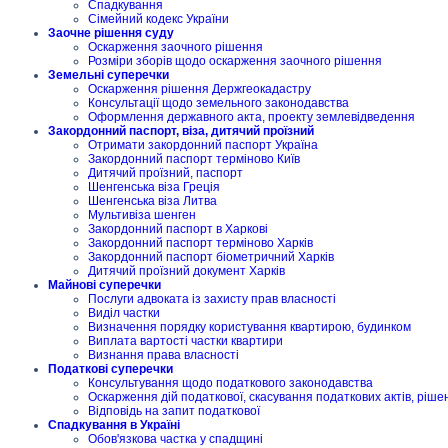
Спадкування
Сімейний кодекс України
Заочне рішення суду
Оскарження заочного рішення
Розміри зборів щодо оскарження заочного рішення
Земельні суперечки
Оскарження рішення Держгеокадастру
Консультації щодо земельного законодавства
Оформлення державного акта, проекту землевідведення
Закордонний паспорт, віза, дитячий проїзний
Отримати закордонний паспорт Україна
Закордонний паспорт терміново Київ
Дитячий проїзний, паспорт
Шенгенська віза Греція
Шенгенська віза Литва
Мультивіза шенген
Закордонний паспорт в Харкові
Закордонний паспорт терміново Харків
Закордонний паспорт біометричний Харків
Дитячий проїзний документ Харків
Майнові суперечки
Послуги адвоката із захисту прав власності
Виділ частки
Визначення порядку користування квартирою, будинком
Виплата вартості частки квартири
Визнання права власності
Податкові суперечки
Консультування щодо податкового законодавства
Оскарження дій податкової, скасування податкових актів, ріше
Відповідь на запит податкової
Спадкування в Україні
Обов'язкова частка у спадщині