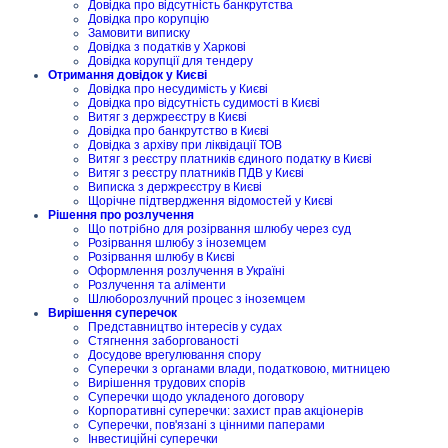
Довідка про відсутність банкрутства
Довідка про корупцію
Замовити виписку
Довідка з податків у Харкові
Довідка корупції для тендеру
Отримання довідок у Києві
Довідка про несудимість у Києві
Довідка про відсутність судимості в Києві
Витяг з держреєстру в Києві
Довідка про банкрутство в Києві
Довідка з архіву при ліквідації ТОВ
Витяг з реєстру платників єдиного податку в Києві
Витяг з реєстру платників ПДВ у Києві
Виписка з держреєстру в Києві
Щорічне підтвердження відомостей у Києві
Рішення про розлучення
Що потрібно для розірвання шлюбу через суд
Розірвання шлюбу з іноземцем
Розірвання шлюбу в Києві
Оформлення розлучення в Україні
Розлучення та аліменти
Шлюборозлучний процес з іноземцем
Вирішення суперечок
Представництво інтересів у судах
Стягнення заборгованості
Досудове врегулювання спору
Суперечки з органами влади, податковою, митницею
Вирішення трудових спорів
Суперечки щодо укладеного договору
Корпоративні суперечки: захист прав акціонерів
Суперечки, пов'язані з цінними паперами
Інвестиційні суперечки