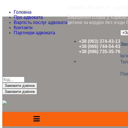
Адвокат Ящук Н.А. - юриди
Головна
Про адвоката
Вирішення спорів у Харкові, 
Вартість послуг адвоката
дитини за кордон без згоди 
Контакти
Партнери адвоката
×
З
+38 (063) 374-43-13
Зво
+38 (066) 744-54-43
+38 (096) 735-35-76
Ім'я
Те
Пов
Замовити дзвінок