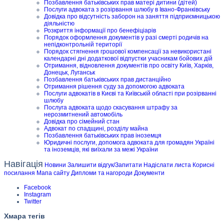
Позбавлення батьківських прав матері дитини (дітей)
Послуги адвоката з розірвання шлюбу в Івано-Франківську
Довідка про відсутність заборон на заняття підприємницькою
діяльністю
Розкриття інформації про бенефіціарів
Порядок оформлення документів у разі смерті родичів на
непідконтрольній території
Порядок стягнення грошової компенсації за невикористані
календарні дні додаткової відпустки учасникам бойових дій
Отримання, відновлення документів про освіту Київ, Харків,
Донецьк, Луганськ
Позбавлення батьківських прав дистанційно
Отримання рішення суду за допомогою адвоката
Послуги адвокатів в Києві та Київській області при розірванні
шлюбу
Послуга адвоката щодо скасування штрафу за
нерозмитнений автомобіль
Довідка про сімейний стан
Адвокат по спадщині, розділу майна
Позбавлення батьківських прав іноземця
Юридичні послуги, допомога адвоката для громадян Україні
та іноземців, які виїхали за межі України
Навігація
Новини
Залишити відгук/Запитати
Надіслати листа
Корисні
посилання
Мапа сайту
Дипломи та нагороди
Документи
Facebook
Instagram
Twitter
Хмара тегів