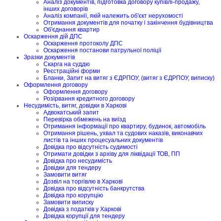
Аналіз документів, підготовка договору купівлі-продажу,
інших договорів
Аналіз компанії, якій належить об'єкт нерухомості
Отримання документів для початку і закінчення будівництва
Об'єднання квартир
Оскарження дій ДПС
Оскарження протоколу ДПС
Оскарження постанови патрульної поліції
Зразки документів
Скарга на суддю
Реєстраційні форми
Бланки, Запит на витяг з ЄДРПОУ, (витяг з ЄДРПОУ, виписку)
Оформлення договору
Оформлення договору
Розірвання кредитного договору
Несудимість, витяг, довідки в Харкові
Адвокатський запит
Перевірка обмежень на виїзд
Отримання інформації про квартиру, будинок, автомобіль
Отримання рішень, ухвал та судових наказів, виконавчих
листів та інших процесуальних документів
Довідка про відсутність судимості
Отримати довідки з архіву для ліквідації ТОВ, ПП
Довідка про несудимість
Довідки для тендеру
Замовити витяг
Дозвіл на торгівлю в Харкові
Довідка про відсутність банкрутства
Довідка про корупцію
Замовити виписку
Довідка з податків у Харкові
Довідка корупції для тендеру