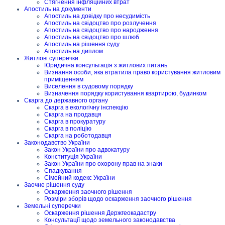
Стягнення інфляційних втрат
Апостиль на документи
Апостиль на довідку про несудимість
Апостиль на свідоцтво про розлучення
Апостиль на свідоцтво про народження
Апостиль на свідоцтво про шлюб
Апостиль на рішення суду
Апостиль на диплом
Житлові суперечки
Юридична консультація з житлових питань
Визнання особи, яка втратила право користування житловим
приміщенням
Виселення в судовому порядку
Визначення порядку користування квартирою, будинком
Скарга до державного органу
Скарга в екологічну інспекцію
Скарга на продавця
Скарга в прокуратуру
Скарга в поліцію
Скарга на роботодавця
Законодавство України
Закон України про адвокатуру
Конституція України
Закон України про охорону прав на знаки
Спадкування
Сімейний кодекс України
Заочне рішення суду
Оскарження заочного рішення
Розміри зборів щодо оскарження заочного рішення
Земельні суперечки
Оскарження рішення Держгеокадастру
Консультації щодо земельного законодавства