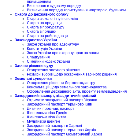
приміщенням
Виселення в судовому порядку
Визначення порядку користування квартирою, будинком
Скарга до державного органу
Скарга в екологічну інспекцію
Скарга на продавця
Скарга в прокуратуру
Скарга в поліцію
Скарга на роботодавця
Законодавство України
Закон України про адвокатуру
Конституція України
Закон України про охорону прав на знаки
Спадкування
Сімейний кодекс України
Заочне рішення суду
Оскарження заочного рішення
Розміри зборів щодо оскарження заочного рішення
Земельні суперечки
Оскарження рішення Держгеокадастру
Консультації щодо земельного законодавства
Оформлення державного акта, проекту землевідведення
Закордонний паспорт, віза, дитячий проїзний
Отримати закордонний паспорт Україна
Закордонний паспорт терміново Київ
Дитячий проїзний, паспорт
Шенгенська віза Греція
Шенгенська віза Литва
Мультивіза шенген
Закордонний паспорт в Харкові
Закордонний паспорт терміново Харків
Закордонний паспорт біометричний Харків