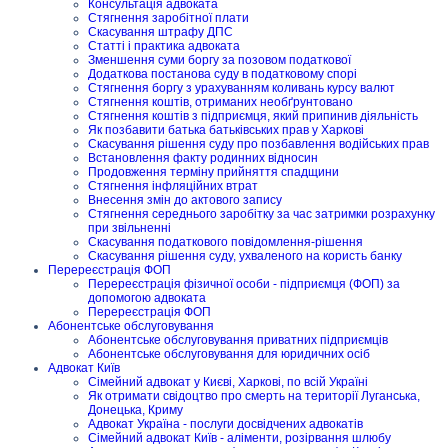
Консультація адвоката
Стягнення заробітної плати
Скасування штрафу ДПС
Статті і практика адвоката
Зменшення суми боргу за позовом податкової
Додаткова постанова суду в податковому спорі
Стягнення боргу з урахуванням коливань курсу валют
Стягнення коштів, отриманих необґрунтовано
Стягнення коштів з підприємця, який припинив діяльність
Як позбавити батька батьківських прав у Харкові
Скасування рішення суду про позбавлення водійських прав
Встановлення факту родинних відносин
Продовження терміну прийняття спадщини
Стягнення інфляційних втрат
Внесення змін до актового запису
Стягнення середнього заробітку за час затримки розрахунку
при звільненні
Скасування податкового повідомлення-рішення
Скасування рішення суду, ухваленого на користь банку
Перереєстрація ФОП
Перереєстрація фізичної особи - підприємця (ФОП) за
допомогою адвоката
Перереєстрація ФОП
Абонентське обслуговування
Абонентське обслуговування приватних підприємців
Абонентське обслуговування для юридичних осіб
Адвокат Київ
Сімейний адвокат у Києві, Харкові, по всій Україні
Як отримати свідоцтво про смерть на території Луганська,
Донецька, Криму
Адвокат Україна - послуги досвідчених адвокатів
Сімейний адвокат Київ - аліменти, розірвання шлюбу