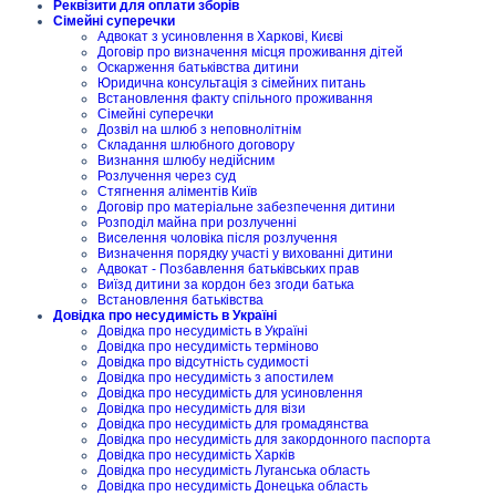
Реквізити для оплати зборів
Сімейні суперечки
Адвокат з усиновлення в Харкові, Києві
Договір про визначення місця проживання дітей
Оскарження батьківства дитини
Юридична консультація з сімейних питань
Встановлення факту спільного проживання
Сімейні суперечки
Дозвіл на шлюб з неповнолітнім
Складання шлюбного договору
Визнання шлюбу недійсним
Розлучення через суд
Стягнення аліментів Київ
Договір про матеріальне забезпечення дитини
Розподіл майна при розлученні
Виселення чоловіка після розлучення
Визначення порядку участі у вихованні дитини
Адвокат - Позбавлення батьківських прав
Виїзд дитини за кордон без згоди батька
Встановлення батьківства
Довідка про несудимість в Україні
Довідка про несудимість в Україні
Довідка про несудимість терміново
Довідка про відсутність судимості
Довідка про несудимість з апостилем
Довідка про несудимість для усиновлення
Довідка про несудимість для візи
Довідка про несудимість для громадянства
Довідка про несудимість для закордонного паспорта
Довідка про несудимість Харків
Довідка про несудимість Луганська область
Довідка про несудимість Донецька область