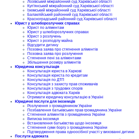
Лозівський міжрайонний суд Харківської області
Куп'янський міжрайонний суд Харківської області
Ізюмський міжрайонний суд Харківської області
Балаклійський районний суд Харківської області
Красноградський районний суд Харківської області
Юрист у шлюборозлучних справах
Юрист по аліментам
Юрист у шлюборозлучних справах
Юрист з розлучень
Юрист з розподілу майна
Відсудити дитину
Позовна заява про стягнення аліментів
Позовна заява про розлучення
Стягнення пені за аліментами
Збільшення розміру аліментів
Юридична консультація
Консультація юриста в Харкові
Консультація юриста по кредитам
Консультація по ДТП
Консультація з захисту прав споживачів
Консультація з трудових спорів
Консультація адвоката Харків
Отримати юридичну консультацію в Україні
Юридичні послуги для іноземців
Розлучення з громадянином України
Позбавлення батьківських прав громадянина України
Стягнення аліментів з громадянина України
Виписка іноземця
Встановлення батьківства щодо іноземця
Стягнення суми боргу з громадянина України
Підтвердження права одноосібної участі у вихованні дитини
Послуги адвоката