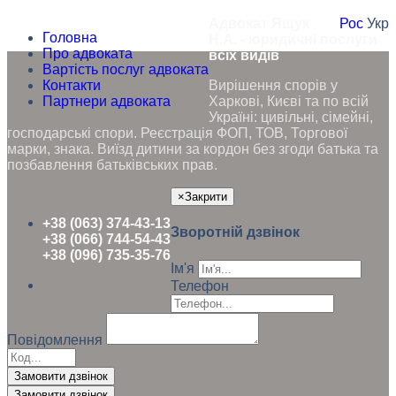
Адвокат Ящук
Рос
Укр
Головна
Н.А. - юридичні послуги
Про адвоката
всіх видів
Вартість послуг адвоката
Контакти
Вирішення спорів у
Партнери адвоката
Харкові, Києві та по всій
Україні: цивільні, сімейні,
господарські спори. Реєстрація ФОП, ТОВ, Торгової
марки, знака. Виїзд дитини за кордон без згоди батька та
позбавлення батьківських прав.
×
Закрити
+38 (063) 374-43-13
Зворотній дзвінок
+38 (066) 744-54-43
+38 (096) 735-35-76
Ім'я
Телефон
Повідомлення
Замовити дзвінок