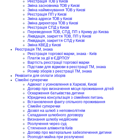
Реєстрація ТОВ у Києві
Зміна засновника ТОВ у Києві
Зміна найменування ТОВ у Києві
Реєстрація ПП у Києві
Зміна адреси ТОВ у Києві
Зміна директора ТОВ у Києві
Реєстрація СПД у Києві
Переведення ТОВ, СПД, ПП з Криму до Києва
Ліквідація, закриття ТОВ, ПП у Києві
Ліквідація, закриття СПД у Києві
Зміна КВЕД у Києві
Реєстрація ТМ, знака
Реєстрація торгової марки, знака - Київ
Платіж за дії в ЄДРПОУ
Вартість реєстрації торгової марки
Підстави для відмови в реєстрації ТМ, знака
Розмір зборів з реєстрації ТМ, знака
Реквізити для оплати зборів
Сімейні суперечки
Адвокат з усиновлення в Харкові, Києві
Договір про визначення місця проживання дітей
Оскарження батьківства дитини
Юридична консультація з сімейних питань
Встановлення факту спільного проживання
Сімейні суперечки
Дозвіл на шлюб з неповнолітнім
Складання шлюбного договору
Визнання шлюбу недійсним
Розлучення через суд
Стягнення аліментів Київ
Договір про матеріальне забезпечення дитини
Розподіл майна при розлученні