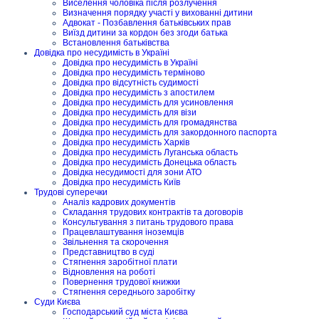
Виселення чоловіка після розлучення
Визначення порядку участі у вихованні дитини
Адвокат - Позбавлення батьківських прав
Виїзд дитини за кордон без згоди батька
Встановлення батьківства
Довідка про несудимість в Україні
Довідка про несудимість в Україні
Довідка про несудимість терміново
Довідка про відсутність судимості
Довідка про несудимість з апостилем
Довідка про несудимість для усиновлення
Довідка про несудимість для візи
Довідка про несудимість для громадянства
Довідка про несудимість для закордонного паспорта
Довідка про несудимість Харків
Довідка про несудимість Луганська область
Довідка про несудимість Донецька область
Довідка несудимості для зони АТО
Довідка про несудимість Київ
Трудові суперечки
Аналіз кадрових документів
Складання трудових контрактів та договорів
Консультування з питань трудового права
Працевлаштування іноземців
Звільнення та скорочення
Представництво в суді
Стягнення заробітної плати
Відновлення на роботі
Повернення трудової книжки
Стягнення середнього заробітку
Суди Києва
Господарський суд міста Києва