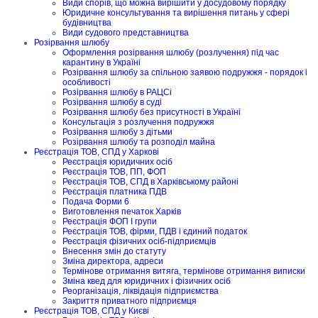
Види спорів, що можна вирішити у досудовому порядку
Юридичне консультування та вирішення питань у сфері
будівництва
Види судового представництва
Розірвання шлюбу
Оформлення розірвання шлюбу (розлучення) під час
карантину в Україні
Розірвання шлюбу за спільною заявою подружжя - порядок і
особливості
Розірвання шлюбу в РАЦСі
Розірвання шлюбу в суді
Розірвання шлюбу без присутності в Україні
Консультація з розлучення подружжя
Розірвання шлюбу з дітьми
Розірвання шлюбу та розподіл майна
Реєстрація ТОВ, СПД у Харкові
Реєстрація юридичних осіб
Реєстрація ТОВ, ПП, ФОП
Реєстрація ТОВ, СПД в Харківському районі
Реєстрація платника ПДВ
Подача Форми 6
Виготовлення печаток Харків
Реєстрація ФОП I групи
Реєстрація ТОВ, фірми, ПДВ і єдиний податок
Реєстрація фізичних осіб-підприємців
Внесення змін до статуту
Зміна директора, адреси
Термінове отримання витяга, термінове отримання виписки
Зміна квед для юридичних і фізичних осіб
Реорганізація, ліквідація підприємства
Закриття приватного підприємця
Реєстрація ТОВ, СПД у Києві