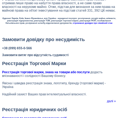
отримав лише право на набуття права власності, а не саме право
власності на нерухоме майно. Отже, підстав для визнання за ним права на
майнові права на об'єкт інвестування на підставі статей 331, 392 ЦК немає.
Адвокат Харків, Київ, Івано-Франківськ, вся Україна - юридичні послуги: розлучення, розділ майна, аліменти,
реєстрація підприємства, реєстрація ТОВ, реєстрація торгової марки, реєстрація ФОП, позбавлення
батьківських прав, розірвання шлюбу, відновлення документів,
отримання довідки про сімейний стан
Замовити довідку про несудимість
+38 (099) 655-0-566
Замовити витяг про відсутність судимості
Реєстрація Торгової Марки
Реєстрація торгової марки, знака на товари або послуги
додасть
впізнаваності і солідності Вашому бізнесу.
Якісна і швидка реєстрація знака, логотипу, бренду (торгової марки) -
Україна
Надійний захист Ваших прав інтелектуальної власності.
далі »
Реєстрація юридичних осіб