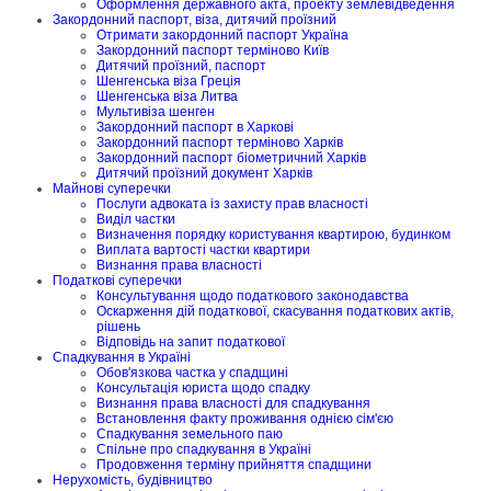
Оформлення державного акта, проекту землевідведення
Закордонний паспорт, віза, дитячий проїзний
Отримати закордонний паспорт Україна
Закордонний паспорт терміново Київ
Дитячий проїзний, паспорт
Шенгенська віза Греція
Шенгенська віза Литва
Мультивіза шенген
Закордонний паспорт в Харкові
Закордонний паспорт терміново Харків
Закордонний паспорт біометричний Харків
Дитячий проїзний документ Харків
Майнові суперечки
Послуги адвоката із захисту прав власності
Виділ частки
Визначення порядку користування квартирою, будинком
Виплата вартості частки квартири
Визнання права власності
Податкові суперечки
Консультування щодо податкового законодавства
Оскарження дій податкової, скасування податкових актів,
рішень
Відповідь на запит податкової
Спадкування в Україні
Обов'язкова частка у спадщині
Консультація юриста щодо спадку
Визнання права власності для спадкування
Встановлення факту проживання однією сім'єю
Спадкування земельного паю
Спільне про спадкування в Україні
Продовження терміну прийняття спадщини
Нерухомість, будівництво