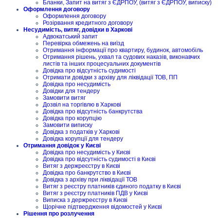
Бланки, Запит на витяг з ЄДРПОУ, (витяг з ЄДРПОУ, виписку)
Оформлення договору
Оформлення договору
Розірвання кредитного договору
Несудимість, витяг, довідки в Харкові
Адвокатський запит
Перевірка обмежень на виїзд
Отримання інформації про квартиру, будинок, автомобіль
Отримання рішень, ухвал та судових наказів, виконавчих
листів та інших процесуальних документів
Довідка про відсутність судимості
Отримати довідки з архіву для ліквідації ТОВ, ПП
Довідка про несудимість
Довідки для тендеру
Замовити витяг
Дозвіл на торгівлю в Харкові
Довідка про відсутність банкрутства
Довідка про корупцію
Замовити виписку
Довідка з податків у Харкові
Довідка корупції для тендеру
Отримання довідок у Києві
Довідка про несудимість у Києві
Довідка про відсутність судимості в Києві
Витяг з держреєстру в Києві
Довідка про банкрутство в Києві
Довідка з архіву при ліквідації ТОВ
Витяг з реєстру платників єдиного податку в Києві
Витяг з реєстру платників ПДВ у Києві
Виписка з держреєстру в Києві
Щорічне підтвердження відомостей у Києві
Рішення про розлучення