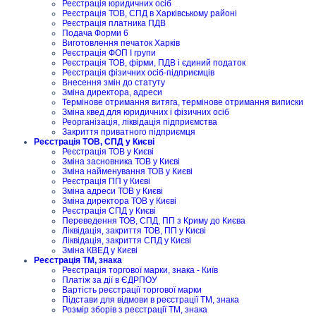
Реєстрація юридичних осіб
Реєстрація ТОВ, СПД в Харківському районі
Реєстрація платника ПДВ
Подача Форми 6
Виготовлення печаток Харків
Реєстрація ФОП I групи
Реєстрація ТОВ, фірми, ПДВ і єдиний податок
Реєстрація фізичних осіб-підприємців
Внесення змін до статуту
Зміна директора, адреси
Термінове отримання витяга, термінове отримання виписки
Зміна квед для юридичних і фізичних осіб
Реорганізація, ліквідація підприємства
Закриття приватного підприємця
Реєстрація ТОВ, СПД у Києві
Реєстрація ТОВ у Києві
Зміна засновника ТОВ у Києві
Зміна найменування ТОВ у Києві
Реєстрація ПП у Києві
Зміна адреси ТОВ у Києві
Зміна директора ТОВ у Києві
Реєстрація СПД у Києві
Переведення ТОВ, СПД, ПП з Криму до Києва
Ліквідація, закриття ТОВ, ПП у Києві
Ліквідація, закриття СПД у Києві
Зміна КВЕД у Києві
Реєстрація ТМ, знака
Реєстрація торгової марки, знака - Київ
Платіж за дії в ЄДРПОУ
Вартість реєстрації торгової марки
Підстави для відмови в реєстрації ТМ, знака
Розмір зборів з реєстрації ТМ, знака