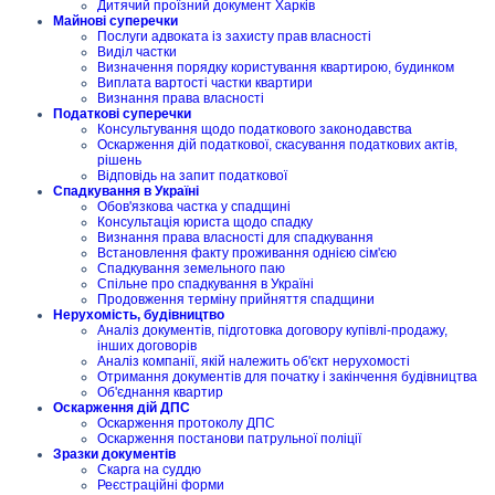
Дитячий проїзний документ Харків
Майнові суперечки
Послуги адвоката із захисту прав власності
Виділ частки
Визначення порядку користування квартирою, будинком
Виплата вартості частки квартири
Визнання права власності
Податкові суперечки
Консультування щодо податкового законодавства
Оскарження дій податкової, скасування податкових актів,
рішень
Відповідь на запит податкової
Спадкування в Україні
Обов'язкова частка у спадщині
Консультація юриста щодо спадку
Визнання права власності для спадкування
Встановлення факту проживання однією сім'єю
Спадкування земельного паю
Спільне про спадкування в Україні
Продовження терміну прийняття спадщини
Нерухомість, будівництво
Аналіз документів, підготовка договору купівлі-продажу,
інших договорів
Аналіз компанії, якій належить об'єкт нерухомості
Отримання документів для початку і закінчення будівництва
Об'єднання квартир
Оскарження дій ДПС
Оскарження протоколу ДПС
Оскарження постанови патрульної поліції
Зразки документів
Скарга на суддю
Реєстраційні форми