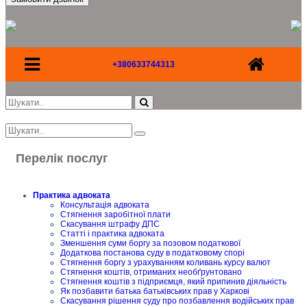
+380633744313
Перелік послуг
Практика адвоката
Консультація адвоката
Стягнення заробітної плати
Скасування штрафу ДПС
Статті і практика адвоката
Зменшення суми боргу за позовом податкової
Додаткова постанова суду в податковому спорі
Стягнення боргу з урахуванням коливань курсу валют
Стягнення коштів, отриманих необґрунтовано
Стягнення коштів з підприємця, який припинив діяльність
Як позбавити батька батьківських прав у Харкові
Скасування рішення суду про позбавлення водійських прав