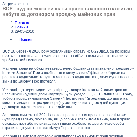
Загрузка флеш...
ВСУ - суд не може визнати право власності на житло,
набуте за договором продажу майнових прав
Головна
Новини
29-03-2016
←
Новини
ВСУ 16 березня 2016 року розглянувши справу № 6-290цс16 за позовом
про визнання права на майнові права на об'єкт інвестування - квартиру,
зробив такий висновок.
Майнові права на об'єкт незавершеного будівництва визначено предметом
іпотеки Законом" Про запобігання впливу світової фінансової кризи на
розвиток будівельної галузі та житлового будівництва ", яким було внесено
зміни до Закону" Про іпотеку ".
У справі, що переглядається, спірні договори іпотеки майнових прав на
незакінчені будівництвом квартири були укладені 1, 2 і 16 липня 2008 року,
тобто з порушенням вимог Закону "Про іпотеку" (в редакції, що діяла на
момент укладення цих договорів), у зв'язку з чим відповідний пункт цих
договорів підлягає визнанню недійсним.
За правилами статті 392 ЦК позов про визнання права власності може
бути пред'явлено, по-перше, якщо особа є власником майна, але її право
оскаржується або не визнається іншою особою; по-друге, якщо особа
втратила документ, що засвідчує її право власності.
У справі за змістом договору купівлі-продажу майнових прав позивач