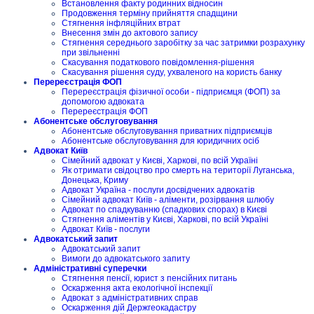
Встановлення факту родинних відносин
Продовження терміну прийняття спадщини
Стягнення інфляційних втрат
Внесення змін до актового запису
Стягнення середнього заробітку за час затримки розрахунку
при звільненні
Скасування податкового повідомлення-рішення
Скасування рішення суду, ухваленого на користь банку
Перереєстрація ФОП
Перереєстрація фізичної особи - підприємця (ФОП) за
допомогою адвоката
Перереєстрація ФОП
Абонентське обслуговування
Абонентське обслуговування приватних підприємців
Абонентське обслуговування для юридичних осіб
Адвокат Київ
Сімейний адвокат у Києві, Харкові, по всій Україні
Як отримати свідоцтво про смерть на території Луганська,
Донецька, Криму
Адвокат Україна - послуги досвідчених адвокатів
Сімейний адвокат Київ - аліменти, розірвання шлюбу
Адвокат по спадкуванню (спадкових спорах) в Києві
Стягнення аліментів у Києві, Харкові, по всій Україні
Адвокат Київ - послуги
Адвокатський запит
Адвокатський запит
Вимоги до адвокатського запиту
Адміністративні суперечки
Стягнення пенсії, юрист з пенсійних питань
Оскарження акта екологічної інспекції
Адвокат з адміністративних справ
Оскарження дій Держгеокадастру