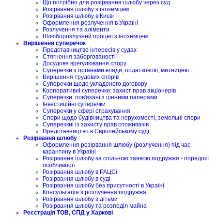
Що потрібно для розірвання шлюбу через суд
Розірвання шлюбу з іноземцем
Розірвання шлюбу в Києві
Оформлення розлучення в Україні
Розлучення та аліменти
Шлюборозлучний процес з іноземцем
Вирішення суперечок
Представництво інтересів у судах
Стягнення заборгованості
Досудове врегулювання спору
Суперечки з органами влади, податковою, митницею
Вирішення трудових спорів
Суперечки щодо укладеного договору
Корпоративні суперечки: захист прав акціонерів
Суперечки, пов'язані з цінними паперами
Інвестиційні суперечки
Суперечки у сфері страхування
Спори щодо будівництва та нерухомості, земельні спори
Суперечкиі із захисту прав споживачів
Представництво в Європейському суді
Розірвання шлюбу
Оформлення розірвання шлюбу (розлучення) під час
карантину в Україні
Розірвання шлюбу за спільною заявою подружжя - порядок і
особливості
Розірвання шлюбу в РАЦСі
Розірвання шлюбу в суді
Розірвання шлюбу без присутності в Україні
Консультація з розлучення подружжя
Розірвання шлюбу з дітьми
Розірвання шлюбу та розподіл майна
Реєстрація ТОВ, СПД у Харкові