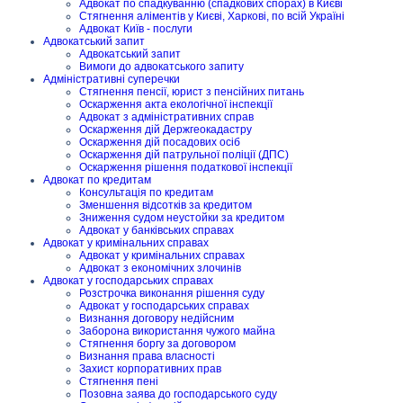
Адвокат по спадкуванню (спадкових спорах) в Києві
Стягнення аліментів у Києві, Харкові, по всій Україні
Адвокат Київ - послуги
Адвокатський запит
Адвокатський запит
Вимоги до адвокатського запиту
Адміністративні суперечки
Стягнення пенсії, юрист з пенсійних питань
Оскарження акта екологічної інспекції
Адвокат з адміністративних справ
Оскарження дій Держгеокадастру
Оскарження дій посадових осіб
Оскарження дій патрульної поліції (ДПС)
Оскарження рішення податкової інспекції
Адвокат по кредитам
Консультація по кредитам
Зменшення відсотків за кредитом
Зниження судом неустойки за кредитом
Адвокат у банківських справах
Адвокат у кримінальних справах
Адвокат у кримінальних справах
Адвокат з економічних злочинів
Адвокат у господарських справах
Розстрочка виконання рішення суду
Адвокат у господарських справах
Визнання договору недійсним
Заборона використання чужого майна
Стягнення боргу за договором
Визнання права власності
Захист корпоративних прав
Стягнення пені
Позовна заява до господарського суду