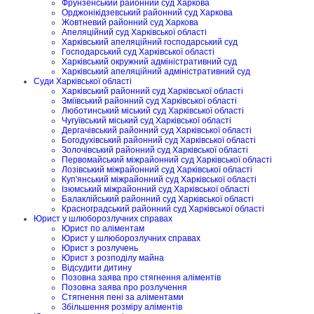
Фрунзенський районний суд Харкова
Орджонікідзевський районний суд Харкова
Жовтневий районний суд Харкова
Апеляційний суд Харківської області
Харківський апеляційний господарський суд
Господарський суд Харківської області
Харківський окружний адміністративний суд
Харківський апеляційний адміністративний суд
Суди Харківської області
Харківський районний суд Харківської області
Зміївський районний суд Харківської області
Люботинський міський суд Харківської області
Чугуївський міський суд Харківської області
Дергачівський районний суд Харківської області
Богодухівський районний суд Харківської області
Золочівський районний суд Харківської області
Первомайський міжрайонний суд Харківської області
Лозівський міжрайонний суд Харківської області
Куп'янський міжрайонний суд Харківської області
Ізюмський міжрайонний суд Харківської області
Балаклійський районний суд Харківської області
Красноградський районний суд Харківської області
Юрист у шлюборозлучних справах
Юрист по аліментам
Юрист у шлюборозлучних справах
Юрист з розлучень
Юрист з розподілу майна
Відсудити дитину
Позовна заява про стягнення аліментів
Позовна заява про розлучення
Стягнення пені за аліментами
Збільшення розміру аліментів