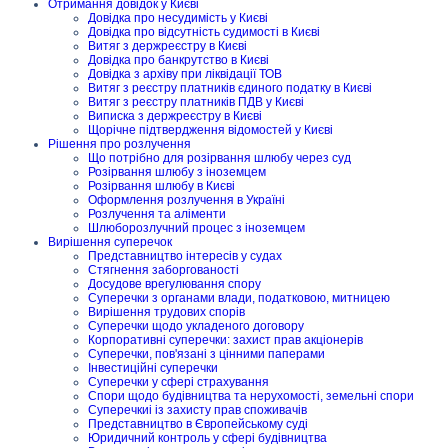
Отримання довідок у Києві
Довідка про несудимість у Києві
Довідка про відсутність судимості в Києві
Витяг з держреєстру в Києві
Довідка про банкрутство в Києві
Довідка з архіву при ліквідації ТОВ
Витяг з реєстру платників єдиного податку в Києві
Витяг з реєстру платників ПДВ у Києві
Виписка з держреєстру в Києві
Щорічне підтвердження відомостей у Києві
Рішення про розлучення
Що потрібно для розірвання шлюбу через суд
Розірвання шлюбу з іноземцем
Розірвання шлюбу в Києві
Оформлення розлучення в Україні
Розлучення та аліменти
Шлюборозлучний процес з іноземцем
Вирішення суперечок
Представництво інтересів у судах
Стягнення заборгованості
Досудове врегулювання спору
Суперечки з органами влади, податковою, митницею
Вирішення трудових спорів
Суперечки щодо укладеного договору
Корпоративні суперечки: захист прав акціонерів
Суперечки, пов'язані з цінними паперами
Інвестиційні суперечки
Суперечки у сфері страхування
Спори щодо будівництва та нерухомості, земельні спори
Суперечкиі із захисту прав споживачів
Представництво в Європейському суді
Юридичний контроль у сфері будівництва