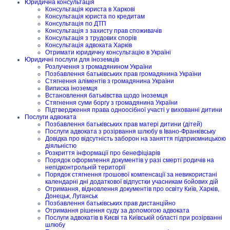
Юридична консультація
Консультація юриста в Харкові
Консультація юриста по кредитам
Консультація по ДТП
Консультація з захисту прав споживачів
Консультація з трудових спорів
Консультація адвоката Харків
Отримати юридичну консультацію в Україні
Юридичні послуги для іноземців
Розлучення з громадянином України
Позбавлення батьківських прав громадянина України
Стягнення аліментів з громадянина України
Виписка іноземця
Встановлення батьківства щодо іноземця
Стягнення суми боргу з громадянина України
Підтвердження права одноосібної участі у вихованні дитини
Послуги адвоката
Позбавлення батьківських прав матері дитини (дітей)
Послуги адвоката з розірвання шлюбу в Івано-Франківську
Довідка про відсутність заборон на заняття підприємницькою
діяльністю
Розкриття інформації про бенефіціарів
Порядок оформлення документів у разі смерті родичів на
непідконтрольній території
Порядок стягнення грошової компенсації за невикористані
календарні дні додаткової відпустки учасникам бойових дій
Отримання, відновлення документів про освіту Київ, Харків,
Донецьк, Луганськ
Позбавлення батьківських прав дистанційно
Отримання рішення суду за допомогою адвоката
Послуги адвокатів в Києві та Київській області при розірванні
шлюбу