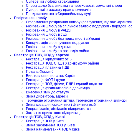
Суперечки у сфері страхування
Спори щодо будівництва та нерухомості, земельні спори
Суперечкиі із захисту прав споживачів
Представництво в Європейському суді
Розірвання шлюбу
Оформлення розірвання шлюбу (розлучення) під час карантину
Розірвання шлюбу за спільною заявою подружжя - порядок і о
Розірвання шлюбу в РАЦСі
Розірвання шлюбу в суді
Розірвання шлюбу без присутності в Україні
Консультація з розлучення подружжя
Розірвання шлюбу з дітьми
Розірвання шлюбу та розподіл майна
Реєстрація ТОВ, СПД у Харкові
Реєстрація юридичних осіб
Реєстрація ТОВ, СПД в Харківському районі
Реєстрація платника ПДВ
Подача Форми 6
Виготовлення печаток Харків
Реєстрація ФОП I групи
Реєстрація ТОВ, фірми, ПДВ і єдиний податок
Реєстрація фізичних осіб-підприємців
Внесення змін до статуту
Зміна директора, адреси
Термінове отримання витяга, термінове отримання виписки
Зміна квед для юридичних і фізичних осіб
Реорганізація, ліквідація підприємства
Закриття приватного підприємця
Реєстрація ТОВ, СПД у Києві
Реєстрація ТОВ у Києві
Зміна засновника ТОВ у Києві
Зміна найменування ТОВ у Києві