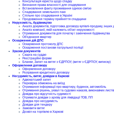
Консультація юриста щодо спадку
Визнання права власності для спадкування
Встановлення факту проживання однією сім'єю
Спадкування земельного паю
Спільне про спадкування в Україні
Продовження терміну прийняття спадщини
Нерухомість, будівництво
Аналіз документів, підготовка договору купівлі-продажу, інших 
Аналіз компанії, якій належить об'єкт нерухомості
Отримання документів для початку і закінчення будівництва
Об'єднання квартир
Оскарження дій ДПС
Оскарження протоколу ДПС
Оскарження постанови патрульної поліції
Зразки документів
Скарга на суддю
Реєстраційні форми
Бланки, Запит на витяг з ЄДРПОУ, (витяг з ЄДРПОУ, виписку)
Оформлення договору
Оформлення договору
Розірвання кредитного договору
Несудимість, витяг, довідки в Харкові
Адвокатський запит
Перевірка обмежень на виїзд
Отримання інформації про квартиру, будинок, автомобіль
Отримання рішень, ухвал та судових наказів, виконавчих листі
Довідка про відсутність судимості
Отримати довідки з архіву для ліквідації ТОВ, ПП
Довідка про несудимість
Довідки для тендеру
Замовити витяг
Дозвіл на торгівлю в Харкові