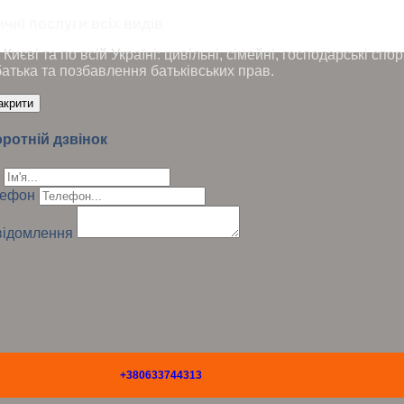
чні послуги всіх видів
Києві та по всій Україні: цивільні, сімейні, господарські сп
батька та позбавлення батьківських прав.
акрити
ротній дзвінок
лефон
ідомлення
+380633744313