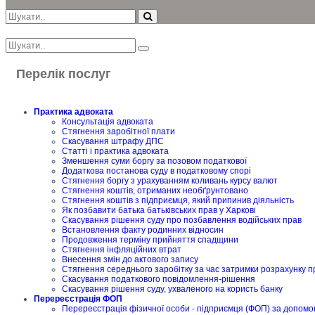
Перелік послуг
Практика адвоката
Консультація адвоката
Стягнення заробітної плати
Скасування штрафу ДПС
Статті і практика адвоката
Зменшення суми боргу за позовом податкової
Додаткова постанова суду в податковому спорі
Стягнення боргу з урахуванням коливань курсу валют
Стягнення коштів, отриманих необґрунтовано
Стягнення коштів з підприємця, який припинив діяльність
Як позбавити батька батьківських прав у Харкові
Скасування рішення суду про позбавлення водійських прав
Встановлення факту родинних відносин
Продовження терміну прийняття спадщини
Стягнення інфляційних втрат
Внесення змін до актового запису
Стягнення середнього заробітку за час затримки розрахунку п
Скасування податкового повідомлення-рішення
Скасування рішення суду, ухваленого на користь банку
Перереєстрація ФОП
Перереєстрація фізичної особи - підприємця (ФОП) за допомо