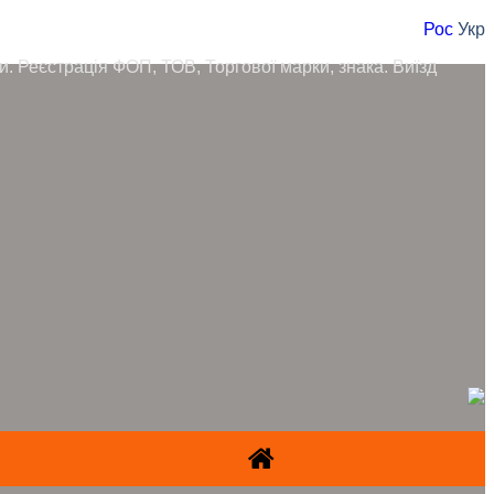
Рос
Укр
ори. Реєстрація ФОП, ТОВ, Торгової марки, знака. Виїзд