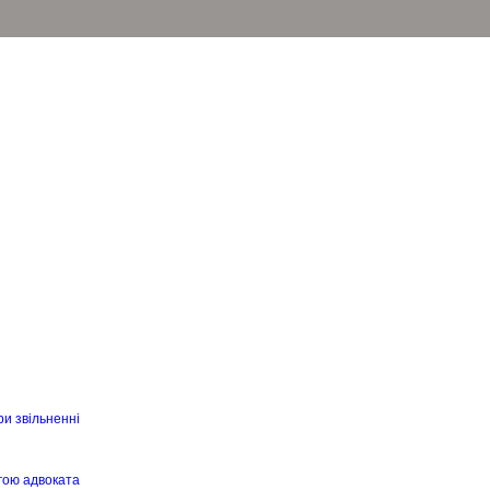
ри звільненні
гою адвоката