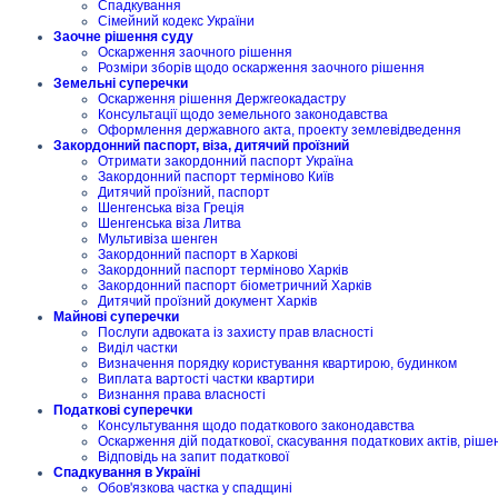
Спадкування
Сімейний кодекс України
Заочне рішення суду
Оскарження заочного рішення
Розміри зборів щодо оскарження заочного рішення
Земельні суперечки
Оскарження рішення Держгеокадастру
Консультації щодо земельного законодавства
Оформлення державного акта, проекту землевідведення
Закордонний паспорт, віза, дитячий проїзний
Отримати закордонний паспорт Україна
Закордонний паспорт терміново Київ
Дитячий проїзний, паспорт
Шенгенська віза Греція
Шенгенська віза Литва
Мультивіза шенген
Закордонний паспорт в Харкові
Закордонний паспорт терміново Харків
Закордонний паспорт біометричний Харків
Дитячий проїзний документ Харків
Майнові суперечки
Послуги адвоката із захисту прав власності
Виділ частки
Визначення порядку користування квартирою, будинком
Виплата вартості частки квартири
Визнання права власності
Податкові суперечки
Консультування щодо податкового законодавства
Оскарження дій податкової, скасування податкових актів, ріше
Відповідь на запит податкової
Спадкування в Україні
Обов'язкова частка у спадщині