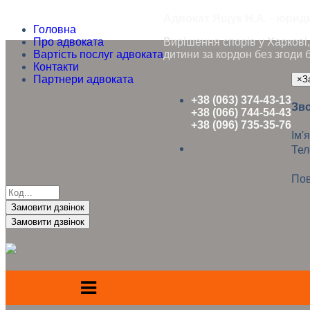
Адвокат Ящук Н.А. - юриди
Головна
Про адвоката
Вирішення спорів у Харкові, 
Вартість послуг адвоката
дитини за кордон без згоди 
Контакти
Партнери адвоката
×
З
+38 (063) 374-43-13
Зво
+38 (066) 744-54-43
+38 (096) 735-35-76
Ім'я
Те
Пов
Замовити дзвінок