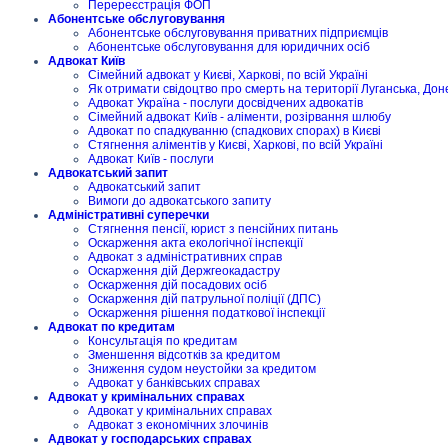
Перереєстрація ФОП
Абонентське обслуговування
Абонентське обслуговування приватних підприємців
Абонентське обслуговування для юридичних осіб
Адвокат Київ
Сімейний адвокат у Києві, Харкові, по всій Україні
Як отримати свідоцтво про смерть на території Луганська, Дон
Адвокат Україна - послуги досвідчених адвокатів
Сімейний адвокат Київ - аліменти, розірвання шлюбу
Адвокат по спадкуванню (спадкових спорах) в Києві
Стягнення аліментів у Києві, Харкові, по всій Україні
Адвокат Київ - послуги
Адвокатський запит
Адвокатський запит
Вимоги до адвокатського запиту
Адміністративні суперечки
Стягнення пенсії, юрист з пенсійних питань
Оскарження акта екологічної інспекції
Адвокат з адміністративних справ
Оскарження дій Держгеокадастру
Оскарження дій посадових осіб
Оскарження дій патрульної поліції (ДПС)
Оскарження рішення податкової інспекції
Адвокат по кредитам
Консультація по кредитам
Зменшення відсотків за кредитом
Зниження судом неустойки за кредитом
Адвокат у банківських справах
Адвокат у кримінальних справах
Адвокат у кримінальних справах
Адвокат з економічних злочинів
Адвокат у господарських справах