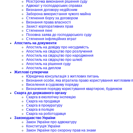
Розстрочка виконання рішення суду
Адвокат у господарських справах
Визнання договору недійсним
Заборона використання чужого майна
Стягнення боргу за договором
Визнання права власності
Захист корпоративних прав
Стягнення пені
Позовна заява до господарського суду
Стягнення інфляційних втрат
Апостиль на документи
Апостиль на довідку про несудимість
Апостиль на свідоцтво про розлучення
Апостиль на свідоцтво про народження
Апостиль на свідоцтво про шлюб
Апостиль на рішення суду
Апостиль на диплом
Житлові суперечки
Юридична консультація з житлових питань
Визнання особи, яка втратила право користування житловим
Виселення в судовому порядку
Визначення порядку користування квартирою, будинком
Скарга до державного органу
Скарга в екологічну інспекцію
Скарга на продавця
Скарга в прокуратуру
Скарга в поліцію
Скарга на роботодавця
Законодавство України
Закон України про адвокатуру
Конституція України
Закон України про охорону прав на знаки