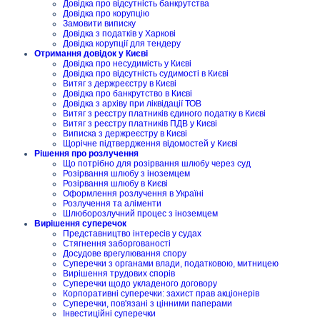
Довідка про відсутність банкрутства
Довідка про корупцію
Замовити виписку
Довідка з податків у Харкові
Довідка корупції для тендеру
Отримання довідок у Києві
Довідка про несудимість у Києві
Довідка про відсутність судимості в Києві
Витяг з держреєстру в Києві
Довідка про банкрутство в Києві
Довідка з архіву при ліквідації ТОВ
Витяг з реєстру платників єдиного податку в Києві
Витяг з реєстру платників ПДВ у Києві
Виписка з держреєстру в Києві
Щорічне підтвердження відомостей у Києві
Рішення про розлучення
Що потрібно для розірвання шлюбу через суд
Розірвання шлюбу з іноземцем
Розірвання шлюбу в Києві
Оформлення розлучення в Україні
Розлучення та аліменти
Шлюборозлучний процес з іноземцем
Вирішення суперечок
Представництво інтересів у судах
Стягнення заборгованості
Досудове врегулювання спору
Суперечки з органами влади, податковою, митницею
Вирішення трудових спорів
Суперечки щодо укладеного договору
Корпоративні суперечки: захист прав акціонерів
Суперечки, пов'язані з цінними паперами
Інвестиційні суперечки