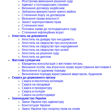
Розстрочка виконання рішення суду
Адвокат у господарських справах
Визнання договору недійсним
Заборона використання чужого майна
Стягнення боргу за договором
Визнання права власності
Захист корпоративних прав
Стягнення пені
Позовна заява до господарського суду
Стягнення інфляційних втрат
Апостиль на документи
Апостиль на довідку про несудимість
Апостиль на свідоцтво про розлучення
Апостиль на свідоцтво про народження
Апостиль на свідоцтво про шлюб
Апостиль на рішення суду
Апостиль на диплом
Житлові суперечки
Юридична консультація з житлових питань
Визнання особи, яка втратила право користування житловим
Виселення в судовому порядку
Визначення порядку користування квартирою, будинком
Скарга до державного органу
Скарга в екологічну інспекцію
Скарга на продавця
Скарга в прокуратуру
Скарга в поліцію
Скарга на роботодавця
Законодавство України
Закон України про адвокатуру
Конституція України
Закон України про охорону прав на знаки