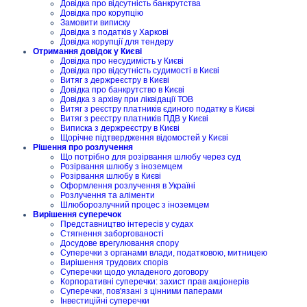
Довідка про відсутність банкрутства
Довідка про корупцію
Замовити виписку
Довідка з податків у Харкові
Довідка корупції для тендеру
Отримання довідок у Києві
Довідка про несудимість у Києві
Довідка про відсутність судимості в Києві
Витяг з держреєстру в Києві
Довідка про банкрутство в Києві
Довідка з архіву при ліквідації ТОВ
Витяг з реєстру платників єдиного податку в Києві
Витяг з реєстру платників ПДВ у Києві
Виписка з держреєстру в Києві
Щорічне підтвердження відомостей у Києві
Рішення про розлучення
Що потрібно для розірвання шлюбу через суд
Розірвання шлюбу з іноземцем
Розірвання шлюбу в Києві
Оформлення розлучення в Україні
Розлучення та аліменти
Шлюборозлучний процес з іноземцем
Вирішення суперечок
Представництво інтересів у судах
Стягнення заборгованості
Досудове врегулювання спору
Суперечки з органами влади, податковою, митницею
Вирішення трудових спорів
Суперечки щодо укладеного договору
Корпоративні суперечки: захист прав акціонерів
Суперечки, пов'язані з цінними паперами
Інвестиційні суперечки