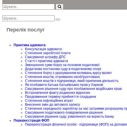
Перелік послуг
Практика адвоката
Консультація адвоката
Стягнення заробітної плати
Скасування штрафу ДПС
Статті і практика адвоката
Зменшення суми боргу за позовом податкової
Додаткова постанова суду в податковому спорі
Стягнення боргу з урахуванням коливань курсу валют
Стягнення коштів, отриманих необґрунтовано
Стягнення коштів з підприємця, який припинив діяльність
Як позбавити батька батьківських прав у Харкові
Скасування рішення суду про позбавлення водійських прав
Встановлення факту родинних відносин
Продовження терміну прийняття спадщини
Стягнення інфляційних втрат
Внесення змін до актового запису
Стягнення середнього заробітку за час затримки розрахунку п
Скасування податкового повідомлення-рішення
Скасування рішення суду, ухваленого на користь банку
Перереєстрація ФОП
Перереєстрація фізичної особи - підприємця (ФОП) за допомо