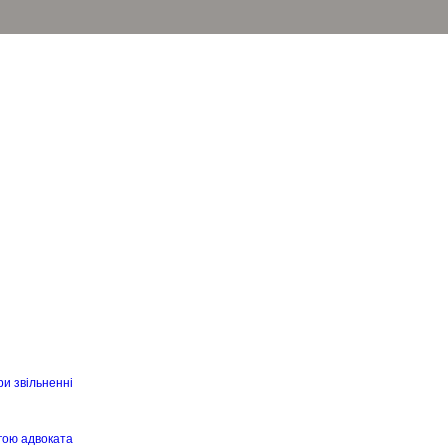
ри звільненні
гою адвоката