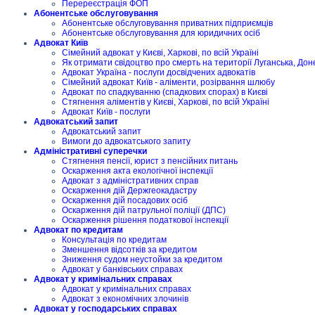
Перереєстрація ФОП
Абонентське обслуговування
Абонентське обслуговування приватних підприємців
Абонентське обслуговування для юридичних осіб
Адвокат Київ
Сімейний адвокат у Києві, Харкові, по всій Україні
Як отримати свідоцтво про смерть на території Луганська, Дон
Адвокат Україна - послуги досвідчених адвокатів
Сімейний адвокат Київ - аліменти, розірвання шлюбу
Адвокат по спадкуванню (спадкових спорах) в Києві
Стягнення аліментів у Києві, Харкові, по всій Україні
Адвокат Київ - послуги
Адвокатський запит
Адвокатський запит
Вимоги до адвокатського запиту
Адміністративні суперечки
Стягнення пенсії, юрист з пенсійних питань
Оскарження акта екологічної інспекції
Адвокат з адміністративних справ
Оскарження дій Держгеокадастру
Оскарження дій посадових осіб
Оскарження дій патрульної поліції (ДПС)
Оскарження рішення податкової інспекції
Адвокат по кредитам
Консультація по кредитам
Зменшення відсотків за кредитом
Зниження судом неустойки за кредитом
Адвокат у банківських справах
Адвокат у кримінальних справах
Адвокат у кримінальних справах
Адвокат з економічних злочинів
Адвокат у господарських справах