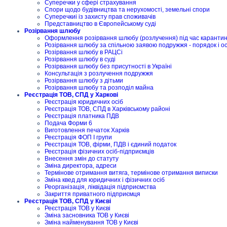
Суперечки у сфері страхування
Спори щодо будівництва та нерухомості, земельні спори
Суперечкиі із захисту прав споживачів
Представництво в Європейському суді
Розірвання шлюбу
Оформлення розірвання шлюбу (розлучення) під час карантину
Розірвання шлюбу за спільною заявою подружжя - порядок і о
Розірвання шлюбу в РАЦСі
Розірвання шлюбу в суді
Розірвання шлюбу без присутності в Україні
Консультація з розлучення подружжя
Розірвання шлюбу з дітьми
Розірвання шлюбу та розподіл майна
Реєстрація ТОВ, СПД у Харкові
Реєстрація юридичних осіб
Реєстрація ТОВ, СПД в Харківському районі
Реєстрація платника ПДВ
Подача Форми 6
Виготовлення печаток Харків
Реєстрація ФОП I групи
Реєстрація ТОВ, фірми, ПДВ і єдиний податок
Реєстрація фізичних осіб-підприємців
Внесення змін до статуту
Зміна директора, адреси
Термінове отримання витяга, термінове отримання виписки
Зміна квед для юридичних і фізичних осіб
Реорганізація, ліквідація підприємства
Закриття приватного підприємця
Реєстрація ТОВ, СПД у Києві
Реєстрація ТОВ у Києві
Зміна засновника ТОВ у Києві
Зміна найменування ТОВ у Києві