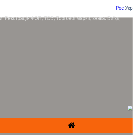
Рос
Укр
ори. Реєстрація ФОП, ТОВ, Торгової марки, знака. Виїзд