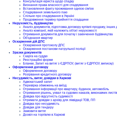
Консультація юриста щодо спадку
Визнання права власності для спадкування
Встановлення факту проживання однією сім'єю
Спадкування земельного паю
Спільне про спадкування в Україні
Продовження терміну прийняття спадщини
Нерухомість, будівництво
Аналіз документів, підготовка договору купівлі-продажу, інших 
Аналіз компанії, якій належить об'єкт нерухомості
Отримання документів для початку і закінчення будівництва
Об'єднання квартир
Оскарження дій ДПС
Оскарження протоколу ДПС
Оскарження постанови патрульної поліції
Зразки документів
Скарга на суддю
Реєстраційні форми
Бланки, Запит на витяг з ЄДРПОУ, (витяг з ЄДРПОУ, виписку)
Оформлення договору
Оформлення договору
Розірвання кредитного договору
Несудимість, витяг, довідки в Харкові
Адвокатський запит
Перевірка обмежень на виїзд
Отримання інформації про квартиру, будинок, автомобіль
Отримання рішень, ухвал та судових наказів, виконавчих листі
Довідка про відсутність судимості
Отримати довідки з архіву для ліквідації ТОВ, ПП
Довідка про несудимість
Довідки для тендеру
Замовити витяг
Дозвіл на торгівлю в Харкові