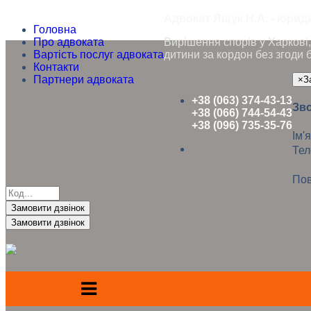
Адвокат Ящук Н.А. - юриди
Головна
Про адвоката
Вирішення спорів у Харкові, 
Вартість послуг адвоката
дитини за кордон без згоди 
Контакти
Партнери адвоката
×
З
+38 (063) 374-43-13
Зво
+38 (066) 744-54-43
+38 (096) 735-35-76
Ім'я
Те
Пов
Замовити дзвінок