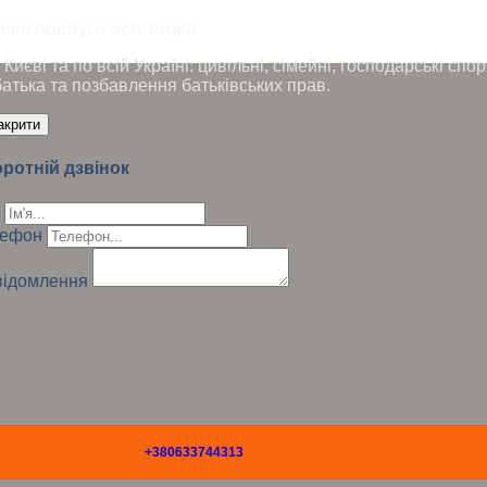
чні послуги всіх видів
Києві та по всій Україні: цивільні, сімейні, господарські сп
батька та позбавлення батьківських прав.
акрити
ротній дзвінок
лефон
ідомлення
+380633744313