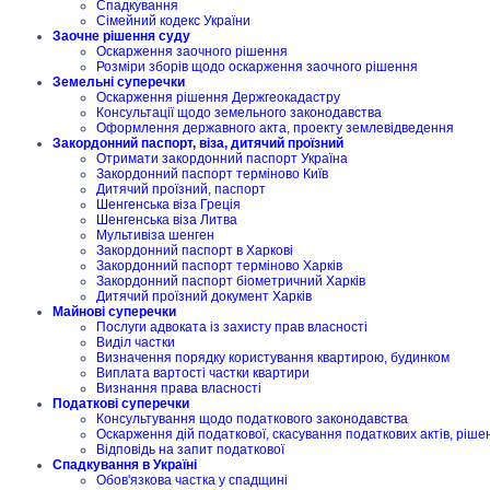
Спадкування
Сімейний кодекс України
Заочне рішення суду
Оскарження заочного рішення
Розміри зборів щодо оскарження заочного рішення
Земельні суперечки
Оскарження рішення Держгеокадастру
Консультації щодо земельного законодавства
Оформлення державного акта, проекту землевідведення
Закордонний паспорт, віза, дитячий проїзний
Отримати закордонний паспорт Україна
Закордонний паспорт терміново Київ
Дитячий проїзний, паспорт
Шенгенська віза Греція
Шенгенська віза Литва
Мультивіза шенген
Закордонний паспорт в Харкові
Закордонний паспорт терміново Харків
Закордонний паспорт біометричний Харків
Дитячий проїзний документ Харків
Майнові суперечки
Послуги адвоката із захисту прав власності
Виділ частки
Визначення порядку користування квартирою, будинком
Виплата вартості частки квартири
Визнання права власності
Податкові суперечки
Консультування щодо податкового законодавства
Оскарження дій податкової, скасування податкових актів, ріше
Відповідь на запит податкової
Спадкування в Україні
Обов'язкова частка у спадщині