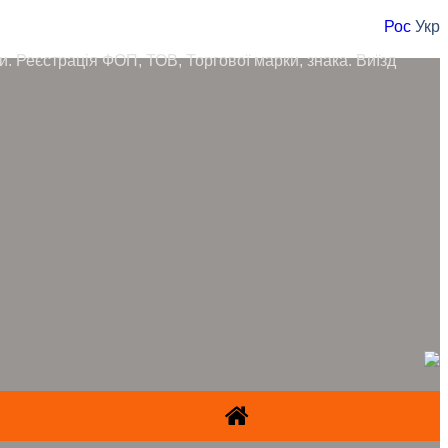
Рос
Укр
ори. Реєстрація ФОП, ТОВ, Торгової марки, знака. Виїзд