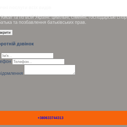
чні послуги всіх видів
Києві та по всій Україні: цивільні, сімейні, господарські сп
батька та позбавлення батьківських прав.
акрити
ротній дзвінок
лефон
ідомлення
+380633744313