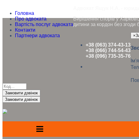
Адвокат Ящук Н.А. - юриди
Головна
Про адвоката
Вирішення спорів у Харкові, 
Вартість послуг адвоката
дитини за кордон без згоди 
Контакти
Партнери адвоката
×
З
+38 (063) 374-43-13
Зво
+38 (066) 744-54-43
+38 (096) 735-35-76
Ім'я
Те
Пов
Замовити дзвінок