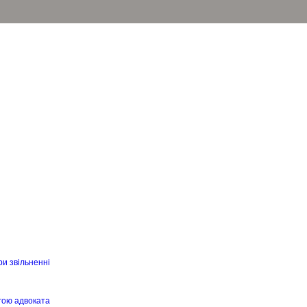
ри звільненні
гою адвоката