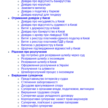
Довідка про відсутність банкрутства
Довідка про корупцію
Замовити виписку
Довідка з податків у Харкові
Довідка корупції для тендеру
Отримання довідок у Києві
Довідка про несудимість у Києві
Довідка про відсутність судимості в Києві
Витяг з держреєстру в Києві
Довідка про банкрутство в Києві
Довідка з архіву при ліквідації ТОВ
Витяг з реєстру платників єдиного податку в Києві
Витяг з реєстру платників ПДВ у Києві
Виписка з держреєстру в Києві
Щорічне підтвердження відомостей у Києві
Рішення про розлучення
Що потрібно для розірвання шлюбу через суд
Розірвання шлюбу з іноземцем
Розірвання шлюбу в Києві
Оформлення розлучення в Україні
Розлучення та аліменти
Шлюборозлучний процес з іноземцем
Вирішення суперечок
Представництво інтересів у судах
Стягнення заборгованості
Досудове врегулювання спору
Суперечки з органами влади, податковою, митницею
Вирішення трудових спорів
Суперечки щодо укладеного договору
Корпоративні суперечки: захист прав акціонерів
Суперечки, пов'язані з цінними паперами
Інвестиційні суперечки