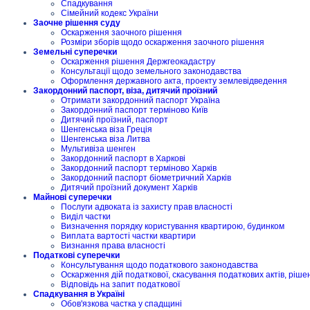
Спадкування
Сімейний кодекс України
Заочне рішення суду
Оскарження заочного рішення
Розміри зборів щодо оскарження заочного рішення
Земельні суперечки
Оскарження рішення Держгеокадастру
Консультації щодо земельного законодавства
Оформлення державного акта, проекту землевідведення
Закордонний паспорт, віза, дитячий проїзний
Отримати закордонний паспорт Україна
Закордонний паспорт терміново Київ
Дитячий проїзний, паспорт
Шенгенська віза Греція
Шенгенська віза Литва
Мультивіза шенген
Закордонний паспорт в Харкові
Закордонний паспорт терміново Харків
Закордонний паспорт біометричний Харків
Дитячий проїзний документ Харків
Майнові суперечки
Послуги адвоката із захисту прав власності
Виділ частки
Визначення порядку користування квартирою, будинком
Виплата вартості частки квартири
Визнання права власності
Податкові суперечки
Консультування щодо податкового законодавства
Оскарження дій податкової, скасування податкових актів, ріше
Відповідь на запит податкової
Спадкування в Україні
Обов'язкова частка у спадщині