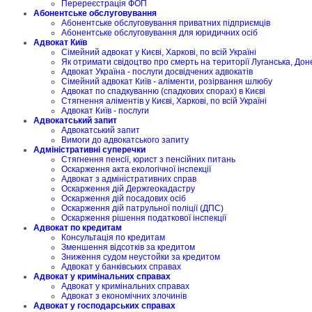
Перереєстрація ФОП
Абонентське обслуговування
Абонентське обслуговування приватних підприємців
Абонентське обслуговування для юридичних осіб
Адвокат Київ
Сімейний адвокат у Києві, Харкові, по всій Україні
Як отримати свідоцтво про смерть на території Луганська, Дон
Адвокат Україна - послуги досвідчених адвокатів
Сімейний адвокат Київ - аліменти, розірвання шлюбу
Адвокат по спадкуванню (спадкових спорах) в Києві
Стягнення аліментів у Києві, Харкові, по всій Україні
Адвокат Київ - послуги
Адвокатський запит
Адвокатський запит
Вимоги до адвокатського запиту
Адміністративні суперечки
Стягнення пенсії, юрист з пенсійних питань
Оскарження акта екологічної інспекції
Адвокат з адміністративних справ
Оскарження дій Держгеокадастру
Оскарження дій посадових осіб
Оскарження дій патрульної поліції (ДПС)
Оскарження рішення податкової інспекції
Адвокат по кредитам
Консультація по кредитам
Зменшення відсотків за кредитом
Зниження судом неустойки за кредитом
Адвокат у банківських справах
Адвокат у кримінальних справах
Адвокат у кримінальних справах
Адвокат з економічних злочинів
Адвокат у господарських справах