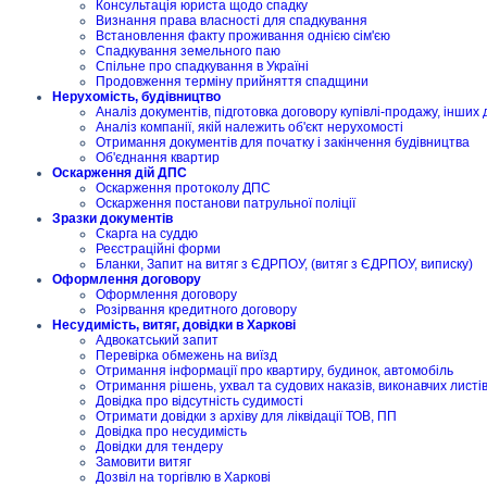
Консультація юриста щодо спадку
Визнання права власності для спадкування
Встановлення факту проживання однією сім'єю
Спадкування земельного паю
Спільне про спадкування в Україні
Продовження терміну прийняття спадщини
Нерухомість, будівництво
Аналіз документів, підготовка договору купівлі-продажу, інших 
Аналіз компанії, якій належить об'єкт нерухомості
Отримання документів для початку і закінчення будівництва
Об'єднання квартир
Оскарження дій ДПС
Оскарження протоколу ДПС
Оскарження постанови патрульної поліції
Зразки документів
Скарга на суддю
Реєстраційні форми
Бланки, Запит на витяг з ЄДРПОУ, (витяг з ЄДРПОУ, виписку)
Оформлення договору
Оформлення договору
Розірвання кредитного договору
Несудимість, витяг, довідки в Харкові
Адвокатський запит
Перевірка обмежень на виїзд
Отримання інформації про квартиру, будинок, автомобіль
Отримання рішень, ухвал та судових наказів, виконавчих листі
Довідка про відсутність судимості
Отримати довідки з архіву для ліквідації ТОВ, ПП
Довідка про несудимість
Довідки для тендеру
Замовити витяг
Дозвіл на торгівлю в Харкові