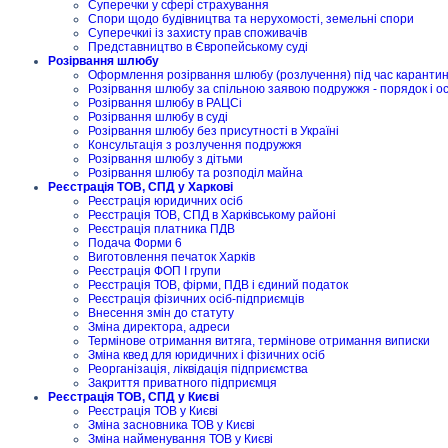
Суперечки у сфері страхування
Спори щодо будівництва та нерухомості, земельні спори
Суперечкиі із захисту прав споживачів
Представництво в Європейському суді
Розірвання шлюбу
Оформлення розірвання шлюбу (розлучення) під час карантину
Розірвання шлюбу за спільною заявою подружжя - порядок і о
Розірвання шлюбу в РАЦСі
Розірвання шлюбу в суді
Розірвання шлюбу без присутності в Україні
Консультація з розлучення подружжя
Розірвання шлюбу з дітьми
Розірвання шлюбу та розподіл майна
Реєстрація ТОВ, СПД у Харкові
Реєстрація юридичних осіб
Реєстрація ТОВ, СПД в Харківському районі
Реєстрація платника ПДВ
Подача Форми 6
Виготовлення печаток Харків
Реєстрація ФОП I групи
Реєстрація ТОВ, фірми, ПДВ і єдиний податок
Реєстрація фізичних осіб-підприємців
Внесення змін до статуту
Зміна директора, адреси
Термінове отримання витяга, термінове отримання виписки
Зміна квед для юридичних і фізичних осіб
Реорганізація, ліквідація підприємства
Закриття приватного підприємця
Реєстрація ТОВ, СПД у Києві
Реєстрація ТОВ у Києві
Зміна засновника ТОВ у Києві
Зміна найменування ТОВ у Києві