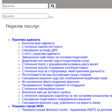
Перелік послуг
Практика адвоката
Консультація адвоката
Стягнення заробітної плати
Скасування штрафу ДПС
Статті і практика адвоката
Зменшення суми боргу за позовом податкової
Додаткова постанова суду в податковому спорі
Стягнення боргу з урахуванням коливань курсу валют
Стягнення коштів, отриманих необґрунтовано
Стягнення коштів з підприємця, який припинив діяльність
Як позбавити батька батьківських прав у Харкові
Скасування рішення суду про позбавлення водійських прав
Встановлення факту родинних відносин
Продовження терміну прийняття спадщини
Стягнення інфляційних втрат
Внесення змін до актового запису
Стягнення середнього заробітку за час затримки розрахунку п
Скасування податкового повідомлення-рішення
Скасування рішення суду, ухваленого на користь банку
Перереєстрація ФОП
Перереєстрація фізичної особи - підприємця (ФОП) за допомо