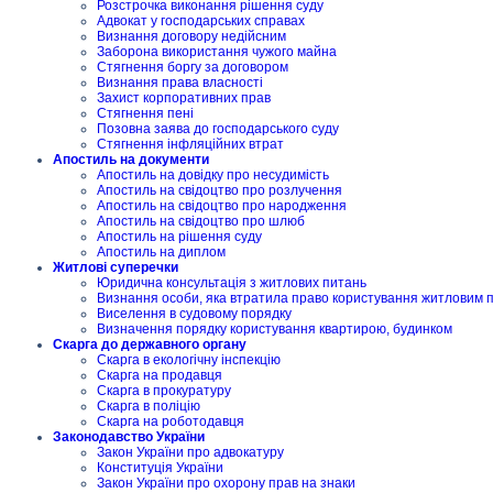
Розстрочка виконання рішення суду
Адвокат у господарських справах
Визнання договору недійсним
Заборона використання чужого майна
Стягнення боргу за договором
Визнання права власності
Захист корпоративних прав
Стягнення пені
Позовна заява до господарського суду
Стягнення інфляційних втрат
Апостиль на документи
Апостиль на довідку про несудимість
Апостиль на свідоцтво про розлучення
Апостиль на свідоцтво про народження
Апостиль на свідоцтво про шлюб
Апостиль на рішення суду
Апостиль на диплом
Житлові суперечки
Юридична консультація з житлових питань
Визнання особи, яка втратила право користування житловим
Виселення в судовому порядку
Визначення порядку користування квартирою, будинком
Скарга до державного органу
Скарга в екологічну інспекцію
Скарга на продавця
Скарга в прокуратуру
Скарга в поліцію
Скарга на роботодавця
Законодавство України
Закон України про адвокатуру
Конституція України
Закон України про охорону прав на знаки