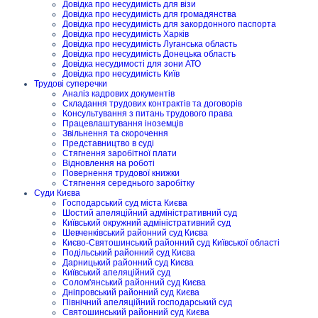
Довідка про несудимість для візи
Довідка про несудимість для громадянства
Довідка про несудимість для закордонного паспорта
Довідка про несудимість Харків
Довідка про несудимість Луганська область
Довідка про несудимість Донецька область
Довідка несудимості для зони АТО
Довідка про несудимість Київ
Трудові суперечки
Аналіз кадрових документів
Складання трудових контрактів та договорів
Консультування з питань трудового права
Працевлаштування іноземців
Звільнення та скорочення
Представництво в суді
Стягнення заробітної плати
Відновлення на роботі
Повернення трудової книжки
Стягнення середнього заробітку
Суди Києва
Господарський суд міста Києва
Шостий апеляційний адміністративний суд
Київський окружний адміністративний суд
Шевченківський районний суд Києва
Києво-Святошинський районний суд Київської області
Подільський районний суд Києва
Дарницький районний суд Києва
Київський апеляційний суд
Солом'янський районний суд Києва
Дніпровський районний суд Києва
Північний апеляційний господарський суд
Святошинський районний суд Києва