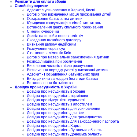
Реквізити для оплати зборів
Сімейні суперечки
Адвокат з усиновлення в Харкові, Києві
Договір про визначення місця проживання дітей
Оскарження батьківства дитини
Юридична консультація з сімейних питань
Встановлення факту спільного проживання
Сімейні суперечки
Дозвіл на шлюб з неповнолітнім
Складання шлюбного договору
Визнання шлюбу недійсним
Розлучення через суд
Стягнення аліментів Київ
Договір про матеріальне забезпечення дитини
Розподіл майна при розлученні
Виселення чоловіка після розлучення
Визначення порядку участі у вихованні дитини
Адвокат - Позбавлення батьківських прав
Виїзд дитини за кордон без згоди батька
Встановлення батьківства
Довідка про несудимість в Україні
Довідка про несудимість в Україні
Довідка про несудимість терміново
Довідка про відсутність судимості
Довідка про несудимість з апостилем
Довідка про несудимість для усиновлення
Довідка про несудимість для візи
Довідка про несудимість для громадянства
Довідка про несудимість для закордонного паспорта
Довідка про несудимість Харків
Довідка про несудимість Луганська область
Довідка про несудимість Донецька область