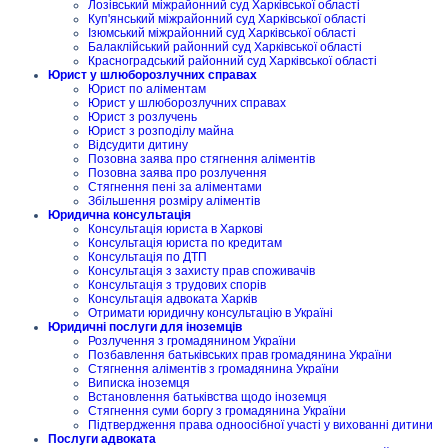
Лозівський міжрайонний суд Харківської області
Куп'янський міжрайонний суд Харківської області
Ізюмський міжрайонний суд Харківської області
Балаклійський районний суд Харківської області
Красноградський районний суд Харківської області
Юрист у шлюборозлучних справах
Юрист по аліментам
Юрист у шлюборозлучних справах
Юрист з розлучень
Юрист з розподілу майна
Відсудити дитину
Позовна заява про стягнення аліментів
Позовна заява про розлучення
Стягнення пені за аліментами
Збільшення розміру аліментів
Юридична консультація
Консультація юриста в Харкові
Консультація юриста по кредитам
Консультація по ДТП
Консультація з захисту прав споживачів
Консультація з трудових спорів
Консультація адвоката Харків
Отримати юридичну консультацію в Україні
Юридичні послуги для іноземців
Розлучення з громадянином України
Позбавлення батьківських прав громадянина України
Стягнення аліментів з громадянина України
Виписка іноземця
Встановлення батьківства щодо іноземця
Стягнення суми боргу з громадянина України
Підтвердження права одноосібної участі у вихованні дитини
Послуги адвоката