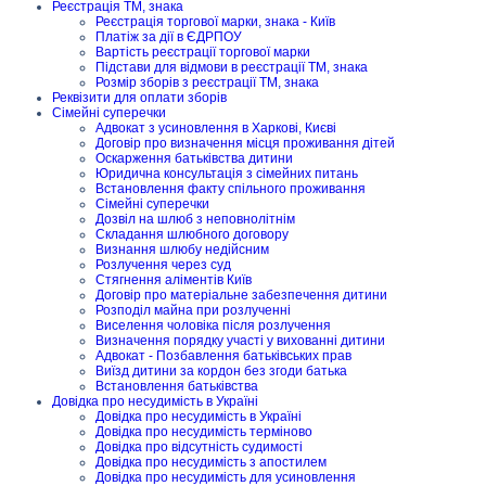
Реєстрація ТМ, знака
Реєстрація торгової марки, знака - Київ
Платіж за дії в ЄДРПОУ
Вартість реєстрації торгової марки
Підстави для відмови в реєстрації ТМ, знака
Розмір зборів з реєстрації ТМ, знака
Реквізити для оплати зборів
Сімейні суперечки
Адвокат з усиновлення в Харкові, Києві
Договір про визначення місця проживання дітей
Оскарження батьківства дитини
Юридична консультація з сімейних питань
Встановлення факту спільного проживання
Сімейні суперечки
Дозвіл на шлюб з неповнолітнім
Складання шлюбного договору
Визнання шлюбу недійсним
Розлучення через суд
Стягнення аліментів Київ
Договір про матеріальне забезпечення дитини
Розподіл майна при розлученні
Виселення чоловіка після розлучення
Визначення порядку участі у вихованні дитини
Адвокат - Позбавлення батьківських прав
Виїзд дитини за кордон без згоди батька
Встановлення батьківства
Довідка про несудимість в Україні
Довідка про несудимість в Україні
Довідка про несудимість терміново
Довідка про відсутність судимості
Довідка про несудимість з апостилем
Довідка про несудимість для усиновлення