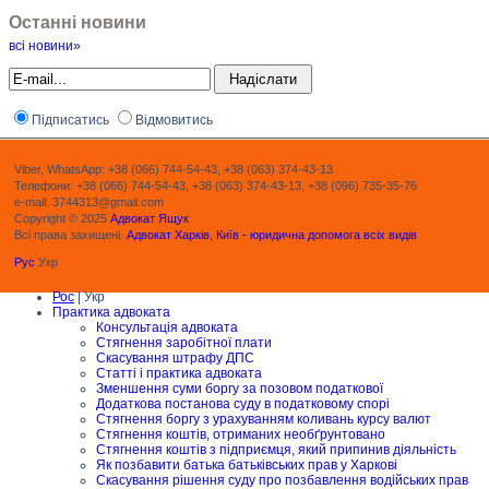
Останні новини
всі новини»
Підписатись
Відмовитись
Viber, WhatsApp: +38 (066) 744-54-43, +38 (063) 374-43-13
Телефони: +38 (066) 744-54-43, +38 (063) 374-43-13, +38 (096) 735-35-76
e-mail: 3744313@gmail.com
Copyright © 2025
Адвокат Ящук
Всі права захищені.
Адвокат Харків, Київ - юридична допомога всіх видів
Рус
Укр
Рос
| Укр
Практика адвоката
Консультація адвоката
Стягнення заробітної плати
Скасування штрафу ДПС
Статті і практика адвоката
Зменшення суми боргу за позовом податкової
Додаткова постанова суду в податковому спорі
Стягнення боргу з урахуванням коливань курсу валют
Стягнення коштів, отриманих необґрунтовано
Стягнення коштів з підприємця, який припинив діяльність
Як позбавити батька батьківських прав у Харкові
Скасування рішення суду про позбавлення водійських прав