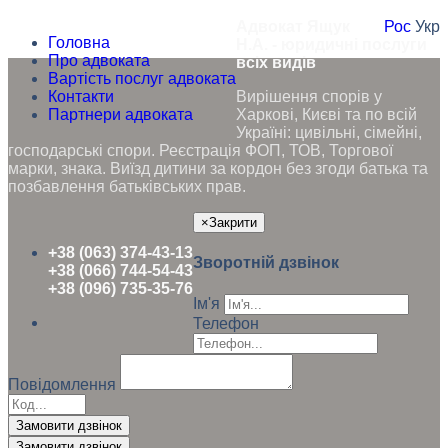
Адвокат Ящук
Рос
Укр
Головна
Н.А. - юридичні послуги
Про адвоката
всіх видів
Вартість послуг адвоката
Контакти
Вирішення спорів у
Партнери адвоката
Харкові, Києві та по всій
Україні: цивільні, сімейні,
господарські спори. Реєстрація ФОП, ТОВ, Торгової
марки, знака. Виїзд дитини за кордон без згоди батька та
позбавлення батьківських прав.
×
Закрити
+38 (063) 374-43-13
Зворотній дзвінок
+38 (066) 744-54-43
+38 (096) 735-35-76
Ім'я
Телефон
Повідомлення
Замовити дзвінок