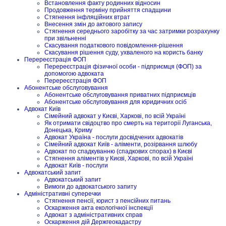
Встановлення факту родинних відносин
Продовження терміну прийняття спадщини
Стягнення інфляційних втрат
Внесення змін до актового запису
Стягнення середнього заробітку за час затримки розрахунку
при звільненні
Скасування податкового повідомлення-рішення
Скасування рішення суду, ухваленого на користь банку
Перереєстрація ФОП
Перереєстрація фізичної особи - підприємця (ФОП) за
допомогою адвоката
Перереєстрація ФОП
Абонентське обслуговування
Абонентське обслуговування приватних підприємців
Абонентське обслуговування для юридичних осіб
Адвокат Київ
Сімейний адвокат у Києві, Харкові, по всій Україні
Як отримати свідоцтво про смерть на території Луганська,
Донецька, Криму
Адвокат Україна - послуги досвідчених адвокатів
Сімейний адвокат Київ - аліменти, розірвання шлюбу
Адвокат по спадкуванню (спадкових спорах) в Києві
Стягнення аліментів у Києві, Харкові, по всій Україні
Адвокат Київ - послуги
Адвокатський запит
Адвокатський запит
Вимоги до адвокатського запиту
Адміністративні суперечки
Стягнення пенсії, юрист з пенсійних питань
Оскарження акта екологічної інспекції
Адвокат з адміністративних справ
Оскарження дій Держгеокадастру