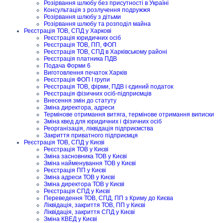
Розірвання шлюбу без присутності в Україні
Консультація з розлучення подружжя
Розірвання шлюбу з дітьми
Розірвання шлюбу та розподіл майна
Реєстрація ТОВ, СПД у Харкові
Реєстрація юридичних осіб
Реєстрація ТОВ, ПП, ФОП
Реєстрація ТОВ, СПД в Харківському районі
Реєстрація платника ПДВ
Подача Форми 6
Виготовлення печаток Харків
Реєстрація ФОП I групи
Реєстрація ТОВ, фірми, ПДВ і єдиний податок
Реєстрація фізичних осіб-підприємців
Внесення змін до статуту
Зміна директора, адреси
Термінове отримання витяга, термінове отримання виписки
Зміна квед для юридичних і фізичних осіб
Реорганізація, ліквідація підприємства
Закриття приватного підприємця
Реєстрація ТОВ, СПД у Києві
Реєстрація ТОВ у Києві
Зміна засновника ТОВ у Києві
Зміна найменування ТОВ у Києві
Реєстрація ПП у Києві
Зміна адреси ТОВ у Києві
Зміна директора ТОВ у Києві
Реєстрація СПД у Києві
Переведення ТОВ, СПД, ПП з Криму до Києва
Ліквідація, закриття ТОВ, ПП у Києві
Ліквідація, закриття СПД у Києві
Зміна КВЕД у Києві