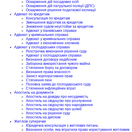
Оскарження дій посадових осіб
Оскарження дій патрульної поліції (ДПС)
Оскарження рішення податкової інспекції
Адвокат по кредитам
Консультація по кредитам
Зменшення відсотків за кредитом
Зниження судом неустойки за кредитом
Адвокат у банківських справах
Адвокат у кримінальних справах
Адвокат у кримінальних справах
Адвокат з економічних злочинів
Адвокат у господарських справах
Розстрочка виконання рішення суду
Адвокат у господарських справах
Визнання договору недійсним
Заборона використання чужого майна
Стягнення боргу за договором
Визнання права власності
Захист корпоративних прав
Стягнення пені
Позовна заява до господарського суду
Стягнення інфляційних втрат
Апостиль на документи
Апостиль на довідку про несудимість
Апостиль на свідоцтво про розлучення
Апостиль на свідоцтво про народження
Апостиль на свідоцтво про шлюб
Апостиль на рішення суду
Апостиль на диплом
Житлові суперечки
Юридична консультація з житлових питань
Визнання особи, яка втратила право користування житловим