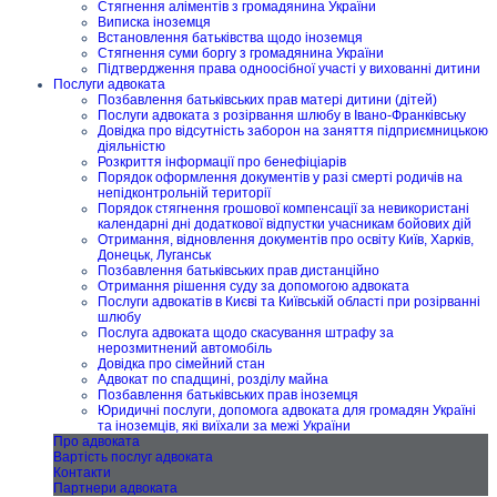
Стягнення аліментів з громадянина України
Виписка іноземця
Встановлення батьківства щодо іноземця
Стягнення суми боргу з громадянина України
Підтвердження права одноосібної участі у вихованні дитини
Послуги адвоката
Позбавлення батьківських прав матері дитини (дітей)
Послуги адвоката з розірвання шлюбу в Івано-Франківську
Довідка про відсутність заборон на заняття підприємницькою
діяльністю
Розкриття інформації про бенефіціарів
Порядок оформлення документів у разі смерті родичів на
непідконтрольній території
Порядок стягнення грошової компенсації за невикористані
календарні дні додаткової відпустки учасникам бойових дій
Отримання, відновлення документів про освіту Київ, Харків,
Донецьк, Луганськ
Позбавлення батьківських прав дистанційно
Отримання рішення суду за допомогою адвоката
Послуги адвокатів в Києві та Київській області при розірванні
шлюбу
Послуга адвоката щодо скасування штрафу за
нерозмитнений автомобіль
Довідка про сімейний стан
Адвокат по спадщині, розділу майна
Позбавлення батьківських прав іноземця
Юридичні послуги, допомога адвоката для громадян Україні
та іноземців, які виїхали за межі України
Про адвоката
Вартість послуг адвоката
Контакти
Партнери адвоката