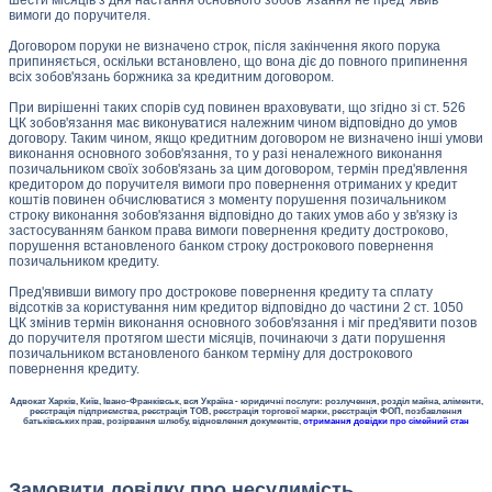
вимоги до поручителя.
Договором поруки не визначено строк, після закінчення якого порука
припиняється, оскільки встановлено, що вона діє до повного припинення
всіх зобов'язань боржника за кредитним договором.
При вирішенні таких спорів суд повинен враховувати, що згідно зі ст. 526
ЦК зобов'язання має виконуватися належним чином відповідно до умов
договору. Таким чином, якщо кредитним договором не визначено інші умови
виконання основного зобов'язання, то у разі неналежного виконання
позичальником своїх зобов'язань за цим договором, термін пред'явлення
кредитором до поручителя вимоги про повернення отриманих у кредит
коштів повинен обчислюватися з моменту порушення позичальником
строку виконання зобов'язання відповідно до таких умов або у зв'язку із
застосуванням банком права вимоги повернення кредиту достроково,
порушення встановленого банком строку дострокового повернення
позичальником кредиту.
Пред'явивши вимогу про дострокове повернення кредиту та сплату
відсотків за користування ним кредитор відповідно до частини 2 ст. 1050
ЦК змінив термін виконання основного зобов'язання і міг пред'явити позов
до поручителя протягом шести місяців, починаючи з дати порушення
позичальником встановленого банком терміну для дострокового
повернення кредиту.
Адвокат Харків, Київ, Івано-Франківськ, вся Україна - юридичні послуги: розлучення, розділ майна, аліменти,
реєстрація підприємства, реєстрація ТОВ, реєстрація торгової марки, реєстрація ФОП, позбавлення
батьківських прав, розірвання шлюбу, відновлення документів,
отримання довідки про сімейний стан
Замовити довідку про несудимість