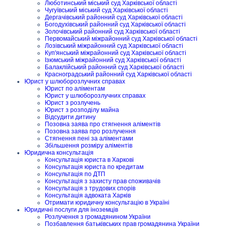
Люботинський міський суд Харківської області
Чугуївський міський суд Харківської області
Дергачівський районний суд Харківської області
Богодухівський районний суд Харківської області
Золочівський районний суд Харківської області
Первомайський міжрайонний суд Харківської області
Лозівський міжрайонний суд Харківської області
Куп'янський міжрайонний суд Харківської області
Ізюмський міжрайонний суд Харківської області
Балаклійський районний суд Харківської області
Красноградський районний суд Харківської області
Юрист у шлюборозлучних справах
Юрист по аліментам
Юрист у шлюборозлучних справах
Юрист з розлучень
Юрист з розподілу майна
Відсудити дитину
Позовна заява про стягнення аліментів
Позовна заява про розлучення
Стягнення пені за аліментами
Збільшення розміру аліментів
Юридична консультація
Консультація юриста в Харкові
Консультація юриста по кредитам
Консультація по ДТП
Консультація з захисту прав споживачів
Консультація з трудових спорів
Консультація адвоката Харків
Отримати юридичну консультацію в Україні
Юридичні послуги для іноземців
Розлучення з громадянином України
Позбавлення батьківських прав громадянина України