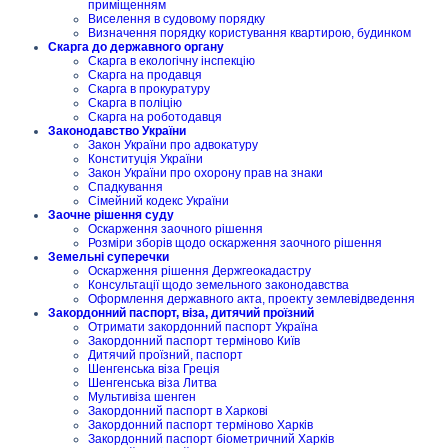
приміщенням
Виселення в судовому порядку
Визначення порядку користування квартирою, будинком
Скарга до державного органу
Скарга в екологічну інспекцію
Скарга на продавця
Скарга в прокуратуру
Скарга в поліцію
Скарга на роботодавця
Законодавство України
Закон України про адвокатуру
Конституція України
Закон України про охорону прав на знаки
Спадкування
Сімейний кодекс України
Заочне рішення суду
Оскарження заочного рішення
Розміри зборів щодо оскарження заочного рішення
Земельні суперечки
Оскарження рішення Держгеокадастру
Консультації щодо земельного законодавства
Оформлення державного акта, проекту землевідведення
Закордонний паспорт, віза, дитячий проїзний
Отримати закордонний паспорт Україна
Закордонний паспорт терміново Київ
Дитячий проїзний, паспорт
Шенгенська віза Греція
Шенгенська віза Литва
Мультивіза шенген
Закордонний паспорт в Харкові
Закордонний паспорт терміново Харків
Закордонний паспорт біометричний Харків