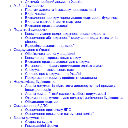
Дитячий проїзний документ Харків
Майнові суперечки
Послуги адвоката із захисту прав власності
Виділ частки
Визначення порядку користування квартирою, будинком
Виплата вартості частки квартири
Визнання права власності
Податкові суперечки
Консультування щодо податкового законодавства
Оскарження дій податкової, скасування податкових актів,
рішень
Відповідь на запит податкової
Спадкування в Україні
Обов'язкова частка у спадщині
Консультація юриста щодо спадку
Визнання права власності для спадкування
Встановлення факту проживання однією сім'єю
Спадкування земельного паю
Спільне про спадкування в Україні
Продовження терміну прийняття спадщини
Нерухомість, будівництво
Аналіз документів, підготовка договору купівлі-продажу,
інших договорів
Аналіз компанії, якій належить об'єкт нерухомості
Отримання документів для початку і закінчення будівництва
Об'єднання квартир
Оскарження дій ДПС
Оскарження протоколу ДПС
Оскарження постанови патрульної поліції
Зразки документів
Скарга на суддю
Реєстраційні форми