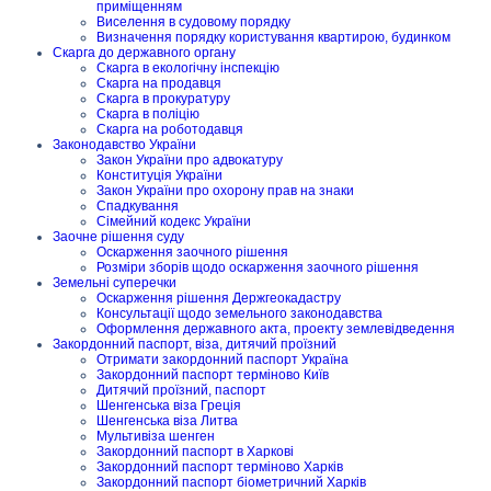
приміщенням
Виселення в судовому порядку
Визначення порядку користування квартирою, будинком
Скарга до державного органу
Скарга в екологічну інспекцію
Скарга на продавця
Скарга в прокуратуру
Скарга в поліцію
Скарга на роботодавця
Законодавство України
Закон України про адвокатуру
Конституція України
Закон України про охорону прав на знаки
Спадкування
Сімейний кодекс України
Заочне рішення суду
Оскарження заочного рішення
Розміри зборів щодо оскарження заочного рішення
Земельні суперечки
Оскарження рішення Держгеокадастру
Консультації щодо земельного законодавства
Оформлення державного акта, проекту землевідведення
Закордонний паспорт, віза, дитячий проїзний
Отримати закордонний паспорт Україна
Закордонний паспорт терміново Київ
Дитячий проїзний, паспорт
Шенгенська віза Греція
Шенгенська віза Литва
Мультивіза шенген
Закордонний паспорт в Харкові
Закордонний паспорт терміново Харків
Закордонний паспорт біометричний Харків