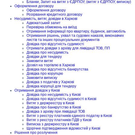
Бланки, Запит на витяг з ЄДРПОУ, (витяг з ЄДРПОУ, виписку)
Оформлення договору
Оформлення договору
Розірвання кредитного договору
Несудимість, витяг, довідки в Харкові
Адвокатський запит
Перевірка обмежень на виїзд
Отримання інформації про квартиру, будинок, автомобіль
Отримання рішень, ухвал та судових наказів, виконавчих
листів та інших процесуальних документів
Довідка про відсутність судимості
Отримати довідки з архіву для ліквідації ТОВ, ПП
Довідка про несудимість
Довідки для тендеру
Замовити витяг
Дозвіл на торгівлю в Харкові
Довідка про відсутність банкрутства
Довідка про корупцію
Замовити виписку
Довідка з податків у Харкові
Довідка корупції для тендеру
Отримання довідок у Києві
Довідка про несудимість у Києві
Довідка про відсутність судимості в Києві
Витяг з держреєстру в Києві
Довідка про банкрутство в Києві
Довідка з архіву при ліквідації ТОВ
Витяг з реєстру платників єдиного податку в Києві
Витяг з реєстру платників ПДВ у Києві
Виписка з держреєстру в Києві
Щорічне підтвердження відомостей у Києві
Рішення про розлучення