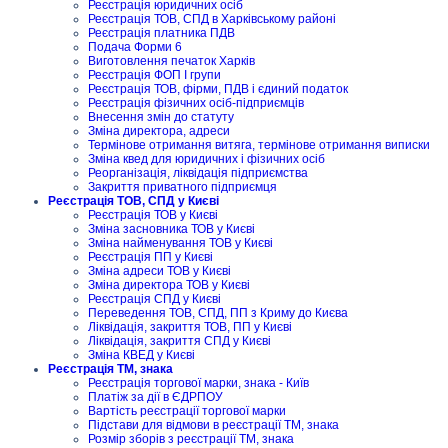
Реєстрація юридичних осіб
Реєстрація ТОВ, СПД в Харківському районі
Реєстрація платника ПДВ
Подача Форми 6
Виготовлення печаток Харків
Реєстрація ФОП I групи
Реєстрація ТОВ, фірми, ПДВ і єдиний податок
Реєстрація фізичних осіб-підприємців
Внесення змін до статуту
Зміна директора, адреси
Термінове отримання витяга, термінове отримання виписки
Зміна квед для юридичних і фізичних осіб
Реорганізація, ліквідація підприємства
Закриття приватного підприємця
Реєстрація ТОВ, СПД у Києві
Реєстрація ТОВ у Києві
Зміна засновника ТОВ у Києві
Зміна найменування ТОВ у Києві
Реєстрація ПП у Києві
Зміна адреси ТОВ у Києві
Зміна директора ТОВ у Києві
Реєстрація СПД у Києві
Переведення ТОВ, СПД, ПП з Криму до Києва
Ліквідація, закриття ТОВ, ПП у Києві
Ліквідація, закриття СПД у Києві
Зміна КВЕД у Києві
Реєстрація ТМ, знака
Реєстрація торгової марки, знака - Київ
Платіж за дії в ЄДРПОУ
Вартість реєстрації торгової марки
Підстави для відмови в реєстрації ТМ, знака
Розмір зборів з реєстрації ТМ, знака