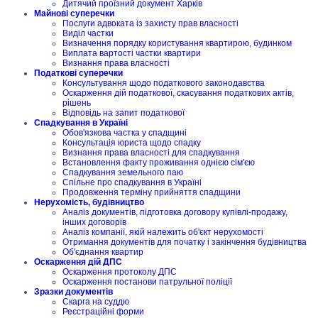
Дитячий проїзний документ Харків
Майнові суперечки
Послуги адвоката із захисту прав власності
Виділ частки
Визначення порядку користування квартирою, будинком
Виплата вартості частки квартири
Визнання права власності
Податкові суперечки
Консультування щодо податкового законодавства
Оскарження дій податкової, скасування податкових актів,
рішень
Відповідь на запит податкової
Спадкування в Україні
Обов'язкова частка у спадщині
Консультація юриста щодо спадку
Визнання права власності для спадкування
Встановлення факту проживання однією сім'єю
Спадкування земельного паю
Спільне про спадкування в Україні
Продовження терміну прийняття спадщини
Нерухомість, будівництво
Аналіз документів, підготовка договору купівлі-продажу,
інших договорів
Аналіз компанії, якій належить об'єкт нерухомості
Отримання документів для початку і закінчення будівництва
Об'єднання квартир
Оскарження дій ДПС
Оскарження протоколу ДПС
Оскарження постанови патрульної поліції
Зразки документів
Скарга на суддю
Реєстраційні форми