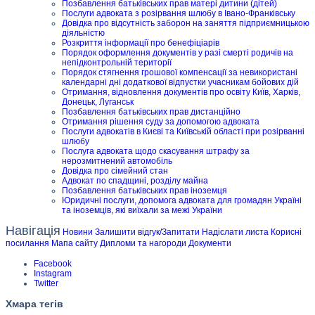
Позбавлення батьківських прав матері дитини (дітей)
Послуги адвоката з розірвання шлюбу в Івано-Франківську
Довідка про відсутність заборон на заняття підприємницькою
діяльністю
Розкриття інформації про бенефіціарів
Порядок оформлення документів у разі смерті родичів на
непідконтрольній території
Порядок стягнення грошової компенсації за невикористані
календарні дні додаткової відпустки учасникам бойових дій
Отримання, відновлення документів про освіту Київ, Харків,
Донецьк, Луганськ
Позбавлення батьківських прав дистанційно
Отримання рішення суду за допомогою адвоката
Послуги адвокатів в Києві та Київській області при розірванні
шлюбу
Послуга адвоката щодо скасування штрафу за
нерозмитнений автомобіль
Довідка про сімейний стан
Адвокат по спадщині, розділу майна
Позбавлення батьківських прав іноземця
Юридичні послуги, допомога адвоката для громадян Україні
та іноземців, які виїхали за межі України
Навігація
Новини
Залишити відгук/Запитати
Надіслати листа
Корисні
посилання
Мапа сайту
Дипломи та нагороди
Документи
Facebook
Instagram
Twitter
Хмара тегів