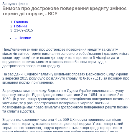
Загрузка флеш...
Вимога про дострокове повернення кредиту змінює
термін дії поруки, - ВСУ
Головна
Новини
23-09-2015
←
Новини
Пред'явлення вимоги про дострокове повернення кредиту та сплату
відсотків змінює термін виконання основного зобов'язання і дає можливість
кредитору пред'явити позов до поручителя протягом 6 місяців з дати
порушення позичальником встановленого банком терміну для
дострокового повернення кредиту.
На засіданні Судової палати у цивільних справах Верховного Суду України
2 вересня 2015 року було розглянуто справу № 6-1077цс15 за позовом про
визнання поруки припиненою.
За результатами розгляду Верховним Судом України висловив наступну
правову позицію. Відповідно до вимог частини 2 ст. 1054 та частини 2 ст.
1050 ЦК у разі, якщо договором позики передбачено повернення позики по
частинах, то у разі прострочення повернення чергової частини
позикодавець має право вимагати дострокового повернення решти позики
та сплати відсотків.
Згідно з положеннями частини 4 ст. 559 ЦК порука припиняється після
закінчення терміну, встановленого в договорі поруки. У разі, якщо такий
термін не встановлено, порука припиняється, якщо кредитор протягом
шести місяців з дня настання основного зобов 'язання не пред' явив