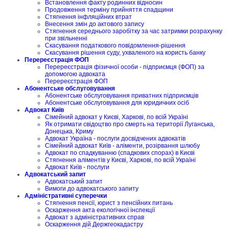
Встановлення факту родинних відносин
Продовження терміну прийняття спадщини
Стягнення інфляційних втрат
Внесення змін до актового запису
Стягнення середнього заробітку за час затримки розрахунку
при звільненні
Скасування податкового повідомлення-рішення
Скасування рішення суду, ухваленого на користь банку
Перереєстрація ФОП
Перереєстрація фізичної особи - підприємця (ФОП) за
допомогою адвоката
Перереєстрація ФОП
Абонентське обслуговування
Абонентське обслуговування приватних підприємців
Абонентське обслуговування для юридичних осіб
Адвокат Київ
Сімейний адвокат у Києві, Харкові, по всій Україні
Як отримати свідоцтво про смерть на території Луганська,
Донецька, Криму
Адвокат Україна - послуги досвідчених адвокатів
Сімейний адвокат Київ - аліменти, розірвання шлюбу
Адвокат по спадкуванню (спадкових спорах) в Києві
Стягнення аліментів у Києві, Харкові, по всій Україні
Адвокат Київ - послуги
Адвокатський запит
Адвокатський запит
Вимоги до адвокатського запиту
Адміністративні суперечки
Стягнення пенсії, юрист з пенсійних питань
Оскарження акта екологічної інспекції
Адвокат з адміністративних справ
Оскарження дій Держгеокадастру