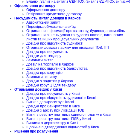
Бланки, Запит на витяг з ЄДРПОУ, (витяг з ЄДРПОУ, виписку)
Оформлення договору
Оформлення договору
Розірвання кредитного договору
Несудимість, витяг, довідки в Харкові
Адвокатський запит
Перевірка обмежень на виїзд
Отримання інформації про квартиру, будинок, автомобіль
Отримання рішень, ухвал та судових наказів, виконавчих
листів та інших процесуальних документів
Довідка про відсутність судимості
Отримати довідки з архіву для ліквідації ТОВ, ПП
Довідка про несудимість
Довідки для тендеру
Замовити витяг
Дозвіл на торгівлю в Харкові
Довідка про відсутність банкрутства
Довідка про корупцію
Замовити виписку
Довідка з податків у Харкові
Довідка корупції для тендеру
Отримання довідок у Києві
Довідка про несудимість у Києві
Довідка про відсутність судимості в Києві
Витяг з держреєстру в Києві
Довідка про банкрутство в Києві
Довідка з архіву при ліквідації ТОВ
Витяг з реєстру платників єдиного податку в Києві
Витяг з реєстру платників ПДВ у Києві
Виписка з держреєстру в Києві
Щорічне підтвердження відомостей у Києві
Рішення про розлучення