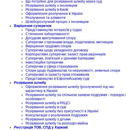
Що потрібно для розірвання шлюбу через суд
Розірвання шлюбу з іноземцем
Розірвання шлюбу в Києві
Оформлення розлучення в Україні
Розлучення та аліменти
Шлюборозлучний процес з іноземцем
Вирішення суперечок
Представництво інтересів у судах
Стягнення заборгованості
Досудове врегулювання спору
Суперечки з органами влади, податковою, митницею
Вирішення трудових спорів
Суперечки щодо укладеного договору
Корпоративні суперечки: захист прав акціонерів
Суперечки, пов'язані з цінними паперами
Інвестиційні суперечки
Суперечки у сфері страхування
Спори щодо будівництва та нерухомості, земельні спори
Суперечкиі із захисту прав споживачів
Представництво в Європейському суді
Розірвання шлюбу
Оформлення розірвання шлюбу (розлучення) під час
карантину в Україні
Розірвання шлюбу за спільною заявою подружжя - порядок і
особливості
Розірвання шлюбу в РАЦСі
Розірвання шлюбу в суді
Розірвання шлюбу без присутності в Україні
Консультація з розлучення подружжя
Розірвання шлюбу з дітьми
Розірвання шлюбу та розподіл майна
Реєстрація ТОВ, СПД у Харкові