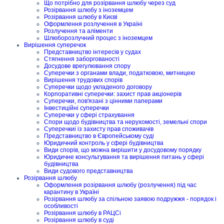
Що потрібно для розірвання шлюбу через суд
Розірвання шлюбу з іноземцем
Розірвання шлюбу в Києві
Оформлення розлучення в Україні
Розлучення та аліменти
Шлюборозлучний процес з іноземцем
Вирішення суперечок
Представництво інтересів у судах
Стягнення заборгованості
Досудове врегулювання спору
Суперечки з органами влади, податковою, митницею
Вирішення трудових спорів
Суперечки щодо укладеного договору
Корпоративні суперечки: захист прав акціонерів
Суперечки, пов'язані з цінними паперами
Інвестиційні суперечки
Суперечки у сфері страхування
Спори щодо будівництва та нерухомості, земельні спори
Суперечкиі із захисту прав споживачів
Представництво в Європейському суді
Юридичний контроль у сфері будівництва
Види спорів, що можна вирішити у досудовому порядку
Юридичне консультування та вирішення питань у сфері
будівництва
Види судового представництва
Розірвання шлюбу
Оформлення розірвання шлюбу (розлучення) під час
карантину в Україні
Розірвання шлюбу за спільною заявою подружжя - порядок і
особливості
Розірвання шлюбу в РАЦСі
Розірвання шлюбу в суді