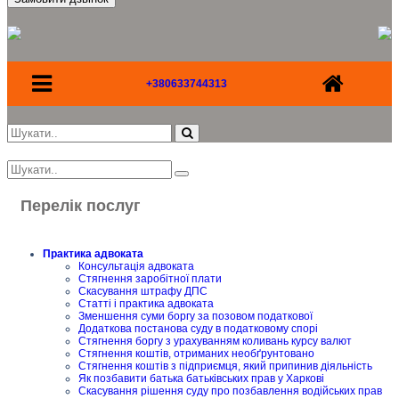
+380633744313
Перелік послуг
Практика адвоката
Консультація адвоката
Стягнення заробітної плати
Скасування штрафу ДПС
Статті і практика адвоката
Зменшення суми боргу за позовом податкової
Додаткова постанова суду в податковому спорі
Стягнення боргу з урахуванням коливань курсу валют
Стягнення коштів, отриманих необґрунтовано
Стягнення коштів з підприємця, який припинив діяльність
Як позбавити батька батьківських прав у Харкові
Скасування рішення суду про позбавлення водійських прав