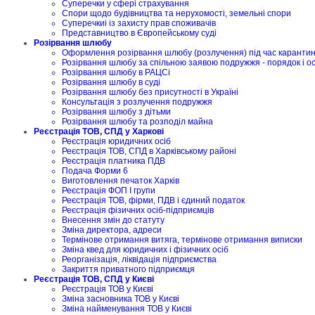
Суперечки у сфері страхування
Спори щодо будівництва та нерухомості, земельні спори
Суперечкиі із захисту прав споживачів
Представництво в Європейському суді
Розірвання шлюбу
Оформлення розірвання шлюбу (розлучення) під час карантину
Розірвання шлюбу за спільною заявою подружжя - порядок і о
Розірвання шлюбу в РАЦСі
Розірвання шлюбу в суді
Розірвання шлюбу без присутності в Україні
Консультація з розлучення подружжя
Розірвання шлюбу з дітьми
Розірвання шлюбу та розподіл майна
Реєстрація ТОВ, СПД у Харкові
Реєстрація юридичних осіб
Реєстрація ТОВ, СПД в Харківському районі
Реєстрація платника ПДВ
Подача Форми 6
Виготовлення печаток Харків
Реєстрація ФОП I групи
Реєстрація ТОВ, фірми, ПДВ і єдиний податок
Реєстрація фізичних осіб-підприємців
Внесення змін до статуту
Зміна директора, адреси
Термінове отримання витяга, термінове отримання виписки
Зміна квед для юридичних і фізичних осіб
Реорганізація, ліквідація підприємства
Закриття приватного підприємця
Реєстрація ТОВ, СПД у Києві
Реєстрація ТОВ у Києві
Зміна засновника ТОВ у Києві
Зміна найменування ТОВ у Києві