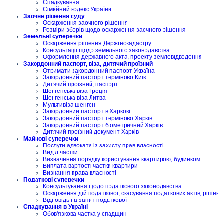
Спадкування
Сімейний кодекс України
Заочне рішення суду
Оскарження заочного рішення
Розміри зборів щодо оскарження заочного рішення
Земельні суперечки
Оскарження рішення Держгеокадастру
Консультації щодо земельного законодавства
Оформлення державного акта, проекту землевідведення
Закордонний паспорт, віза, дитячий проїзний
Отримати закордонний паспорт Україна
Закордонний паспорт терміново Київ
Дитячий проїзний, паспорт
Шенгенська віза Греція
Шенгенська віза Литва
Мультивіза шенген
Закордонний паспорт в Харкові
Закордонний паспорт терміново Харків
Закордонний паспорт біометричний Харків
Дитячий проїзний документ Харків
Майнові суперечки
Послуги адвоката із захисту прав власності
Виділ частки
Визначення порядку користування квартирою, будинком
Виплата вартості частки квартири
Визнання права власності
Податкові суперечки
Консультування щодо податкового законодавства
Оскарження дій податкової, скасування податкових актів, ріше
Відповідь на запит податкової
Спадкування в Україні
Обов'язкова частка у спадщині