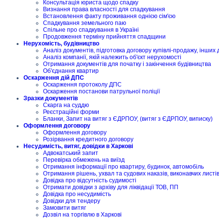
Консультація юриста щодо спадку
Визнання права власності для спадкування
Встановлення факту проживання однією сім'єю
Спадкування земельного паю
Спільне про спадкування в Україні
Продовження терміну прийняття спадщини
Нерухомість, будівництво
Аналіз документів, підготовка договору купівлі-продажу, інших 
Аналіз компанії, якій належить об'єкт нерухомості
Отримання документів для початку і закінчення будівництва
Об'єднання квартир
Оскарження дій ДПС
Оскарження протоколу ДПС
Оскарження постанови патрульної поліції
Зразки документів
Скарга на суддю
Реєстраційні форми
Бланки, Запит на витяг з ЄДРПОУ, (витяг з ЄДРПОУ, виписку)
Оформлення договору
Оформлення договору
Розірвання кредитного договору
Несудимість, витяг, довідки в Харкові
Адвокатський запит
Перевірка обмежень на виїзд
Отримання інформації про квартиру, будинок, автомобіль
Отримання рішень, ухвал та судових наказів, виконавчих листі
Довідка про відсутність судимості
Отримати довідки з архіву для ліквідації ТОВ, ПП
Довідка про несудимість
Довідки для тендеру
Замовити витяг
Дозвіл на торгівлю в Харкові