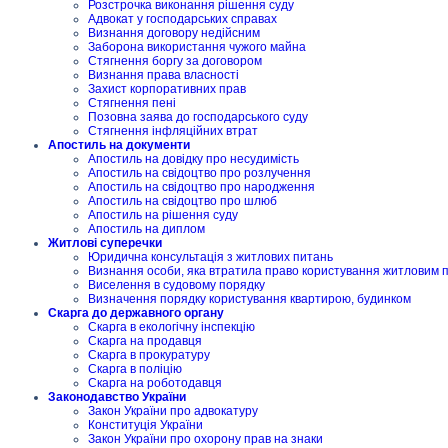
Розстрочка виконання рішення суду
Адвокат у господарських справах
Визнання договору недійсним
Заборона використання чужого майна
Стягнення боргу за договором
Визнання права власності
Захист корпоративних прав
Стягнення пені
Позовна заява до господарського суду
Стягнення інфляційних втрат
Апостиль на документи
Апостиль на довідку про несудимість
Апостиль на свідоцтво про розлучення
Апостиль на свідоцтво про народження
Апостиль на свідоцтво про шлюб
Апостиль на рішення суду
Апостиль на диплом
Житлові суперечки
Юридична консультація з житлових питань
Визнання особи, яка втратила право користування житловим
Виселення в судовому порядку
Визначення порядку користування квартирою, будинком
Скарга до державного органу
Скарга в екологічну інспекцію
Скарга на продавця
Скарга в прокуратуру
Скарга в поліцію
Скарга на роботодавця
Законодавство України
Закон України про адвокатуру
Конституція України
Закон України про охорону прав на знаки