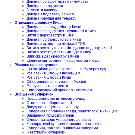
Довідка про відсутність банкрутства
Довідка про корупцію
Замовити виписку
Довідка з податків у Харкові
Довідка корупції для тендеру
Отримання довідок у Києві
Довідка про несудимість у Києві
Довідка про відсутність судимості в Києві
Витяг з держреєстру в Києві
Довідка про банкрутство в Києві
Довідка з архіву при ліквідації ТОВ
Витяг з реєстру платників єдиного податку в Києві
Витяг з реєстру платників ПДВ у Києві
Виписка з держреєстру в Києві
Щорічне підтвердження відомостей у Києві
Рішення про розлучення
Що потрібно для розірвання шлюбу через суд
Розірвання шлюбу з іноземцем
Розірвання шлюбу в Києві
Оформлення розлучення в Україні
Розлучення та аліменти
Шлюборозлучний процес з іноземцем
Вирішення суперечок
Представництво інтересів у судах
Стягнення заборгованості
Досудове врегулювання спору
Суперечки з органами влади, податковою, митницею
Вирішення трудових спорів
Суперечки щодо укладеного договору
Корпоративні суперечки: захист прав акціонерів
Суперечки, пов'язані з цінними паперами
Інвестиційні суперечки