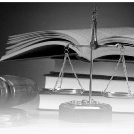
чні послуги всіх видів
Києві та по всій Україні: цивільні, сімейні, господарські сп
батька та позбавлення батьківських прав.
акрити
ротній дзвінок
лефон
ідомлення
+380633744313