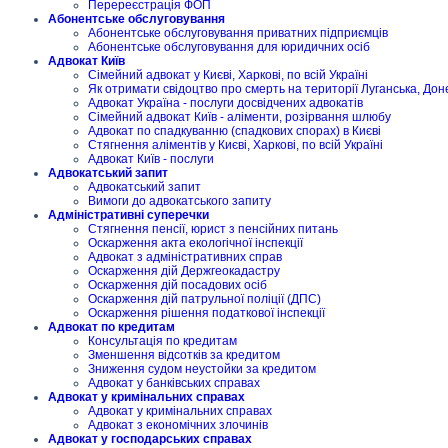
Перереєстрація ФОП
Абонентське обслуговування
Абонентське обслуговування приватних підприємців
Абонентське обслуговування для юридичних осіб
Адвокат Київ
Сімейний адвокат у Києві, Харкові, по всій Україні
Як отримати свідоцтво про смерть на території Луганська, Дон
Адвокат Україна - послуги досвідчених адвокатів
Сімейний адвокат Київ - аліменти, розірвання шлюбу
Адвокат по спадкуванню (спадкових спорах) в Києві
Стягнення аліментів у Києві, Харкові, по всій Україні
Адвокат Київ - послуги
Адвокатський запит
Адвокатський запит
Вимоги до адвокатського запиту
Адміністративні суперечки
Стягнення пенсії, юрист з пенсійних питань
Оскарження акта екологічної інспекції
Адвокат з адміністративних справ
Оскарження дій Держгеокадастру
Оскарження дій посадових осіб
Оскарження дій патрульної поліції (ДПС)
Оскарження рішення податкової інспекції
Адвокат по кредитам
Консультація по кредитам
Зменшення відсотків за кредитом
Зниження судом неустойки за кредитом
Адвокат у банківських справах
Адвокат у кримінальних справах
Адвокат у кримінальних справах
Адвокат з економічних злочинів
Адвокат у господарських справах