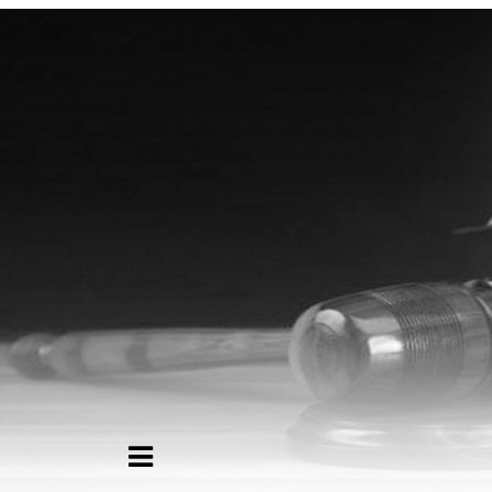
Адвокат Ящук Н.А. - юриди
Головна
Про адвоката
Вирішення спорів у Харкові, 
Вартість послуг адвоката
дитини за кордон без згоди 
Контакти
Партнери адвоката
×
З
+38 (063) 374-43-13
Зво
+38 (066) 744-54-43
+38 (096) 735-35-76
Ім'я
Те
Пов
Замовити дзвінок