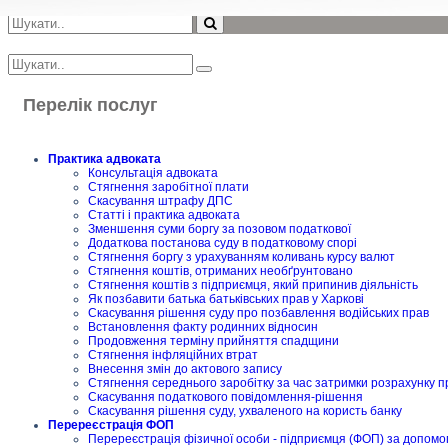
Перелік послуг
Практика адвоката
Консультація адвоката
Стягнення заробітної плати
Скасування штрафу ДПС
Статті і практика адвоката
Зменшення суми боргу за позовом податкової
Додаткова постанова суду в податковому спорі
Стягнення боргу з урахуванням коливань курсу валют
Стягнення коштів, отриманих необґрунтовано
Стягнення коштів з підприємця, який припинив діяльність
Як позбавити батька батьківських прав у Харкові
Скасування рішення суду про позбавлення водійських прав
Встановлення факту родинних відносин
Продовження терміну прийняття спадщини
Стягнення інфляційних втрат
Внесення змін до актового запису
Стягнення середнього заробітку за час затримки розрахунку п
Скасування податкового повідомлення-рішення
Скасування рішення суду, ухваленого на користь банку
Перереєстрація ФОП
Перереєстрація фізичної особи - підприємця (ФОП) за допомо