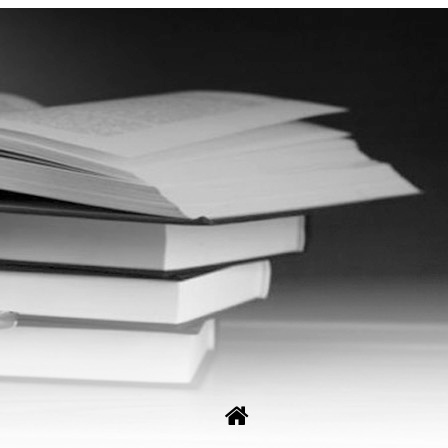
Рос
Укр
ори. Реєстрація ФОП, ТОВ, Торгової марки, знака. Виїзд