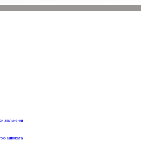
ри звільненні
гою адвоката