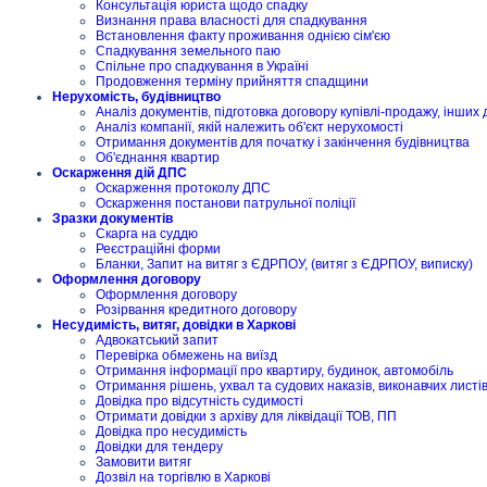
Консультація юриста щодо спадку
Визнання права власності для спадкування
Встановлення факту проживання однією сім'єю
Спадкування земельного паю
Спільне про спадкування в Україні
Продовження терміну прийняття спадщини
Нерухомість, будівництво
Аналіз документів, підготовка договору купівлі-продажу, інших 
Аналіз компанії, якій належить об'єкт нерухомості
Отримання документів для початку і закінчення будівництва
Об'єднання квартир
Оскарження дій ДПС
Оскарження протоколу ДПС
Оскарження постанови патрульної поліції
Зразки документів
Скарга на суддю
Реєстраційні форми
Бланки, Запит на витяг з ЄДРПОУ, (витяг з ЄДРПОУ, виписку)
Оформлення договору
Оформлення договору
Розірвання кредитного договору
Несудимість, витяг, довідки в Харкові
Адвокатський запит
Перевірка обмежень на виїзд
Отримання інформації про квартиру, будинок, автомобіль
Отримання рішень, ухвал та судових наказів, виконавчих листі
Довідка про відсутність судимості
Отримати довідки з архіву для ліквідації ТОВ, ПП
Довідка про несудимість
Довідки для тендеру
Замовити витяг
Дозвіл на торгівлю в Харкові