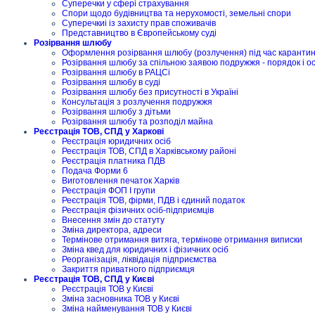
Суперечки у сфері страхування
Спори щодо будівництва та нерухомості, земельні спори
Суперечкиі із захисту прав споживачів
Представництво в Європейському суді
Розірвання шлюбу
Оформлення розірвання шлюбу (розлучення) під час карантину
Розірвання шлюбу за спільною заявою подружжя - порядок і о
Розірвання шлюбу в РАЦСі
Розірвання шлюбу в суді
Розірвання шлюбу без присутності в Україні
Консультація з розлучення подружжя
Розірвання шлюбу з дітьми
Розірвання шлюбу та розподіл майна
Реєстрація ТОВ, СПД у Харкові
Реєстрація юридичних осіб
Реєстрація ТОВ, СПД в Харківському районі
Реєстрація платника ПДВ
Подача Форми 6
Виготовлення печаток Харків
Реєстрація ФОП I групи
Реєстрація ТОВ, фірми, ПДВ і єдиний податок
Реєстрація фізичних осіб-підприємців
Внесення змін до статуту
Зміна директора, адреси
Термінове отримання витяга, термінове отримання виписки
Зміна квед для юридичних і фізичних осіб
Реорганізація, ліквідація підприємства
Закриття приватного підприємця
Реєстрація ТОВ, СПД у Києві
Реєстрація ТОВ у Києві
Зміна засновника ТОВ у Києві
Зміна найменування ТОВ у Києві