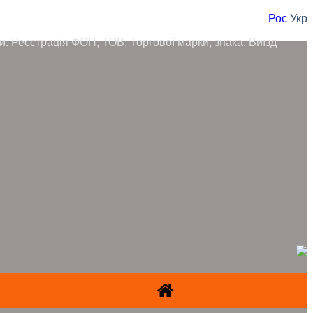
Рос
Укр
ори. Реєстрація ФОП, ТОВ, Торгової марки, знака. Виїзд