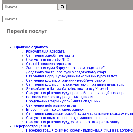
Перелік послуг
Практика адвоката
Консультація адвоката
Стягнення заробітної плати
Скасування штрафу ДПС
Статті і практика адвоката
Зменшення суми боргу за позовом податкової
Додаткова постанова суду в податковому спорі
Стягнення боргу з урахуванням коливань курсу валют
Стягнення коштів, отриманих необґрунтовано
Стягнення коштів з підприємця, який припинив діяльність
Як позбавити батька батьківських прав у Харкові
Скасування рішення суду про позбавлення водійських прав
Встановлення факту родинних відносин
Продовження терміну прийняття спадщини
Стягнення інфляційних втрат
Внесення змін до актового запису
Стягнення середнього заробітку за час затримки розрахунку п
Скасування податкового повідомлення-рішення
Скасування рішення суду, ухваленого на користь банку
Перереєстрація ФОП
Перереєстрація фізичної особи - підприємця (ФОП) за допомо