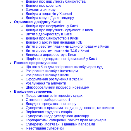
Довідка про відсутність банкрутства
Довідка про корупцію
Замовити виписку
Довідка з податків у Харкові
Довідка корупції для тендеру
Отримання довідок у Києві
Довідка про несудимість у Києві
Довідка про відсутність судимості в Києві
Витяг з держреєстру в Києві
Довідка про банкрутство в Києві
Довідка з архіву при ліквідації ТОВ
Витяг з реєстру платників єдиного податку в Києві
Витяг з реєстру платників ПДВ у Києві
Виписка з держреєстру в Києві
Щорічне підтвердження відомостей у Києві
Рішення про розлучення
Що потрібно для розірвання шлюбу через суд
Розірвання шлюбу з іноземцем
Розірвання шлюбу в Києві
Оформлення розлучення в Україні
Розлучення та аліменти
Шлюборозлучний процес з іноземцем
Вирішення суперечок
Представництво інтересів у судах
Стягнення заборгованості
Досудове врегулювання спору
Суперечки з органами влади, податковою, митницею
Вирішення трудових спорів
Суперечки щодо укладеного договору
Корпоративні суперечки: захист прав акціонерів
Суперечки, пов'язані з цінними паперами
Інвестиційні суперечки