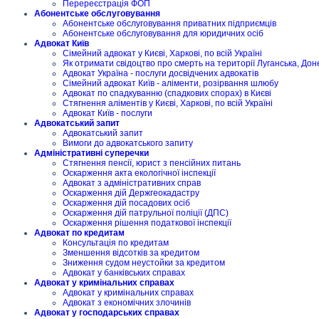
Перереєстрація ФОП
Абонентське обслуговування
Абонентське обслуговування приватних підприємців
Абонентське обслуговування для юридичних осіб
Адвокат Київ
Сімейний адвокат у Києві, Харкові, по всій Україні
Як отримати свідоцтво про смерть на території Луганська, Дон
Адвокат Україна - послуги досвідчених адвокатів
Сімейний адвокат Київ - аліменти, розірвання шлюбу
Адвокат по спадкуванню (спадкових спорах) в Києві
Стягнення аліментів у Києві, Харкові, по всій Україні
Адвокат Київ - послуги
Адвокатський запит
Адвокатський запит
Вимоги до адвокатського запиту
Адміністративні суперечки
Стягнення пенсії, юрист з пенсійних питань
Оскарження акта екологічної інспекції
Адвокат з адміністративних справ
Оскарження дій Держгеокадастру
Оскарження дій посадових осіб
Оскарження дій патрульної поліції (ДПС)
Оскарження рішення податкової інспекції
Адвокат по кредитам
Консультація по кредитам
Зменшення відсотків за кредитом
Зниження судом неустойки за кредитом
Адвокат у банківських справах
Адвокат у кримінальних справах
Адвокат у кримінальних справах
Адвокат з економічних злочинів
Адвокат у господарських справах