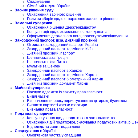
Спадкування
Сімейний кодекс України
Заочне рішення суду
Оскарження заочного рішення
Розміри зборів щодо оскарження заочного рішення
Земельні суперечки
Оскарження рішення Держгеокадастру
Консультації щодо земельного законодавства
Оформлення державного акта, проекту землевідведення
Закордонний паспорт, віза, дитячий проїзний
Отримати закордонний паспорт Україна
Закордонний паспорт терміново Київ
Дитячий проїзний, паспорт
Шенгенська віза Греція
Шенгенська віза Литва
Мультивіза шенген
Закордонний паспорт в Харкові
Закордонний паспорт терміново Харків
Закордонний паспорт біометричний Харків
Дитячий проїзний документ Харків
Майнові суперечки
Послуги адвоката із захисту прав власності
Виділ частки
Визначення порядку користування квартирою, будинком
Виплата вартості частки квартири
Визнання права власності
Податкові суперечки
Консультування щодо податкового законодавства
Оскарження дій податкової, скасування податкових актів, ріше
Відповідь на запит податкової
Спадкування в Україні
Обов'язкова частка у спадщині