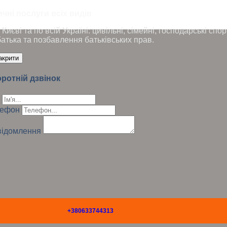
чні послуги всіх видів
Києві та по всій Україні: цивільні, сімейні, господарські сп
батька та позбавлення батьківських прав.
акрити
ротній дзвінок
лефон
ідомлення
+380633744313