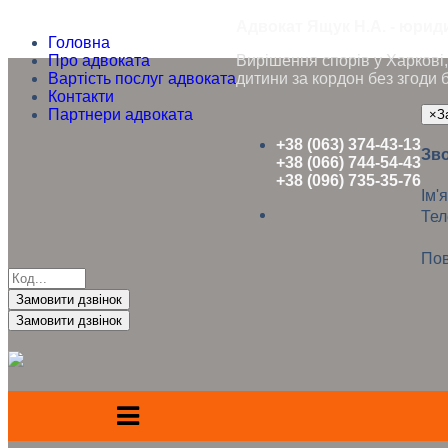
Адвокат Ящук Н.А. - юриди
Головна
Про адвоката
Вирішення спорів у Харкові, 
Вартість послуг адвоката
дитини за кордон без згоди 
Контакти
Партнери адвоката
×
З
+38 (063) 374-43-13
Зво
+38 (066) 744-54-43
+38 (096) 735-35-76
Ім'я
Те
Пов
Замовити дзвінок