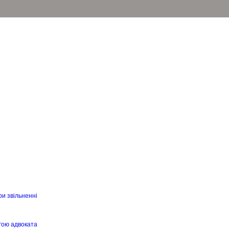
ри звільненні
гою адвоката