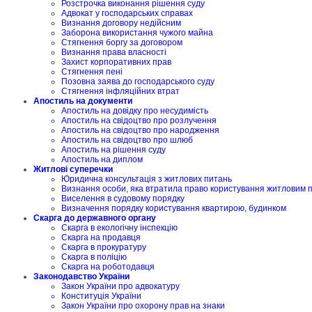
Розстрочка виконання рішення суду
Адвокат у господарських справах
Визнання договору недійсним
Заборона використання чужого майна
Стягнення боргу за договором
Визнання права власності
Захист корпоративних прав
Стягнення пені
Позовна заява до господарського суду
Стягнення інфляційних втрат
Апостиль на документи
Апостиль на довідку про несудимість
Апостиль на свідоцтво про розлучення
Апостиль на свідоцтво про народження
Апостиль на свідоцтво про шлюб
Апостиль на рішення суду
Апостиль на диплом
Житлові суперечки
Юридична консультація з житлових питань
Визнання особи, яка втратила право користування житловим
Виселення в судовому порядку
Визначення порядку користування квартирою, будинком
Скарга до державного органу
Скарга в екологічну інспекцію
Скарга на продавця
Скарга в прокуратуру
Скарга в поліцію
Скарга на роботодавця
Законодавство України
Закон України про адвокатуру
Конституція України
Закон України про охорону прав на знаки