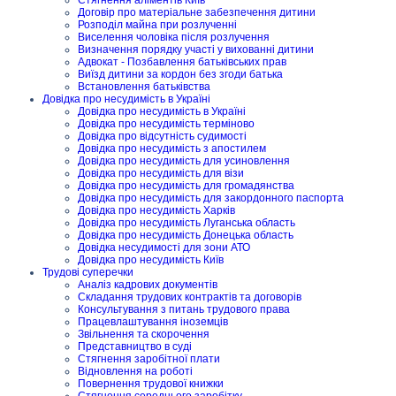
Стягнення аліментів Київ
Договір про матеріальне забезпечення дитини
Розподіл майна при розлученні
Виселення чоловіка після розлучення
Визначення порядку участі у вихованні дитини
Адвокат - Позбавлення батьківських прав
Виїзд дитини за кордон без згоди батька
Встановлення батьківства
Довідка про несудимість в Україні
Довідка про несудимість в Україні
Довідка про несудимість терміново
Довідка про відсутність судимості
Довідка про несудимість з апостилем
Довідка про несудимість для усиновлення
Довідка про несудимість для візи
Довідка про несудимість для громадянства
Довідка про несудимість для закордонного паспорта
Довідка про несудимість Харків
Довідка про несудимість Луганська область
Довідка про несудимість Донецька область
Довідка несудимості для зони АТО
Довідка про несудимість Київ
Трудові суперечки
Аналіз кадрових документів
Складання трудових контрактів та договорів
Консультування з питань трудового права
Працевлаштування іноземців
Звільнення та скорочення
Представництво в суді
Стягнення заробітної плати
Відновлення на роботі
Повернення трудової книжки