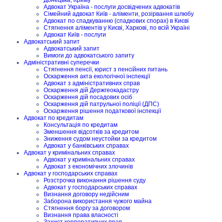
Донецька, Криму
Адвокат Україна - послуги досвідчених адвокатів
Сімейний адвокат Київ - аліменти, розірвання шлюбу
Адвокат по спадкуванню (спадкових спорах) в Києві
Стягнення аліментів у Києві, Харкові, по всій Україні
Адвокат Київ - послуги
Адвокатський запит
Адвокатський запит
Вимоги до адвокатського запиту
Адміністративні суперечки
Стягнення пенсії, юрист з пенсійних питань
Оскарження акта екологічної інспекції
Адвокат з адміністративних справ
Оскарження дій Держгеокадастру
Оскарження дій посадових осіб
Оскарження дій патрульної поліції (ДПС)
Оскарження рішення податкової інспекції
Адвокат по кредитам
Консультація по кредитам
Зменшення відсотків за кредитом
Зниження судом неустойки за кредитом
Адвокат у банківських справах
Адвокат у кримінальних справах
Адвокат у кримінальних справах
Адвокат з економічних злочинів
Адвокат у господарських справах
Розстрочка виконання рішення суду
Адвокат у господарських справах
Визнання договору недійсним
Заборона використання чужого майна
Стягнення боргу за договором
Визнання права власності