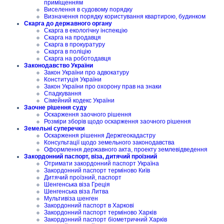
приміщенням
Виселення в судовому порядку
Визначення порядку користування квартирою, будинком
Скарга до державного органу
Скарга в екологічну інспекцію
Скарга на продавця
Скарга в прокуратуру
Скарга в поліцію
Скарга на роботодавця
Законодавство України
Закон України про адвокатуру
Конституція України
Закон України про охорону прав на знаки
Спадкування
Сімейний кодекс України
Заочне рішення суду
Оскарження заочного рішення
Розміри зборів щодо оскарження заочного рішення
Земельні суперечки
Оскарження рішення Держгеокадастру
Консультації щодо земельного законодавства
Оформлення державного акта, проекту землевідведення
Закордонний паспорт, віза, дитячий проїзний
Отримати закордонний паспорт Україна
Закордонний паспорт терміново Київ
Дитячий проїзний, паспорт
Шенгенська віза Греція
Шенгенська віза Литва
Мультивіза шенген
Закордонний паспорт в Харкові
Закордонний паспорт терміново Харків
Закордонний паспорт біометричний Харків