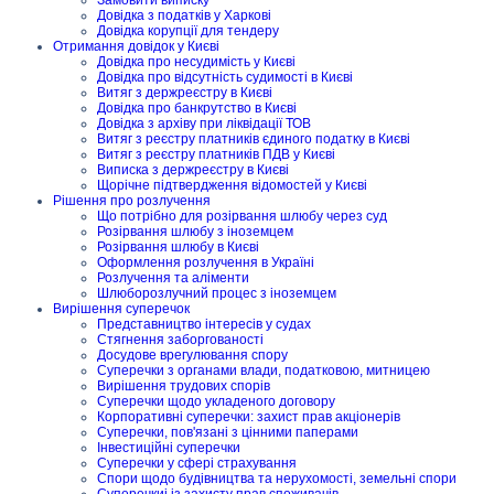
Замовити виписку
Довідка з податків у Харкові
Довідка корупції для тендеру
Отримання довідок у Києві
Довідка про несудимість у Києві
Довідка про відсутність судимості в Києві
Витяг з держреєстру в Києві
Довідка про банкрутство в Києві
Довідка з архіву при ліквідації ТОВ
Витяг з реєстру платників єдиного податку в Києві
Витяг з реєстру платників ПДВ у Києві
Виписка з держреєстру в Києві
Щорічне підтвердження відомостей у Києві
Рішення про розлучення
Що потрібно для розірвання шлюбу через суд
Розірвання шлюбу з іноземцем
Розірвання шлюбу в Києві
Оформлення розлучення в Україні
Розлучення та аліменти
Шлюборозлучний процес з іноземцем
Вирішення суперечок
Представництво інтересів у судах
Стягнення заборгованості
Досудове врегулювання спору
Суперечки з органами влади, податковою, митницею
Вирішення трудових спорів
Суперечки щодо укладеного договору
Корпоративні суперечки: захист прав акціонерів
Суперечки, пов'язані з цінними паперами
Інвестиційні суперечки
Суперечки у сфері страхування
Спори щодо будівництва та нерухомості, земельні спори