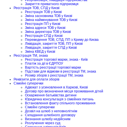
Реорганізація, ліквідація підприємства
Закриття приватного підприємця
Реєстрація ТОВ, СПД у Києві
Реєстрація ТОВ у Києві
Зміна засновника ТОВ у Києві
Зміна найменування ТОВ у Києві
Реєстрація ПП у Києві
Зміна адреси ТОВ у Києві
Зміна директора ТОВ у Києві
Реєстрація СПД у Києві
Переведення ТОВ, СПД, ПП з Криму до Києва
Ліквідація, закриття ТОВ, ПП у Києві
Ліквідація, закриття СПД у Києві
Зміна КВЕД у Києві
Реєстрація ТМ, знака
Реєстрація торгової марки, знака - Київ
Платіж за дії в ЄДРПОУ
Вартість реєстрації торгової марки
Підстави для відмови в реєстрації ТМ, знака
Розмір зборів з реєстрації ТМ, знака
Реквізити для оплати зборів
Сімейні суперечки
Адвокат з усиновлення в Харкові, Києві
Договір про визначення місця проживання дітей
Оскарження батьківства дитини
Юридична консультація з сімейних питань
Встановлення факту спільного проживання
Сімейні суперечки
Дозвіл на шлюб з неповнолітнім
Складання шлюбного договору
Визнання шлюбу недійсним
Розлучення через суд