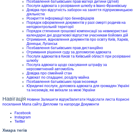
Позбавлення батьківських прав матері дитини (дітей)
Послуги адвоката з розірвання шлюбу в Івано-Франківську
Довідка про відсутність заборон на заняття підприємницькою
діяльністю
Розкриття інформації про бенефіціарів
Порядок оформлення документів у разі смерті родичів на
непідконтрольній території
Порядок стягнення грошової компенсації за невикористані
календарні дні додаткової відпустки учасникам бойових дій
Отримання, відновлення документів про освіту Київ, Харків,
Донецьк, Луганськ
Позбавлення батьківських прав дистанційно
Отримання рішення суду за допомогою адвоката
Послуги адвокатів в Києві та Київській області при розірванні
шлюбу
Послуга адвоката щодо скасування штрафу за
нерозмитнений автомобіль
Довідка про сімейний стан
Адвокат по спадщині, розділу майна
Позбавлення батьківських прав іноземця
Юридичні послуги, допомога адвоката для громадян Україні
та іноземців, які виїхали за межі України
Навігація
Новини
Залишити відгук/Запитати
Надіслати листа
Корисні
посилання
Мапа сайту
Дипломи та нагороди
Документи
Facebook
Instagram
Twitter
Хмара тегів