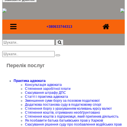
+380633744313
Перелік послуг
Практика адвоката
Консультація адвоката
Стягнення заробітної плати
Скасування штрафу ДПС
Статті і практика адвоката
Зменшення суми боргу за позовом податкової
Додаткова постанова суду в податковому спорі
Стягнення боргу з урахуванням коливань курсу валют
Стягнення коштів, отриманих необґрунтовано
Стягнення коштів з підприємця, який припинив діяльність
Як позбавити батька батьківських прав у Харкові
Скасування рішення суду про позбавлення водійських прав