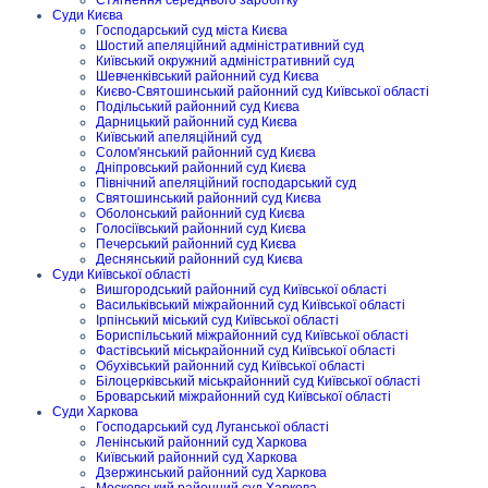
Стягнення середнього заробітку
Суди Києва
Господарський суд міста Києва
Шостий апеляційний адміністративний суд
Київський окружний адміністративний суд
Шевченківський районний суд Києва
Києво-Святошинський районний суд Київської області
Подільський районний суд Києва
Дарницький районний суд Києва
Київський апеляційний суд
Солом'янський районний суд Києва
Дніпровський районний суд Києва
Північний апеляційний господарський суд
Святошинський районний суд Києва
Оболонський районний суд Києва
Голосіївський районний суд Києва
Печерський районний суд Києва
Деснянський районний суд Києва
Суди Київської області
Вишгородський районний суд Київської області
Васильківський міжрайонний суд Київської області
Ірпінський міський суд Київської області
Бориспільський міжрайонний суд Київської області
Фастівський міськрайонний суд Київської області
Обухівський районний суд Київської області
Білоцерківський міськрайонний суд Київської області
Броварський міжрайонний суд Київської області
Суди Харкова
Господарський суд Луганської області
Ленінський районний суд Харкова
Київський районний суд Харкова
Дзержинський районний суд Харкова