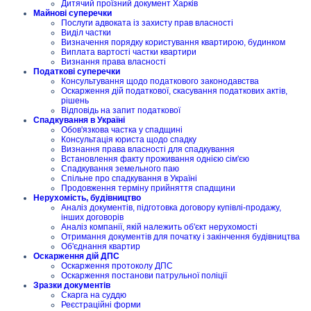
Дитячий проїзний документ Харків
Майнові суперечки
Послуги адвоката із захисту прав власності
Виділ частки
Визначення порядку користування квартирою, будинком
Виплата вартості частки квартири
Визнання права власності
Податкові суперечки
Консультування щодо податкового законодавства
Оскарження дій податкової, скасування податкових актів,
рішень
Відповідь на запит податкової
Спадкування в Україні
Обов'язкова частка у спадщині
Консультація юриста щодо спадку
Визнання права власності для спадкування
Встановлення факту проживання однією сім'єю
Спадкування земельного паю
Спільне про спадкування в Україні
Продовження терміну прийняття спадщини
Нерухомість, будівництво
Аналіз документів, підготовка договору купівлі-продажу,
інших договорів
Аналіз компанії, якій належить об'єкт нерухомості
Отримання документів для початку і закінчення будівництва
Об'єднання квартир
Оскарження дій ДПС
Оскарження протоколу ДПС
Оскарження постанови патрульної поліції
Зразки документів
Скарга на суддю
Реєстраційні форми