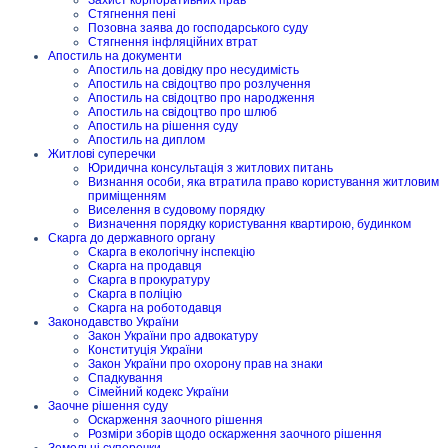
Захист корпоративних прав
Стягнення пені
Позовна заява до господарського суду
Стягнення інфляційних втрат
Апостиль на документи
Апостиль на довідку про несудимість
Апостиль на свідоцтво про розлучення
Апостиль на свідоцтво про народження
Апостиль на свідоцтво про шлюб
Апостиль на рішення суду
Апостиль на диплом
Житлові суперечки
Юридична консультація з житлових питань
Визнання особи, яка втратила право користування житловим
приміщенням
Виселення в судовому порядку
Визначення порядку користування квартирою, будинком
Скарга до державного органу
Скарга в екологічну інспекцію
Скарга на продавця
Скарга в прокуратуру
Скарга в поліцію
Скарга на роботодавця
Законодавство України
Закон України про адвокатуру
Конституція України
Закон України про охорону прав на знаки
Спадкування
Сімейний кодекс України
Заочне рішення суду
Оскарження заочного рішення
Розміри зборів щодо оскарження заочного рішення