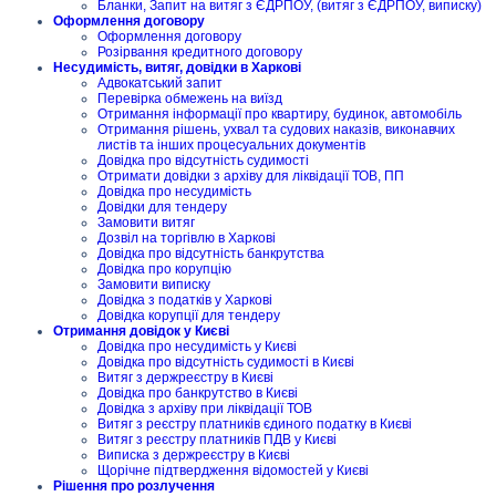
Бланки, Запит на витяг з ЄДРПОУ, (витяг з ЄДРПОУ, виписку)
Оформлення договору
Оформлення договору
Розірвання кредитного договору
Несудимість, витяг, довідки в Харкові
Адвокатський запит
Перевірка обмежень на виїзд
Отримання інформації про квартиру, будинок, автомобіль
Отримання рішень, ухвал та судових наказів, виконавчих
листів та інших процесуальних документів
Довідка про відсутність судимості
Отримати довідки з архіву для ліквідації ТОВ, ПП
Довідка про несудимість
Довідки для тендеру
Замовити витяг
Дозвіл на торгівлю в Харкові
Довідка про відсутність банкрутства
Довідка про корупцію
Замовити виписку
Довідка з податків у Харкові
Довідка корупції для тендеру
Отримання довідок у Києві
Довідка про несудимість у Києві
Довідка про відсутність судимості в Києві
Витяг з держреєстру в Києві
Довідка про банкрутство в Києві
Довідка з архіву при ліквідації ТОВ
Витяг з реєстру платників єдиного податку в Києві
Витяг з реєстру платників ПДВ у Києві
Виписка з держреєстру в Києві
Щорічне підтвердження відомостей у Києві
Рішення про розлучення