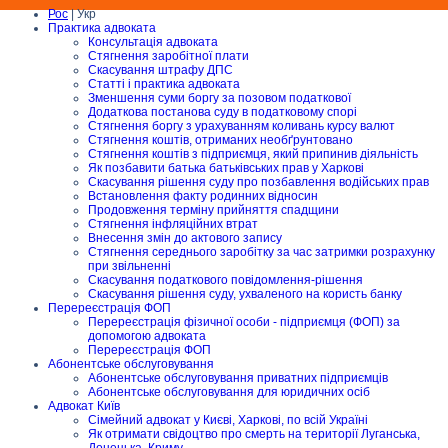
Рос
| Укр
Практика адвоката
Консультація адвоката
Стягнення заробітної плати
Скасування штрафу ДПС
Статті і практика адвоката
Зменшення суми боргу за позовом податкової
Додаткова постанова суду в податковому спорі
Стягнення боргу з урахуванням коливань курсу валют
Стягнення коштів, отриманих необґрунтовано
Стягнення коштів з підприємця, який припинив діяльність
Як позбавити батька батьківських прав у Харкові
Скасування рішення суду про позбавлення водійських прав
Встановлення факту родинних відносин
Продовження терміну прийняття спадщини
Стягнення інфляційних втрат
Внесення змін до актового запису
Стягнення середнього заробітку за час затримки розрахунку
при звільненні
Скасування податкового повідомлення-рішення
Скасування рішення суду, ухваленого на користь банку
Перереєстрація ФОП
Перереєстрація фізичної особи - підприємця (ФОП) за
допомогою адвоката
Перереєстрація ФОП
Абонентське обслуговування
Абонентське обслуговування приватних підприємців
Абонентське обслуговування для юридичних осіб
Адвокат Київ
Сімейний адвокат у Києві, Харкові, по всій Україні
Як отримати свідоцтво про смерть на території Луганська,