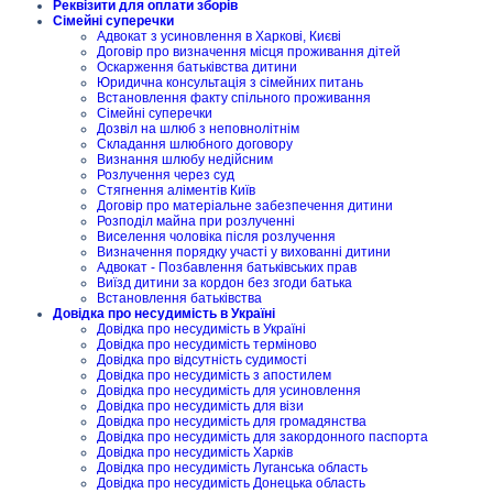
Реквізити для оплати зборів
Сімейні суперечки
Адвокат з усиновлення в Харкові, Києві
Договір про визначення місця проживання дітей
Оскарження батьківства дитини
Юридична консультація з сімейних питань
Встановлення факту спільного проживання
Сімейні суперечки
Дозвіл на шлюб з неповнолітнім
Складання шлюбного договору
Визнання шлюбу недійсним
Розлучення через суд
Стягнення аліментів Київ
Договір про матеріальне забезпечення дитини
Розподіл майна при розлученні
Виселення чоловіка після розлучення
Визначення порядку участі у вихованні дитини
Адвокат - Позбавлення батьківських прав
Виїзд дитини за кордон без згоди батька
Встановлення батьківства
Довідка про несудимість в Україні
Довідка про несудимість в Україні
Довідка про несудимість терміново
Довідка про відсутність судимості
Довідка про несудимість з апостилем
Довідка про несудимість для усиновлення
Довідка про несудимість для візи
Довідка про несудимість для громадянства
Довідка про несудимість для закордонного паспорта
Довідка про несудимість Харків
Довідка про несудимість Луганська область
Довідка про несудимість Донецька область