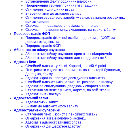
Встановлення факту родинних відносин
Продовження терміну прийняття спадщини
Стягнення інфляційних втрат
Внесення змін до актового запису
Стягнення середнього заробітку за час затримки розрахунку
при звільненні
Скасування податкового повідомлення-рішення
Скасування рішення суду, ухваленого на користь банку
Перереєстрація ФОП
Перереєстрація фізичної особи - підприємця (ФОП) за
допомогою адвоката
Перереєстрація ФОП
Абонентське обслуговування
Абонентське обслуговування приватних підприємців
Абонентське обслуговування для юридичних осіб
Адвокат Київ
Сімейний адвокат у Києві, Харкові, по всій Україні
Як отримати свідоцтво про смерть на території Луганська,
Донецька, Криму
Адвокат Україна - послуги досвідчених адвокатів
Сімейний адвокат Київ - аліменти, розірвання шлюбу
Адвокат по спадкуванню (спадкових спорах) в Києві
Стягнення аліментів у Києві, Харкові, по всій Україні
Адвокат Київ - послуги
Адвокатський запит
Адвокатський запит
Вимоги до адвокатського запиту
Адміністративні суперечки
Стягнення пенсії, юрист з пенсійних питань
Оскарження акта екологічної інспекції
Адвокат з адміністративних справ
Оскарження дій Держгеокадастру