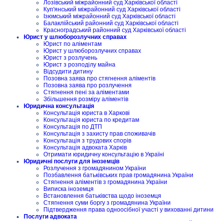
Лозівський міжрайонний суд Харківської області
Куп'янський міжрайонний суд Харківської області
Ізюмський міжрайонний суд Харківської області
Балаклійський районний суд Харківської області
Красноградський районний суд Харківської області
Юрист у шлюборозлучних справах
Юрист по аліментам
Юрист у шлюборозлучних справах
Юрист з розлучень
Юрист з розподілу майна
Відсудити дитину
Позовна заява про стягнення аліментів
Позовна заява про розлучення
Стягнення пені за аліментами
Збільшення розміру аліментів
Юридична консультація
Консультація юриста в Харкові
Консультація юриста по кредитам
Консультація по ДТП
Консультація з захисту прав споживачів
Консультація з трудових спорів
Консультація адвоката Харків
Отримати юридичну консультацію в Україні
Юридичні послуги для іноземців
Розлучення з громадянином України
Позбавлення батьківських прав громадянина України
Стягнення аліментів з громадянина України
Виписка іноземця
Встановлення батьківства щодо іноземця
Стягнення суми боргу з громадянина України
Підтвердження права одноосібної участі у вихованні дитини
Послуги адвоката