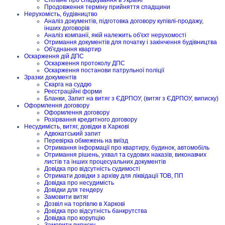
Спільне про спадкування в Україні
Продовження терміну прийняття спадщини
Нерухомість, будівництво
Аналіз документів, підготовка договору купівлі-продажу,
інших договорів
Аналіз компанії, якій належить об'єкт нерухомості
Отримання документів для початку і закінчення будівництва
Об'єднання квартир
Оскарження дій ДПС
Оскарження протоколу ДПС
Оскарження постанови патрульної поліції
Зразки документів
Скарга на суддю
Реєстраційні форми
Бланки, Запит на витяг з ЄДРПОУ, (витяг з ЄДРПОУ, виписку)
Оформлення договору
Оформлення договору
Розірвання кредитного договору
Несудимість, витяг, довідки в Харкові
Адвокатський запит
Перевірка обмежень на виїзд
Отримання інформації про квартиру, будинок, автомобіль
Отримання рішень, ухвал та судових наказів, виконавчих
листів та інших процесуальних документів
Довідка про відсутність судимості
Отримати довідки з архіву для ліквідації ТОВ, ПП
Довідка про несудимість
Довідки для тендеру
Замовити витяг
Дозвіл на торгівлю в Харкові
Довідка про відсутність банкрутства
Довідка про корупцію