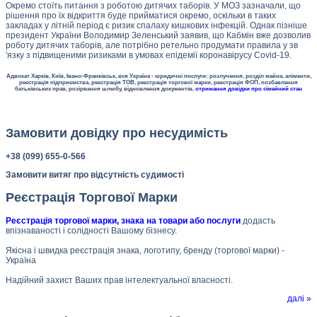
Окремо стоїть питання з роботою дитячих таборів. У МОЗ зазначали, що
рішення про їх відкриття буде прийматися окремо, оскільки в таких
закладах у літній період є ризик спалаху кишкових інфекцій. Однак пізніше
президент України Володимир Зеленський заявив, що Кабмін вже дозволив
роботу дитячих таборів, але потрібно ретельно продумати правила у зв
'язку з підвищеними ризиками в умовах епідемії коронавірусу Covid-19.
Адвокат Харків, Київ, Івано-Франківськ, вся Україна - юридичні послуги: розлучення, розділ майна, аліменти,
реєстрація підприємства, реєстрація ТОВ, реєстрація торгової марки, реєстрація ФОП, позбавлення
батьківських прав, розірвання шлюбу, відновлення документів,
отримання довідки про сімейний стан
Замовити довідку про несудимість
+38 (099) 655-0-566
Замовити витяг про відсутність судимості
Реєстрація Торгової Марки
Реєстрація торгової марки, знака на товари або послуги
додасть
впізнаваності і солідності Вашому бізнесу.
Якісна і швидка реєстрація знака, логотипу, бренду (торгової марки) -
Україна
Надійний захист Ваших прав інтелектуальної власності.
далі »