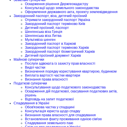
Земельні суперечки
Оскарження рішення Держгеокадастру
Консультації щодо земельного законодавства
Оформлення державного акта, проекту землевідведення
Закордонний паспорт, віза, дитячий проїзний
Отримати закордонний паспорт Україна
Закордонний паспорт терміново Київ
Дитячий проїзний, паспорт
Шенгенська віза Греція
Шенгенська віза Литва
Мультивіза шенген
Закордонний паспорт в Харкові
Закордонний паспорт терміново Харків
Закордонний паспорт біометричний Харків
Дитячий проїзний документ Харків
Майнові суперечки
Послуги адвоката із захисту прав власності
Виділ частки
Визначення порядку користування квартирою, будинком
Виплата вартості частки квартири
Визнання права власності
Податкові суперечки
Консультування щодо податкового законодавства
Оскарження дій податкової, скасування податкових актів,
рішень
Відповідь на запит податкової
Спадкування в Україні
Обов'язкова частка у спадщині
Консультація юриста щодо спадку
Визнання права власності для спадкування
Встановлення факту проживання однією сім'єю
Спадкування земельного паю