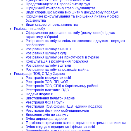
Суперечкиі із захисту прав споживачів
Представництво в Європейському суді
Юридичний контроль у сфері будівництва
Види спорів, що можна вирішити у досудовому порядку
Юридичне консультування та вирішення питань у сфері
будівництва
Види судового представництва
Розірвання шлюбу
Оформлення розірвання шлюбу (розлучення) під час
карантину в Україні
Розірвання шлюбу за спільною заявою подружжя - порядок і
особливості
Розірвання шлюбу в РАЦСі
Розірвання шлюбу в суді
Розірвання шлюбу без присутності в Україні
Консультація з розлучення подружжя
Розірвання шлюбу з дітьми
Розірвання шлюбу та розподіл майна
Реєстрація ТОВ, СПД у Харкові
Реєстрація юридичних осіб
Реєстрація ТОВ, ПП, ФОП
Реєстрація ТОВ, СПД в Харківському районі
Реєстрація платника ПДВ
Подача Форми 6
Виготовлення печаток Харків
Реєстрація ФОП I групи
Реєстрація ТОВ, фірми, ПДВ і єдиний податок
Реєстрація фізичних осіб-підприємців
Внесення змін до статуту
Зміна директора, адреси
Термінове отримання витяга, термінове отримання виписки
Зміна квед для юридичних і фізичних осіб