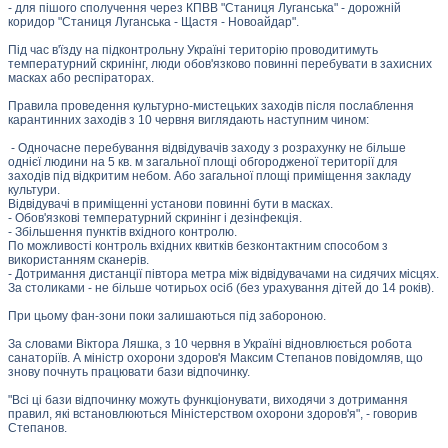
- для пішого сполучення через КПВВ "Станиця Луганська" - дорожній
коридор "Станиця Луганська - Щастя - Новоайдар".
Під час в'їзду на підконтрольну Україні територію проводитимуть
температурний скринінг, люди обов'язково повинні перебувати в захисних
масках або респіраторах.
Правила проведення культурно-мистецьких заходів після послаблення
карантинних заходів з 10 червня виглядають наступним чином:
- Одночасне перебування відвідувачів заходу з розрахунку не більше
однієї людини на 5 кв. м загальної площі обгородженої території для
заходів під відкритим небом. Або загальної площі приміщення закладу
культури.
Відвідувачі в приміщенні установи повинні бути в масках.
- Обов'язкові температурний скринінг і дезінфекція.
- Збільшення пунктів вхідного контролю.
По можливості контроль вхідних квитків безконтактним способом з
використанням сканерів.
- Дотримання дистанції півтора метра між відвідувачами на сидячих місцях.
За столиками - не більше чотирьох осіб (без урахування дітей до 14 років).
При цьому фан-зони поки залишаються під забороною.
За словами Віктора Ляшка, з 10 червня в Україні відновлюється робота
санаторіїв. А міністр охорони здоров'я Максим Степанов повідомляв, що
знову почнуть працювати бази відпочинку.
"Всі ці бази відпочинку можуть функціонувати, виходячи з дотримання
правил, які встановлюються Міністерством охорони здоров'я", - говорив
Степанов.