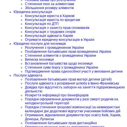
Позовна заява про розлучення
Стягнення пені за аліментами
Збільшення розміру аліментів
Юридична консультація
Консультація юриста в Харкові
Консультація юриста по кредитам
Консультація по ДТП
Консультація з захисту прав споживачів
Консультація з трудових спорів
Консультація адвоката Харків
Отримати юридичну консультацію в Україні
Юридичні послуги для іноземців
Розлучення з громадянином України
Позбавлення батьківських прав громадянина України
Стягнення аліментів з громадянина України
Виписка іноземця
Встановлення батьківства щодо іноземця
Стягнення суми боргу з громадянина України
Підтвердження права одноосібної участі у вихованні дитини
Послуги адвоката
Позбавлення батьківських прав матері дитини (дітей)
Послуги адвоката з розірвання шлюбу в Івано-Франківську
Довідка про відсутність заборон на заняття підприємницькою
діяльністю
Розкриття інформації про бенефіціарів
Порядок оформлення документів у разі смерті родичів на
непідконтрольній території
Порядок стягнення грошової компенсації за невикористані
календарні дні додаткової відпустки учасникам бойових дій
Отримання, відновлення документів про освіту Київ, Харків,
Донецьк, Луганськ
Позбавлення батьківських прав дистанційно