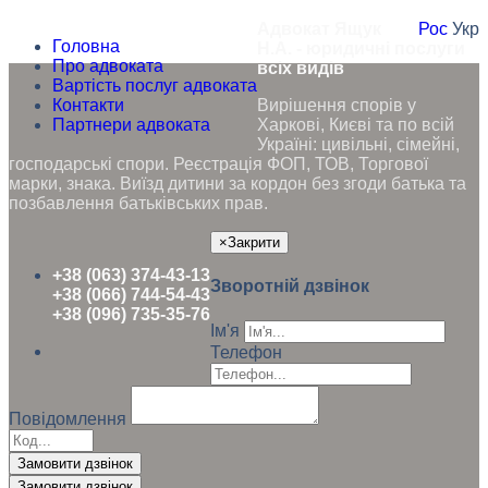
Адвокат Ящук
Рос
Укр
Головна
Н.А. - юридичні послуги
Про адвоката
всіх видів
Вартість послуг адвоката
Контакти
Вирішення спорів у
Партнери адвоката
Харкові, Києві та по всій
Україні: цивільні, сімейні,
господарські спори. Реєстрація ФОП, ТОВ, Торгової
марки, знака. Виїзд дитини за кордон без згоди батька та
позбавлення батьківських прав.
×
Закрити
+38 (063) 374-43-13
Зворотній дзвінок
+38 (066) 744-54-43
+38 (096) 735-35-76
Ім'я
Телефон
Повідомлення
Замовити дзвінок