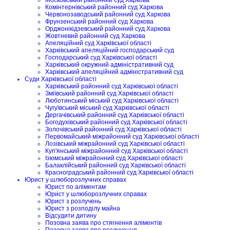
Московський районний суд Харкова
Комінтернівський районний суд Харкова
Червонозаводський районний суд Харкова
Фрунзенський районний суд Харкова
Орджонікідзевський районний суд Харкова
Жовтневий районний суд Харкова
Апеляційний суд Харківської області
Харківський апеляційний господарський суд
Господарський суд Харківської області
Харківський окружний адміністративний суд
Харківський апеляційний адміністративний суд
Суди Харківської області
Харківський районний суд Харківської області
Зміївський районний суд Харківської області
Люботинський міський суд Харківської області
Чугуївський міський суд Харківської області
Дергачівський районний суд Харківської області
Богодухівський районний суд Харківської області
Золочівський районний суд Харківської області
Первомайський міжрайонний суд Харківської області
Лозівський міжрайонний суд Харківської області
Куп'янський міжрайонний суд Харківської області
Ізюмський міжрайонний суд Харківської області
Балаклійський районний суд Харківської області
Красноградський районний суд Харківської області
Юрист у шлюборозлучних справах
Юрист по аліментам
Юрист у шлюборозлучних справах
Юрист з розлучень
Юрист з розподілу майна
Відсудити дитину
Позовна заява про стягнення аліментів