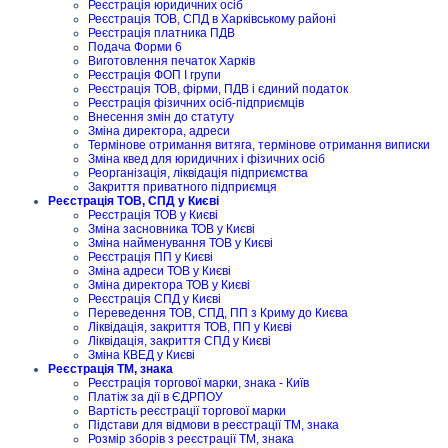
Реєстрація юридичних осіб
Реєстрація ТОВ, СПД в Харківському районі
Реєстрація платника ПДВ
Подача Форми 6
Виготовлення печаток Харків
Реєстрація ФОП I групи
Реєстрація ТОВ, фірми, ПДВ і єдиний податок
Реєстрація фізичних осіб-підприємців
Внесення змін до статуту
Зміна директора, адреси
Термінове отримання витяга, термінове отримання виписки
Зміна квед для юридичних і фізичних осіб
Реорганізація, ліквідація підприємства
Закриття приватного підприємця
Реєстрація ТОВ, СПД у Києві
Реєстрація ТОВ у Києві
Зміна засновника ТОВ у Києві
Зміна найменування ТОВ у Києві
Реєстрація ПП у Києві
Зміна адреси ТОВ у Києві
Зміна директора ТОВ у Києві
Реєстрація СПД у Києві
Переведення ТОВ, СПД, ПП з Криму до Києва
Ліквідація, закриття ТОВ, ПП у Києві
Ліквідація, закриття СПД у Києві
Зміна КВЕД у Києві
Реєстрація ТМ, знака
Реєстрація торгової марки, знака - Київ
Платіж за дії в ЄДРПОУ
Вартість реєстрації торгової марки
Підстави для відмови в реєстрації ТМ, знака
Розмір зборів з реєстрації ТМ, знака