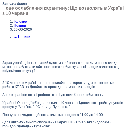
Загрузка флеш...
Нове ослаблення карантину: Що дозволять в Україні
з 10 червня
Головна
Новини
10-06-2020
←
Новини
Зараз у країні діє так званий адаптивний карантин, коли місцева влада
може послаблювати або посилювати обмежувальні заходи залежно від
епідемічної ситуації
З 10 червня в Україні - чергове ослаблення карантину, яке торкнеться
роботи КПВВ на Донбасі та проведення масових заходів.
Але як і раніше не всі регіони готові до ослаблення обмежень.
У районі Операції об'єднаних сил з 10 червня відновлюють роботу пунктів
пропуску "Мар'їнка" і "Станиця Луганська".
Пропуск громадян здійснюватиметься щодня з 11:00 до 14:00:
- для автомобільного сполучення через КПВВ "Мар'їнка" - дорожній
коридор "Донецьк - Курахове";