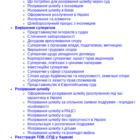
Що потрібно для розірвання шлюбу через суд
Розірвання шлюбу з іноземцем
Розірвання шлюбу в Києві
Оформлення розлучення в Україні
Розлучення та аліменти
Шлюборозлучний процес з іноземцем
Вирішення суперечок
Представництво інтересів у судах
Стягнення заборгованості
Досудове врегулювання спору
Суперечки з органами влади, податковою, митницею
Вирішення трудових спорів
Суперечки щодо укладеного договору
Корпоративні суперечки: захист прав акціонерів
Суперечки, пов'язані з цінними паперами
Інвестиційні суперечки
Суперечки у сфері страхування
Спори щодо будівництва та нерухомості, земельні спори
Суперечкиі із захисту прав споживачів
Представництво в Європейському суді
Розірвання шлюбу
Оформлення розірвання шлюбу (розлучення) під час
карантину в Україні
Розірвання шлюбу за спільною заявою подружжя - порядок і
особливості
Розірвання шлюбу в РАЦСі
Розірвання шлюбу в суді
Розірвання шлюбу без присутності в Україні
Консультація з розлучення подружжя
Розірвання шлюбу з дітьми
Розірвання шлюбу та розподіл майна
Реєстрація ТОВ, СПД у Харкові