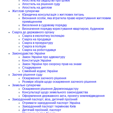
Апостиль на свідоцтво про шлюб
Апостиль на рішення суду
Апостиль на диплом
Житлові суперечки
Юридична консультація з житлових питань
Визнання особи, яка втратила право користування житловим
приміщенням
Виселення в судовому порядку
Визначення порядку користування квартирою, будинком
Скарга до державного органу
Скарга в екологічну інспекцію
Скарга на продавця
Скарга в прокуратуру
Скарга в поліцію
Скарга на роботодавця
Законодавство України
Закон України про адвокатуру
Конституція України
Закон України про охорону прав на знаки
Спадкування
Сімейний кодекс України
Заочне рішення суду
Оскарження заочного рішення
Розміри зборів щодо оскарження заочного рішення
Земельні суперечки
Оскарження рішення Держгеокадастру
Консультації щодо земельного законодавства
Оформлення державного акта, проекту землевідведення
Закордонний паспорт, віза, дитячий проїзний
Отримати закордонний паспорт Україна
Закордонний паспорт терміново Київ
Дитячий проїзний, паспорт