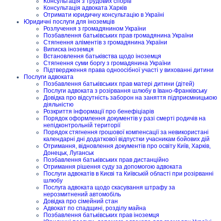
Консультація з трудових спорів
Консультація адвоката Харків
Отримати юридичну консультацію в Україні
Юридичні послуги для іноземців
Розлучення з громадянином України
Позбавлення батьківських прав громадянина України
Стягнення аліментів з громадянина України
Виписка іноземця
Встановлення батьківства щодо іноземця
Стягнення суми боргу з громадянина України
Підтвердження права одноосібної участі у вихованні дитини
Послуги адвоката
Позбавлення батьківських прав матері дитини (дітей)
Послуги адвоката з розірвання шлюбу в Івано-Франківську
Довідка про відсутність заборон на заняття підприємницькою
діяльністю
Розкриття інформації про бенефіціарів
Порядок оформлення документів у разі смерті родичів на
непідконтрольній території
Порядок стягнення грошової компенсації за невикористані
календарні дні додаткової відпустки учасникам бойових дій
Отримання, відновлення документів про освіту Київ, Харків,
Донецьк, Луганськ
Позбавлення батьківських прав дистанційно
Отримання рішення суду за допомогою адвоката
Послуги адвокатів в Києві та Київській області при розірванні
шлюбу
Послуга адвоката щодо скасування штрафу за
нерозмитнений автомобіль
Довідка про сімейний стан
Адвокат по спадщині, розділу майна
Позбавлення батьківських прав іноземця