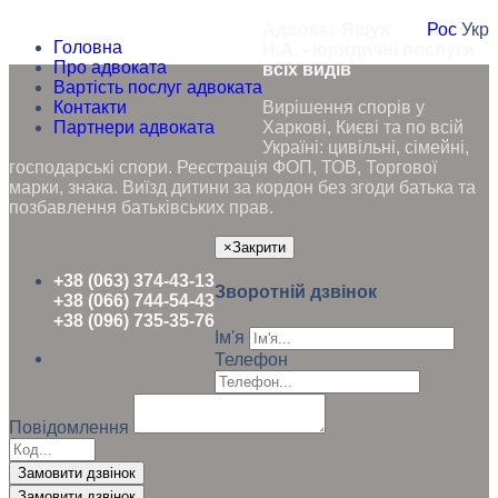
Адвокат Ящук
Рос
Укр
Головна
Н.А. - юридичні послуги
Про адвоката
всіх видів
Вартість послуг адвоката
Контакти
Вирішення спорів у
Партнери адвоката
Харкові, Києві та по всій
Україні: цивільні, сімейні,
господарські спори. Реєстрація ФОП, ТОВ, Торгової
марки, знака. Виїзд дитини за кордон без згоди батька та
позбавлення батьківських прав.
×
Закрити
+38 (063) 374-43-13
Зворотній дзвінок
+38 (066) 744-54-43
+38 (096) 735-35-76
Ім'я
Телефон
Повідомлення
Замовити дзвінок