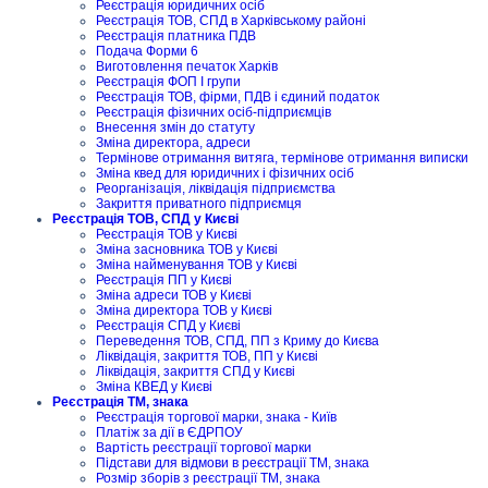
Реєстрація юридичних осіб
Реєстрація ТОВ, СПД в Харківському районі
Реєстрація платника ПДВ
Подача Форми 6
Виготовлення печаток Харків
Реєстрація ФОП I групи
Реєстрація ТОВ, фірми, ПДВ і єдиний податок
Реєстрація фізичних осіб-підприємців
Внесення змін до статуту
Зміна директора, адреси
Термінове отримання витяга, термінове отримання виписки
Зміна квед для юридичних і фізичних осіб
Реорганізація, ліквідація підприємства
Закриття приватного підприємця
Реєстрація ТОВ, СПД у Києві
Реєстрація ТОВ у Києві
Зміна засновника ТОВ у Києві
Зміна найменування ТОВ у Києві
Реєстрація ПП у Києві
Зміна адреси ТОВ у Києві
Зміна директора ТОВ у Києві
Реєстрація СПД у Києві
Переведення ТОВ, СПД, ПП з Криму до Києва
Ліквідація, закриття ТОВ, ПП у Києві
Ліквідація, закриття СПД у Києві
Зміна КВЕД у Києві
Реєстрація ТМ, знака
Реєстрація торгової марки, знака - Київ
Платіж за дії в ЄДРПОУ
Вартість реєстрації торгової марки
Підстави для відмови в реєстрації ТМ, знака
Розмір зборів з реєстрації ТМ, знака