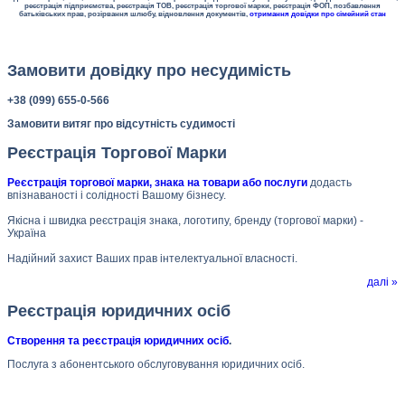
реєстрація підприємства, реєстрація ТОВ, реєстрація торгової марки, реєстрація ФОП, позбавлення
батьківських прав, розірвання шлюбу, відновлення документів,
отримання довідки про сімейний стан
Замовити довідку про несудимість
+38 (099) 655-0-566
Замовити витяг про відсутність судимості
Реєстрація Торгової Марки
Реєстрація торгової марки, знака на товари або послуги
додасть
впізнаваності і солідності Вашому бізнесу.
Якісна і швидка реєстрація знака, логотипу, бренду (торгової марки) -
Україна
Надійний захист Ваших прав інтелектуальної власності.
далі »
Реєстрація юридичних осіб
Створення та реєстрація юридичних осіб
.
Послуга з абонентського обслуговування юридичних осіб.