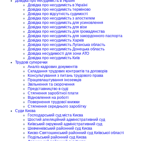
Довідка про несудимість в Україні
Довідка про несудимість в Україні
Довідка про несудимість терміново
Довідка про відсутність судимості
Довідка про несудимість з апостилем
Довідка про несудимість для усиновлення
Довідка про несудимість для візи
Довідка про несудимість для громадянства
Довідка про несудимість для закордонного паспорта
Довідка про несудимість Харків
Довідка про несудимість Луганська область
Довідка про несудимість Донецька область
Довідка несудимості для зони АТО
Довідка про несудимість Київ
Трудові суперечки
Аналіз кадрових документів
Складання трудових контрактів та договорів
Консультування з питань трудового права
Працевлаштування іноземців
Звільнення та скорочення
Представництво в суді
Стягнення заробітної плати
Відновлення на роботі
Повернення трудової книжки
Стягнення середнього заробітку
Суди Києва
Господарський суд міста Києва
Шостий апеляційний адміністративний суд
Київський окружний адміністративний суд
Шевченківський районний суд Києва
Києво-Святошинський районний суд Київської області
Подільський районний суд Києва