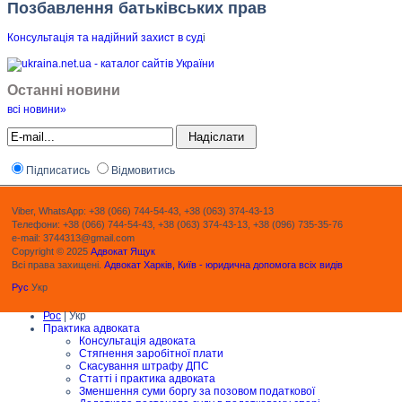
Позбавлення батьківських прав
Консультація та надійний захист в суд
і
Останні новини
всі новини»
Підписатись
Відмовитись
Viber, WhatsApp: +38 (066) 744-54-43, +38 (063) 374-43-13
Телефони: +38 (066) 744-54-43, +38 (063) 374-43-13, +38 (096) 735-35-76
e-mail: 3744313@gmail.com
Copyright © 2025
Адвокат Ящук
Всі права захищені.
Адвокат Харків, Київ - юридична допомога всіх видів
Рус
Укр
Рос
| Укр
Практика адвоката
Консультація адвоката
Стягнення заробітної плати
Скасування штрафу ДПС
Статті і практика адвоката
Зменшення суми боргу за позовом податкової