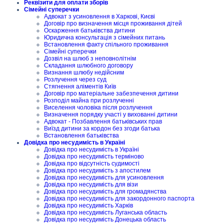
Реквізити для оплати зборів
Сімейні суперечки
Адвокат з усиновлення в Харкові, Києві
Договір про визначення місця проживання дітей
Оскарження батьківства дитини
Юридична консультація з сімейних питань
Встановлення факту спільного проживання
Сімейні суперечки
Дозвіл на шлюб з неповнолітнім
Складання шлюбного договору
Визнання шлюбу недійсним
Розлучення через суд
Стягнення аліментів Київ
Договір про матеріальне забезпечення дитини
Розподіл майна при розлученні
Виселення чоловіка після розлучення
Визначення порядку участі у вихованні дитини
Адвокат - Позбавлення батьківських прав
Виїзд дитини за кордон без згоди батька
Встановлення батьківства
Довідка про несудимість в Україні
Довідка про несудимість в Україні
Довідка про несудимість терміново
Довідка про відсутність судимості
Довідка про несудимість з апостилем
Довідка про несудимість для усиновлення
Довідка про несудимість для візи
Довідка про несудимість для громадянства
Довідка про несудимість для закордонного паспорта
Довідка про несудимість Харків
Довідка про несудимість Луганська область
Довідка про несудимість Донецька область