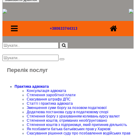
+380633744313
Перелік послуг
Практика адвоката
Консультація адвоката
Стягнення заробітної плати
Скасування штрафу ДПС
Статті і практика адвоката
Зменшення суми боргу за позовом податкової
Додаткова постанова суду в податковому спорі
Стягнення боргу з урахуванням коливань курсу валют
Стягнення коштів, отриманих необґрунтовано
Стягнення коштів з підприємця, який припинив діяльність
Як позбавити батька батьківських прав у Харкові
Скасування рішення суду про позбавлення водійських прав