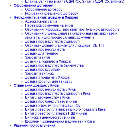
Бланки, Запит на витяг з ЄДРПОУ, (витяг з ЄДРПОУ, виписку)
Оформлення договору
Оформлення договору
Розірвання кредитного договору
Несудимість, витяг, довідки в Харкові
Адвокатський запит
Перевірка обмежень на виїзд
Отримання інформації про квартиру, будинок, автомобіль
Отримання рішень, ухвал та судових наказів, виконавчих
листів та інших процесуальних документів
Довідка про відсутність судимості
Отримати довідки з архіву для ліквідації ТОВ, ПП
Довідка про несудимість
Довідки для тендеру
Замовити витяг
Дозвіл на торгівлю в Харкові
Довідка про відсутність банкрутства
Довідка про корупцію
Замовити виписку
Довідка з податків у Харкові
Довідка корупції для тендеру
Отримання довідок у Києві
Довідка про несудимість у Києві
Довідка про відсутність судимості в Києві
Витяг з держреєстру в Києві
Довідка про банкрутство в Києві
Довідка з архіву при ліквідації ТОВ
Витяг з реєстру платників єдиного податку в Києві
Витяг з реєстру платників ПДВ у Києві
Виписка з держреєстру в Києві
Щорічне підтвердження відомостей у Києві
Рішення про розлучення