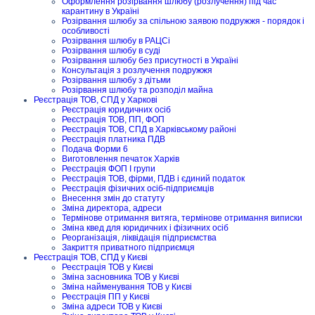
Оформлення розірвання шлюбу (розлучення) під час
карантину в Україні
Розірвання шлюбу за спільною заявою подружжя - порядок і
особливості
Розірвання шлюбу в РАЦСі
Розірвання шлюбу в суді
Розірвання шлюбу без присутності в Україні
Консультація з розлучення подружжя
Розірвання шлюбу з дітьми
Розірвання шлюбу та розподіл майна
Реєстрація ТОВ, СПД у Харкові
Реєстрація юридичних осіб
Реєстрація ТОВ, ПП, ФОП
Реєстрація ТОВ, СПД в Харківському районі
Реєстрація платника ПДВ
Подача Форми 6
Виготовлення печаток Харків
Реєстрація ФОП I групи
Реєстрація ТОВ, фірми, ПДВ і єдиний податок
Реєстрація фізичних осіб-підприємців
Внесення змін до статуту
Зміна директора, адреси
Термінове отримання витяга, термінове отримання виписки
Зміна квед для юридичних і фізичних осіб
Реорганізація, ліквідація підприємства
Закриття приватного підприємця
Реєстрація ТОВ, СПД у Києві
Реєстрація ТОВ у Києві
Зміна засновника ТОВ у Києві
Зміна найменування ТОВ у Києві
Реєстрація ПП у Києві
Зміна адреси ТОВ у Києві