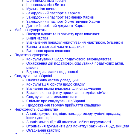
Шенгенська віза Греція
Шенгенська віза Литва
Мультивіза шенген
Закордонний паспорт в Харкові
Закордонний паспорт терміново Харків
Закордонний паспорт біометричний Харків
Дитячий проїзний документ Харків
Майнові суперечки
Послуги адвоката із захисту прав власності
Виділ частки
Визначення порядку користування квартирою, будинком
Виплата вартості частки квартири
Визнання права власності
Податкові суперечки
Консультування щодо податкового законодавства
Оскарження дій податкової, скасування податкових актів,
рішень
Відповідь на запит податкової
Спадкування в Україні
Обов'язкова частка у спадщині
Консультація юриста щодо спадку
Визнання права власності для спадкування
Встановлення факту проживання однією сім'єю
Спадкування земельного паю
Спільне про спадкування в Україні
Продовження терміну прийняття спадщини
Нерухомість, будівництво
Аналіз документів, підготовка договору купівлі-продажу,
інших договорів
Аналіз компанії, якій належить об'єкт нерухомості
Отримання документів для початку і закінчення будівництва
Об'єднання квартир