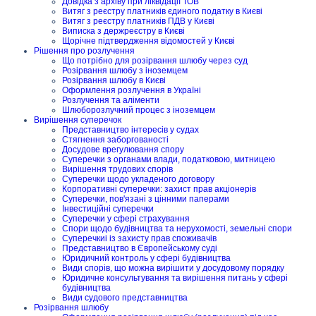
Довідка з архіву при ліквідації ТОВ
Витяг з реєстру платників єдиного податку в Києві
Витяг з реєстру платників ПДВ у Києві
Виписка з держреєстру в Києві
Щорічне підтвердження відомостей у Києві
Рішення про розлучення
Що потрібно для розірвання шлюбу через суд
Розірвання шлюбу з іноземцем
Розірвання шлюбу в Києві
Оформлення розлучення в Україні
Розлучення та аліменти
Шлюборозлучний процес з іноземцем
Вирішення суперечок
Представництво інтересів у судах
Стягнення заборгованості
Досудове врегулювання спору
Суперечки з органами влади, податковою, митницею
Вирішення трудових спорів
Суперечки щодо укладеного договору
Корпоративні суперечки: захист прав акціонерів
Суперечки, пов'язані з цінними паперами
Інвестиційні суперечки
Суперечки у сфері страхування
Спори щодо будівництва та нерухомості, земельні спори
Суперечкиі із захисту прав споживачів
Представництво в Європейському суді
Юридичний контроль у сфері будівництва
Види спорів, що можна вирішити у досудовому порядку
Юридичне консультування та вирішення питань у сфері
будівництва
Види судового представництва
Розірвання шлюбу