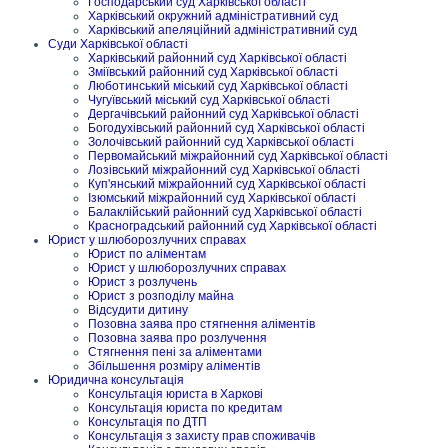
Господарський суд Харківської області
Харківський окружний адміністративний суд
Харківський апеляційний адміністративний суд
Суди Харківської області
Харківський районний суд Харківської області
Зміївський районний суд Харківської області
Люботинський міський суд Харківської області
Чугуївський міський суд Харківської області
Дергачівський районний суд Харківської області
Богодухівський районний суд Харківської області
Золочівський районний суд Харківської області
Первомайський міжрайонний суд Харківської області
Лозівський міжрайонний суд Харківської області
Куп'янський міжрайонний суд Харківської області
Ізюмський міжрайонний суд Харківської області
Балаклійський районний суд Харківської області
Красноградський районний суд Харківської області
Юрист у шлюборозлучних справах
Юрист по аліментам
Юрист у шлюборозлучних справах
Юрист з розлучень
Юрист з розподілу майна
Відсудити дитину
Позовна заява про стягнення аліментів
Позовна заява про розлучення
Стягнення пені за аліментами
Збільшення розміру аліментів
Юридична консультація
Консультація юриста в Харкові
Консультація юриста по кредитам
Консультація по ДТП
Консультація з захисту прав споживачів