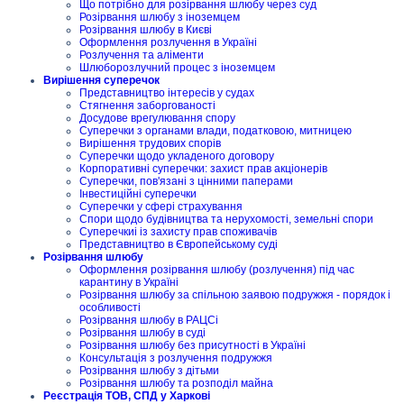
Що потрібно для розірвання шлюбу через суд
Розірвання шлюбу з іноземцем
Розірвання шлюбу в Києві
Оформлення розлучення в Україні
Розлучення та аліменти
Шлюборозлучний процес з іноземцем
Вирішення суперечок
Представництво інтересів у судах
Стягнення заборгованості
Досудове врегулювання спору
Суперечки з органами влади, податковою, митницею
Вирішення трудових спорів
Суперечки щодо укладеного договору
Корпоративні суперечки: захист прав акціонерів
Суперечки, пов'язані з цінними паперами
Інвестиційні суперечки
Суперечки у сфері страхування
Спори щодо будівництва та нерухомості, земельні спори
Суперечкиі із захисту прав споживачів
Представництво в Європейському суді
Розірвання шлюбу
Оформлення розірвання шлюбу (розлучення) під час
карантину в Україні
Розірвання шлюбу за спільною заявою подружжя - порядок і
особливості
Розірвання шлюбу в РАЦСі
Розірвання шлюбу в суді
Розірвання шлюбу без присутності в Україні
Консультація з розлучення подружжя
Розірвання шлюбу з дітьми
Розірвання шлюбу та розподіл майна
Реєстрація ТОВ, СПД у Харкові