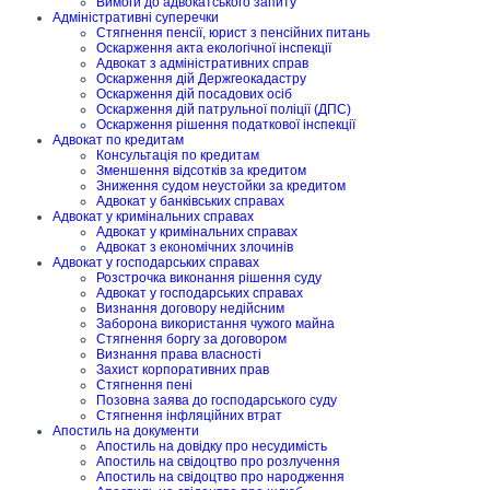
Вимоги до адвокатського запиту
Адміністративні суперечки
Стягнення пенсії, юрист з пенсійних питань
Оскарження акта екологічної інспекції
Адвокат з адміністративних справ
Оскарження дій Держгеокадастру
Оскарження дій посадових осіб
Оскарження дій патрульної поліції (ДПС)
Оскарження рішення податкової інспекції
Адвокат по кредитам
Консультація по кредитам
Зменшення відсотків за кредитом
Зниження судом неустойки за кредитом
Адвокат у банківських справах
Адвокат у кримінальних справах
Адвокат у кримінальних справах
Адвокат з економічних злочинів
Адвокат у господарських справах
Розстрочка виконання рішення суду
Адвокат у господарських справах
Визнання договору недійсним
Заборона використання чужого майна
Стягнення боргу за договором
Визнання права власності
Захист корпоративних прав
Стягнення пені
Позовна заява до господарського суду
Стягнення інфляційних втрат
Апостиль на документи
Апостиль на довідку про несудимість
Апостиль на свідоцтво про розлучення
Апостиль на свідоцтво про народження