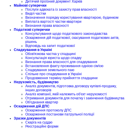
Дитячий проїзний документ Харків
Майнові суперечки
Послуги адвоката із захисту прав власності
Виділ частки
Визначення порядку користування квартирою, будинком
Виплата вартості частки квартири
Визнання права власності
Податкові суперечки
Консультування щодо податкового законодавства
Оскарження дій податкової, скасування податкових актів,
рішень
Відповідь на запит податкової
Спадкування в Україні
Обов'язкова частка у спадщині
Консультація юриста щодо спадку
Визнання права власності для спадкування
Встановлення факту проживання однією сім'єю
Спадкування земельного паю
Спільне про спадкування в Україні
Продовження терміну прийняття спадщини
Нерухомість, будівництво
Аналіз документів, підготовка договору купівлі-продажу,
інших договорів
Аналіз компанії, якій належить об'єкт нерухомості
Отримання документів для початку і закінчення будівництва
Об'єднання квартир
Оскарження дій ДПС
Оскарження протоколу ДПС
Оскарження постанови патрульної поліції
Зразки документів
Скарга на суддю
Реєстраційні форми