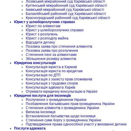
Лозівський міжрайонний суд Харківської області
Куп'янський міжрайонний суд Харківської області
Ізюмський міжрайонний суд Харківської області
Балаклійський районний суд Харківської області
Красноградський районний суд Харківської області
Юрист у шлюборозлучних справах
Юрист по аліментам
Юрист у шлюборозлучних справах
Юрист з розлучень
Юрист з розподілу майна
Відсудити дитину
Позовна заява про стягнення аліментів
Позовна заява про розлучення
Стягнення пені за аліментами
Збільшення розміру аліментів
Юридична консультація
Консультація юриста в Харкові
Консультація юриста по кредитам
Консультація по ДТП
Консультація з захисту прав споживачів
Консультація з трудових спорів
Консультація адвоката Харків
Отримати юридичну консультацію в Україні
Юридичні послуги для іноземців
Розлучення з громадянином України
Позбавлення батьківських прав громадянина України
Стягнення аліментів з громадянина України
Виписка іноземця
Встановлення батьківства щодо іноземця
Стягнення суми боргу з громадянина України
Підтвердження права одноосібної участі у вихованні дитини
Послуги адвоката