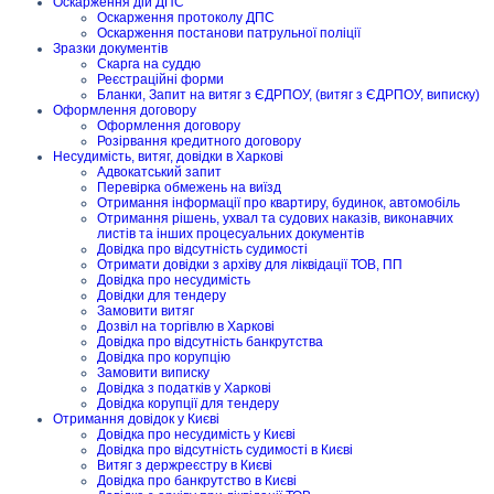
Оскарження дій ДПС
Оскарження протоколу ДПС
Оскарження постанови патрульної поліції
Зразки документів
Скарга на суддю
Реєстраційні форми
Бланки, Запит на витяг з ЄДРПОУ, (витяг з ЄДРПОУ, виписку)
Оформлення договору
Оформлення договору
Розірвання кредитного договору
Несудимість, витяг, довідки в Харкові
Адвокатський запит
Перевірка обмежень на виїзд
Отримання інформації про квартиру, будинок, автомобіль
Отримання рішень, ухвал та судових наказів, виконавчих
листів та інших процесуальних документів
Довідка про відсутність судимості
Отримати довідки з архіву для ліквідації ТОВ, ПП
Довідка про несудимість
Довідки для тендеру
Замовити витяг
Дозвіл на торгівлю в Харкові
Довідка про відсутність банкрутства
Довідка про корупцію
Замовити виписку
Довідка з податків у Харкові
Довідка корупції для тендеру
Отримання довідок у Києві
Довідка про несудимість у Києві
Довідка про відсутність судимості в Києві
Витяг з держреєстру в Києві
Довідка про банкрутство в Києві