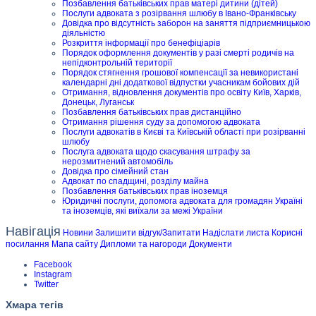
Позбавлення батьківських прав матері дитини (дітей)
Послуги адвоката з розірвання шлюбу в Івано-Франківську
Довідка про відсутність заборон на заняття підприємницькою
діяльністю
Розкриття інформації про бенефіціарів
Порядок оформлення документів у разі смерті родичів на
непідконтрольній території
Порядок стягнення грошової компенсації за невикористані
календарні дні додаткової відпустки учасникам бойових дій
Отримання, відновлення документів про освіту Київ, Харків,
Донецьк, Луганськ
Позбавлення батьківських прав дистанційно
Отримання рішення суду за допомогою адвоката
Послуги адвокатів в Києві та Київській області при розірванні
шлюбу
Послуга адвоката щодо скасування штрафу за
нерозмитнений автомобіль
Довідка про сімейний стан
Адвокат по спадщині, розділу майна
Позбавлення батьківських прав іноземця
Юридичні послуги, допомога адвоката для громадян Україні
та іноземців, які виїхали за межі України
Навігація
Новини
Залишити відгук/Запитати
Надіслати листа
Корисні
посилання
Мапа сайту
Дипломи та нагороди
Документи
Facebook
Instagram
Twitter
Хмара тегів