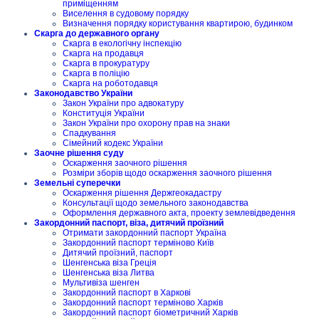
приміщенням
Виселення в судовому порядку
Визначення порядку користування квартирою, будинком
Скарга до державного органу
Скарга в екологічну інспекцію
Скарга на продавця
Скарга в прокуратуру
Скарга в поліцію
Скарга на роботодавця
Законодавство України
Закон України про адвокатуру
Конституція України
Закон України про охорону прав на знаки
Спадкування
Сімейний кодекс України
Заочне рішення суду
Оскарження заочного рішення
Розміри зборів щодо оскарження заочного рішення
Земельні суперечки
Оскарження рішення Держгеокадастру
Консультації щодо земельного законодавства
Оформлення державного акта, проекту землевідведення
Закордонний паспорт, віза, дитячий проїзний
Отримати закордонний паспорт Україна
Закордонний паспорт терміново Київ
Дитячий проїзний, паспорт
Шенгенська віза Греція
Шенгенська віза Литва
Мультивіза шенген
Закордонний паспорт в Харкові
Закордонний паспорт терміново Харків
Закордонний паспорт біометричний Харків