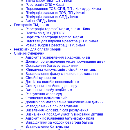
Зміна директора ТОВ у Києві
Реєстрація СПД у Києві
Переведення ТОВ, СПД, ПП з Криму до Києва
Ліквідація, закриття ТОВ, ПП у Києві
Ліквідація, закриття СПД у Києві
Зміна КВЕД у Києві
Реєстрація ТМ, знака
Реєстрація торгової марки, знака - Київ
Платіж за дії в ЄДРПОУ
Вартість реєстрації торгової марки
Підстави для відмови в реєстрації ТМ, знака
Розмір зборів з реєстрації ТМ, знака
Реквізити для оплати зборів
Сімейні суперечки
Адвокат з усиновлення в Харкові, Києві
Договір про визначення місця проживання дітей
Оскарження батьківства дитини
Юридична консультація з сімейних питань
Встановлення факту спільного проживання
Сімейні суперечки
Дозвіл на шлюб з неповнолітнім
Складання шлюбного договору
Визнання шлюбу недійсним
Розлучення через суд
Стягнення аліментів Київ
Договір про матеріальне забезпечення дитини
Розподіл майна при розлученні
Виселення чоловіка після розлучення
Визначення порядку участі у вихованні дитини
Адвокат - Позбавлення батьківських прав
Виїзд дитини за кордон без згоди батька
Встановлення батьківства