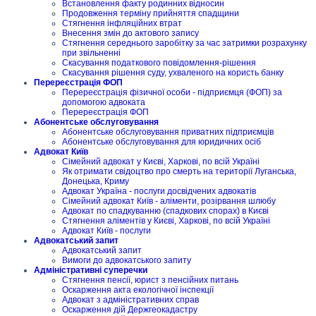
Встановлення факту родинних відносин
Продовження терміну прийняття спадщини
Стягнення інфляційних втрат
Внесення змін до актового запису
Стягнення середнього заробітку за час затримки розрахунку
при звільненні
Скасування податкового повідомлення-рішення
Скасування рішення суду, ухваленого на користь банку
Перереєстрація ФОП
Перереєстрація фізичної особи - підприємця (ФОП) за
допомогою адвоката
Перереєстрація ФОП
Абонентське обслуговування
Абонентське обслуговування приватних підприємців
Абонентське обслуговування для юридичних осіб
Адвокат Київ
Сімейний адвокат у Києві, Харкові, по всій Україні
Як отримати свідоцтво про смерть на території Луганська,
Донецька, Криму
Адвокат Україна - послуги досвідчених адвокатів
Сімейний адвокат Київ - аліменти, розірвання шлюбу
Адвокат по спадкуванню (спадкових спорах) в Києві
Стягнення аліментів у Києві, Харкові, по всій Україні
Адвокат Київ - послуги
Адвокатський запит
Адвокатський запит
Вимоги до адвокатського запиту
Адміністративні суперечки
Стягнення пенсії, юрист з пенсійних питань
Оскарження акта екологічної інспекції
Адвокат з адміністративних справ
Оскарження дій Держгеокадастру