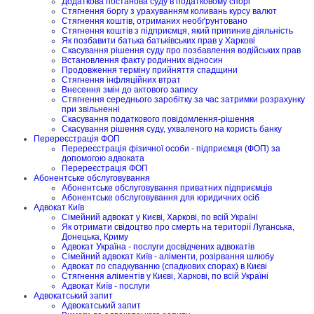
Додаткова постанова суду в податковому спорі
Стягнення боргу з урахуванням коливань курсу валют
Стягнення коштів, отриманих необґрунтовано
Стягнення коштів з підприємця, який припинив діяльність
Як позбавити батька батьківських прав у Харкові
Скасування рішення суду про позбавлення водійських прав
Встановлення факту родинних відносин
Продовження терміну прийняття спадщини
Стягнення інфляційних втрат
Внесення змін до актового запису
Стягнення середнього заробітку за час затримки розрахунку
при звільненні
Скасування податкового повідомлення-рішення
Скасування рішення суду, ухваленого на користь банку
Перереєстрація ФОП
Перереєстрація фізичної особи - підприємця (ФОП) за
допомогою адвоката
Перереєстрація ФОП
Абонентське обслуговування
Абонентське обслуговування приватних підприємців
Абонентське обслуговування для юридичних осіб
Адвокат Київ
Сімейний адвокат у Києві, Харкові, по всій Україні
Як отримати свідоцтво про смерть на території Луганська,
Донецька, Криму
Адвокат Україна - послуги досвідчених адвокатів
Сімейний адвокат Київ - аліменти, розірвання шлюбу
Адвокат по спадкуванню (спадкових спорах) в Києві
Стягнення аліментів у Києві, Харкові, по всій Україні
Адвокат Київ - послуги
Адвокатський запит
Адвокатський запит