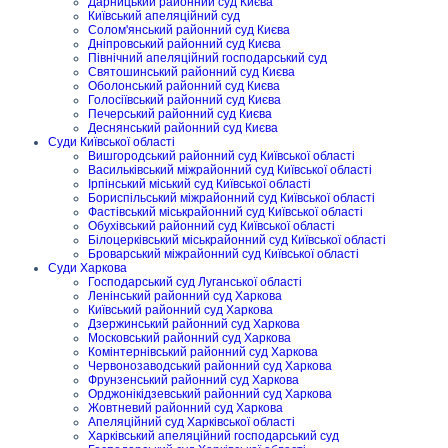
Дарницький районний суд Києва
Київський апеляційний суд
Солом'янський районний суд Києва
Дніпровський районний суд Києва
Північний апеляційний господарський суд
Святошинський районний суд Києва
Оболонський районний суд Києва
Голосіївський районний суд Києва
Печерський районний суд Києва
Деснянський районний суд Києва
Суди Київської області
Вишгородський районний суд Київської області
Васильківський міжрайонний суд Київської області
Ірпінський міський суд Київської області
Бориспільський міжрайонний суд Київської області
Фастівський міськрайонний суд Київської області
Обухівський районний суд Київської області
Білоцерківський міськрайонний суд Київської області
Броварський міжрайонний суд Київської області
Суди Харкова
Господарський суд Луганської області
Ленінський районний суд Харкова
Київський районний суд Харкова
Дзержинський районний суд Харкова
Московський районний суд Харкова
Комінтернівський районний суд Харкова
Червонозаводський районний суд Харкова
Фрунзенський районний суд Харкова
Орджонікідзевський районний суд Харкова
Жовтневий районний суд Харкова
Апеляційний суд Харківської області
Харківський апеляційний господарський суд