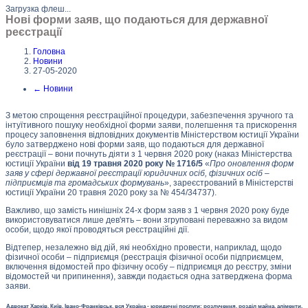
Загрузка флеш...
Нові форми заяв, що подаються для державної
реєстрації
Головна
Новини
27-05-2020
←
Новини
З метою спрощення реєстраційної процедури, забезпечення зручного та
інтуїтивного пошуку необхідної форми заяви, полегшення та прискорення
процесу заповнення відповідних документів Міністерством юстиції України
було затверджено нові форми заяв, що подаються для державної
реєстрації – вони почнуть діяти з 1 червня 2020 року (наказ Міністерства
юстиції України
від 19 травня 2020 року № 1716/5
«
Про оновлення форм
заяв у сфері державної реєстрації юридичних осіб, фізичних осіб –
підприємців та громадських формувань
», зареєстрований в Міністерстві
юстиції України 20 травня 2020 року за № 454/34737).
Важливо, що замість нинішніх 24-х форм заяв з 1 червня 2020 року буде
використовуватися лише дев'ять – вони згруповані переважно за видом
особи, щодо якої проводяться реєстраційні дії.
Відтепер, незалежно від дій, які необхідно провести, наприклад, щодо
фізичної особи – підприємця (реєстрація фізичної особи підприємцем,
включення відомостей про фізичну особу – підприємця до реєстру, зміни
відомостей чи припинення), завжди подається одна затверджена форма
заяви.
Адвокат Харків, Київ, Івано-Франківськ, вся Україна - юридичні послуги: розлучення, розділ майна, аліменти,