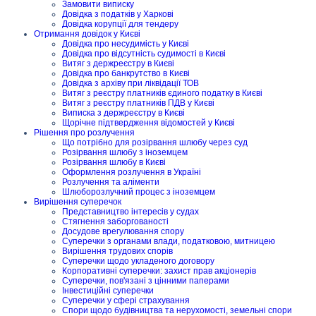
Замовити виписку
Довідка з податків у Харкові
Довідка корупції для тендеру
Отримання довідок у Києві
Довідка про несудимість у Києві
Довідка про відсутність судимості в Києві
Витяг з держреєстру в Києві
Довідка про банкрутство в Києві
Довідка з архіву при ліквідації ТОВ
Витяг з реєстру платників єдиного податку в Києві
Витяг з реєстру платників ПДВ у Києві
Виписка з держреєстру в Києві
Щорічне підтвердження відомостей у Києві
Рішення про розлучення
Що потрібно для розірвання шлюбу через суд
Розірвання шлюбу з іноземцем
Розірвання шлюбу в Києві
Оформлення розлучення в Україні
Розлучення та аліменти
Шлюборозлучний процес з іноземцем
Вирішення суперечок
Представництво інтересів у судах
Стягнення заборгованості
Досудове врегулювання спору
Суперечки з органами влади, податковою, митницею
Вирішення трудових спорів
Суперечки щодо укладеного договору
Корпоративні суперечки: захист прав акціонерів
Суперечки, пов'язані з цінними паперами
Інвестиційні суперечки
Суперечки у сфері страхування
Спори щодо будівництва та нерухомості, земельні спори