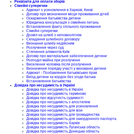
Реквізити для оплати зборів
Сімейні суперечки
Адвокат з усиновлення в Харкові, Києві
Договір про визначення місця проживання дітей
Оскарження батьківства дитини
Юридична консультація з сімейних питань
Встановлення факту спільного проживання
Сімейні суперечки
Дозвіл на шлюб з неповнолітнім
Складання шлюбного договору
Визнання шлюбу недійсним
Розлучення через суд
Стягнення аліментів Київ
Договір про матеріальне забезпечення дитини
Розподіл майна при розлученні
Виселення чоловіка після розлучення
Визначення порядку участі у вихованні дитини
Адвокат - Позбавлення батьківських прав
Виїзд дитини за кордон без згоди батька
Встановлення батьківства
Довідка про несудимість в Україні
Довідка про несудимість в Україні
Довідка про несудимість терміново
Довідка про відсутність судимості
Довідка про несудимість з апостилем
Довідка про несудимість для усиновлення
Довідка про несудимість для візи
Довідка про несудимість для громадянства
Довідка про несудимість для закордонного паспорта
Довідка про несудимість Харків
Довідка про несудимість Луганська область
Довідка про несудимість Донецька область