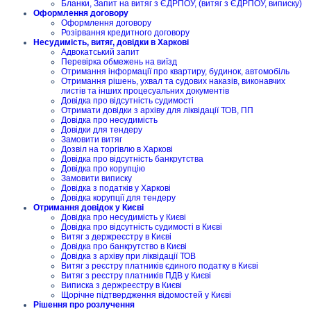
Бланки, Запит на витяг з ЄДРПОУ, (витяг з ЄДРПОУ, виписку)
Оформлення договору
Оформлення договору
Розірвання кредитного договору
Несудимість, витяг, довідки в Харкові
Адвокатський запит
Перевірка обмежень на виїзд
Отримання інформації про квартиру, будинок, автомобіль
Отримання рішень, ухвал та судових наказів, виконавчих
листів та інших процесуальних документів
Довідка про відсутність судимості
Отримати довідки з архіву для ліквідації ТОВ, ПП
Довідка про несудимість
Довідки для тендеру
Замовити витяг
Дозвіл на торгівлю в Харкові
Довідка про відсутність банкрутства
Довідка про корупцію
Замовити виписку
Довідка з податків у Харкові
Довідка корупції для тендеру
Отримання довідок у Києві
Довідка про несудимість у Києві
Довідка про відсутність судимості в Києві
Витяг з держреєстру в Києві
Довідка про банкрутство в Києві
Довідка з архіву при ліквідації ТОВ
Витяг з реєстру платників єдиного податку в Києві
Витяг з реєстру платників ПДВ у Києві
Виписка з держреєстру в Києві
Щорічне підтвердження відомостей у Києві
Рішення про розлучення