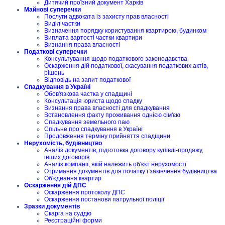
Дитячий проїзний документ Харків
Майнові суперечки
Послуги адвоката із захисту прав власності
Виділ частки
Визначення порядку користування квартирою, будинком
Виплата вартості частки квартири
Визнання права власності
Податкові суперечки
Консультування щодо податкового законодавства
Оскарження дій податкової, скасування податкових актів,
рішень
Відповідь на запит податкової
Спадкування в Україні
Обов'язкова частка у спадщині
Консультація юриста щодо спадку
Визнання права власності для спадкування
Встановлення факту проживання однією сім'єю
Спадкування земельного паю
Спільне про спадкування в Україні
Продовження терміну прийняття спадщини
Нерухомість, будівництво
Аналіз документів, підготовка договору купівлі-продажу,
інших договорів
Аналіз компанії, якій належить об'єкт нерухомості
Отримання документів для початку і закінчення будівництва
Об'єднання квартир
Оскарження дій ДПС
Оскарження протоколу ДПС
Оскарження постанови патрульної поліції
Зразки документів
Скарга на суддю
Реєстраційні форми