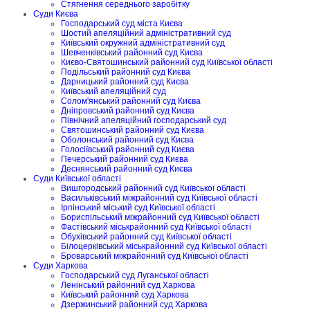
Стягнення середнього заробітку
Суди Києва
Господарський суд міста Києва
Шостий апеляційний адміністративний суд
Київський окружний адміністративний суд
Шевченківський районний суд Києва
Києво-Святошинський районний суд Київської області
Подільський районний суд Києва
Дарницький районний суд Києва
Київський апеляційний суд
Солом'янський районний суд Києва
Дніпровський районний суд Києва
Північний апеляційний господарський суд
Святошинський районний суд Києва
Оболонський районний суд Києва
Голосіївський районний суд Києва
Печерський районний суд Києва
Деснянський районний суд Києва
Суди Київської області
Вишгородський районний суд Київської області
Васильківський міжрайонний суд Київської області
Ірпінський міський суд Київської області
Бориспільський міжрайонний суд Київської області
Фастівський міськрайонний суд Київської області
Обухівський районний суд Київської області
Білоцерківський міськрайонний суд Київської області
Броварський міжрайонний суд Київської області
Суди Харкова
Господарський суд Луганської області
Ленінський районний суд Харкова
Київський районний суд Харкова
Дзержинський районний суд Харкова