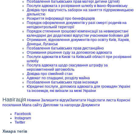
Позбавлення батьківських прав матері дитини (дітей)
Послуги адвоката з розірвання шлюбу в Івано-Франківську
Довідка про відсутність заборон на заняття підприємницькою
діяльністю
Розкриття інформації про бенефіціарів
Порядок оформлення документів у разі смерті родичів на
непідконтрольній території
Порядок стягнення грошової компенсації за невикористані
календарні дні додаткової відпустки учасникам бойових дій
Отримання, відновлення документів про освіту Київ, Харків,
Донецьк, Луганськ
Позбавлення батьківських прав дистанційно
Отримання рішення суду за допомогою адвоката
Послуги адвокатів в Києві та Київській області при розірванні
шлюбу
Послуга адвоката щодо скасування штрафу за
нерозмитнений автомобіль
Довідка про сімейний стан
Адвокат по спадщині, розділу майна
Позбавлення батьківських прав іноземця
Юридичні послуги, допомога адвоката для громадян Україні
та іноземців, які виїхали за межі України
Навігація
Новини
Залишити відгук/Запитати
Надіслати листа
Корисні
посилання
Мапа сайту
Дипломи та нагороди
Документи
Facebook
Instagram
Twitter
Хмара тегів