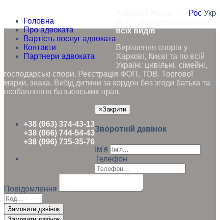
Адвокат Ящук
Рос
Укр
Головна
Н.А. - юридичні послуги
Про адвоката
всіх видів
Вартість послуг адвоката
Контакти
Вирішення спорів у
Партнери адвоката
Харкові, Києві та по всій
Україні: цивільні, сімейні,
господарські спори. Реєстрація ФОП, ТОВ, Торгової
марки, знака. Виїзд дитини за кордон без згоди батька та
позбавлення батьківських прав.
×
Закрити
+38 (063) 374-43-13
Зворотній дзвінок
+38 (066) 744-54-43
+38 (096) 735-35-76
Ім'я
Телефон
Повідомлення
Замовити дзвінок