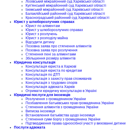
Лозівський міжрайонний суд Харківської області
Куп'янський міжрайонний суд Харківської області
Ізюмський міжрайонний суд Харківської області
Балаклійський районний суд Харківської області
Красноградський районний суд Харківської області
Юрист у шлюборозлучних справах
Юрист по аліментам
Юрист у шлюборозлучних справах
Юрист з розлучень
Юрист з розподілу майна
Відсудити дитину
Позовна заява про стягнення аліментів
Позовна заява про розлучення
Стягнення пені за аліментами
Збільшення розміру аліментів
Юридична консультація
Консультація юриста в Харкові
Консультація юриста по кредитам
Консультація по ДТП
Консультація з захисту прав споживачів
Консультація з трудових спорів
Консультація адвоката Харків
Отримати юридичну консультацію в Україні
Юридичні послуги для іноземців
Розлучення з громадянином України
Позбавлення батьківських прав громадянина України
Стягнення аліментів з громадянина України
Виписка іноземця
Встановлення батьківства щодо іноземця
Стягнення суми боргу з громадянина України
Підтвердження права одноосібної участі у вихованні дитини
Послуги адвоката