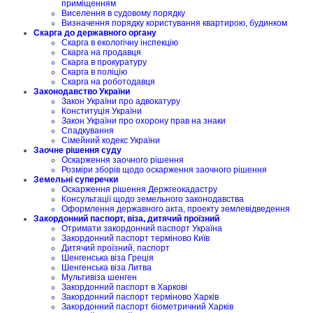
приміщенням
Виселення в судовому порядку
Визначення порядку користування квартирою, будинком
Скарга до державного органу
Скарга в екологічну інспекцію
Скарга на продавця
Скарга в прокуратуру
Скарга в поліцію
Скарга на роботодавця
Законодавство України
Закон України про адвокатуру
Конституція України
Закон України про охорону прав на знаки
Спадкування
Сімейний кодекс України
Заочне рішення суду
Оскарження заочного рішення
Розміри зборів щодо оскарження заочного рішення
Земельні суперечки
Оскарження рішення Держгеокадастру
Консультації щодо земельного законодавства
Оформлення державного акта, проекту землевідведення
Закордонний паспорт, віза, дитячий проїзний
Отримати закордонний паспорт Україна
Закордонний паспорт терміново Київ
Дитячий проїзний, паспорт
Шенгенська віза Греція
Шенгенська віза Литва
Мультивіза шенген
Закордонний паспорт в Харкові
Закордонний паспорт терміново Харків
Закордонний паспорт біометричний Харків