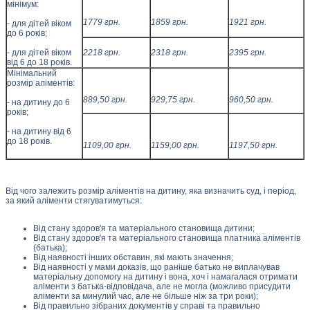
мінімум:
1779 гpн.
1859 гpн.
1921 гpн.
- для дітей віком
до 6 років;
- для дітей віком
2218 гpн.
2318 грн.
2395 грн.
від 6 до 18 років.
Мінімальний
розмір аліментів:
889,50 грн.
929,75 грн.
960,50 грн.
- на дитину до 6
років;
- на дитину від 6
до 18 років.
1109,00 грн.
1159,00 грн.
1197,50 грн.
Від чого залежить розмір аліментів на дитину, яка визначить суд, і період,
за який аліменти стягуватимуться:
Від стану здоров'я та матеріального становища дитини;
Від стану здоров'я та матеріального становища платника аліментів
(батька);
Від наявності інших обставин, які мають значення;
Від наявності у мами доказів, що раніше батько не виплачував
матеріальну допомогу на дитину і вона, хоч і намагалася отримати
аліменти з батька-відповідача, але не могла (можливо присудити
аліменти за минулий час, але не більше ніж за три роки);
Від правильно зібраних документів у справі та правильно