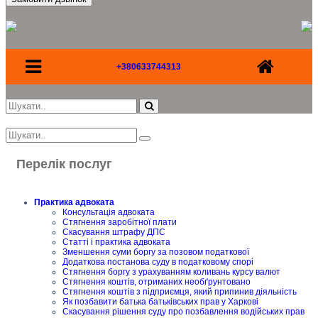
+380633744313
Перелік послуг
Практика адвоката
Консультація адвоката
Стягнення заробітної плати
Скасування штрафу ДПС
Статті і практика адвоката
Зменшення суми боргу за позовом податкової
Додаткова постанова суду в податковому спорі
Стягнення боргу з урахуванням коливань курсу валют
Стягнення коштів, отриманих необґрунтовано
Стягнення коштів з підприємця, який припинив діяльність
Як позбавити батька батьківських прав у Харкові
Скасування рішення суду про позбавлення водійських прав