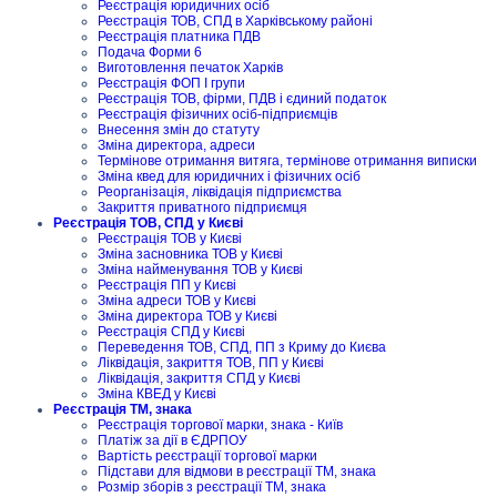
Реєстрація юридичних осіб
Реєстрація ТОВ, СПД в Харківському районі
Реєстрація платника ПДВ
Подача Форми 6
Виготовлення печаток Харків
Реєстрація ФОП I групи
Реєстрація ТОВ, фірми, ПДВ і єдиний податок
Реєстрація фізичних осіб-підприємців
Внесення змін до статуту
Зміна директора, адреси
Термінове отримання витяга, термінове отримання виписки
Зміна квед для юридичних і фізичних осіб
Реорганізація, ліквідація підприємства
Закриття приватного підприємця
Реєстрація ТОВ, СПД у Києві
Реєстрація ТОВ у Києві
Зміна засновника ТОВ у Києві
Зміна найменування ТОВ у Києві
Реєстрація ПП у Києві
Зміна адреси ТОВ у Києві
Зміна директора ТОВ у Києві
Реєстрація СПД у Києві
Переведення ТОВ, СПД, ПП з Криму до Києва
Ліквідація, закриття ТОВ, ПП у Києві
Ліквідація, закриття СПД у Києві
Зміна КВЕД у Києві
Реєстрація ТМ, знака
Реєстрація торгової марки, знака - Київ
Платіж за дії в ЄДРПОУ
Вартість реєстрації торгової марки
Підстави для відмови в реєстрації ТМ, знака
Розмір зборів з реєстрації ТМ, знака