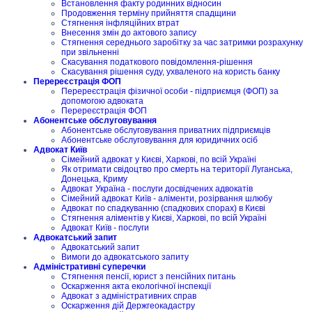
Встановлення факту родинних відносин
Продовження терміну прийняття спадщини
Стягнення інфляційних втрат
Внесення змін до актового запису
Стягнення середнього заробітку за час затримки розрахунку
при звільненні
Скасування податкового повідомлення-рішення
Скасування рішення суду, ухваленого на користь банку
Перереєстрація ФОП
Перереєстрація фізичної особи - підприємця (ФОП) за
допомогою адвоката
Перереєстрація ФОП
Абонентське обслуговування
Абонентське обслуговування приватних підприємців
Абонентське обслуговування для юридичних осіб
Адвокат Київ
Сімейний адвокат у Києві, Харкові, по всій Україні
Як отримати свідоцтво про смерть на території Луганська,
Донецька, Криму
Адвокат Україна - послуги досвідчених адвокатів
Сімейний адвокат Київ - аліменти, розірвання шлюбу
Адвокат по спадкуванню (спадкових спорах) в Києві
Стягнення аліментів у Києві, Харкові, по всій Україні
Адвокат Київ - послуги
Адвокатський запит
Адвокатський запит
Вимоги до адвокатського запиту
Адміністративні суперечки
Стягнення пенсії, юрист з пенсійних питань
Оскарження акта екологічної інспекції
Адвокат з адміністративних справ
Оскарження дій Держгеокадастру