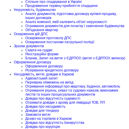
Спільне про спадкування в Україні
Продовження терміну прийняття спадщини
Нерухомість, будівництво
Аналіз документів, підготовка договору купівлі-продажу,
інших договорів
Аналіз компанії, якій належить об'єкт нерухомості
Отримання документів для початку і закінчення будівництва
Об'єднання квартир
Оскарження дій ДПС
Оскарження протоколу ДПС
Оскарження постанови патрульної поліції
Зразки документів
Скарга на суддю
Реєстраційні форми
Бланки, Запит на витяг з ЄДРПОУ, (витяг з ЄДРПОУ, виписку)
Оформлення договору
Оформлення договору
Розірвання кредитного договору
Несудимість, витяг, довідки в Харкові
Адвокатський запит
Перевірка обмежень на виїзд
Отримання інформації про квартиру, будинок, автомобіль
Отримання рішень, ухвал та судових наказів, виконавчих
листів та інших процесуальних документів
Довідка про відсутність судимості
Отримати довідки з архіву для ліквідації ТОВ, ПП
Довідка про несудимість
Довідки для тендеру
Замовити витяг
Дозвіл на торгівлю в Харкові
Довідка про відсутність банкрутства
Довідка про корупцію