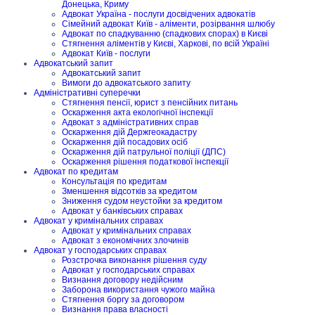
Донецька, Криму
Адвокат Україна - послуги досвідчених адвокатів
Сімейний адвокат Київ - аліменти, розірвання шлюбу
Адвокат по спадкуванню (спадкових спорах) в Києві
Стягнення аліментів у Києві, Харкові, по всій Україні
Адвокат Київ - послуги
Адвокатський запит
Адвокатський запит
Вимоги до адвокатського запиту
Адміністративні суперечки
Стягнення пенсії, юрист з пенсійних питань
Оскарження акта екологічної інспекції
Адвокат з адміністративних справ
Оскарження дій Держгеокадастру
Оскарження дій посадових осіб
Оскарження дій патрульної поліції (ДПС)
Оскарження рішення податкової інспекції
Адвокат по кредитам
Консультація по кредитам
Зменшення відсотків за кредитом
Зниження судом неустойки за кредитом
Адвокат у банківських справах
Адвокат у кримінальних справах
Адвокат у кримінальних справах
Адвокат з економічних злочинів
Адвокат у господарських справах
Розстрочка виконання рішення суду
Адвокат у господарських справах
Визнання договору недійсним
Заборона використання чужого майна
Стягнення боргу за договором
Визнання права власності