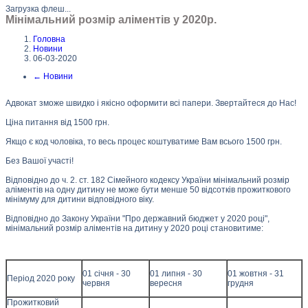
Загрузка флеш...
Мінімальний розмір аліментів у 2020р.
Головна
Новини
06-03-2020
←
Новини
Адвокат зможе швидко і якісно оформити всі папери. Звертайтеся до Нас!
Ціна питання від 1500 грн.
Якщо є код чоловіка, то весь процес коштуватиме Вам всього 1500 грн.
Без Вашої участі!
Відповідно до ч. 2. ст. 182 Сімейного кодексу України мінімальний розмір
аліментів на одну дитину не може бути менше 50 відсотків прожиткового
мінімуму для дитини відповідного віку.
Відповідно до Закону України "Про державний бюджет у 2020 році",
мінімальний розмір аліментів на дитину у 2020 році становитиме:
01 січня - 30
01 липня - 30
01 жовтня - 31
Період 2020 року
червня
вересня
грудня
Прожитковий