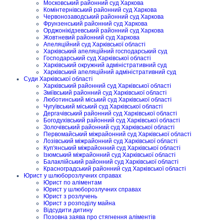
Московський районний суд Харкова
Комінтернівський районний суд Харкова
Червонозаводський районний суд Харкова
Фрунзенський районний суд Харкова
Орджонікідзевський районний суд Харкова
Жовтневий районний суд Харкова
Апеляційний суд Харківської області
Харківський апеляційний господарський суд
Господарський суд Харківської області
Харківський окружний адміністративний суд
Харківський апеляційний адміністративний суд
Суди Харківської області
Харківський районний суд Харківської області
Зміївський районний суд Харківської області
Люботинський міський суд Харківської області
Чугуївський міський суд Харківської області
Дергачівський районний суд Харківської області
Богодухівський районний суд Харківської області
Золочівський районний суд Харківської області
Первомайський міжрайонний суд Харківської області
Лозівський міжрайонний суд Харківської області
Куп'янський міжрайонний суд Харківської області
Ізюмський міжрайонний суд Харківської області
Балаклійський районний суд Харківської області
Красноградський районний суд Харківської області
Юрист у шлюборозлучних справах
Юрист по аліментам
Юрист у шлюборозлучних справах
Юрист з розлучень
Юрист з розподілу майна
Відсудити дитину
Позовна заява про стягнення аліментів