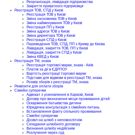
Реорганізація, ліквідація підприємства
Закриття приватного підприємця
Реєстрація ТОВ, СПД у Києві
Реєстрація ТОВ у Києві
Зміна засновника ТОВ у Києві
Зміна найменування ТОВ у Києві
Реєстрація ПП у Києві
Зміна адреси ТОВ у Києві
Зміна директора ТОВ у Києві
Реєстрація СПД у Києві
Переведення ТОВ, СПД, ПП з Криму до Києва
Ліквідація, закриття ТОВ, ПП у Києві
Ліквідація, закриття СПД у Києві
Зміна КВЕД у Києві
Реєстрація ТМ, знака
Реєстрація торгової марки, знака - Київ
Платіж за дії в ЄДРПОУ
Вартість реєстрації торгової марки
Підстави для відмови в реєстрації ТМ, знака
Розмір зборів з реєстрації ТМ, знака
Реквізити для оплати зборів
Сімейні суперечки
Адвокат з усиновлення в Харкові, Києві
Договір про визначення місця проживання дітей
Оскарження батьківства дитини
Юридична консультація з сімейних питань
Встановлення факту спільного проживання
Сімейні суперечки
Дозвіл на шлюб з неповнолітнім
Складання шлюбного договору
Визнання шлюбу недійсним
Розлучення через суд