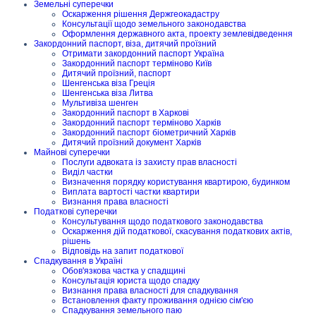
Земельні суперечки
Оскарження рішення Держгеокадастру
Консультації щодо земельного законодавства
Оформлення державного акта, проекту землевідведення
Закордонний паспорт, віза, дитячий проїзний
Отримати закордонний паспорт Україна
Закордонний паспорт терміново Київ
Дитячий проїзний, паспорт
Шенгенська віза Греція
Шенгенська віза Литва
Мультивіза шенген
Закордонний паспорт в Харкові
Закордонний паспорт терміново Харків
Закордонний паспорт біометричний Харків
Дитячий проїзний документ Харків
Майнові суперечки
Послуги адвоката із захисту прав власності
Виділ частки
Визначення порядку користування квартирою, будинком
Виплата вартості частки квартири
Визнання права власності
Податкові суперечки
Консультування щодо податкового законодавства
Оскарження дій податкової, скасування податкових актів,
рішень
Відповідь на запит податкової
Спадкування в Україні
Обов'язкова частка у спадщині
Консультація юриста щодо спадку
Визнання права власності для спадкування
Встановлення факту проживання однією сім'єю
Спадкування земельного паю