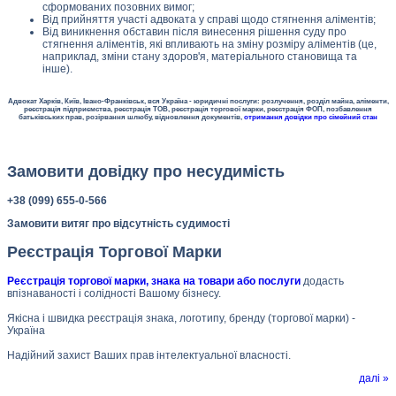
сформованих позовних вимог;
Від прийняття участі адвоката у справі щодо стягнення аліментів;
Від виникнення обставин після винесення рішення суду про
стягнення аліментів, які впливають на зміну розміру аліментів (це,
наприклад, зміни стану здоров'я, матеріального становища та
інше).
Адвокат Харків, Київ, Івано-Франківськ, вся Україна - юридичні послуги: розлучення, розділ майна, аліменти,
реєстрація підприємства, реєстрація ТОВ, реєстрація торгової марки, реєстрація ФОП, позбавлення
батьківських прав, розірвання шлюбу, відновлення документів,
отримання довідки про сімейний стан
Замовити довідку про несудимість
+38 (099) 655-0-566
Замовити витяг про відсутність судимості
Реєстрація Торгової Марки
Реєстрація торгової марки, знака на товари або послуги
додасть
впізнаваності і солідності Вашому бізнесу.
Якісна і швидка реєстрація знака, логотипу, бренду (торгової марки) -
Україна
Надійний захист Ваших прав інтелектуальної власності.
далі »