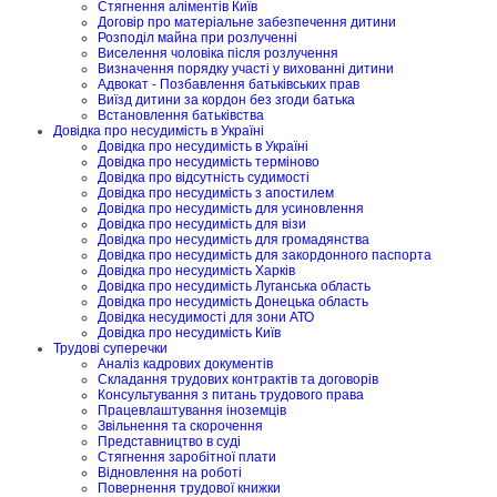
Стягнення аліментів Київ
Договір про матеріальне забезпечення дитини
Розподіл майна при розлученні
Виселення чоловіка після розлучення
Визначення порядку участі у вихованні дитини
Адвокат - Позбавлення батьківських прав
Виїзд дитини за кордон без згоди батька
Встановлення батьківства
Довідка про несудимість в Україні
Довідка про несудимість в Україні
Довідка про несудимість терміново
Довідка про відсутність судимості
Довідка про несудимість з апостилем
Довідка про несудимість для усиновлення
Довідка про несудимість для візи
Довідка про несудимість для громадянства
Довідка про несудимість для закордонного паспорта
Довідка про несудимість Харків
Довідка про несудимість Луганська область
Довідка про несудимість Донецька область
Довідка несудимості для зони АТО
Довідка про несудимість Київ
Трудові суперечки
Аналіз кадрових документів
Складання трудових контрактів та договорів
Консультування з питань трудового права
Працевлаштування іноземців
Звільнення та скорочення
Представництво в суді
Стягнення заробітної плати
Відновлення на роботі
Повернення трудової книжки