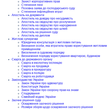
Захист корпоративних прав
Стягнення пені
Позовна заява до господарського суду
Стягнення інфляційних втрат
Апостиль на документи
Апостиль на довідку про несудимість
Апостиль на свідоцтво про розлучення
Апостиль на свідоцтво про народження
Апостиль на свідоцтво про шлюб
Апостиль на рішення суду
Апостиль на диплом
Житлові суперечки
Юридична консультація з житлових питань
Визнання особи, яка втратила право користування житловим
приміщенням
Виселення в судовому порядку
Визначення порядку користування квартирою, будинком
Скарга до державного органу
Скарга в екологічну інспекцію
Скарга на продавця
Скарга в прокуратуру
Скарга в поліцію
Скарга на роботодавця
Законодавство України
Закон України про адвокатуру
Конституція України
Закон України про охорону прав на знаки
Спадкування
Сімейний кодекс України
Заочне рішення суду
Оскарження заочного рішення
Розміри зборів щодо оскарження заочного рішення