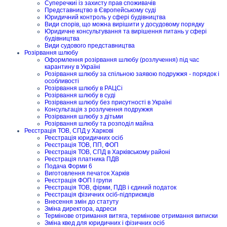
Суперечкиі із захисту прав споживачів
Представництво в Європейському суді
Юридичний контроль у сфері будівництва
Види спорів, що можна вирішити у досудовому порядку
Юридичне консультування та вирішення питань у сфері
будівництва
Види судового представництва
Розірвання шлюбу
Оформлення розірвання шлюбу (розлучення) під час
карантину в Україні
Розірвання шлюбу за спільною заявою подружжя - порядок і
особливості
Розірвання шлюбу в РАЦСі
Розірвання шлюбу в суді
Розірвання шлюбу без присутності в Україні
Консультація з розлучення подружжя
Розірвання шлюбу з дітьми
Розірвання шлюбу та розподіл майна
Реєстрація ТОВ, СПД у Харкові
Реєстрація юридичних осіб
Реєстрація ТОВ, ПП, ФОП
Реєстрація ТОВ, СПД в Харківському районі
Реєстрація платника ПДВ
Подача Форми 6
Виготовлення печаток Харків
Реєстрація ФОП I групи
Реєстрація ТОВ, фірми, ПДВ і єдиний податок
Реєстрація фізичних осіб-підприємців
Внесення змін до статуту
Зміна директора, адреси
Термінове отримання витяга, термінове отримання виписки
Зміна квед для юридичних і фізичних осіб