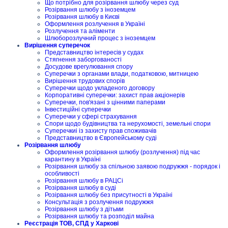
Що потрібно для розірвання шлюбу через суд
Розірвання шлюбу з іноземцем
Розірвання шлюбу в Києві
Оформлення розлучення в Україні
Розлучення та аліменти
Шлюборозлучний процес з іноземцем
Вирішення суперечок
Представництво інтересів у судах
Стягнення заборгованості
Досудове врегулювання спору
Суперечки з органами влади, податковою, митницею
Вирішення трудових спорів
Суперечки щодо укладеного договору
Корпоративні суперечки: захист прав акціонерів
Суперечки, пов'язані з цінними паперами
Інвестиційні суперечки
Суперечки у сфері страхування
Спори щодо будівництва та нерухомості, земельні спори
Суперечкиі із захисту прав споживачів
Представництво в Європейському суді
Розірвання шлюбу
Оформлення розірвання шлюбу (розлучення) під час
карантину в Україні
Розірвання шлюбу за спільною заявою подружжя - порядок і
особливості
Розірвання шлюбу в РАЦСі
Розірвання шлюбу в суді
Розірвання шлюбу без присутності в Україні
Консультація з розлучення подружжя
Розірвання шлюбу з дітьми
Розірвання шлюбу та розподіл майна
Реєстрація ТОВ, СПД у Харкові