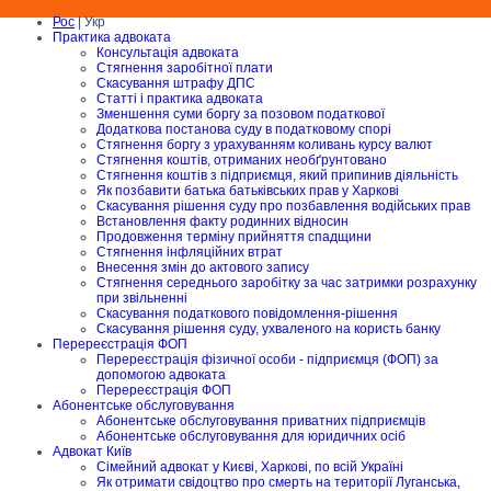
Рос
| Укр
Практика адвоката
Консультація адвоката
Стягнення заробітної плати
Скасування штрафу ДПС
Статті і практика адвоката
Зменшення суми боргу за позовом податкової
Додаткова постанова суду в податковому спорі
Стягнення боргу з урахуванням коливань курсу валют
Стягнення коштів, отриманих необґрунтовано
Стягнення коштів з підприємця, який припинив діяльність
Як позбавити батька батьківських прав у Харкові
Скасування рішення суду про позбавлення водійських прав
Встановлення факту родинних відносин
Продовження терміну прийняття спадщини
Стягнення інфляційних втрат
Внесення змін до актового запису
Стягнення середнього заробітку за час затримки розрахунку
при звільненні
Скасування податкового повідомлення-рішення
Скасування рішення суду, ухваленого на користь банку
Перереєстрація ФОП
Перереєстрація фізичної особи - підприємця (ФОП) за
допомогою адвоката
Перереєстрація ФОП
Абонентське обслуговування
Абонентське обслуговування приватних підприємців
Абонентське обслуговування для юридичних осіб
Адвокат Київ
Сімейний адвокат у Києві, Харкові, по всій Україні
Як отримати свідоцтво про смерть на території Луганська,