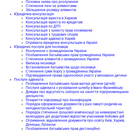
Позовна заява про розлучення
Стягнення пені за аліментами
Збільшення розміру аліментів
Юридична консультація
Консультація юриста в Харкові
Консультація юриста по кредитам
Консультація по ДТП
Консультація з захисту прав споживачів
Консультація з трудових спорів
Консультація адвоката Харків
Отримати юридичну консультацію в Україні
Юридичні послуги для іноземців
Розлучення з громадянином України
Позбавлення батьківських прав громадянина України
Стягнення аліментів з громадянина України
Виписка іноземця
Встановлення батьківства щодо іноземця
Стягнення суми боргу з громадянина України
Підтвердження права одноосібної участі у вихованні дитини
Послуги адвоката
Позбавлення батьківських прав матері дитини (дітей)
Послуги адвоката з розірвання шлюбу в Івано-Франківську
Довідка про відсутність заборон на заняття підприємницькою
діяльністю
Розкриття інформації про бенефіціарів
Порядок оформлення документів у разі смерті родичів на
непідконтрольній території
Порядок стягнення грошової компенсації за невикористані
календарні дні додаткової відпустки учасникам бойових дій
Отримання, відновлення документів про освіту Київ, Харків,
Донецьк, Луганськ
Позбавлення батьківських прав дистанційно