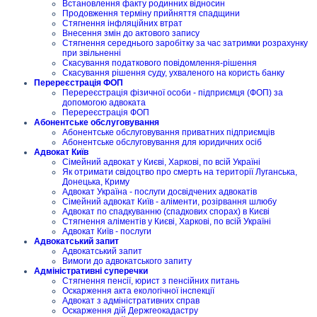
Встановлення факту родинних відносин
Продовження терміну прийняття спадщини
Стягнення інфляційних втрат
Внесення змін до актового запису
Стягнення середнього заробітку за час затримки розрахунку
при звільненні
Скасування податкового повідомлення-рішення
Скасування рішення суду, ухваленого на користь банку
Перереєстрація ФОП
Перереєстрація фізичної особи - підприємця (ФОП) за
допомогою адвоката
Перереєстрація ФОП
Абонентське обслуговування
Абонентське обслуговування приватних підприємців
Абонентське обслуговування для юридичних осіб
Адвокат Київ
Сімейний адвокат у Києві, Харкові, по всій Україні
Як отримати свідоцтво про смерть на території Луганська,
Донецька, Криму
Адвокат Україна - послуги досвідчених адвокатів
Сімейний адвокат Київ - аліменти, розірвання шлюбу
Адвокат по спадкуванню (спадкових спорах) в Києві
Стягнення аліментів у Києві, Харкові, по всій Україні
Адвокат Київ - послуги
Адвокатський запит
Адвокатський запит
Вимоги до адвокатського запиту
Адміністративні суперечки
Стягнення пенсії, юрист з пенсійних питань
Оскарження акта екологічної інспекції
Адвокат з адміністративних справ
Оскарження дій Держгеокадастру