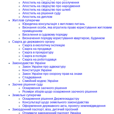
Апостиль на свідоцтво про розлучення
Апостиль на свідоцтво про народження
Апостиль на свідоцтво про шлюб
Апостиль на рішення суду
Апостиль на диплом
Житлові суперечки
Юридична консультація з житлових питань
Визнання особи, яка втратила право користування житловим
приміщенням
Виселення в судовому порядку
Визначення порядку користування квартирою, будинком
Скарга до державного органу
Скарга в екологічну інспекцію
Скарга на продавця
Скарга в прокуратуру
Скарга в поліцію
Скарга на роботодавця
Законодавство України
Закон України про адвокатуру
Конституція України
Закон України про охорону прав на знаки
Спадкування
Сімейний кодекс України
Заочне рішення суду
Оскарження заочного рішення
Розміри зборів щодо оскарження заочного рішення
Земельні суперечки
Оскарження рішення Держгеокадастру
Консультації щодо земельного законодавства
Оформлення державного акта, проекту землевідведення
Закордонний паспорт, віза, дитячий проїзний
Отримати закордонний паспорт Україна