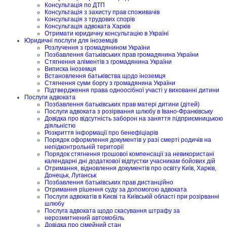
Консультація по ДТП
Консультація з захисту прав споживачів
Консультація з трудових спорів
Консультація адвоката Харків
Отримати юридичну консультацію в Україні
Юридичні послуги для іноземців
Розлучення з громадянином України
Позбавлення батьківських прав громадянина України
Стягнення аліментів з громадянина України
Виписка іноземця
Встановлення батьківства щодо іноземця
Стягнення суми боргу з громадянина України
Підтвердження права одноосібної участі у вихованні дитини
Послуги адвоката
Позбавлення батьківських прав матері дитини (дітей)
Послуги адвоката з розірвання шлюбу в Івано-Франківську
Довідка про відсутність заборон на заняття підприємницькою
діяльністю
Розкриття інформації про бенефіціарів
Порядок оформлення документів у разі смерті родичів на
непідконтрольній території
Порядок стягнення грошової компенсації за невикористані
календарні дні додаткової відпустки учасникам бойових дій
Отримання, відновлення документів про освіту Київ, Харків,
Донецьк, Луганськ
Позбавлення батьківських прав дистанційно
Отримання рішення суду за допомогою адвоката
Послуги адвокатів в Києві та Київській області при розірванні
шлюбу
Послуга адвоката щодо скасування штрафу за
нерозмитнений автомобіль
Довідка про сімейний стан