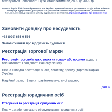
виховуються неповнолітні діти, становитиме від 2800 до 3020 грн.
Адвокат Харків, Київ, Івано-Франківськ, вся Україна - юридичні послуги: розлучення, розділ майна, аліменти,
реєстрація підприємства, реєстрація ТОВ, реєстрація торгової марки, реєстрація ФОП, позбавлення
батьківських прав, розірвання шлюбу, відновлення документів,
отримання довідки про сімейний стан
Замовити довідку про несудимість
+38 (099) 655-0-566
Замовити витяг про відсутність судимості
Реєстрація Торгової Марки
Реєстрація торгової марки, знака на товари або послуги
додасть
впізнаваності і солідності Вашому бізнесу.
Якісна і швидка реєстрація знака, логотипу, бренду (торгової марки) -
Україна
Надійний захист Ваших прав інтелектуальної власності.
далі »
Реєстрація юридичних осіб
Створення та реєстрація юридичних осіб
.
Послуга з абонентського обслуговування юридичних осіб.