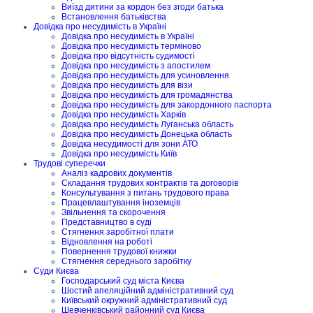
Виїзд дитини за кордон без згоди батька
Встановлення батьківства
Довідка про несудимість в Україні
Довідка про несудимість в Україні
Довідка про несудимість терміново
Довідка про відсутність судимості
Довідка про несудимість з апостилем
Довідка про несудимість для усиновлення
Довідка про несудимість для візи
Довідка про несудимість для громадянства
Довідка про несудимість для закордонного паспорта
Довідка про несудимість Харків
Довідка про несудимість Луганська область
Довідка про несудимість Донецька область
Довідка несудимості для зони АТО
Довідка про несудимість Київ
Трудові суперечки
Аналіз кадрових документів
Складання трудових контрактів та договорів
Консультування з питань трудового права
Працевлаштування іноземців
Звільнення та скорочення
Представництво в суді
Стягнення заробітної плати
Відновлення на роботі
Повернення трудової книжки
Стягнення середнього заробітку
Суди Києва
Господарський суд міста Києва
Шостий апеляційний адміністративний суд
Київський окружний адміністративний суд
Шевченківський районний суд Києва