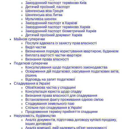
Закордонний паспорт терміново Київ
Дитячий проїзний, паспорт
Шенгенська віза Греція
Шенгенська віза Литва
Мультивіза шенген
Закордонний паспорт в Харкові
Закордонний паспорт терміново Харків
Закордонний паспорт біометричний Харків
Дитячий проїзний документ Харків
Майнові суперечки
Послуги адвоката із захисту прав власності
Виділ частки
Визначення порядку користування квартирою, будинком
Виплата вартості частки квартири
Визнання права власності
Податкові суперечки
Консультування щодо податкового законодавства
Оскарження дій податкової, скасування податкових актів,
рішень
Відповідь на запит податкової
Спадкування в Україні
Обов'язкова частка у спадщині
Консультація юриста щодо спадку
Визнання права власності для спадкування
Встановлення факту проживання однією сім'єю
Спадкування земельного паю
Спільне про спадкування в Україні
Продовження терміну прийняття спадщини
Нерухомість, будівництво
Аналіз документів, підготовка договору купівлі-продажу,
інших договорів
Аналіз компанії, якій належить об'єкт нерухомості