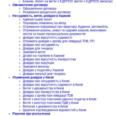
Бланки, Запит на витяг з ЄДРПОУ, (витяг з ЄДРПОУ, виписку)
Оформлення договору
Оформлення договору
Розірвання кредитного договору
Несудимість, витяг, довідки в Харкові
Адвокатський запит
Перевірка обмежень на виїзд
Отримання інформації про квартиру, будинок, автомобіль
Отримання рішень, ухвал та судових наказів, виконавчих
листів та інших процесуальних документів
Довідка про відсутність судимості
Отримати довідки з архіву для ліквідації ТОВ, ПП
Довідка про несудимість
Довідки для тендеру
Замовити витяг
Дозвіл на торгівлю в Харкові
Довідка про відсутність банкрутства
Довідка про корупцію
Замовити виписку
Довідка з податків у Харкові
Довідка корупції для тендеру
Отримання довідок у Києві
Довідка про несудимість у Києві
Довідка про відсутність судимості в Києві
Витяг з держреєстру в Києві
Довідка про банкрутство в Києві
Довідка з архіву при ліквідації ТОВ
Витяг з реєстру платників єдиного податку в Києві
Витяг з реєстру платників ПДВ у Києві
Виписка з держреєстру в Києві
Щорічне підтвердження відомостей у Києві
Рішення про розлучення