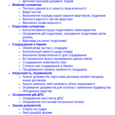
Дитячий проїзний документ Харків
Майнові суперечки
Послуги адвоката із захисту прав власності
Виділ частки
Визначення порядку користування квартирою, будинком
Виплата вартості частки квартири
Визнання права власності
Податкові суперечки
Консультування щодо податкового законодавства
Оскарження дій податкової, скасування податкових актів,
рішень
Відповідь на запит податкової
Спадкування в Україні
Обов'язкова частка у спадщині
Консультація юриста щодо спадку
Визнання права власності для спадкування
Встановлення факту проживання однією сім'єю
Спадкування земельного паю
Спільне про спадкування в Україні
Продовження терміну прийняття спадщини
Нерухомість, будівництво
Аналіз документів, підготовка договору купівлі-продажу,
інших договорів
Аналіз компанії, якій належить об'єкт нерухомості
Отримання документів для початку і закінчення будівництва
Об'єднання квартир
Оскарження дій ДПС
Оскарження протоколу ДПС
Оскарження постанови патрульної поліції
Зразки документів
Скарга на суддю
Реєстраційні форми