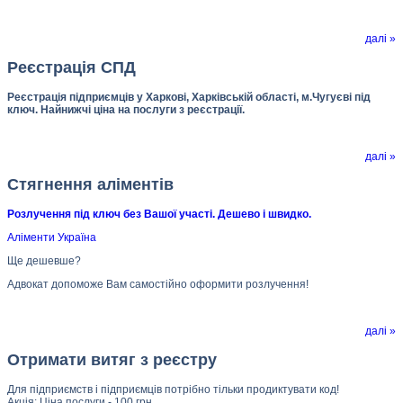
далі »
Реєстрація СПД
Реєстрація підприємців у Харкові, Харківській області, м.Чугуєві під
ключ. Найнижчі ціна на послуги з реєстрації.
далі »
Стягнення аліментів
Розлучення під ключ без Вашої участі. Дешево і швидко.
Аліменти Україна
Ще дешевше?
Адвокат допоможе Вам самостійно оформити розлучення!
далі »
Отримати витяг з реєстру
Для підприємств і підприємців потрібно тільки продиктувати код!
Акція: Ціна послуги - 100 грн.