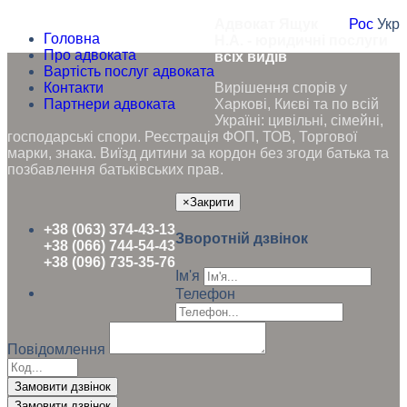
Адвокат Ящук
Рос
Укр
Головна
Н.А. - юридичні послуги
Про адвоката
всіх видів
Вартість послуг адвоката
Контакти
Вирішення спорів у
Партнери адвоката
Харкові, Києві та по всій
Україні: цивільні, сімейні,
господарські спори. Реєстрація ФОП, ТОВ, Торгової
марки, знака. Виїзд дитини за кордон без згоди батька та
позбавлення батьківських прав.
×
Закрити
+38 (063) 374-43-13
Зворотній дзвінок
+38 (066) 744-54-43
+38 (096) 735-35-76
Ім'я
Телефон
Повідомлення
Замовити дзвінок