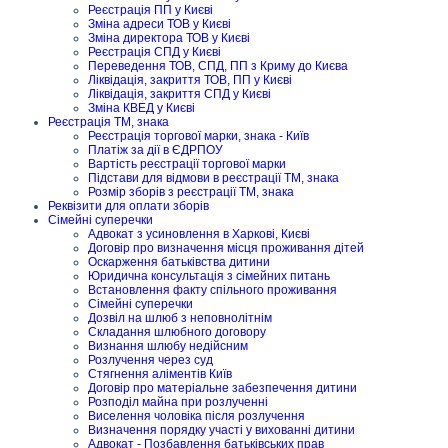
Реєстрація ПП у Києві
Зміна адреси ТОВ у Києві
Зміна директора ТОВ у Києві
Реєстрація СПД у Києві
Переведення ТОВ, СПД, ПП з Криму до Києва
Ліквідація, закриття ТОВ, ПП у Києві
Ліквідація, закриття СПД у Києві
Зміна КВЕД у Києві
Реєстрація ТМ, знака
Реєстрація торгової марки, знака - Київ
Платіж за дії в ЄДРПОУ
Вартість реєстрації торгової марки
Підстави для відмови в реєстрації ТМ, знака
Розмір зборів з реєстрації ТМ, знака
Реквізити для оплати зборів
Сімейні суперечки
Адвокат з усиновлення в Харкові, Києві
Договір про визначення місця проживання дітей
Оскарження батьківства дитини
Юридична консультація з сімейних питань
Встановлення факту спільного проживання
Сімейні суперечки
Дозвіл на шлюб з неповнолітнім
Складання шлюбного договору
Визнання шлюбу недійсним
Розлучення через суд
Стягнення аліментів Київ
Договір про матеріальне забезпечення дитини
Розподіл майна при розлученні
Виселення чоловіка після розлучення
Визначення порядку участі у вихованні дитини
Адвокат - Позбавлення батьківських прав