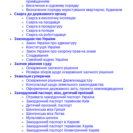
приміщенням
Виселення в судовому порядку
Визначення порядку користування квартирою, будинком
Скарга до державного органу
Скарга в екологічну інспекцію
Скарга на продавця
Скарга в прокуратуру
Скарга в поліцію
Скарга на роботодавця
Законодавство України
Закон України про адвокатуру
Конституція України
Закон України про охорону прав на знаки
Спадкування
Сімейний кодекс України
Заочне рішення суду
Оскарження заочного рішення
Розміри зборів щодо оскарження заочного рішення
Земельні суперечки
Оскарження рішення Держгеокадастру
Консультації щодо земельного законодавства
Оформлення державного акта, проекту землевідведення
Закордонний паспорт, віза, дитячий проїзний
Отримати закордонний паспорт Україна
Закордонний паспорт терміново Київ
Дитячий проїзний, паспорт
Шенгенська віза Греція
Шенгенська віза Литва
Мультивіза шенген
Закордонний паспорт в Харкові
Закордонний паспорт терміново Харків
Закордонний паспорт біометричний Харків