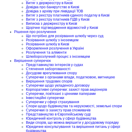
Витяг з держреєстру в Києві
Довідка про банкрутство в Києві
Довідка з архіву при ліквідації ТОВ
Витяг з реєстру платників єдиного податку в Києві
Витяг з реєстру платників ПДВ у Києві
Виписка з держреєстру в Києві
Щорічне підтвердження відомостей у Києві
Рішення про розлучення
Що потрібно для розірвання шлюбу через суд
Розірвання шлюбу з іноземцем
Розірвання шлюбу в Києві
Оформлення розлучення в Україні
Розлучення та аліменти
Шлюборозлучний процес з іноземцем
Вирішення суперечок
Представництво інтересів у судах
Стягнення заборгованості
Досудове врегулювання спору
Суперечки з органами влади, податковою, митницею
Вирішення трудових спорів
Суперечки щодо укладеного договору
Корпоративні суперечки: захист прав акціонерів
Суперечки, пов'язані з цінними паперами
Інвестиційні суперечки
Суперечки у сфері страхування
Спори щодо будівництва та нерухомості, земельні спори
Суперечкиі із захисту прав споживачів
Представництво в Європейському суді
Юридичний контроль у сфері будівництва
Види спорів, що можна вирішити у досудовому порядку
Юридичне консультування та вирішення питань у сфері
будівництва