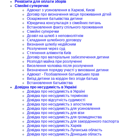
Реквізити для оплати зборів
Сімейні суперечки
Адвокат з усиновлення в Харкові, Києві
Договір про визначення місця проживання дітей
Оскарження батьківства дитини
Юридична консультація з сімейних питань
Встановлення факту спільного проживання
Сімейні суперечки
Дозвіл на шлюб з неповнолітнім
Складання шлюбного договору
Визнання шлюбу недійсним
Розлучення через суд
Стягнення аліментів Київ
Договір про матеріальне забезпечення дитини
Розподіл майна при розлученні
Виселення чоловіка після розлучення
Визначення порядку участі у вихованні дитини
Адвокат - Позбавлення батьківських прав
Виїзд дитини за кордон без згоди батька
Встановлення батьківства
Довідка про несудимість в Україні
Довідка про несудимість в Україні
Довідка про несудимість терміново
Довідка про відсутність судимості
Довідка про несудимість з апостилем
Довідка про несудимість для усиновлення
Довідка про несудимість для візи
Довідка про несудимість для громадянства
Довідка про несудимість для закордонного паспорта
Довідка про несудимість Харків
Довідка про несудимість Луганська область
Довідка про несудимість Донецька область