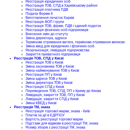
Реєстрація юридичних осіб
Реєстрація ТОВ, СПД в Харківському районі
Реєстрація платника ПДВ
Подача Форми 6
Виготовлення печаток Харків
Реєстрація ФОП I групи
Реєстрація ТОВ, фірми, ПДВ і єдиний податок
Реєстрація фізичних осіб-підприємців
Внесення змін до статуту
Зміна директора, адреси
Термінове отримання витяга, термінове отримання виписки
Зміна квед для юридичних і фізичних осіб
Реорганізація, ліквідація підприємства
Закриття приватного підприємця
Реєстрація ТОВ, СПД у Києві
Реєстрація ТОВ у Києві
Зміна засновника ТОВ у Києві
Зміна найменування ТОВ у Києві
Реєстрація ПП у Києві
Зміна адреси ТОВ у Києві
Зміна директора ТОВ у Києві
Реєстрація СПД у Києві
Переведення ТОВ, СПД, ПП з Криму до Києва
Ліквідація, закриття ТОВ, ПП у Києві
Ліквідація, закриття СПД у Києві
Зміна КВЕД у Києві
Реєстрація ТМ, знака
Реєстрація торгової марки, знака - Київ
Платіж за дії в ЄДРПОУ
Вартість реєстрації торгової марки
Підстави для відмови в реєстрації ТМ, знака
Розмір зборів з реєстрації ТМ, знака