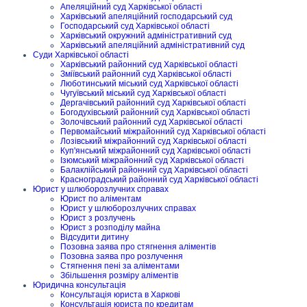
Апеляційний суд Харківської області
Харківський апеляційний господарський суд
Господарський суд Харківської області
Харківський окружний адміністративний суд
Харківський апеляційний адміністративний суд
Суди Харківської області
Харківський районний суд Харківської області
Зміївський районний суд Харківської області
Люботинський міський суд Харківської області
Чугуївський міський суд Харківської області
Дергачівський районний суд Харківської області
Богодухівський районний суд Харківської області
Золочівський районний суд Харківської області
Первомайський міжрайонний суд Харківської області
Лозівський міжрайонний суд Харківської області
Куп'янський міжрайонний суд Харківської області
Ізюмський міжрайонний суд Харківської області
Балаклійський районний суд Харківської області
Красноградський районний суд Харківської області
Юрист у шлюборозлучних справах
Юрист по аліментам
Юрист у шлюборозлучних справах
Юрист з розлучень
Юрист з розподілу майна
Відсудити дитину
Позовна заява про стягнення аліментів
Позовна заява про розлучення
Стягнення пені за аліментами
Збільшення розміру аліментів
Юридична консультація
Консультація юриста в Харкові
Консультація юриста по кредитам