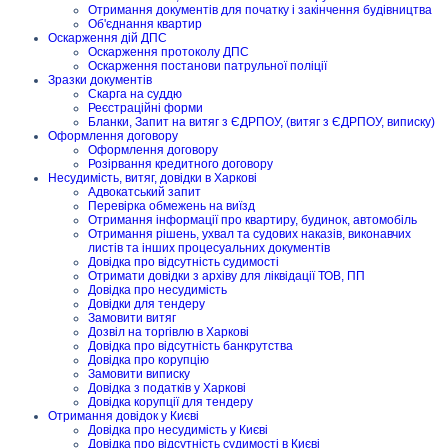
Отримання документів для початку і закінчення будівництва
Об'єднання квартир
Оскарження дій ДПС
Оскарження протоколу ДПС
Оскарження постанови патрульної поліції
Зразки документів
Скарга на суддю
Реєстраційні форми
Бланки, Запит на витяг з ЄДРПОУ, (витяг з ЄДРПОУ, виписку)
Оформлення договору
Оформлення договору
Розірвання кредитного договору
Несудимість, витяг, довідки в Харкові
Адвокатський запит
Перевірка обмежень на виїзд
Отримання інформації про квартиру, будинок, автомобіль
Отримання рішень, ухвал та судових наказів, виконавчих
листів та інших процесуальних документів
Довідка про відсутність судимості
Отримати довідки з архіву для ліквідації ТОВ, ПП
Довідка про несудимість
Довідки для тендеру
Замовити витяг
Дозвіл на торгівлю в Харкові
Довідка про відсутність банкрутства
Довідка про корупцію
Замовити виписку
Довідка з податків у Харкові
Довідка корупції для тендеру
Отримання довідок у Києві
Довідка про несудимість у Києві
Довідка про відсутність судимості в Києві