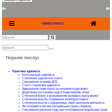
+380633744313
Перелік послуг
Практика адвоката
Консультація адвоката
Стягнення заробітної плати
Скасування штрафу ДПС
Статті і практика адвоката
Зменшення суми боргу за позовом податкової
Додаткова постанова суду в податковому спорі
Стягнення боргу з урахуванням коливань курсу валют
Стягнення коштів, отриманих необґрунтовано
Стягнення коштів з підприємця, який припинив діяльність
Як позбавити батька батьківських прав у Харкові
Скасування рішення суду про позбавлення водійських прав