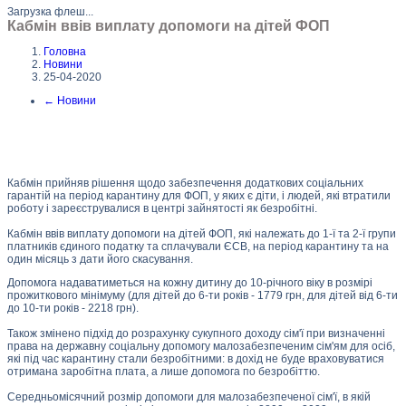
Загрузка флеш...
Кабмін ввів виплату допомоги на дітей ФОП
Головна
Новини
25-04-2020
←
Новини
Кабмін прийняв рішення щодо забезпечення додаткових соціальних
гарантій на період карантину для ФОП, у яких є діти, і людей, які втратили
роботу і зареєструвалися в центрі зайнятості як безробітні.
Кабмін ввів виплату допомоги на дітей ФОП, які належать до 1-ї та 2-ї групи
платників єдиного податку та сплачували ЄСВ, на період карантину та на
один місяць з дати його скасування.
Допомога надаватиметься на кожну дитину до 10-річного віку в розмірі
прожиткового мінімуму (для дітей до 6-ти років - 1779 грн, для дітей від 6-ти
до 10-ти років - 2218 грн).
Також змінено підхід до розрахунку сукупного доходу сім'ї при визначенні
права на державну соціальну допомогу малозабезпеченим сім'ям для осіб,
які під час карантину стали безробітними: в дохід не буде враховуватися
отримана заробітна плата, а лише допомога по безробіттю.
Середньомісячний розмір допомоги для малозабезпеченої сім'ї, в якій