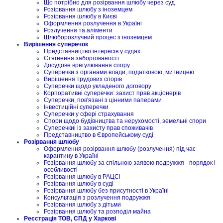
Що потрібно для розірвання шлюбу через суд
Розірвання шлюбу з іноземцем
Розірвання шлюбу в Києві
Оформлення розлучення в Україні
Розлучення та аліменти
Шлюборозлучний процес з іноземцем
Вирішення суперечок
Представництво інтересів у судах
Стягнення заборгованості
Досудове врегулювання спору
Суперечки з органами влади, податковою, митницею
Вирішення трудових спорів
Суперечки щодо укладеного договору
Корпоративні суперечки: захист прав акціонерів
Суперечки, пов'язані з цінними паперами
Інвестиційні суперечки
Суперечки у сфері страхування
Спори щодо будівництва та нерухомості, земельні спори
Суперечкиі із захисту прав споживачів
Представництво в Європейському суді
Розірвання шлюбу
Оформлення розірвання шлюбу (розлучення) під час
карантину в Україні
Розірвання шлюбу за спільною заявою подружжя - порядок і
особливості
Розірвання шлюбу в РАЦСі
Розірвання шлюбу в суді
Розірвання шлюбу без присутності в Україні
Консультація з розлучення подружжя
Розірвання шлюбу з дітьми
Розірвання шлюбу та розподіл майна
Реєстрація ТОВ, СПД у Харкові