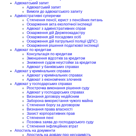
Адвокатський запит
Адвокатський запит
Вимоги до адвокатського запиту
Адміністративні суперечки
Стягнення пенсії, юрист з пенсійних питань
Оскарження акта екологічної інспекції
Адвокат з адміністративних справ
Оскарження дій Держгеокадастру
Оскарження дій посадових осіб
Оскарження дій патрульної поліції (ДПС)
Оскарження рішення податкової інспекції
Адвокат по кредитам
Консультація по кредитам
Зменшення відсотків за кредитом
Зниження судом неустойки за кредитом
Адвокат у банківських справах
Адвокат у кримінальних справах
Адвокат у кримінальних справах
Адвокат з економічних злочинів
Адвокат у господарських справах
Розстрочка виконання рішення суду
Адвокат у господарських справах
Визнання договору недійсним
Заборона використання чужого майна
Стягнення боргу за договором
Визнання права власності
Захист корпоративних прав
Стягнення пені
Позовна заява до господарського суду
Стягнення інфляційних втрат
Апостиль на документи
Апостиль на довідку про несудимість