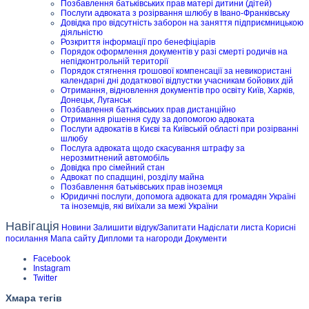
Позбавлення батьківських прав матері дитини (дітей)
Послуги адвоката з розірвання шлюбу в Івано-Франківську
Довідка про відсутність заборон на заняття підприємницькою
діяльністю
Розкриття інформації про бенефіціарів
Порядок оформлення документів у разі смерті родичів на
непідконтрольній території
Порядок стягнення грошової компенсації за невикористані
календарні дні додаткової відпустки учасникам бойових дій
Отримання, відновлення документів про освіту Київ, Харків,
Донецьк, Луганськ
Позбавлення батьківських прав дистанційно
Отримання рішення суду за допомогою адвоката
Послуги адвокатів в Києві та Київській області при розірванні
шлюбу
Послуга адвоката щодо скасування штрафу за
нерозмитнений автомобіль
Довідка про сімейний стан
Адвокат по спадщині, розділу майна
Позбавлення батьківських прав іноземця
Юридичні послуги, допомога адвоката для громадян Україні
та іноземців, які виїхали за межі України
Навігація
Новини
Залишити відгук/Запитати
Надіслати листа
Корисні
посилання
Мапа сайту
Дипломи та нагороди
Документи
Facebook
Instagram
Twitter
Хмара тегів