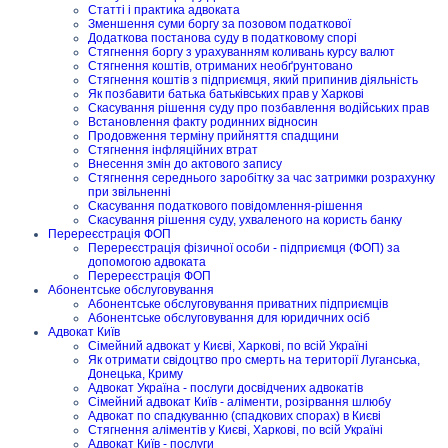
Статті і практика адвоката
Зменшення суми боргу за позовом податкової
Додаткова постанова суду в податковому спорі
Стягнення боргу з урахуванням коливань курсу валют
Стягнення коштів, отриманих необґрунтовано
Стягнення коштів з підприємця, який припинив діяльність
Як позбавити батька батьківських прав у Харкові
Скасування рішення суду про позбавлення водійських прав
Встановлення факту родинних відносин
Продовження терміну прийняття спадщини
Стягнення інфляційних втрат
Внесення змін до актового запису
Стягнення середнього заробітку за час затримки розрахунку
при звільненні
Скасування податкового повідомлення-рішення
Скасування рішення суду, ухваленого на користь банку
Перереєстрація ФОП
Перереєстрація фізичної особи - підприємця (ФОП) за
допомогою адвоката
Перереєстрація ФОП
Абонентське обслуговування
Абонентське обслуговування приватних підприємців
Абонентське обслуговування для юридичних осіб
Адвокат Київ
Сімейний адвокат у Києві, Харкові, по всій Україні
Як отримати свідоцтво про смерть на території Луганська,
Донецька, Криму
Адвокат Україна - послуги досвідчених адвокатів
Сімейний адвокат Київ - аліменти, розірвання шлюбу
Адвокат по спадкуванню (спадкових спорах) в Києві
Стягнення аліментів у Києві, Харкові, по всій Україні
Адвокат Київ - послуги