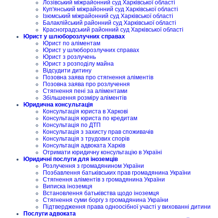
Лозівський міжрайонний суд Харківської області
Куп'янський міжрайонний суд Харківської області
Ізюмський міжрайонний суд Харківської області
Балаклійський районний суд Харківської області
Красноградський районний суд Харківської області
Юрист у шлюборозлучних справах
Юрист по аліментам
Юрист у шлюборозлучних справах
Юрист з розлучень
Юрист з розподілу майна
Відсудити дитину
Позовна заява про стягнення аліментів
Позовна заява про розлучення
Стягнення пені за аліментами
Збільшення розміру аліментів
Юридична консультація
Консультація юриста в Харкові
Консультація юриста по кредитам
Консультація по ДТП
Консультація з захисту прав споживачів
Консультація з трудових спорів
Консультація адвоката Харків
Отримати юридичну консультацію в Україні
Юридичні послуги для іноземців
Розлучення з громадянином України
Позбавлення батьківських прав громадянина України
Стягнення аліментів з громадянина України
Виписка іноземця
Встановлення батьківства щодо іноземця
Стягнення суми боргу з громадянина України
Підтвердження права одноосібної участі у вихованні дитини
Послуги адвоката