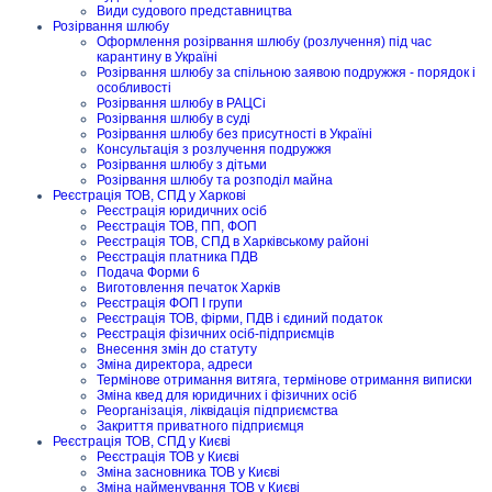
Види судового представництва
Розірвання шлюбу
Оформлення розірвання шлюбу (розлучення) під час
карантину в Україні
Розірвання шлюбу за спільною заявою подружжя - порядок і
особливості
Розірвання шлюбу в РАЦСі
Розірвання шлюбу в суді
Розірвання шлюбу без присутності в Україні
Консультація з розлучення подружжя
Розірвання шлюбу з дітьми
Розірвання шлюбу та розподіл майна
Реєстрація ТОВ, СПД у Харкові
Реєстрація юридичних осіб
Реєстрація ТОВ, ПП, ФОП
Реєстрація ТОВ, СПД в Харківському районі
Реєстрація платника ПДВ
Подача Форми 6
Виготовлення печаток Харків
Реєстрація ФОП I групи
Реєстрація ТОВ, фірми, ПДВ і єдиний податок
Реєстрація фізичних осіб-підприємців
Внесення змін до статуту
Зміна директора, адреси
Термінове отримання витяга, термінове отримання виписки
Зміна квед для юридичних і фізичних осіб
Реорганізація, ліквідація підприємства
Закриття приватного підприємця
Реєстрація ТОВ, СПД у Києві
Реєстрація ТОВ у Києві
Зміна засновника ТОВ у Києві
Зміна найменування ТОВ у Києві