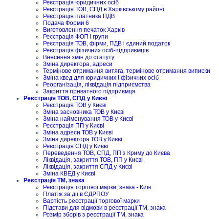
Реєстрація юридичних осіб
Реєстрація ТОВ, СПД в Харківському районі
Реєстрація платника ПДВ
Подача Форми 6
Виготовлення печаток Харків
Реєстрація ФОП I групи
Реєстрація ТОВ, фірми, ПДВ і єдиний податок
Реєстрація фізичних осіб-підприємців
Внесення змін до статуту
Зміна директора, адреси
Термінове отримання витяга, термінове отримання виписки
Зміна квед для юридичних і фізичних осіб
Реорганізація, ліквідація підприємства
Закриття приватного підприємця
Реєстрація ТОВ, СПД у Києві
Реєстрація ТОВ у Києві
Зміна засновника ТОВ у Києві
Зміна найменування ТОВ у Києві
Реєстрація ПП у Києві
Зміна адреси ТОВ у Києві
Зміна директора ТОВ у Києві
Реєстрація СПД у Києві
Переведення ТОВ, СПД, ПП з Криму до Києва
Ліквідація, закриття ТОВ, ПП у Києві
Ліквідація, закриття СПД у Києві
Зміна КВЕД у Києві
Реєстрація ТМ, знака
Реєстрація торгової марки, знака - Київ
Платіж за дії в ЄДРПОУ
Вартість реєстрації торгової марки
Підстави для відмови в реєстрації ТМ, знака
Розмір зборів з реєстрації ТМ, знака