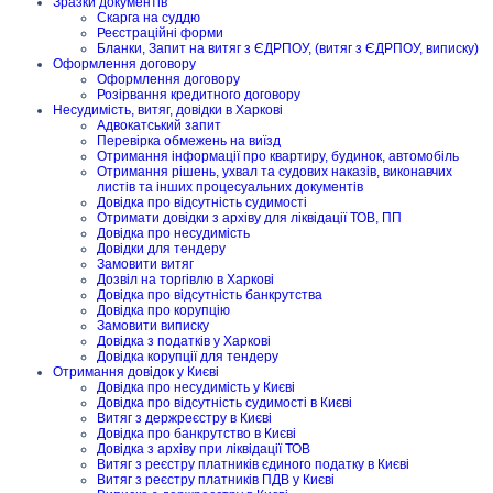
Зразки документів
Скарга на суддю
Реєстраційні форми
Бланки, Запит на витяг з ЄДРПОУ, (витяг з ЄДРПОУ, виписку)
Оформлення договору
Оформлення договору
Розірвання кредитного договору
Несудимість, витяг, довідки в Харкові
Адвокатський запит
Перевірка обмежень на виїзд
Отримання інформації про квартиру, будинок, автомобіль
Отримання рішень, ухвал та судових наказів, виконавчих
листів та інших процесуальних документів
Довідка про відсутність судимості
Отримати довідки з архіву для ліквідації ТОВ, ПП
Довідка про несудимість
Довідки для тендеру
Замовити витяг
Дозвіл на торгівлю в Харкові
Довідка про відсутність банкрутства
Довідка про корупцію
Замовити виписку
Довідка з податків у Харкові
Довідка корупції для тендеру
Отримання довідок у Києві
Довідка про несудимість у Києві
Довідка про відсутність судимості в Києві
Витяг з держреєстру в Києві
Довідка про банкрутство в Києві
Довідка з архіву при ліквідації ТОВ
Витяг з реєстру платників єдиного податку в Києві
Витяг з реєстру платників ПДВ у Києві