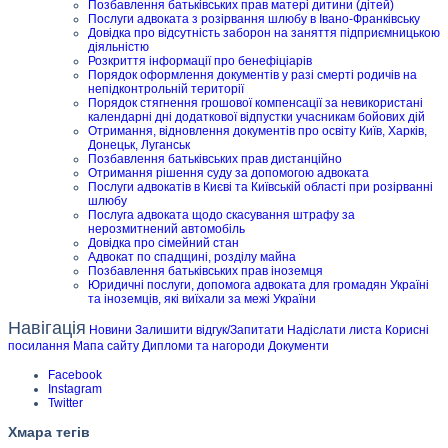
Позбавлення батьківських прав матері дитини (дітей)
Послуги адвоката з розірвання шлюбу в Івано-Франківську
Довідка про відсутність заборон на заняття підприємницькою
діяльністю
Розкриття інформації про бенефіціарів
Порядок оформлення документів у разі смерті родичів на
непідконтрольній території
Порядок стягнення грошової компенсації за невикористані
календарні дні додаткової відпустки учасникам бойових дій
Отримання, відновлення документів про освіту Київ, Харків,
Донецьк, Луганськ
Позбавлення батьківських прав дистанційно
Отримання рішення суду за допомогою адвоката
Послуги адвокатів в Києві та Київській області при розірванні
шлюбу
Послуга адвоката щодо скасування штрафу за
нерозмитнений автомобіль
Довідка про сімейний стан
Адвокат по спадщині, розділу майна
Позбавлення батьківських прав іноземця
Юридичні послуги, допомога адвоката для громадян Україні
та іноземців, які виїхали за межі України
Навігація
Новини
Залишити відгук/Запитати
Надіслати листа
Корисні
посилання
Мапа сайту
Дипломи та нагороди
Документи
Facebook
Instagram
Twitter
Хмара тегів