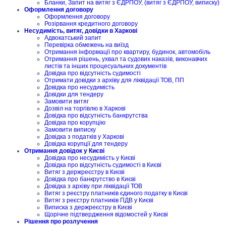
Бланки, Запит на витяг з ЄДРПОУ, (витяг з ЄДРПОУ, виписку)
Оформлення договору
Оформлення договору
Розірвання кредитного договору
Несудимість, витяг, довідки в Харкові
Адвокатський запит
Перевірка обмежень на виїзд
Отримання інформації про квартиру, будинок, автомобіль
Отримання рішень, ухвал та судових наказів, виконавчих
листів та інших процесуальних документів
Довідка про відсутність судимості
Отримати довідки з архіву для ліквідації ТОВ, ПП
Довідка про несудимість
Довідки для тендеру
Замовити витяг
Дозвіл на торгівлю в Харкові
Довідка про відсутність банкрутства
Довідка про корупцію
Замовити виписку
Довідка з податків у Харкові
Довідка корупції для тендеру
Отримання довідок у Києві
Довідка про несудимість у Києві
Довідка про відсутність судимості в Києві
Витяг з держреєстру в Києві
Довідка про банкрутство в Києві
Довідка з архіву при ліквідації ТОВ
Витяг з реєстру платників єдиного податку в Києві
Витяг з реєстру платників ПДВ у Києві
Виписка з держреєстру в Києві
Щорічне підтвердження відомостей у Києві
Рішення про розлучення