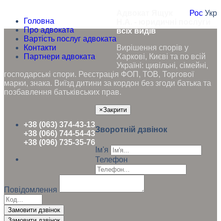
Адвокат Ящук
Рос
Укр
Головна
Н.А. - юридичні послуги
Про адвоката
всіх видів
Вартість послуг адвоката
Контакти
Вирішення спорів у
Партнери адвоката
Харкові, Києві та по всій
Україні: цивільні, сімейні,
господарські спори. Реєстрація ФОП, ТОВ, Торгової
марки, знака. Виїзд дитини за кордон без згоди батька та
позбавлення батьківських прав.
×
Закрити
+38 (063) 374-43-13
Зворотній дзвінок
+38 (066) 744-54-43
+38 (096) 735-35-76
Ім'я
Телефон
Повідомлення
Замовити дзвінок