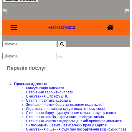
+380633744313
Перелік послуг
Практика адвоката
Консультація адвоката
Стягнення заробітної плати
Скасування штрафу ДПС
Статті і практика адвоката
Зменшення суми боргу за позовом податкової
Додаткова постанова суду в податковому спорі
Стягнення боргу з урахуванням коливань курсу валют
Стягнення коштів, отриманих необґрунтовано
Стягнення коштів з підприємця, який припинив діяльність
Як позбавити батька батьківських прав у Харкові
Скасування рішення суду про позбавлення водійських прав