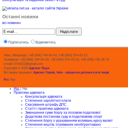
Консультація та надійний захист в суд
і
Останні новини
всі новини»
Підписатись
Відмовитись
Viber, WhatsApp: +38 (066) 744-54-43, +38 (063) 374-43-13
Телефони: +38 (066) 744-54-43, +38 (063) 374-43-13, +38 (096) 735-35-76
e-mail: 3744313@gmail.com
Copyright © 2025
Адвокат Ящук
Всі права захищені.
Адвокат Харків, Київ - юридична допомога всіх видів
Рус
Укр
Рос
| Укр
Практика адвоката
Консультація адвоката
Стягнення заробітної плати
Скасування штрафу ДПС
Статті і практика адвоката
Зменшення суми боргу за позовом податкової
Додаткова постанова суду в податковому спорі
Стягнення боргу з урахуванням коливань курсу валют
Стягнення коштів, отриманих необґрунтовано