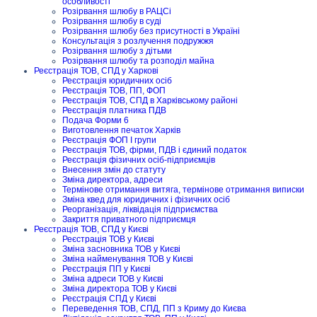
особливості
Розірвання шлюбу в РАЦСі
Розірвання шлюбу в суді
Розірвання шлюбу без присутності в Україні
Консультація з розлучення подружжя
Розірвання шлюбу з дітьми
Розірвання шлюбу та розподіл майна
Реєстрація ТОВ, СПД у Харкові
Реєстрація юридичних осіб
Реєстрація ТОВ, ПП, ФОП
Реєстрація ТОВ, СПД в Харківському районі
Реєстрація платника ПДВ
Подача Форми 6
Виготовлення печаток Харків
Реєстрація ФОП I групи
Реєстрація ТОВ, фірми, ПДВ і єдиний податок
Реєстрація фізичних осіб-підприємців
Внесення змін до статуту
Зміна директора, адреси
Термінове отримання витяга, термінове отримання виписки
Зміна квед для юридичних і фізичних осіб
Реорганізація, ліквідація підприємства
Закриття приватного підприємця
Реєстрація ТОВ, СПД у Києві
Реєстрація ТОВ у Києві
Зміна засновника ТОВ у Києві
Зміна найменування ТОВ у Києві
Реєстрація ПП у Києві
Зміна адреси ТОВ у Києві
Зміна директора ТОВ у Києві
Реєстрація СПД у Києві
Переведення ТОВ, СПД, ПП з Криму до Києва