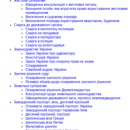
Житлові суперечки
Юридична консультація з житлових питань
Визнання особи, яка втратила право користування житловим
приміщенням
Виселення в судовому порядку
Визначення порядку користування квартирою, будинком
Скарга до державного органу
Скарга в екологічну інспекцію
Скарга на продавця
Скарга в прокуратуру
Скарга в поліцію
Скарга на роботодавця
Законодавство України
Закон України про адвокатуру
Конституція України
Закон України про охорону прав на знаки
Спадкування
Сімейний кодекс України
Заочне рішення суду
Оскарження заочного рішення
Розміри зборів щодо оскарження заочного рішення
Земельні суперечки
Оскарження рішення Держгеокадастру
Консультації щодо земельного законодавства
Оформлення державного акта, проекту землевідведення
Закордонний паспорт, віза, дитячий проїзний
Отримати закордонний паспорт Україна
Закордонний паспорт терміново Київ
Дитячий проїзний, паспорт
Шенгенська віза Греція
Шенгенська віза Литва
Мультивіза шенген