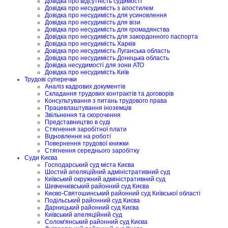
Довідка про відсутність судимості
Довідка про несудимість з апостилем
Довідка про несудимість для усиновлення
Довідка про несудимість для візи
Довідка про несудимість для громадянства
Довідка про несудимість для закордонного паспорта
Довідка про несудимість Харків
Довідка про несудимість Луганська область
Довідка про несудимість Донецька область
Довідка несудимості для зони АТО
Довідка про несудимість Київ
Трудові суперечки
Аналіз кадрових документів
Складання трудових контрактів та договорів
Консультування з питань трудового права
Працевлаштування іноземців
Звільнення та скорочення
Представництво в суді
Стягнення заробітної плати
Відновлення на роботі
Повернення трудової книжки
Стягнення середнього заробітку
Суди Києва
Господарський суд міста Києва
Шостий апеляційний адміністративний суд
Київський окружний адміністративний суд
Шевченківський районний суд Києва
Києво-Святошинський районний суд Київської області
Подільський районний суд Києва
Дарницький районний суд Києва
Київський апеляційний суд
Солом'янський районний суд Києва