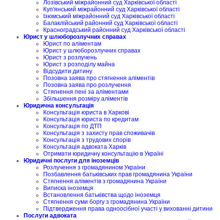
Лозівський міжрайонний суд Харківської області
Куп'янський міжрайонний суд Харківської області
Ізюмський міжрайонний суд Харківської області
Балаклійський районний суд Харківської області
Красноградський районний суд Харківської області
Юрист у шлюборозлучних справах
Юрист по аліментам
Юрист у шлюборозлучних справах
Юрист з розлучень
Юрист з розподілу майна
Відсудити дитину
Позовна заява про стягнення аліментів
Позовна заява про розлучення
Стягнення пені за аліментами
Збільшення розміру аліментів
Юридична консультація
Консультація юриста в Харкові
Консультація юриста по кредитам
Консультація по ДТП
Консультація з захисту прав споживачів
Консультація з трудових спорів
Консультація адвоката Харків
Отримати юридичну консультацію в Україні
Юридичні послуги для іноземців
Розлучення з громадянином України
Позбавлення батьківських прав громадянина України
Стягнення аліментів з громадянина України
Виписка іноземця
Встановлення батьківства щодо іноземця
Стягнення суми боргу з громадянина України
Підтвердження права одноосібної участі у вихованні дитини
Послуги адвоката