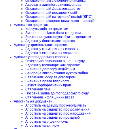
Оскарження акта екологічної інспекції
Адвокат з адміністративних справ
Оскарження дій Держгеокадастру
Оскарження дій посадових осіб
Оскарження дій патрульної поліції (ДПС)
Оскарження рішення податкової інспекції
Адвокат по кредитам
Консультація по кредитам
Зменшення відсотків за кредитом
Зниження судом неустойки за кредитом
Адвокат у банківських справах
Адвокат у кримінальних справах
Адвокат у кримінальних справах
Адвокат з економічних злочинів
Адвокат у господарських справах
Розстрочка виконання рішення суду
Адвокат у господарських справах
Визнання договору недійсним
Заборона використання чужого майна
Стягнення боргу за договором
Визнання права власності
Захист корпоративних прав
Стягнення пені
Позовна заява до господарського суду
Стягнення інфляційних втрат
Апостиль на документи
Апостиль на довідку про несудимість
Апостиль на свідоцтво про розлучення
Апостиль на свідоцтво про народження
Апостиль на свідоцтво про шлюб
Апостиль на рішення суду
Апостиль на диплом