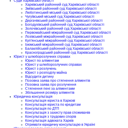
Суди Харківської області
Харківський районний суд Харківської області
Зміївський районний суд Харківської області
Люботинський міський суд Харківської області
Чугуївський міський суд Харківської області
Дергачівський районний суд Харківської області
Богодухівський районний суд Харківської області
Золочівський районний суд Харківської області
Первомайський міжрайонний суд Харківської області
Лозівський міжрайонний суд Харківської області
Куп'янський міжрайонний суд Харківської області
Ізюмський міжрайонний суд Харківської області
Балаклійський районний суд Харківської області
Красноградський районний суд Харківської області
Юрист у шлюборозлучних справах
Юрист по аліментам
Юрист у шлюборозлучних справах
Юрист з розлучень
Юрист з розподілу майна
Відсудити дитину
Позовна заява про стягнення аліментів
Позовна заява про розлучення
Стягнення пені за аліментами
Збільшення розміру аліментів
Юридична консультація
Консультація юриста в Харкові
Консультація юриста по кредитам
Консультація по ДТП
Консультація з захисту прав споживачів
Консультація з трудових спорів
Консультація адвоката Харків
Отримати юридичну консультацію в Україні