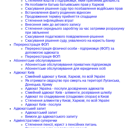
Стягнення коштів з підприємця, який припинив діяльність
Як позбавити батька батьківських прав у Харкові
Скасування рішення суду про позбавлення водійських прав
Встановлення факту родинних відносин
Продовження терміну прийняття спадщини
Стягнення інфляційних втрат
Внесення змін до актового запису
Стягнення середнього заробітку за час затримки розрахунку
при звільненні
Скасування податкового повідомлення-рішення
Скасування рішення суду, ухваленого на користь банку
Перереєстрація ФОП
Перереєстрація фізичної особи - підприємця (ФОП) за
допомогою адвоката
Перереєстрація ФОП
Абонентське обслуговування
Абонентське обслуговування приватних підприємців
Абонентське обслуговування для юридичних осіб
Адвокат Київ
Сімейний адвокат у Києві, Харкові, по всій Україні
Як отримати свідоцтво про смерть на території Луганська,
Донецька, Криму
Адвокат Україна - послуги досвідчених адвокатів
Сімейний адвокат Київ - аліменти, розірвання шлюбу
Адвокат по спадкуванню (спадкових спорах) в Києві
Стягнення аліментів у Києві, Харкові, по всій Україні
Адвокат Київ - послуги
Адвокатський запит
Адвокатський запит
Вимоги до адвокатського запиту
Адміністративні суперечки
Стягнення пенсії, юрист з пенсійних питань