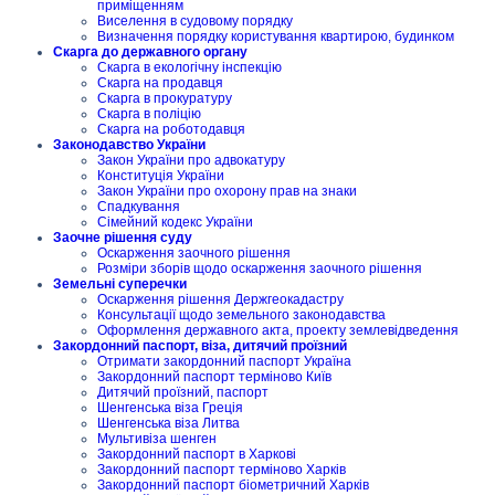
приміщенням
Виселення в судовому порядку
Визначення порядку користування квартирою, будинком
Скарга до державного органу
Скарга в екологічну інспекцію
Скарга на продавця
Скарга в прокуратуру
Скарга в поліцію
Скарга на роботодавця
Законодавство України
Закон України про адвокатуру
Конституція України
Закон України про охорону прав на знаки
Спадкування
Сімейний кодекс України
Заочне рішення суду
Оскарження заочного рішення
Розміри зборів щодо оскарження заочного рішення
Земельні суперечки
Оскарження рішення Держгеокадастру
Консультації щодо земельного законодавства
Оформлення державного акта, проекту землевідведення
Закордонний паспорт, віза, дитячий проїзний
Отримати закордонний паспорт Україна
Закордонний паспорт терміново Київ
Дитячий проїзний, паспорт
Шенгенська віза Греція
Шенгенська віза Литва
Мультивіза шенген
Закордонний паспорт в Харкові
Закордонний паспорт терміново Харків
Закордонний паспорт біометричний Харків