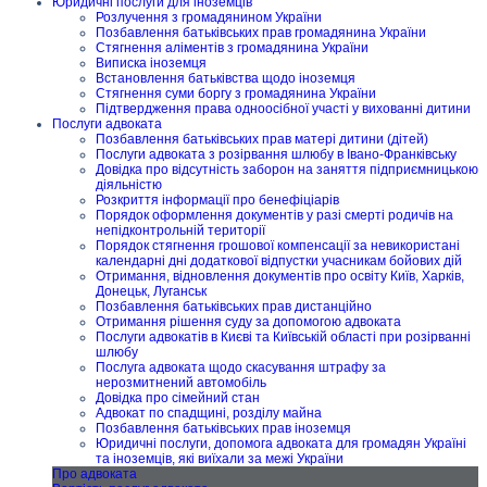
Юридичні послуги для іноземців
Розлучення з громадянином України
Позбавлення батьківських прав громадянина України
Стягнення аліментів з громадянина України
Виписка іноземця
Встановлення батьківства щодо іноземця
Стягнення суми боргу з громадянина України
Підтвердження права одноосібної участі у вихованні дитини
Послуги адвоката
Позбавлення батьківських прав матері дитини (дітей)
Послуги адвоката з розірвання шлюбу в Івано-Франківську
Довідка про відсутність заборон на заняття підприємницькою
діяльністю
Розкриття інформації про бенефіціарів
Порядок оформлення документів у разі смерті родичів на
непідконтрольній території
Порядок стягнення грошової компенсації за невикористані
календарні дні додаткової відпустки учасникам бойових дій
Отримання, відновлення документів про освіту Київ, Харків,
Донецьк, Луганськ
Позбавлення батьківських прав дистанційно
Отримання рішення суду за допомогою адвоката
Послуги адвокатів в Києві та Київській області при розірванні
шлюбу
Послуга адвоката щодо скасування штрафу за
нерозмитнений автомобіль
Довідка про сімейний стан
Адвокат по спадщині, розділу майна
Позбавлення батьківських прав іноземця
Юридичні послуги, допомога адвоката для громадян Україні
та іноземців, які виїхали за межі України
Про адвоката