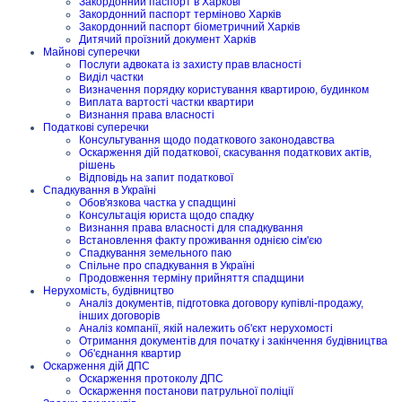
Закордонний паспорт в Харкові
Закордонний паспорт терміново Харків
Закордонний паспорт біометричний Харків
Дитячий проїзний документ Харків
Майнові суперечки
Послуги адвоката із захисту прав власності
Виділ частки
Визначення порядку користування квартирою, будинком
Виплата вартості частки квартири
Визнання права власності
Податкові суперечки
Консультування щодо податкового законодавства
Оскарження дій податкової, скасування податкових актів,
рішень
Відповідь на запит податкової
Спадкування в Україні
Обов'язкова частка у спадщині
Консультація юриста щодо спадку
Визнання права власності для спадкування
Встановлення факту проживання однією сім'єю
Спадкування земельного паю
Спільне про спадкування в Україні
Продовження терміну прийняття спадщини
Нерухомість, будівництво
Аналіз документів, підготовка договору купівлі-продажу,
інших договорів
Аналіз компанії, якій належить об'єкт нерухомості
Отримання документів для початку і закінчення будівництва
Об'єднання квартир
Оскарження дій ДПС
Оскарження протоколу ДПС
Оскарження постанови патрульної поліції