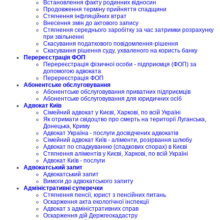
Встановлення факту родинних відносин
Продовження терміну прийняття спадщини
Стягнення інфляційних втрат
Внесення змін до актового запису
Стягнення середнього заробітку за час затримки розрахунку
при звільненні
Скасування податкового повідомлення-рішення
Скасування рішення суду, ухваленого на користь банку
Перереєстрація ФОП
Перереєстрація фізичної особи - підприємця (ФОП) за
допомогою адвоката
Перереєстрація ФОП
Абонентське обслуговування
Абонентське обслуговування приватних підприємців
Абонентське обслуговування для юридичних осіб
Адвокат Київ
Сімейний адвокат у Києві, Харкові, по всій Україні
Як отримати свідоцтво про смерть на території Луганська,
Донецька, Криму
Адвокат Україна - послуги досвідчених адвокатів
Сімейний адвокат Київ - аліменти, розірвання шлюбу
Адвокат по спадкуванню (спадкових спорах) в Києві
Стягнення аліментів у Києві, Харкові, по всій Україні
Адвокат Київ - послуги
Адвокатський запит
Адвокатський запит
Вимоги до адвокатського запиту
Адміністративні суперечки
Стягнення пенсії, юрист з пенсійних питань
Оскарження акта екологічної інспекції
Адвокат з адміністративних справ
Оскарження дій Держгеокадастру