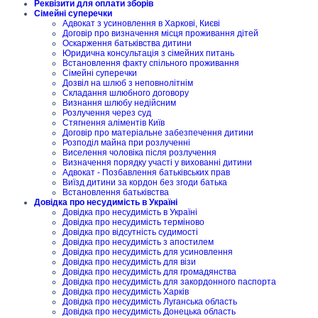
Реквізити для оплати зборів
Сімейні суперечки
Адвокат з усиновлення в Харкові, Києві
Договір про визначення місця проживання дітей
Оскарження батьківства дитини
Юридична консультація з сімейних питань
Встановлення факту спільного проживання
Сімейні суперечки
Дозвіл на шлюб з неповнолітнім
Складання шлюбного договору
Визнання шлюбу недійсним
Розлучення через суд
Стягнення аліментів Київ
Договір про матеріальне забезпечення дитини
Розподіл майна при розлученні
Виселення чоловіка після розлучення
Визначення порядку участі у вихованні дитини
Адвокат - Позбавлення батьківських прав
Виїзд дитини за кордон без згоди батька
Встановлення батьківства
Довідка про несудимість в Україні
Довідка про несудимість в Україні
Довідка про несудимість терміново
Довідка про відсутність судимості
Довідка про несудимість з апостилем
Довідка про несудимість для усиновлення
Довідка про несудимість для візи
Довідка про несудимість для громадянства
Довідка про несудимість для закордонного паспорта
Довідка про несудимість Харків
Довідка про несудимість Луганська область
Довідка про несудимість Донецька область