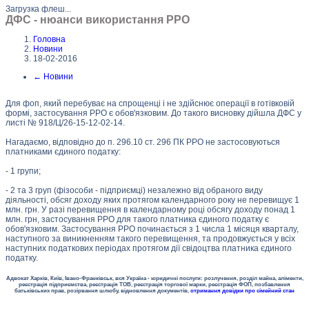
Загрузка флеш...
ДФС - нюанси використання РРО
Головна
Новини
18-02-2016
←
Новини
Для фоп, який перебуває на спрощенці і не здійснює операції в готівковій
формі, застосування РРО є обов'язковим. До такого висновку дійшла ДФС у
листі № 918/Ц/26-15-12-02-14.
Нагадаємо, відповідно до п. 296.10 ст. 296 ПК РРО не застосовуються
платниками єдиного податку:
- 1 групи;
- 2 та 3 груп (фізособи - підприємці) незалежно від обраного виду
діяльності, обсяг доходу яких протягом календарного року не перевищує 1
млн. грн. У разі перевищення в календарному році обсягу доходу понад 1
млн. грн, застосування РРО для такого платника єдиного податку є
обов'язковим. Застосування РРО починається з 1 числа 1 місяця кварталу,
наступного за виникненням такого перевищення, та продовжується у всіх
наступних податкових періодах протягом дії свідоцтва платника єдиного
податку.
Адвокат Харків, Київ, Івано-Франківськ, вся Україна - юридичні послуги: розлучення, розділ майна, аліменти,
реєстрація підприємства, реєстрація ТОВ, реєстрація торгової марки, реєстрація ФОП, позбавлення
батьківських прав, розірвання шлюбу, відновлення документів,
отримання довідки про сімейний стан