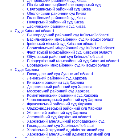
Дніпровський районний суд Києва
Північний апеляційний господарський суд
Святошинський районний суд Києва
Оболонський районний суд Києва
Голосіївський районний суд Києва
Печерський районний суд Києва
Деснянський районний суд Києва
Суди Київської області
Вишгородський районний суд Київської області
Васильківський міжрайонний суд Київської області
Ірпінський міський суд Київської області
Бориспільський міжрайонний суд Київської області
Фастівський міськрайонний суд Київської області
Обухівський районний суд Київської області
Білоцерківський міськрайонний суд Київської області
Броварський міжрайонний суд Київської області
Суди Харкова
Господарський суд Луганської області
Ленінський районний суд Харкова
Київський районний суд Харкова
Дзержинський районний суд Харкова
Московський районний суд Харкова
Комінтернівський районний суд Харкова
Червонозаводський районний суд Харкова
Фрунзенський районний суд Харкова
Орджонікідзевський районний суд Харкова
Жовтневий районний суд Харкова
Апеляційний суд Харківської області
Харківський апеляційний господарський суд
Господарський суд Харківської області
Харківський окружний адміністративний суд
Харківський апеляційний адміністративний суд