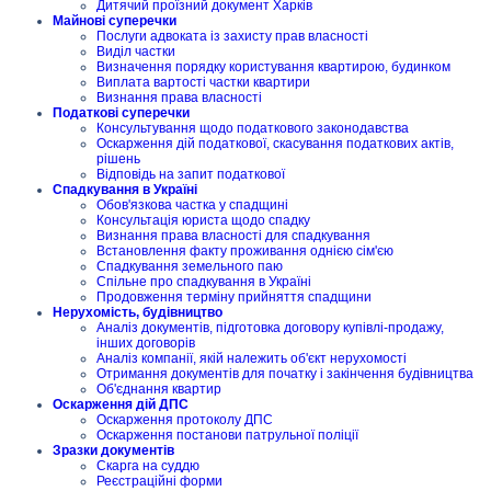
Дитячий проїзний документ Харків
Майнові суперечки
Послуги адвоката із захисту прав власності
Виділ частки
Визначення порядку користування квартирою, будинком
Виплата вартості частки квартири
Визнання права власності
Податкові суперечки
Консультування щодо податкового законодавства
Оскарження дій податкової, скасування податкових актів,
рішень
Відповідь на запит податкової
Спадкування в Україні
Обов'язкова частка у спадщині
Консультація юриста щодо спадку
Визнання права власності для спадкування
Встановлення факту проживання однією сім'єю
Спадкування земельного паю
Спільне про спадкування в Україні
Продовження терміну прийняття спадщини
Нерухомість, будівництво
Аналіз документів, підготовка договору купівлі-продажу,
інших договорів
Аналіз компанії, якій належить об'єкт нерухомості
Отримання документів для початку і закінчення будівництва
Об'єднання квартир
Оскарження дій ДПС
Оскарження протоколу ДПС
Оскарження постанови патрульної поліції
Зразки документів
Скарга на суддю
Реєстраційні форми