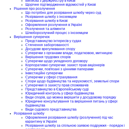
Виписка з держреєстру в Києві
Щорічне підтвердження відомостей у Києві
Рішення про розлучення
Що потрібно для розірвання шлюбу через суд
Розірвання шлюбу з іноземцем
Розірвання шлюбу в Києві
Оформлення розлучення в Україні
Розлучення та аліменти
Шлюборозлучний процес з іноземцем
Вирішення суперечок
Представництво інтересів у судах
Стягнення заборгованості
Досудове врегулювання спору
Суперечки з органами влади, податковою, митницею
Вирішення трудових спорів
Суперечки щодо укладеного договору
Корпоративні суперечки: захист прав акціонерів
Суперечки, пов'язані з цінними паперами
Інвестиційні суперечки
Суперечки у сфері страхування
Спори щодо будівництва та нерухомості, земельні спори
Суперечкиі із захисту прав споживачів
Представництво в Європейському суді
Юридичний контроль у сфері будівництва
Види спорів, що можна вирішити у досудовому порядку
Юридичне консультування та вирішення питань у сфері
будівництва
Види судового представництва
Розірвання шлюбу
Оформлення розірвання шлюбу (розлучення) під час
карантину в Україні
Розірвання шлюбу за спільною заявою подружжя - порядок і