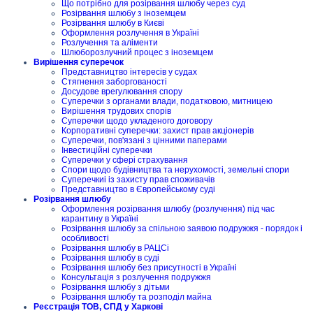
Що потрібно для розірвання шлюбу через суд
Розірвання шлюбу з іноземцем
Розірвання шлюбу в Києві
Оформлення розлучення в Україні
Розлучення та аліменти
Шлюборозлучний процес з іноземцем
Вирішення суперечок
Представництво інтересів у судах
Стягнення заборгованості
Досудове врегулювання спору
Суперечки з органами влади, податковою, митницею
Вирішення трудових спорів
Суперечки щодо укладеного договору
Корпоративні суперечки: захист прав акціонерів
Суперечки, пов'язані з цінними паперами
Інвестиційні суперечки
Суперечки у сфері страхування
Спори щодо будівництва та нерухомості, земельні спори
Суперечкиі із захисту прав споживачів
Представництво в Європейському суді
Розірвання шлюбу
Оформлення розірвання шлюбу (розлучення) під час
карантину в Україні
Розірвання шлюбу за спільною заявою подружжя - порядок і
особливості
Розірвання шлюбу в РАЦСі
Розірвання шлюбу в суді
Розірвання шлюбу без присутності в Україні
Консультація з розлучення подружжя
Розірвання шлюбу з дітьми
Розірвання шлюбу та розподіл майна
Реєстрація ТОВ, СПД у Харкові