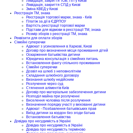
Ліквідація, закриття ТОВ, ПП у Києві
Ліквідація, закриття СПД у Києві
Зміна КВЕД у Києві
Реєстрація ТМ, знака
Реєстрація торгової марки, знака - Київ
Платіж за дії в ЄДРПОУ
Вартість реєстрації торгової марки
Підстави для відмови в реєстрації ТМ, знака
Розмір зборів з реєстрації ТМ, знака
Реквізити для оплати зборів
Сімейні суперечки
Адвокат з усиновлення в Харкові, Києві
Договір про визначення місця проживання дітей
Оскарження батьківства дитини
Юридична консультація з сімейних питань
Встановлення факту спільного проживання
Сімейні суперечки
Дозвіл на шлюб з неповнолітнім
Складання шлюбного договору
Визнання шлюбу недійсним
Розлучення через суд
Стягнення аліментів Київ
Договір про матеріальне забезпечення дитини
Розподіл майна при розлученні
Виселення чоловіка після розлучення
Визначення порядку участі у вихованні дитини
Адвокат - Позбавлення батьківських прав
Виїзд дитини за кордон без згоди батька
Встановлення батьківства
Довідка про несудимість в Україні
Довідка про несудимість в Україні
Довідка про несудимість терміново