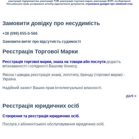
реєстрація підприємства, реєстрація ТОВ, реєстрація торгової марки, реєстрація ФОП, позбавлення
батьківських прав, розірвання шлюбу, відновлення документів,
отримання довідки про сімейний стан
Замовити довідку про несудимість
+38 (099) 655-0-566
Замовити витяг про відсутність судимості
Реєстрація Торгової Марки
Реєстрація торгової марки, знака на товари або послуги
додасть
впізнаваності і солідності Вашому бізнесу.
Якісна і швидка реєстрація знака, логотипу, бренду (торгової марки) -
Україна
Надійний захист Ваших прав інтелектуальної власності.
далі »
Реєстрація юридичних осіб
Створення та реєстрація юридичних осіб
.
Послуга з абонентського обслуговування юридичних осіб.