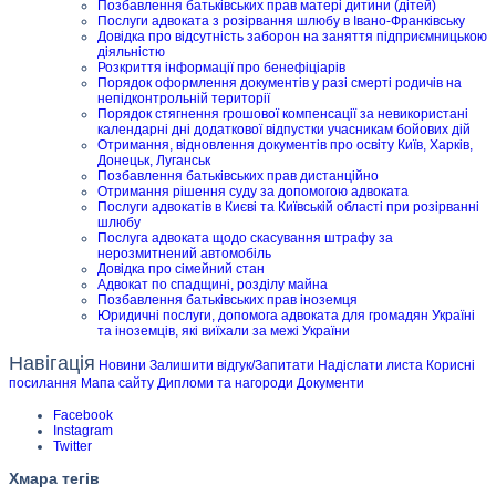
Позбавлення батьківських прав матері дитини (дітей)
Послуги адвоката з розірвання шлюбу в Івано-Франківську
Довідка про відсутність заборон на заняття підприємницькою
діяльністю
Розкриття інформації про бенефіціарів
Порядок оформлення документів у разі смерті родичів на
непідконтрольній території
Порядок стягнення грошової компенсації за невикористані
календарні дні додаткової відпустки учасникам бойових дій
Отримання, відновлення документів про освіту Київ, Харків,
Донецьк, Луганськ
Позбавлення батьківських прав дистанційно
Отримання рішення суду за допомогою адвоката
Послуги адвокатів в Києві та Київській області при розірванні
шлюбу
Послуга адвоката щодо скасування штрафу за
нерозмитнений автомобіль
Довідка про сімейний стан
Адвокат по спадщині, розділу майна
Позбавлення батьківських прав іноземця
Юридичні послуги, допомога адвоката для громадян Україні
та іноземців, які виїхали за межі України
Навігація
Новини
Залишити відгук/Запитати
Надіслати листа
Корисні
посилання
Мапа сайту
Дипломи та нагороди
Документи
Facebook
Instagram
Twitter
Хмара тегів