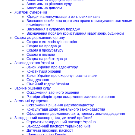
Апостиль на рішення суду
Апостиль на диплом
Житлові суперечки
Юридична консультація з житлових питань
Визнання особи, яка втратила право користування житловим
приміщенням
Виселення в судовому порядку
Визначення порядку користування квартирою, будинком
Скарга до державного органу
Скарга в екологічну інспекцію
Скарга на продавця
Скарга в прокуратуру
Скарга в поліцію
Скарга на роботодавця
Законодавство України
Закон України про адвокатуру
Конституція України
Закон України про охорону прав на знаки
Спадкування
Сімейний кодекс України
Заочне рішення суду
Оскарження заочного рішення
Розміри зборів щодо оскарження заочного рішення
Земельні суперечки
Оскарження рішення Держгеокадастру
Консультації щодо земельного законодавства
Оформлення державного акта, проекту землевідведення
Закордонний паспорт, віза, дитячий проїзний
Отримати закордонний паспорт Україна
Закордонний паспорт терміново Київ
Дитячий проїзний, паспорт
Шенгенська віза Греція