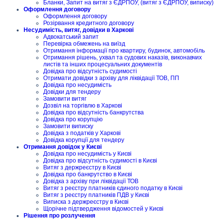
Бланки, Запит на витяг з ЄДРПОУ, (витяг з ЄДРПОУ, виписку)
Оформлення договору
Оформлення договору
Розірвання кредитного договору
Несудимість, витяг, довідки в Харкові
Адвокатський запит
Перевірка обмежень на виїзд
Отримання інформації про квартиру, будинок, автомобіль
Отримання рішень, ухвал та судових наказів, виконавчих
листів та інших процесуальних документів
Довідка про відсутність судимості
Отримати довідки з архіву для ліквідації ТОВ, ПП
Довідка про несудимість
Довідки для тендеру
Замовити витяг
Дозвіл на торгівлю в Харкові
Довідка про відсутність банкрутства
Довідка про корупцію
Замовити виписку
Довідка з податків у Харкові
Довідка корупції для тендеру
Отримання довідок у Києві
Довідка про несудимість у Києві
Довідка про відсутність судимості в Києві
Витяг з держреєстру в Києві
Довідка про банкрутство в Києві
Довідка з архіву при ліквідації ТОВ
Витяг з реєстру платників єдиного податку в Києві
Витяг з реєстру платників ПДВ у Києві
Виписка з держреєстру в Києві
Щорічне підтвердження відомостей у Києві
Рішення про розлучення