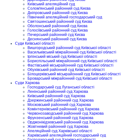
Київський апеляційний суд
Солом'янський районний суд Києва
Дніпровський районний суд Києва
Північний апеляційний господарський суд
Святошинський районний суд Києва
Оболонський районний суд Києва
Голосіївський районний суд Києва
Печерський районний суд Києва
Деснянський районний суд Києва
Суди Київської області
Вишгородський районний суд Київської області
Васильківський міжрайонний суд Київської області
Ірпінський міський суд Київської області
Бориспільський міжрайонний суд Київської області
Фастівський міськрайонний суд Київської області
Обухівський районний суд Київської області
Білоцерківський міськрайонний суд Київської області
Броварський міжрайонний суд Київської області
Суди Харкова
Господарський суд Луганської області
Ленінський районний суд Харкова
Київський районний суд Харкова
Дзержинський районний суд Харкова
Московський районний суд Харкова
Комінтернівський районний суд Харкова
Червонозаводський районний суд Харкова
Фрунзенський районний суд Харкова
Орджонікідзевський районний суд Харкова
Жовтневий районний суд Харкова
Апеляційний суд Харківської області
Харківський апеляційний господарський суд
Господарський суд Харківської області