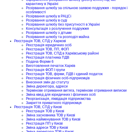
карантину в Україні
Розірвання шлюбу за спільною заявою подружжя - порядок і
особливості
Розірвання шлюбу в РАЦСі
Розірвання шлюбу в суді
Розірвання шлюбу без присутності в Україні
Консультація з розлучення подружжя
Розірвання шлюбу з дітьми
Розірвання шлюбу та розподіл майна
Реєстрація ТОВ, СПД у Харкові
Реєстрація юридичних осіб
Реєстрація ТОВ, ПП, ФОП
Реєстрація ТОВ, СПД в Харківському районі
Реєстрація платника ПДВ
Подача Форми 6
Виготовлення печаток Харків
Реєстрація ФОП I групи
Реєстрація ТОВ, фірми, ПДВ і єдиний податок
Реєстрація фізичних осіб-підприємців
Внесення змін до статуту
Зміна директора, адреси
Термінове отримання витяга, термінове отримання виписки
Зміна квед для юридичних і фізичних осіб
Реорганізація, ліквідація підприємства
Закриття приватного підприємця
Реєстрація ТОВ, СПД у Києві
Реєстрація ТОВ у Києві
Зміна засновника ТОВ у Києві
Зміна найменування ТОВ у Києві
Реєстрація ПП у Києві
Зміна адреси ТОВ у Києві
Зміна директора ТОВ у Києві