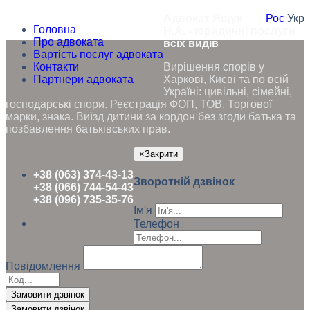
Адвокат Ящук
Рос
Укр
Головна
Н.А. - юридичні послуги
Про адвоката
всіх видів
Вартість послуг адвоката
Контакти
Вирішення спорів у
Партнери адвоката
Харкові, Києві та по всій
Україні: цивільні, сімейні,
господарські спори. Реєстрація ФОП, ТОВ, Торгової
марки, знака. Виїзд дитини за кордон без згоди батька та
позбавлення батьківських прав.
×
Закрити
+38 (063) 374-43-13
Зворотній дзвінок
+38 (066) 744-54-43
+38 (096) 735-35-76
Ім'я
Телефон
Повідомлення
Замовити дзвінок