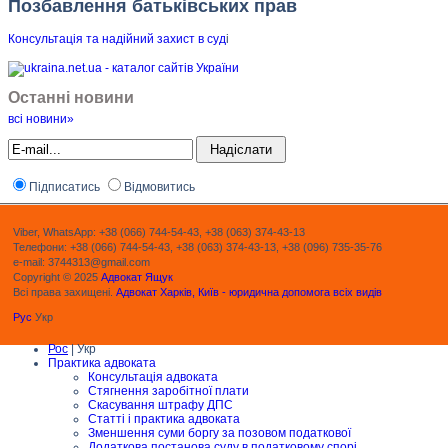
Позбавлення батьківських прав
Консультація та надійний захист в суд
і
Останні новини
всі новини»
Підписатись
Відмовитись
Viber, WhatsApp: +38 (066) 744-54-43, +38 (063) 374-43-13
Телефони: +38 (066) 744-54-43, +38 (063) 374-43-13, +38 (096) 735-35-76
e-mail: 3744313@gmail.com
Copyright © 2025
Адвокат Ящук
Всі права захищені.
Адвокат Харків, Київ - юридична допомога всіх видів
Рус
Укр
Рос
| Укр
Практика адвоката
Консультація адвоката
Стягнення заробітної плати
Скасування штрафу ДПС
Статті і практика адвоката
Зменшення суми боргу за позовом податкової
Додаткова постанова суду в податковому спорі