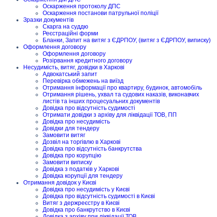
Оскарження протоколу ДПС
Оскарження постанови патрульної поліції
Зразки документів
Скарга на суддю
Реєстраційні форми
Бланки, Запит на витяг з ЄДРПОУ, (витяг з ЄДРПОУ, виписку)
Оформлення договору
Оформлення договору
Розірвання кредитного договору
Несудимість, витяг, довідки в Харкові
Адвокатський запит
Перевірка обмежень на виїзд
Отримання інформації про квартиру, будинок, автомобіль
Отримання рішень, ухвал та судових наказів, виконавчих
листів та інших процесуальних документів
Довідка про відсутність судимості
Отримати довідки з архіву для ліквідації ТОВ, ПП
Довідка про несудимість
Довідки для тендеру
Замовити витяг
Дозвіл на торгівлю в Харкові
Довідка про відсутність банкрутства
Довідка про корупцію
Замовити виписку
Довідка з податків у Харкові
Довідка корупції для тендеру
Отримання довідок у Києві
Довідка про несудимість у Києві
Довідка про відсутність судимості в Києві
Витяг з держреєстру в Києві
Довідка про банкрутство в Києві
Довідка з архіву при ліквідації ТОВ