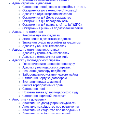
Адміністративні суперечки
Стягнення пенсії, юрист з пенсійних питань
Оскарження акта екологічної інспекції
Адвокат з адміністративних справ
Оскарження дій Держгеокадастру
Оскарження дій посадових осіб
Оскарження дій патрульної поліції (ДПС)
Оскарження рішення податкової інспекції
Адвокат по кредитам
Консультація по кредитам
Зменшення відсотків за кредитом
Зниження судом неустойки за кредитом
Адвокат у банківських справах
Адвокат у кримінальних справах
Адвокат у кримінальних справах
Адвокат з економічних злочинів
Адвокат у господарських справах
Розстрочка виконання рішення суду
Адвокат у господарських справах
Визнання договору недійсним
Заборона використання чужого майна
Стягнення боргу за договором
Визнання права власності
Захист корпоративних прав
Стягнення пені
Позовна заява до господарського суду
Стягнення інфляційних втрат
Апостиль на документи
Апостиль на довідку про несудимість
Апостиль на свідоцтво про розлучення
Апостиль на свідоцтво про народження
Апостиль на свідоцтво про шлюб