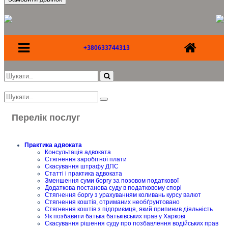
+380633744313
Перелік послуг
Практика адвоката
Консультація адвоката
Стягнення заробітної плати
Скасування штрафу ДПС
Статті і практика адвоката
Зменшення суми боргу за позовом податкової
Додаткова постанова суду в податковому спорі
Стягнення боргу з урахуванням коливань курсу валют
Стягнення коштів, отриманих необґрунтовано
Стягнення коштів з підприємця, який припинив діяльність
Як позбавити батька батьківських прав у Харкові
Скасування рішення суду про позбавлення водійських прав