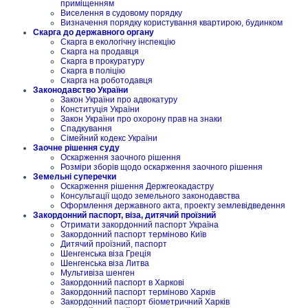
приміщенням
Виселення в судовому порядку
Визначення порядку користування квартирою, будинком
Скарга до державного органу
Скарга в екологічну інспекцію
Скарга на продавця
Скарга в прокуратуру
Скарга в поліцію
Скарга на роботодавця
Законодавство України
Закон України про адвокатуру
Конституція України
Закон України про охорону прав на знаки
Спадкування
Сімейний кодекс України
Заочне рішення суду
Оскарження заочного рішення
Розміри зборів щодо оскарження заочного рішення
Земельні суперечки
Оскарження рішення Держгеокадастру
Консультації щодо земельного законодавства
Оформлення державного акта, проекту землевідведення
Закордонний паспорт, віза, дитячий проїзний
Отримати закордонний паспорт Україна
Закордонний паспорт терміново Київ
Дитячий проїзний, паспорт
Шенгенська віза Греція
Шенгенська віза Литва
Мультивіза шенген
Закордонний паспорт в Харкові
Закордонний паспорт терміново Харків
Закордонний паспорт біометричний Харків