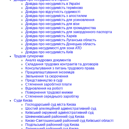
Довідка про несудимість в Україні
Довідка про несудимість терміново
Довідка про відсутність судимості
Довідка про несудимість з апостилем
Довідка про несудимість для усиновлення
Довідка про несудимість для візи
Довідка про несудимість для громадянства
Довідка про несудимість для закордонного паспорта
Довідка про несудимість Харків
Довідка про несудимість Луганська область
Довідка про несудимість Донецька область
Довідка несудимості для зони АТО
Довідка про несудимість Київ
Трудові суперечки
Аналіз кадрових документів
Складання трудових контрактів та договорів
Консультування з питань трудового права
Працевлаштування іноземців
Звільнення та скорочення
Представництво в суді
Стягнення заробітної плати
Відновлення на роботі
Повернення трудової книжки
Стягнення середнього заробітку
Суди Києва
Господарський суд міста Києва
Шостий апеляційний адміністративний суд
Київський окружний адміністративний суд
Шевченківський районний суд Києва
Києво-Святошинський районний суд Київської області
Подільський районний суд Києва
Дарницький районний суд Києва