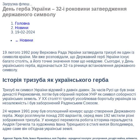
Загрузка флеш...
День герба України – 32-і роковини затвердження
державного символу
Головна
Новини
19-02-2024
←
Новини
19 лютого 1992 року Верховна Рада України затвердила тризуб як один із
символів країни. Ми вже розповідали, що Державний герб України існує
багато століть, а його точне значення поки що невідоме. Сьогодні, у День
українського герба, відзначається 32-та річниця встановлення державного
символу.
Історія тризуба як українського герба
Тризуб як символ України відомий з давніх-давен. За часів Русі це був знак
династії Рюриковичів, потім був обраний гербом УНР як символ соборності
українських земель. У XX столітті тризуб уособлював боротьбу українців за
незалежність і був заборонений Радянським Союзом.
24 червня 1991 року був оголошений конкурс щодо створення Державного
герба. Жюрі розглянули понад 200 варіантів, серед яких 192 містили різні
зображення тризуба. У конкурсі перемогла робота історика-геральдиста
Андрія Гречила та художника Івана Турецького в стилі князя Володимира,
адже саме він об'єднав українські землі.
Адвокат Харків, Київ, Івано-Франківськ, вся Україна - юридичні послуги: розлучення, розділ майна, аліменти,