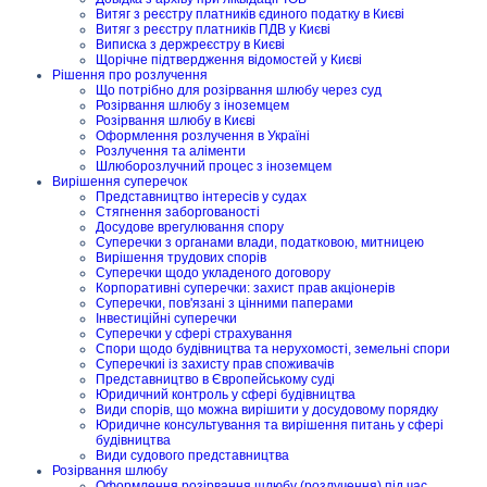
Витяг з реєстру платників єдиного податку в Києві
Витяг з реєстру платників ПДВ у Києві
Виписка з держреєстру в Києві
Щорічне підтвердження відомостей у Києві
Рішення про розлучення
Що потрібно для розірвання шлюбу через суд
Розірвання шлюбу з іноземцем
Розірвання шлюбу в Києві
Оформлення розлучення в Україні
Розлучення та аліменти
Шлюборозлучний процес з іноземцем
Вирішення суперечок
Представництво інтересів у судах
Стягнення заборгованості
Досудове врегулювання спору
Суперечки з органами влади, податковою, митницею
Вирішення трудових спорів
Суперечки щодо укладеного договору
Корпоративні суперечки: захист прав акціонерів
Суперечки, пов'язані з цінними паперами
Інвестиційні суперечки
Суперечки у сфері страхування
Спори щодо будівництва та нерухомості, земельні спори
Суперечкиі із захисту прав споживачів
Представництво в Європейському суді
Юридичний контроль у сфері будівництва
Види спорів, що можна вирішити у досудовому порядку
Юридичне консультування та вирішення питань у сфері
будівництва
Види судового представництва
Розірвання шлюбу
Оформлення розірвання шлюбу (розлучення) під час