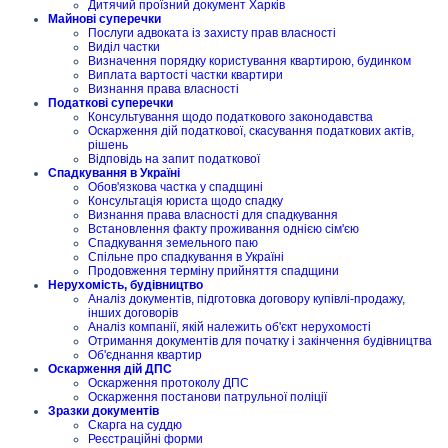
Дитячий проїзний документ Харків
Майнові суперечки
Послуги адвоката із захисту прав власності
Виділ частки
Визначення порядку користування квартирою, будинком
Виплата вартості частки квартири
Визнання права власності
Податкові суперечки
Консультування щодо податкового законодавства
Оскарження дій податкової, скасування податкових актів,
рішень
Відповідь на запит податкової
Спадкування в Україні
Обов'язкова частка у спадщині
Консультація юриста щодо спадку
Визнання права власності для спадкування
Встановлення факту проживання однією сім'єю
Спадкування земельного паю
Спільне про спадкування в Україні
Продовження терміну прийняття спадщини
Нерухомість, будівництво
Аналіз документів, підготовка договору купівлі-продажу,
інших договорів
Аналіз компанії, якій належить об'єкт нерухомості
Отримання документів для початку і закінчення будівництва
Об'єднання квартир
Оскарження дій ДПС
Оскарження протоколу ДПС
Оскарження постанови патрульної поліції
Зразки документів
Скарга на суддю
Реєстраційні форми