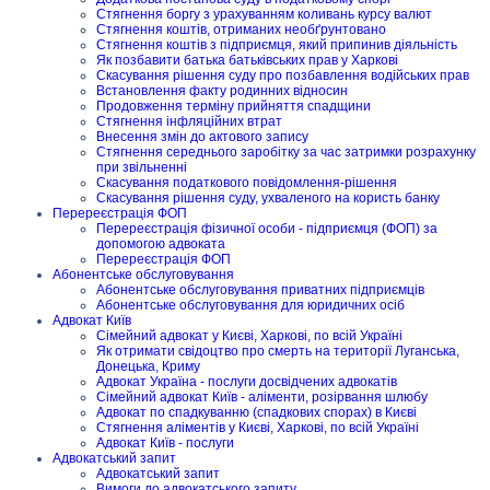
Стягнення боргу з урахуванням коливань курсу валют
Стягнення коштів, отриманих необґрунтовано
Стягнення коштів з підприємця, який припинив діяльність
Як позбавити батька батьківських прав у Харкові
Скасування рішення суду про позбавлення водійських прав
Встановлення факту родинних відносин
Продовження терміну прийняття спадщини
Стягнення інфляційних втрат
Внесення змін до актового запису
Стягнення середнього заробітку за час затримки розрахунку
при звільненні
Скасування податкового повідомлення-рішення
Скасування рішення суду, ухваленого на користь банку
Перереєстрація ФОП
Перереєстрація фізичної особи - підприємця (ФОП) за
допомогою адвоката
Перереєстрація ФОП
Абонентське обслуговування
Абонентське обслуговування приватних підприємців
Абонентське обслуговування для юридичних осіб
Адвокат Київ
Сімейний адвокат у Києві, Харкові, по всій Україні
Як отримати свідоцтво про смерть на території Луганська,
Донецька, Криму
Адвокат Україна - послуги досвідчених адвокатів
Сімейний адвокат Київ - аліменти, розірвання шлюбу
Адвокат по спадкуванню (спадкових спорах) в Києві
Стягнення аліментів у Києві, Харкові, по всій Україні
Адвокат Київ - послуги
Адвокатський запит
Адвокатський запит
Вимоги до адвокатського запиту