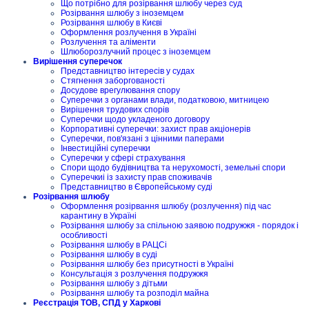
Що потрібно для розірвання шлюбу через суд
Розірвання шлюбу з іноземцем
Розірвання шлюбу в Києві
Оформлення розлучення в Україні
Розлучення та аліменти
Шлюборозлучний процес з іноземцем
Вирішення суперечок
Представництво інтересів у судах
Стягнення заборгованості
Досудове врегулювання спору
Суперечки з органами влади, податковою, митницею
Вирішення трудових спорів
Суперечки щодо укладеного договору
Корпоративні суперечки: захист прав акціонерів
Суперечки, пов'язані з цінними паперами
Інвестиційні суперечки
Суперечки у сфері страхування
Спори щодо будівництва та нерухомості, земельні спори
Суперечкиі із захисту прав споживачів
Представництво в Європейському суді
Розірвання шлюбу
Оформлення розірвання шлюбу (розлучення) під час
карантину в Україні
Розірвання шлюбу за спільною заявою подружжя - порядок і
особливості
Розірвання шлюбу в РАЦСі
Розірвання шлюбу в суді
Розірвання шлюбу без присутності в Україні
Консультація з розлучення подружжя
Розірвання шлюбу з дітьми
Розірвання шлюбу та розподіл майна
Реєстрація ТОВ, СПД у Харкові