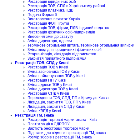
Реєстрація юридичних осіб
Реєстрація ТОВ, СПД в Харківському районі
Реєстрація платника ПДВ
Подача Форми 6
Виготовлення печаток Харків
Реєстрація ФОП I групи
Реєстрація ТОВ, фірми, ПДВ і єдиний податок
Реєстрація фізичних осіб-підприємців
Внесення змін до статуту
Зміна директора, адреси
Термінове отримання витяга, термінове отримання виписки
Зміна квед для юридичних і фізичних осіб
Реорганізація, ліквідація підприємства
Закриття приватного підприємця
Реєстрація ТОВ, СПД у Києві
Реєстрація ТОВ у Києві
Зміна засновника ТОВ у Києві
Зміна найменування ТОВ у Києві
Реєстрація ПП у Києві
Зміна адреси ТОВ у Києві
Зміна директора ТОВ у Києві
Реєстрація СПД у Києві
Переведення ТОВ, СПД, ПП з Криму до Києва
Ліквідація, закриття ТОВ, ПП у Києві
Ліквідація, закриття СПД у Києві
Зміна КВЕД у Києві
Реєстрація ТМ, знака
Реєстрація торгової марки, знака - Київ
Платіж за дії в ЄДРПОУ
Вартість реєстрації торгової марки
Підстави для відмови в реєстрації ТМ, знака
Розмір зборів з реєстрації ТМ, знака