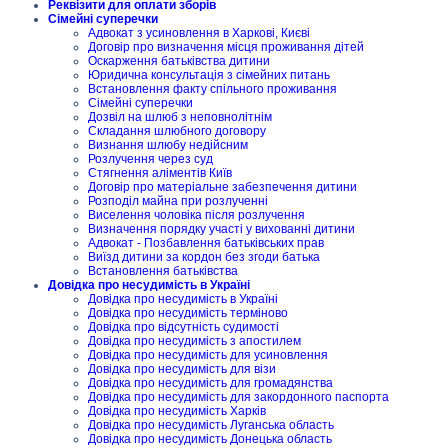
Реквізити для оплати зборів
Сімейні суперечки
Адвокат з усиновлення в Харкові, Києві
Договір про визначення місця проживання дітей
Оскарження батьківства дитини
Юридична консультація з сімейних питань
Встановлення факту спільного проживання
Сімейні суперечки
Дозвіл на шлюб з неповнолітнім
Складання шлюбного договору
Визнання шлюбу недійсним
Розлучення через суд
Стягнення аліментів Київ
Договір про матеріальне забезпечення дитини
Розподіл майна при розлученні
Виселення чоловіка після розлучення
Визначення порядку участі у вихованні дитини
Адвокат - Позбавлення батьківських прав
Виїзд дитини за кордон без згоди батька
Встановлення батьківства
Довідка про несудимість в Україні
Довідка про несудимість в Україні
Довідка про несудимість терміново
Довідка про відсутність судимості
Довідка про несудимість з апостилем
Довідка про несудимість для усиновлення
Довідка про несудимість для візи
Довідка про несудимість для громадянства
Довідка про несудимість для закордонного паспорта
Довідка про несудимість Харків
Довідка про несудимість Луганська область
Довідка про несудимість Донецька область