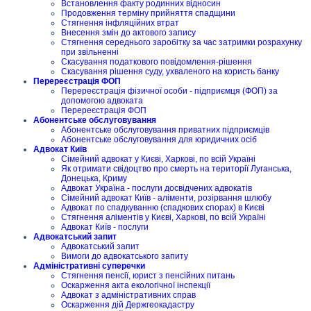
Встановлення факту родинних відносин
Продовження терміну прийняття спадщини
Стягнення інфляційних втрат
Внесення змін до актового запису
Стягнення середнього заробітку за час затримки розрахунку
при звільненні
Скасування податкового повідомлення-рішення
Скасування рішення суду, ухваленого на користь банку
Перереєстрація ФОП
Перереєстрація фізичної особи - підприємця (ФОП) за
допомогою адвоката
Перереєстрація ФОП
Абонентське обслуговування
Абонентське обслуговування приватних підприємців
Абонентське обслуговування для юридичних осіб
Адвокат Київ
Сімейний адвокат у Києві, Харкові, по всій Україні
Як отримати свідоцтво про смерть на території Луганська,
Донецька, Криму
Адвокат Україна - послуги досвідчених адвокатів
Сімейний адвокат Київ - аліменти, розірвання шлюбу
Адвокат по спадкуванню (спадкових спорах) в Києві
Стягнення аліментів у Києві, Харкові, по всій Україні
Адвокат Київ - послуги
Адвокатський запит
Адвокатський запит
Вимоги до адвокатського запиту
Адміністративні суперечки
Стягнення пенсії, юрист з пенсійних питань
Оскарження акта екологічної інспекції
Адвокат з адміністративних справ
Оскарження дій Держгеокадастру