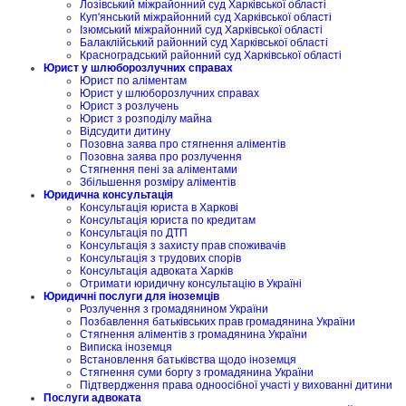
Лозівський міжрайонний суд Харківської області
Куп'янський міжрайонний суд Харківської області
Ізюмський міжрайонний суд Харківської області
Балаклійський районний суд Харківської області
Красноградський районний суд Харківської області
Юрист у шлюборозлучних справах
Юрист по аліментам
Юрист у шлюборозлучних справах
Юрист з розлучень
Юрист з розподілу майна
Відсудити дитину
Позовна заява про стягнення аліментів
Позовна заява про розлучення
Стягнення пені за аліментами
Збільшення розміру аліментів
Юридична консультація
Консультація юриста в Харкові
Консультація юриста по кредитам
Консультація по ДТП
Консультація з захисту прав споживачів
Консультація з трудових спорів
Консультація адвоката Харків
Отримати юридичну консультацію в Україні
Юридичні послуги для іноземців
Розлучення з громадянином України
Позбавлення батьківських прав громадянина України
Стягнення аліментів з громадянина України
Виписка іноземця
Встановлення батьківства щодо іноземця
Стягнення суми боргу з громадянина України
Підтвердження права одноосібної участі у вихованні дитини
Послуги адвоката