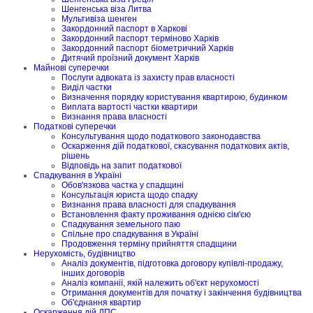
Шенгенська віза Литва
Мультивіза шенген
Закордонний паспорт в Харкові
Закордонний паспорт терміново Харків
Закордонний паспорт біометричний Харків
Дитячий проїзний документ Харків
Майнові суперечки
Послуги адвоката із захисту прав власності
Виділ частки
Визначення порядку користування квартирою, будинком
Виплата вартості частки квартири
Визнання права власності
Податкові суперечки
Консультування щодо податкового законодавства
Оскарження дій податкової, скасування податкових актів,
рішень
Відповідь на запит податкової
Спадкування в Україні
Обов'язкова частка у спадщині
Консультація юриста щодо спадку
Визнання права власності для спадкування
Встановлення факту проживання однією сім'єю
Спадкування земельного паю
Спільне про спадкування в Україні
Продовження терміну прийняття спадщини
Нерухомість, будівництво
Аналіз документів, підготовка договору купівлі-продажу,
інших договорів
Аналіз компанії, якій належить об'єкт нерухомості
Отримання документів для початку і закінчення будівництва
Об'єднання квартир
Оскарження дій ДПС