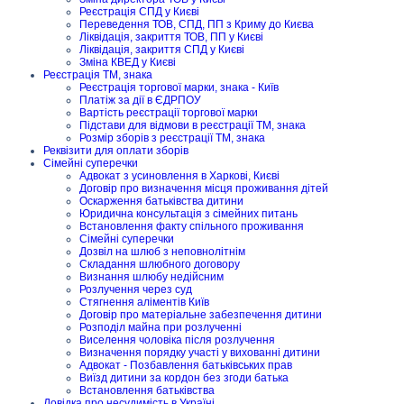
Реєстрація СПД у Києві
Переведення ТОВ, СПД, ПП з Криму до Києва
Ліквідація, закриття ТОВ, ПП у Києві
Ліквідація, закриття СПД у Києві
Зміна КВЕД у Києві
Реєстрація ТМ, знака
Реєстрація торгової марки, знака - Київ
Платіж за дії в ЄДРПОУ
Вартість реєстрації торгової марки
Підстави для відмови в реєстрації ТМ, знака
Розмір зборів з реєстрації ТМ, знака
Реквізити для оплати зборів
Сімейні суперечки
Адвокат з усиновлення в Харкові, Києві
Договір про визначення місця проживання дітей
Оскарження батьківства дитини
Юридична консультація з сімейних питань
Встановлення факту спільного проживання
Сімейні суперечки
Дозвіл на шлюб з неповнолітнім
Складання шлюбного договору
Визнання шлюбу недійсним
Розлучення через суд
Стягнення аліментів Київ
Договір про матеріальне забезпечення дитини
Розподіл майна при розлученні
Виселення чоловіка після розлучення
Визначення порядку участі у вихованні дитини
Адвокат - Позбавлення батьківських прав
Виїзд дитини за кордон без згоди батька
Встановлення батьківства
Довідка про несудимість в Україні