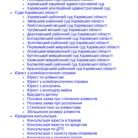
Харківський окружний адміністративний суд
Харківський апеляційний адміністративний суд
Суди Харківської області
Харківський районний суд Харківської області
Зміївський районний суд Харківської області
Люботинський міський суд Харківської області
Чугуївський міський суд Харківської області
Дергачівський районний суд Харківської області
Богодухівський районний суд Харківської області
Золочівський районний суд Харківської області
Первомайський міжрайонний суд Харківської області
Лозівський міжрайонний суд Харківської області
Куп'янський міжрайонний суд Харківської області
Ізюмський міжрайонний суд Харківської області
Балаклійський районний суд Харківської області
Красноградський районний суд Харківської області
Юрист у шлюборозлучних справах
Юрист по аліментам
Юрист у шлюборозлучних справах
Юрист з розлучень
Юрист з розподілу майна
Відсудити дитину
Позовна заява про стягнення аліментів
Позовна заява про розлучення
Стягнення пені за аліментами
Збільшення розміру аліментів
Юридична консультація
Консультація юриста в Харкові
Консультація юриста по кредитам
Консультація по ДТП
Консультація з захисту прав споживачів
Консультація з трудових спорів