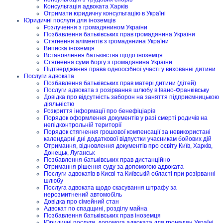
Консультація адвоката Харків
Отримати юридичну консультацію в Україні
Юридичні послуги для іноземців
Розлучення з громадянином України
Позбавлення батьківських прав громадянина України
Стягнення аліментів з громадянина України
Виписка іноземця
Встановлення батьківства щодо іноземця
Стягнення суми боргу з громадянина України
Підтвердження права одноосібної участі у вихованні дитини
Послуги адвоката
Позбавлення батьківських прав матері дитини (дітей)
Послуги адвоката з розірвання шлюбу в Івано-Франківську
Довідка про відсутність заборон на заняття підприємницькою
діяльністю
Розкриття інформації про бенефіціарів
Порядок оформлення документів у разі смерті родичів на
непідконтрольній території
Порядок стягнення грошової компенсації за невикористані
календарні дні додаткової відпустки учасникам бойових дій
Отримання, відновлення документів про освіту Київ, Харків,
Донецьк, Луганськ
Позбавлення батьківських прав дистанційно
Отримання рішення суду за допомогою адвоката
Послуги адвокатів в Києві та Київській області при розірванні
шлюбу
Послуга адвоката щодо скасування штрафу за
нерозмитнений автомобіль
Довідка про сімейний стан
Адвокат по спадщині, розділу майна
Позбавлення батьківських прав іноземця
Юридичні послуги, допомога адвоката для громадян Україні