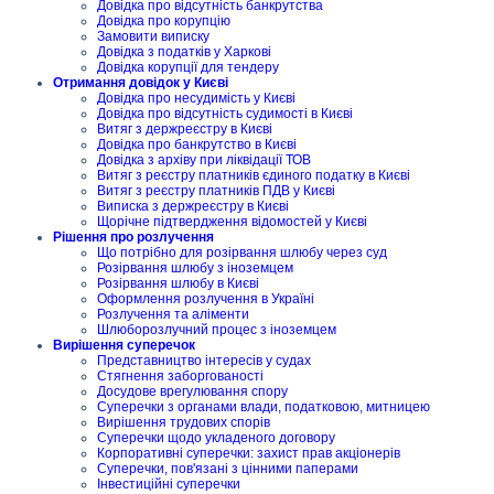
Довідка про відсутність банкрутства
Довідка про корупцію
Замовити виписку
Довідка з податків у Харкові
Довідка корупції для тендеру
Отримання довідок у Києві
Довідка про несудимість у Києві
Довідка про відсутність судимості в Києві
Витяг з держреєстру в Києві
Довідка про банкрутство в Києві
Довідка з архіву при ліквідації ТОВ
Витяг з реєстру платників єдиного податку в Києві
Витяг з реєстру платників ПДВ у Києві
Виписка з держреєстру в Києві
Щорічне підтвердження відомостей у Києві
Рішення про розлучення
Що потрібно для розірвання шлюбу через суд
Розірвання шлюбу з іноземцем
Розірвання шлюбу в Києві
Оформлення розлучення в Україні
Розлучення та аліменти
Шлюборозлучний процес з іноземцем
Вирішення суперечок
Представництво інтересів у судах
Стягнення заборгованості
Досудове врегулювання спору
Суперечки з органами влади, податковою, митницею
Вирішення трудових спорів
Суперечки щодо укладеного договору
Корпоративні суперечки: захист прав акціонерів
Суперечки, пов'язані з цінними паперами
Інвестиційні суперечки