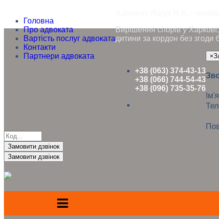
Адвокат Ящук Н.А. - юриди
Головна
Про адвоката
Вирішення спорів у Харкові, 
Вартість послуг адвоката
дитини за кордон без згоди 
Контакти
Партнери адвоката
×
З
+38 (063) 374-43-13
Зво
+38 (066) 744-54-43
+38 (096) 735-35-76
Ім'я
Те
Пов
Замовити дзвінок