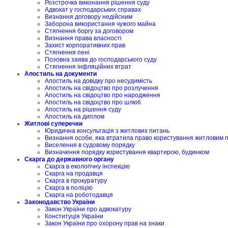
Розстрочка виконання рішення суду
Адвокат у господарських справах
Визнання договору недійсним
Заборона використання чужого майна
Стягнення боргу за договором
Визнання права власності
Захист корпоративних прав
Стягнення пені
Позовна заява до господарського суду
Стягнення інфляційних втрат
Апостиль на документи
Апостиль на довідку про несудимість
Апостиль на свідоцтво про розлучення
Апостиль на свідоцтво про народження
Апостиль на свідоцтво про шлюб
Апостиль на рішення суду
Апостиль на диплом
Житлові суперечки
Юридична консультація з житлових питань
Визнання особи, яка втратила право користування житловим
Виселення в судовому порядку
Визначення порядку користування квартирою, будинком
Скарга до державного органу
Скарга в екологічну інспекцію
Скарга на продавця
Скарга в прокуратуру
Скарга в поліцію
Скарга на роботодавця
Законодавство України
Закон України про адвокатуру
Конституція України
Закон України про охорону прав на знаки