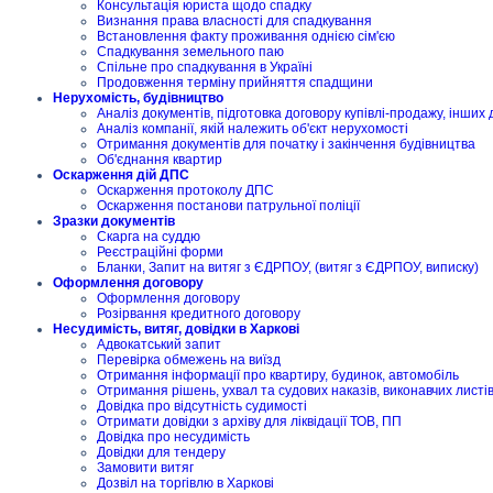
Консультація юриста щодо спадку
Визнання права власності для спадкування
Встановлення факту проживання однією сім'єю
Спадкування земельного паю
Спільне про спадкування в Україні
Продовження терміну прийняття спадщини
Нерухомість, будівництво
Аналіз документів, підготовка договору купівлі-продажу, інших 
Аналіз компанії, якій належить об'єкт нерухомості
Отримання документів для початку і закінчення будівництва
Об'єднання квартир
Оскарження дій ДПС
Оскарження протоколу ДПС
Оскарження постанови патрульної поліції
Зразки документів
Скарга на суддю
Реєстраційні форми
Бланки, Запит на витяг з ЄДРПОУ, (витяг з ЄДРПОУ, виписку)
Оформлення договору
Оформлення договору
Розірвання кредитного договору
Несудимість, витяг, довідки в Харкові
Адвокатський запит
Перевірка обмежень на виїзд
Отримання інформації про квартиру, будинок, автомобіль
Отримання рішень, ухвал та судових наказів, виконавчих листі
Довідка про відсутність судимості
Отримати довідки з архіву для ліквідації ТОВ, ПП
Довідка про несудимість
Довідки для тендеру
Замовити витяг
Дозвіл на торгівлю в Харкові