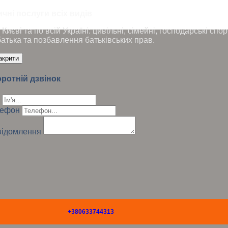
чні послуги всіх видів
Києві та по всій Україні: цивільні, сімейні, господарські сп
батька та позбавлення батьківських прав.
акрити
ротній дзвінок
лефон
ідомлення
+380633744313