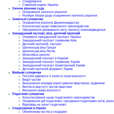
Спадкування
Сімейний кодекс України
Заочне рішення суду
Оскарження заочного рішення
Розміри зборів щодо оскарження заочного рішення
Земельні суперечки
Оскарження рішення Держгеокадастру
Консультації щодо земельного законодавства
Оформлення державного акта, проекту землевідведення
Закордонний паспорт, віза, дитячий проїзний
Отримати закордонний паспорт Україна
Закордонний паспорт терміново Київ
Дитячий проїзний, паспорт
Шенгенська віза Греція
Шенгенська віза Литва
Мультивіза шенген
Закордонний паспорт в Харкові
Закордонний паспорт терміново Харків
Закордонний паспорт біометричний Харків
Дитячий проїзний документ Харків
Майнові суперечки
Послуги адвоката із захисту прав власності
Виділ частки
Визначення порядку користування квартирою, будинком
Виплата вартості частки квартири
Визнання права власності
Податкові суперечки
Консультування щодо податкового законодавства
Оскарження дій податкової, скасування податкових актів, ріше
Відповідь на запит податкової
Спадкування в Україні
Обов'язкова частка у спадщині