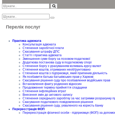
Перелік послуг
Практика адвоката
Консультація адвоката
Стягнення заробітної плати
Скасування штрафу ДПС
Статті і практика адвоката
Зменшення суми боргу за позовом податкової
Додаткова постанова суду в податковому спорі
Стягнення боргу з урахуванням коливань курсу валют
Стягнення коштів, отриманих необґрунтовано
Стягнення коштів з підприємця, який припинив діяльність
Як позбавити батька батьківських прав у Харкові
Скасування рішення суду про позбавлення водійських прав
Встановлення факту родинних відносин
Продовження терміну прийняття спадщини
Стягнення інфляційних втрат
Внесення змін до актового запису
Стягнення середнього заробітку за час затримки розрахунку п
Скасування податкового повідомлення-рішення
Скасування рішення суду, ухваленого на користь банку
Перереєстрація ФОП
Перереєстрація фізичної особи - підприємця (ФОП) за допомо