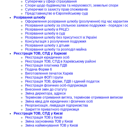
Суперечки у сфері страхування
Спори щодо будівництва та нерухомості, земельні спори
Суперечкиі із захисту прав споживачів
Представництво в Європейському суді
Розірвання шлюбу
Оформлення розірвання шлюбу (розлучення) під час карантину
Розірвання шлюбу за спільною заявою подружжя - порядок і о
Розірвання шлюбу в РАЦСі
Розірвання шлюбу в суді
Розірвання шлюбу без присутності в Україні
Консультація з розлучення подружжя
Розірвання шлюбу з дітьми
Розірвання шлюбу та розподіл майна
Реєстрація ТОВ, СПД у Харкові
Реєстрація юридичних осіб
Реєстрація ТОВ, СПД в Харківському районі
Реєстрація платника ПДВ
Подача Форми 6
Виготовлення печаток Харків
Реєстрація ФОП I групи
Реєстрація ТОВ, фірми, ПДВ і єдиний податок
Реєстрація фізичних осіб-підприємців
Внесення змін до статуту
Зміна директора, адреси
Термінове отримання витяга, термінове отримання виписки
Зміна квед для юридичних і фізичних осіб
Реорганізація, ліквідація підприємства
Закриття приватного підприємця
Реєстрація ТОВ, СПД у Києві
Реєстрація ТОВ у Києві
Зміна засновника ТОВ у Києві
Зміна найменування ТОВ у Києві