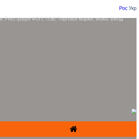
Рос
Укр
ори. Реєстрація ФОП, ТОВ, Торгової марки, знака. Виїзд