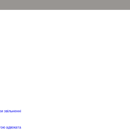
ри звільненні
гою адвоката