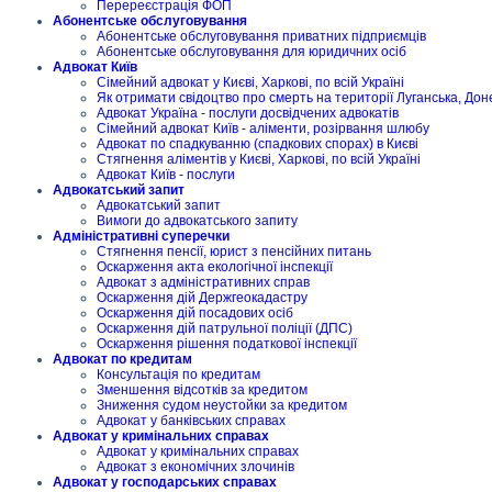
Перереєстрація ФОП
Абонентське обслуговування
Абонентське обслуговування приватних підприємців
Абонентське обслуговування для юридичних осіб
Адвокат Київ
Сімейний адвокат у Києві, Харкові, по всій Україні
Як отримати свідоцтво про смерть на території Луганська, Дон
Адвокат Україна - послуги досвідчених адвокатів
Сімейний адвокат Київ - аліменти, розірвання шлюбу
Адвокат по спадкуванню (спадкових спорах) в Києві
Стягнення аліментів у Києві, Харкові, по всій Україні
Адвокат Київ - послуги
Адвокатський запит
Адвокатський запит
Вимоги до адвокатського запиту
Адміністративні суперечки
Стягнення пенсії, юрист з пенсійних питань
Оскарження акта екологічної інспекції
Адвокат з адміністративних справ
Оскарження дій Держгеокадастру
Оскарження дій посадових осіб
Оскарження дій патрульної поліції (ДПС)
Оскарження рішення податкової інспекції
Адвокат по кредитам
Консультація по кредитам
Зменшення відсотків за кредитом
Зниження судом неустойки за кредитом
Адвокат у банківських справах
Адвокат у кримінальних справах
Адвокат у кримінальних справах
Адвокат з економічних злочинів
Адвокат у господарських справах